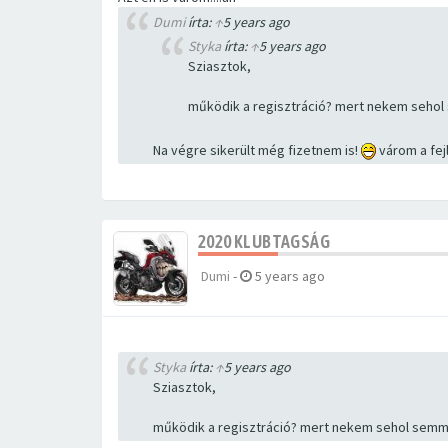
Dumi
írta:
↑
5 years ago
Styka
írta:
↑
5 years ago
Sziasztok,
működik a regisztráció? mert nekem sehol s
Na végre sikerült még fizetnem is!
várom a fe
2020 KLUBTAGSÁG
Dumi
-
5 years ago
Styka
írta:
↑
5 years ago
Sziasztok,
működik a regisztráció? mert nekem sehol semmit