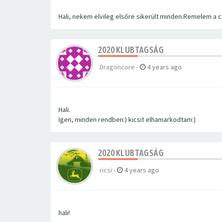
Hali, nekem elvileg elsőre sikerült minden.Remelem a 
2020 KLUBTAGSÁG
Dragoncore
-
4 years ago
Hali.
Igen, minden rendben:) kicsit elhamarkodtam:)
2020 KLUBTAGSÁG
ricsi
-
4 years ago
hali!