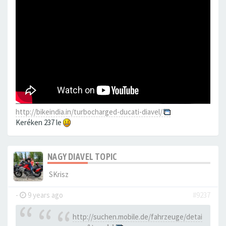
http://bikeindia.in/turbocharged-ducati-diavel/
Keréken 237 le
NAGY DIAVEL TOPIC
SKrisz
-
9 years ago
#9237
http://suchen.mobile.de/fahrzeuge/detai