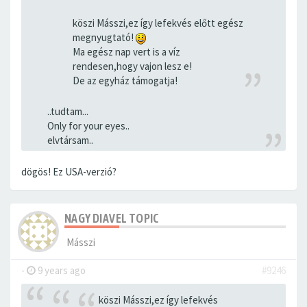
köszi Másszi,ez így lefekvés előtt egész
megnyugtató!
Ma egész nap vert is a víz
rendesen,hogy vajon lesz e!
De az egyház támogatja!
..tudtam...
Only for your eyes..
elvtársam..
dögös! Ez USA-verzió?
NAGY DIAVEL TOPIC
Másszi
-
9 years ago
#9246
köszi Másszi,ez így lefekvés