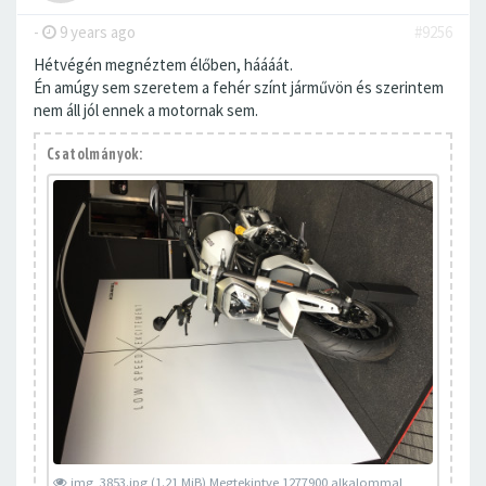
-
9 years ago
#9256
Hétvégén megnéztem élőben, háááát.
Én amúgy sem szeretem a fehér színt járművön és szerintem
nem áll jól ennek a motornak sem.
Csatolmányok:
img_3853.jpg (1.21 MiB) Megtekintve 1277900 alkalommal