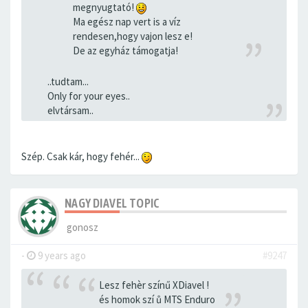
megnyugtató!
Ma egész nap vert is a víz
rendesen,hogy vajon lesz e!
De az egyház támogatja!
..tudtam...
Only for your eyes..
elvtársam..
Szép. Csak kár, hogy fehér...
NAGY DIAVEL TOPIC
gonosz
-
9 years ago
#9247
Lesz fehèr színű XDiavel !
és homok szí ů MTS Enduro