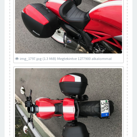
img_1797.jpg (1.3 MiB) Megtekintve 1277900 alkalommal