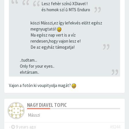
Lesz fehèr színű XDiavel !
és homok szí ů MTS Enduro
köszi Másszi,ez így lefekvés előtt egész
megnyugtató!
Ma egész nap vert is a víz
rendesen,hogy vajon lesz e!
De az egyház támogatja!
..tudtam...
Only for your eyes..
elvtársam..
Vajon a fotón ki voupityolja magát?
NAGY DIAVEL TOPIC
Másszi
-
9 years ago
#9244