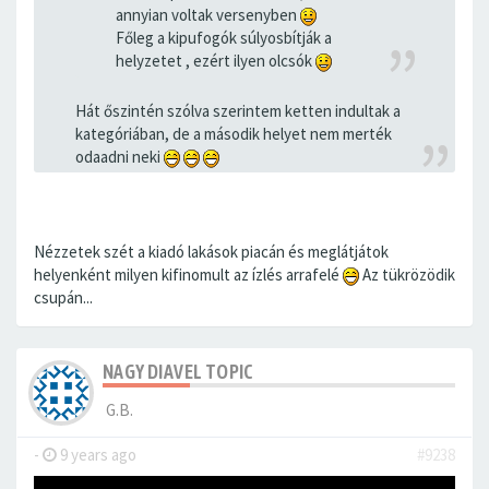
annyian voltak versenyben
Főleg a kipufogók súlyosbítják a
helyzetet , ezért ilyen olcsók
Hát őszintén szólva szerintem ketten indultak a
kategóriában, de a második helyet nem merték
odaadni neki
Nézzetek szét a kiadó lakások piacán és meglátjátok
helyenként milyen kifinomult az ízlés arrafelé
Az tükrözödik
csupán...
NAGY DIAVEL TOPIC
G.B.
-
9 years ago
#9238