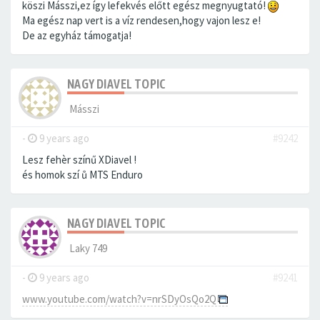
köszi Másszi,ez így lefekvés előtt egész megnyugtató!
Ma egész nap vert is a víz rendesen,hogy vajon lesz e!
De az egyház támogatja!
NAGY DIAVEL TOPIC
Másszi
-
9 years ago
#9242
Lesz fehèr színű XDiavel !
és homok szí ů MTS Enduro
NAGY DIAVEL TOPIC
Laky 749
-
9 years ago
#9241
www.youtube.com/watch?v=nrSDyOsQo2Q