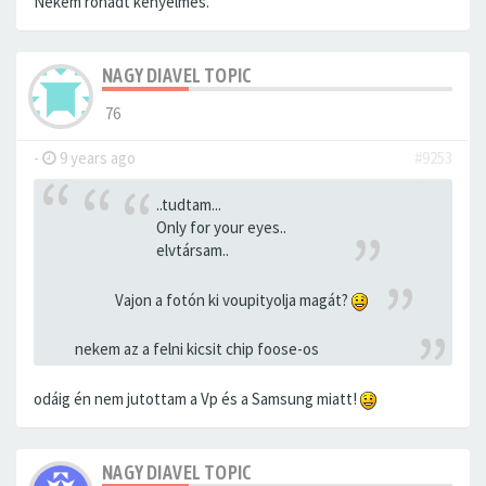
Nekem rohadt kényelmes.
NAGY DIAVEL TOPIC
76
-
9 years ago
#9253
..tudtam...
Only for your eyes..
elvtársam..
Vajon a fotón ki voupityolja magát?
nekem az a felni kicsit chip foose-os
odáig én nem jutottam a Vp és a Samsung miatt!
NAGY DIAVEL TOPIC