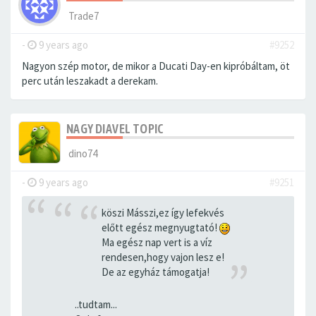
Trade7
-
9 years ago
#9252
Nagyon szép motor, de mikor a Ducati Day-en kipróbáltam, öt
perc után leszakadt a derekam.
NAGY DIAVEL TOPIC
dino74
-
9 years ago
#9251
köszi Másszi,ez így lefekvés
előtt egész megnyugtató!
Ma egész nap vert is a víz
rendesen,hogy vajon lesz e!
De az egyház támogatja!
..tudtam...