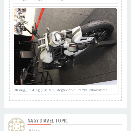
img_3854.jpg (1.45 MiB) Megtekintve 1277900 alkalommal
NAGY DIAVEL TOPIC
Másszi