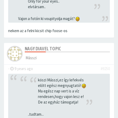
Only for your eyes..
elvtársam..
Vajon a fotón ki voupityolja magát?
nekem az a felni kicsit chip foose-os
NAGY DIAVEL TOPIC
Másszi
-
9 years ago
#9250
köszi Másszi,ez így lefekvés
előtt egész megnyugtató!
Ma egész nap vert is a víz
rendesen,hogy vajon lesz e!
De az egyház támogatja!
..tudtam...