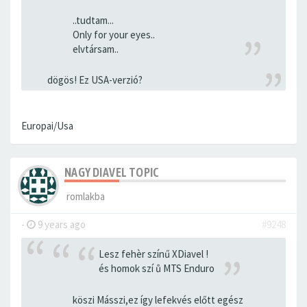
..tudtam...
Only for your eyes..
elvtársam..
dögös! Ez USA-verzió?
Europai/Usa
NAGY DIAVEL TOPIC
romlakba
-
9 years ago
#9248
Lesz fehèr színű XDiavel !
és homok szí ů MTS Enduro
köszi Másszi,ez így lefekvés előtt egész