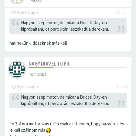
-
9 years ago
#9255
Nagyon szép motor, de mikor a Ducati Day-en
kipróbáltam, öt perc után leszakadt a derekam.
hát nekünk időseknek más kell...
NAGY DIAVEL TOPIC
romlakba
-
9 years ago
#9254
Nagyon szép motor, de mikor a Ducati Day-en
kipróbáltam, öt perc után leszakadt a derekam.
Én 3-4 óra motorozás után csak azt bánom, hogy hazaérek és
le kell szállnom róla