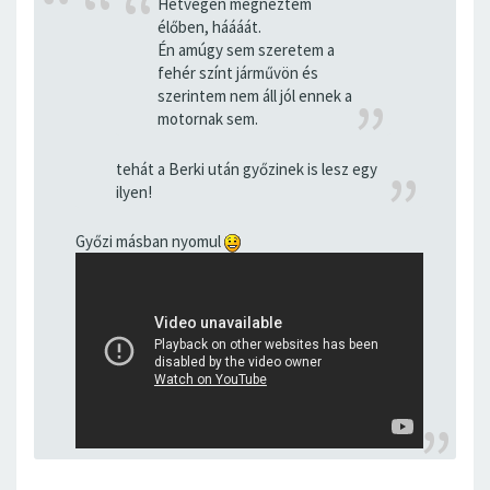
Hétvégén megnéztem
élőben, háááát.
Én amúgy sem szeretem a
fehér színt járművön és
szerintem nem áll jól ennek a
motornak sem.
tehát a Berki után győzinek is lesz egy
ilyen!
Győzi másban nyomul