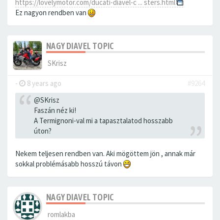
https://lovelymotor.com/ducati-diavel-c ... sters.html
Ez nagyon rendben van
NAGY DIAVEL TOPIC
SKrisz
-
8 years ago
#9264
@SKrisz
Faszán néz ki!
A Termignoni-val mi a tapasztalatod hosszabb
úton?
Nekem teljesen rendben van. Aki mögöttem jön , annak már
sokkal problémásabb hosszú távon
NAGY DIAVEL TOPIC
romlakba