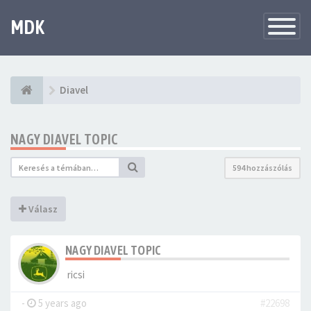
MDK
Változtat
navigáció
Diavel
NAGY DIAVEL TOPIC
594 hozzászólás
Válasz
NAGY DIAVEL TOPIC
ricsi
-
5 years ago
#22698