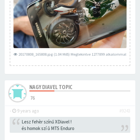
20170808_165808.jpg (1.04 MiB) Megtekintve 1277899 alkalommal
NAGY DIAVEL TOPIC
76
-
9 years ago
#9243
Lesz fehèr színű XDiavel !
és homok szí ů MTS Enduro