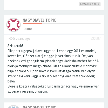
Lemo
liked this
NAGY DIAVEL TOPIC
Lemo
-
5 years ago
#22697
Sziasztok!
Elkapott a gepszij diavel ugyben. Lenne egy 2011 es modell,
keves km, (15ezer alatt) elegge jo vetelnek tunik. De, van
ezeknek vmi gondjuk ami piszok nagy kiadasba mehet bele? A
blokkja mennyire megbizhato? Maga a konstrukcio mennyire
birja a strapát? Bpen hova vigyem atvizsgaltatni? Van olyan
szerviz aki keni vagja a tipust? Mennyi km-t tettetek eddig
bele?
Elore is koszi a valaszokat. Es barmi tanacs vagy velemeny van
szivesen veszem, olvasom.
NAGY DIAVEL TOPIC