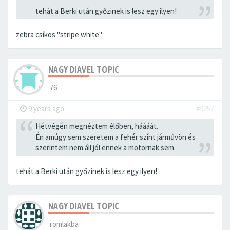
tehát a Berki után győzinek is lesz egy ilyen!
zebra csíkos "stripe white"
NAGY DIAVEL TOPIC
76
-
9 years ago
#9257
Hétvégén megnéztem élőben, háááát.
Én amúgy sem szeretem a fehér színt járművön és
szerintem nem áll jól ennek a motornak sem.
tehát a Berki után győzinek is lesz egy ilyen!
NAGY DIAVEL TOPIC
romlakba