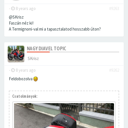
-
8 years ago
#9263
@SKrisz
Faszán néz ki!
A Termignoni-val mi a tapasztalatod hosszabb úton?
NAGY DIAVEL TOPIC
SKrisz
-
8 years ago
#9262
Feldobozolva
Csatolmányok: