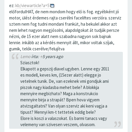
ez:
kb/viewarticle?a=5
előfordulHAT, de nem mondom hogy elő is fog. egyébként jó
motor, ülést érdemes rajta cserélni faceliftes verzióra. szerviz
sztem nem fog tudni mondani franküt, ha bekulel akkor azt
nem lehet nagyon megjósolni, alapdolgokat át tudják persze
nézni, de 15 ezer alatt nem szabadna nagyon sok bajnak
lennie. inkább az a kérdés mennyit állt, mikor voltak szíjak,
gumik, telók cserélve/felujítva
Lemo
írta:
↑
5 years ago
Sziasztok!
Elkapott a gepszij diavel ugyben. Lenne egy 2011
es modell, keves km, (15ezer alatt) elegge jo
vetelnek tunik. De, van ezeknek vmi gondjuk ami
piszok nagy kiadasba mehet bele? A blokkja
mennyire megbizhato? Maga a konstrukcio
mennyire birja a strapát? Bpen hova vigyem
atvizsgaltatni? Van olyan szerviz aki keni vagja a
tipust? Mennyi km-t tettetek eddig bele?
Elore is koszi a valaszokat. Es barmi tanacs vagy
velemeny van szivesen veszem, olvasom.