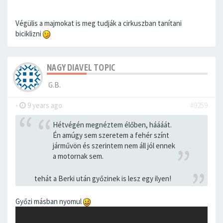
Végülis a majmokat is meg tudják a cirkuszban tanítani
biciklizni
NAGY DIAVEL TOPIC
G.B.
-
9 years ago
#9259
Hétvégén megnéztem élőben, háááát.
Én amúgy sem szeretem a fehér színt
járművön és szerintem nem áll jól ennek
a motornak sem.
tehát a Berki után győzinek is lesz egy ilyen!
Győzi másban nyomul