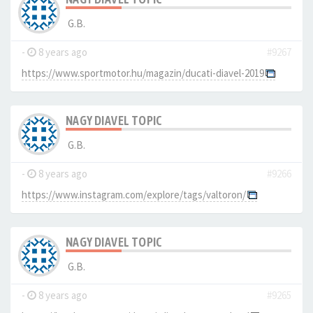
G.B.
-
8 years ago
#9267
https://www.sportmotor.hu/magazin/ducati-diavel-2019
NAGY DIAVEL TOPIC
G.B.
-
8 years ago
#9266
https://www.instagram.com/explore/tags/valtoron/
NAGY DIAVEL TOPIC
G.B.
-
8 years ago
#9265