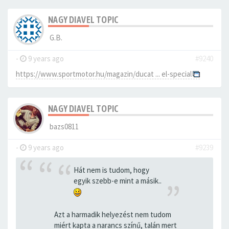
NAGY DIAVEL TOPIC
G.B.
-
9 years ago
#9240
https://www.sportmotor.hu/magazin/ducat ... el-special
NAGY DIAVEL TOPIC
bazs0811
-
9 years ago
#9239
Hát nem is tudom, hogy
egyik szebb-e mint a másik..
Azt a harmadik helyezést nem tudom
miért kapta a narancs színű, talán mert