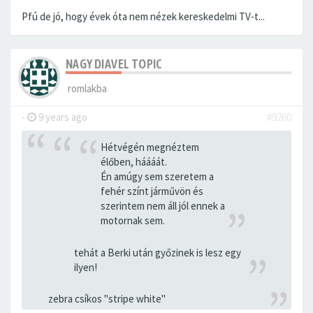
Pfú de jó, hogy évek óta nem nézek kereskedelmi TV-t...
NAGY DIAVEL TOPIC
romlakba
-
9 years ago
#9260
Hétvégén megnéztem
élőben, háááát.
Én amúgy sem szeretem a
fehér színt járművön és
szerintem nem áll jól ennek a
motornak sem.
tehát a Berki után győzinek is lesz egy
ilyen!
zebra csíkos "stripe white"