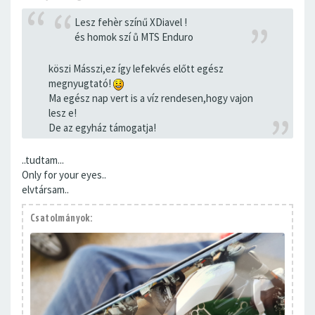
Lesz fehèr színű XDiavel !
és homok szí ů MTS Enduro
köszi Másszi,ez így lefekvés előtt egész
megnyugtató!
Ma egész nap vert is a víz rendesen,hogy vajon
lesz e!
De az egyház támogatja!
..tudtam...
Only for your eyes..
elvtársam..
Csatolmányok: