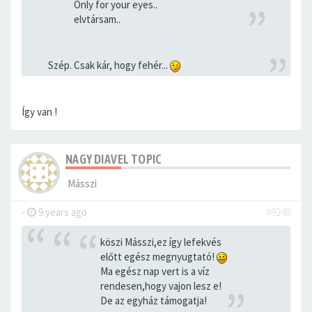
Only for your eyes..
elvtársam..
Szép. Csak kár, hogy fehér...
Így van !
NAGY DIAVEL TOPIC
Másszi
-
9 years ago
#9249
köszi Másszi,ez így lefekvés
előtt egész megnyugtató!
Ma egész nap vert is a víz
rendesen,hogy vajon lesz e!
De az egyház támogatja!