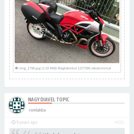
img_1786.jpg (1.53 MiB) Megtekintve 1277900 alkalommal
NAGY DIAVEL TOPIC
romlakba
-
9 years ago
#9261