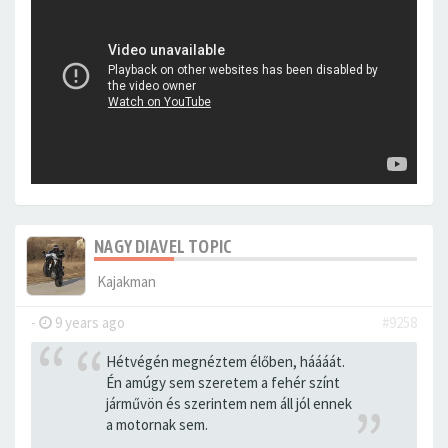
NAGY DIAVEL TOPIC
Kajakman
-
9 years ago
#9258
Hétvégén megnéztem élőben, háááát.
Én amúgy sem szeretem a fehér színt
járművön és szerintem nem áll jól ennek
a motornak sem.