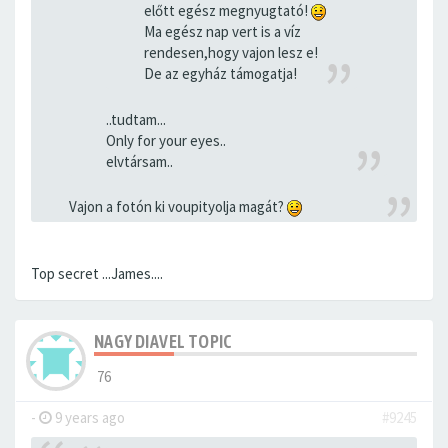
előtt egész megnyugtató!
Ma egész nap vert is a víz
rendesen,hogy vajon lesz e!
De az egyház támogatja!
..tudtam...
Only for your eyes..
elvtársam..
Vajon a fotón ki voupityolja magát?
Top secret ...James....
NAGY DIAVEL TOPIC
76
-
9 years ago
#9245