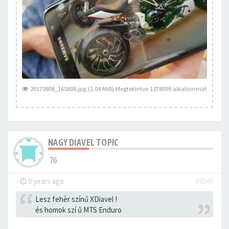
20170808_165808.jpg (1.04 MiB) Megtekintve 1278099 alkalommal
NAGY DIAVEL TOPIC
76
-
9 years ago
#9243
Lesz fehèr színű XDiavel !
és homok szí ů MTS Enduro