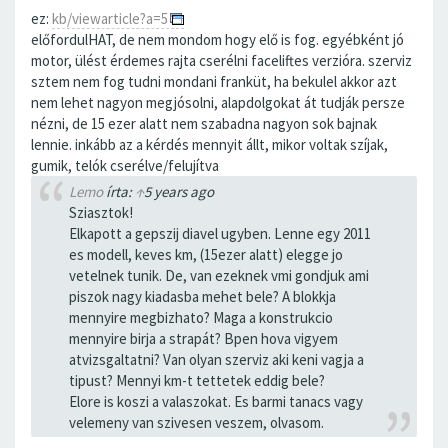
ez:
kb/viewarticle?a=5
előfordulHAT, de nem mondom hogy elő is fog. egyébként jó
motor, ülést érdemes rajta cserélni faceliftes verzióra. szerviz
sztem nem fog tudni mondani franküt, ha bekulel akkor azt
nem lehet nagyon megjósolni, alapdolgokat át tudják persze
nézni, de 15 ezer alatt nem szabadna nagyon sok bajnak
lennie. inkább az a kérdés mennyit állt, mikor voltak szíjak,
gumik, telók cserélve/felujítva
Lemo
írta:
↑
5 years ago
Sziasztok!
Elkapott a gepszij diavel ugyben. Lenne egy 2011
es modell, keves km, (15ezer alatt) elegge jo
vetelnek tunik. De, van ezeknek vmi gondjuk ami
piszok nagy kiadasba mehet bele? A blokkja
mennyire megbizhato? Maga a konstrukcio
mennyire birja a strapát? Bpen hova vigyem
atvizsgaltatni? Van olyan szerviz aki keni vagja a
tipust? Mennyi km-t tettetek eddig bele?
Elore is koszi a valaszokat. Es barmi tanacs vagy
velemeny van szivesen veszem, olvasom.