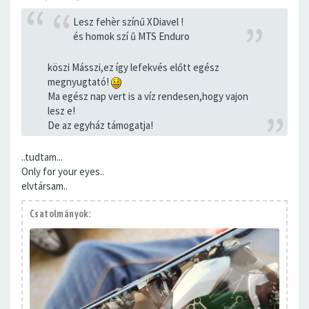
Lesz fehèr színű XDiavel !
és homok szí ů MTS Enduro
köszi Másszi,ez így lefekvés előtt egész
megnyugtató!
Ma egész nap vert is a víz rendesen,hogy vajon
lesz e!
De az egyház támogatja!
..tudtam...
Only for your eyes..
elvtársam..
Csatolmányok: