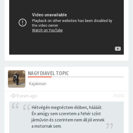
NAGY DIAVEL TOPIC
Kajakman
-
9 years ago
#9258
Hétvégén megnéztem élőben, háááát.
Én amúgy sem szeretem a fehér színt
járművön és szerintem nem áll jól ennek
a motornak sem.