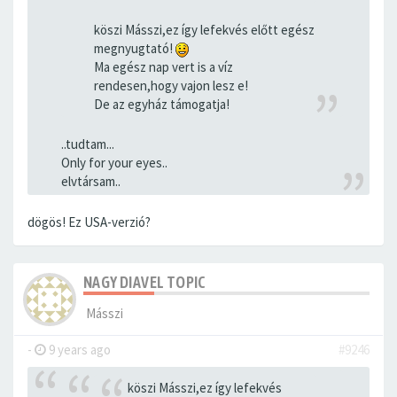
köszi Másszi,ez így lefekvés előtt egész
megnyugtató!
Ma egész nap vert is a víz
rendesen,hogy vajon lesz e!
De az egyház támogatja!
..tudtam...
Only for your eyes..
elvtársam..
dögös! Ez USA-verzió?
NAGY DIAVEL TOPIC
Másszi
-
9 years ago
#9246
köszi Másszi,ez így lefekvés