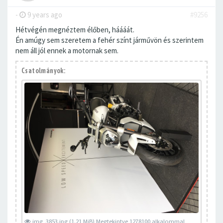
-
9 years ago
#9256
Hétvégén megnéztem élőben, háááát.
Én amúgy sem szeretem a fehér színt járművön és szerintem
nem áll jól ennek a motornak sem.
Csatolmányok:
img_3853.jpg (1.21 MiB) Megtekintve 1278100 alkalommal