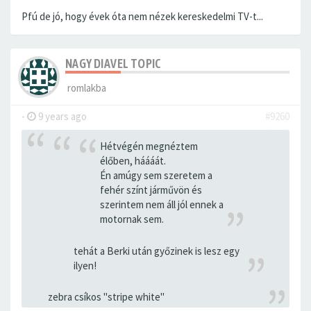
Pfú de jó, hogy évek óta nem nézek kereskedelmi TV-t...
NAGY DIAVEL TOPIC
romlakba
-
9 years ago
#9260
Hétvégén megnéztem
élőben, háááát.
Én amúgy sem szeretem a
fehér színt járművön és
szerintem nem áll jól ennek a
motornak sem.
tehát a Berki után győzinek is lesz egy
ilyen!
zebra csíkos "stripe white"