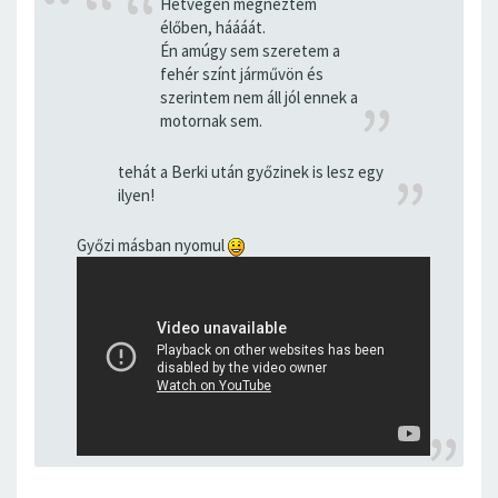
Hétvégén megnéztem
élőben, háááát.
Én amúgy sem szeretem a
fehér színt járművön és
szerintem nem áll jól ennek a
motornak sem.
tehát a Berki után győzinek is lesz egy
ilyen!
Győzi másban nyomul