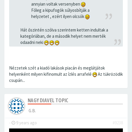
annyian voltak versenyben
Főleg a kipufogók súlyosbítják a
helyzetet , ezért ilyen olcsók
Hát őszintén szólva szerintem ketten indultak a
kategóriában, de a második helyet nem merték
odaadni neki
Nézzetek szét a kiadó lakások piacán és meglátjátok
helyenként milyen kifinomult az ízlés arrafelé
Az tükrözödik
csupán...
NAGY DIAVEL TOPIC
G.B.
-
9 years ago
#9238