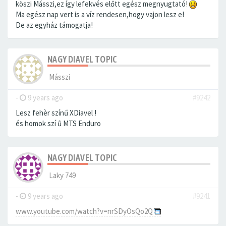
köszi Másszi,ez így lefekvés előtt egész megnyugtató!
Ma egész nap vert is a víz rendesen,hogy vajon lesz e!
De az egyház támogatja!
NAGY DIAVEL TOPIC
Másszi
-
9 years ago
#9242
Lesz fehèr színű XDiavel !
és homok szí ů MTS Enduro
NAGY DIAVEL TOPIC
Laky 749
-
9 years ago
#9241
www.youtube.com/watch?v=nrSDyOsQo2Q