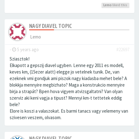
Lemo
liked this
NAGY DIAVEL TOPIC
Lemo
-
5 years ago
#22697
Sziasztok!
Elkapott a gepszij diavel ugyben. Lenne egy 2011 es modell,
keves km, (15ezer alatt) elegge jo vetelnek tunik. De, van
ezeknek vmi gondjuk ami piszok nagy kiadasba mehet bele? A
blokkja mennyire megbizhato? Maga a konstrukcio mennyire
birja a strapát? Bpen hova vigyem atvizsgaltatni? Van olyan
szerviz aki keni vagja a tipust? Mennyi km-t tettetek eddig
bele?
Elore is koszi a valaszokat. Es barmi tanacs vagy velemeny van
szivesen veszem, olvasom.
NAGY DIAVEL TOPIC