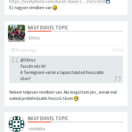
https://lovelymotor.com/ducati-diavel-c ... sters.html
Ez nagyon rendben van
NAGY DIAVEL TOPIC
SKrisz
-
8 years ago
#9264
@SKrisz
Faszán néz ki!
A Termignoni-val mi a tapasztalatod hosszabb
úton?
Nekem teljesen rendben van. Aki mögöttem jön , annak már
sokkal problémásabb hosszú távon
NAGY DIAVEL TOPIC
romlakba