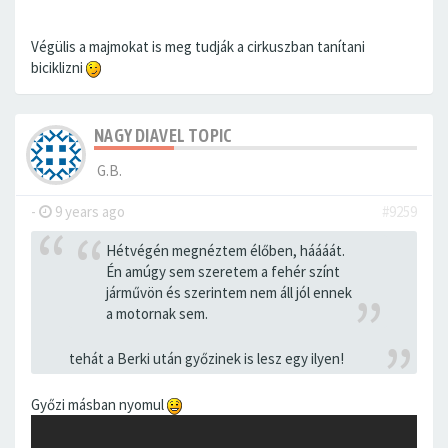
Végülis a majmokat is meg tudják a cirkuszban tanítani
biciklizni
NAGY DIAVEL TOPIC
G.B.
-
9 years ago
#9259
Hétvégén megnéztem élőben, háááát.
Én amúgy sem szeretem a fehér színt
járművön és szerintem nem áll jól ennek
a motornak sem.
tehát a Berki után győzinek is lesz egy ilyen!
Győzi másban nyomul