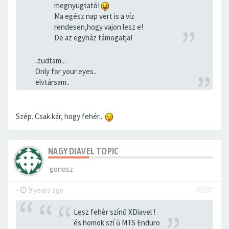
megnyugtató!
Ma egész nap vert is a víz
rendesen,hogy vajon lesz e!
De az egyház támogatja!
..tudtam...
Only for your eyes..
elvtársam..
Szép. Csak kár, hogy fehér...
NAGY DIAVEL TOPIC
gonosz
-
9 years ago
#9247
Lesz fehèr színű XDiavel !
és homok szí ů MTS Enduro