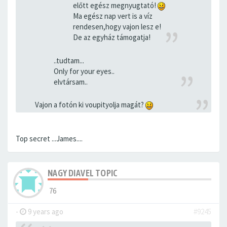
előtt egész megnyugtató!
Ma egész nap vert is a víz
rendesen,hogy vajon lesz e!
De az egyház támogatja!
..tudtam...
Only for your eyes..
elvtársam..
Vajon a fotón ki voupityolja magát?
Top secret ...James....
NAGY DIAVEL TOPIC
76
-
9 years ago
#9245