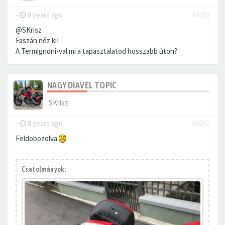
-
8 years ago
#9263
@SKrisz
Faszán néz ki!
A Termignoni-val mi a tapasztalatod hosszabb úton?
NAGY DIAVEL TOPIC
SKrisz
-
8 years ago
#9262
Feldobozolva
Csatolmányok: