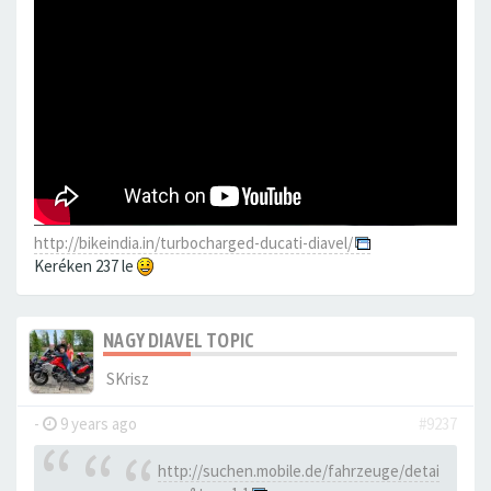
http://bikeindia.in/turbocharged-ducati-diavel/
Keréken 237 le
NAGY DIAVEL TOPIC
SKrisz
-
9 years ago
#9237
http://suchen.mobile.de/fahrzeuge/detai