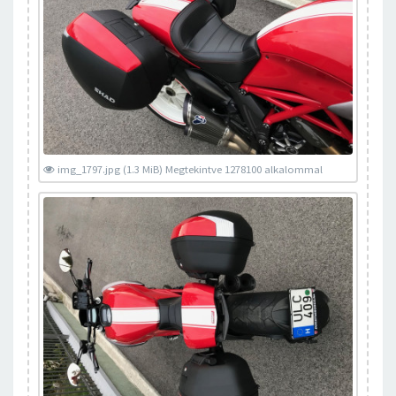
img_1797.jpg (1.3 MiB) Megtekintve 1278100 alkalommal