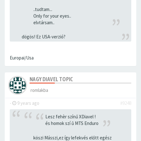
..tudtam...
Only for your eyes..
elvtársam..
dögös! Ez USA-verzió?
Europai/Usa
NAGY DIAVEL TOPIC
romlakba
-
9 years ago
#9248
Lesz fehèr színű XDiavel !
és homok szí ů MTS Enduro
köszi Másszi,ez így lefekvés előtt egész