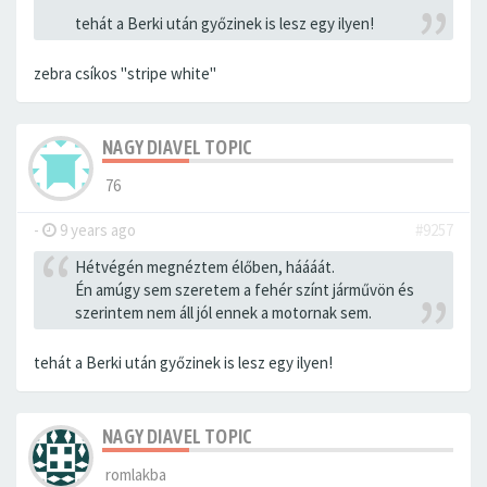
tehát a Berki után győzinek is lesz egy ilyen!
zebra csíkos "stripe white"
NAGY DIAVEL TOPIC
76
-
9 years ago
#9257
Hétvégén megnéztem élőben, háááát.
Én amúgy sem szeretem a fehér színt járművön és
szerintem nem áll jól ennek a motornak sem.
tehát a Berki után győzinek is lesz egy ilyen!
NAGY DIAVEL TOPIC
romlakba