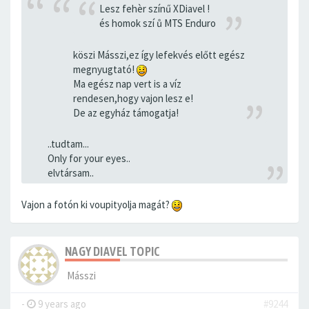
Lesz fehèr színű XDiavel !
és homok szí ů MTS Enduro
köszi Másszi,ez így lefekvés előtt egész
megnyugtató!
Ma egész nap vert is a víz
rendesen,hogy vajon lesz e!
De az egyház támogatja!
..tudtam...
Only for your eyes..
elvtársam..
Vajon a fotón ki voupityolja magát?
NAGY DIAVEL TOPIC
Másszi
-
9 years ago
#9244