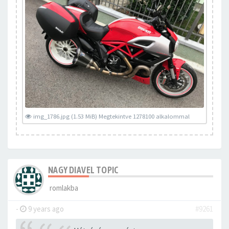
img_1786.jpg (1.53 MiB) Megtekintve 1278100 alkalommal
NAGY DIAVEL TOPIC
romlakba
-
9 years ago
#9261