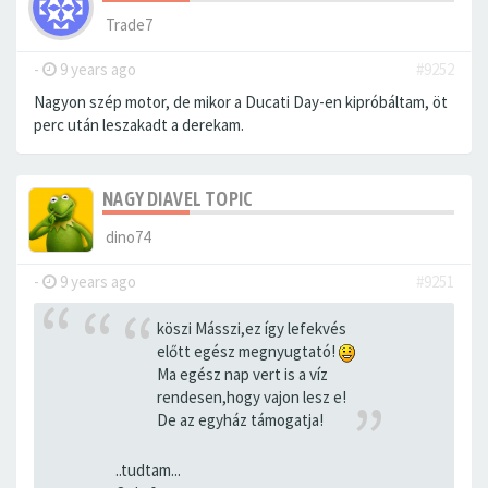
Trade7
-
9 years ago
#9252
Nagyon szép motor, de mikor a Ducati Day-en kipróbáltam, öt
perc után leszakadt a derekam.
NAGY DIAVEL TOPIC
dino74
-
9 years ago
#9251
köszi Másszi,ez így lefekvés
előtt egész megnyugtató!
Ma egész nap vert is a víz
rendesen,hogy vajon lesz e!
De az egyház támogatja!
..tudtam...