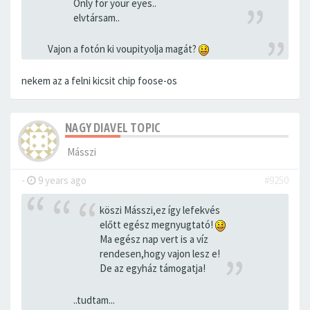
Only for your eyes..
elvtársam..
Vajon a fotón ki voupityolja magát?
nekem az a felni kicsit chip foose-os
NAGY DIAVEL TOPIC
Másszi
-
9 years ago
#9250
köszi Másszi,ez így lefekvés
előtt egész megnyugtató!
Ma egész nap vert is a víz
rendesen,hogy vajon lesz e!
De az egyház támogatja!
..tudtam...