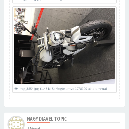
img_3854.jpg (1.45 MiB) Megtekintve 1278100 alkalommal
NAGY DIAVEL TOPIC
Másszi