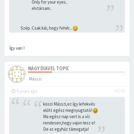
Only for your eyes..
elvtársam..
Szép. Csak kár, hogy fehér...
Így van !
NAGY DIAVEL TOPIC
Másszi
-
9 years ago
#9249
köszi Másszi,ez így lefekvés
előtt egész megnyugtató!
Ma egész nap vert is a víz
rendesen,hogy vajon lesz e!
De az egyház támogatja!