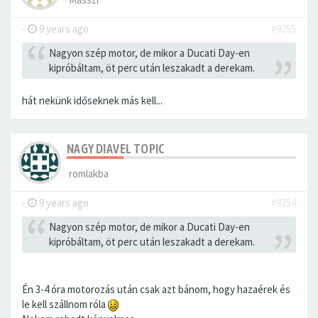
-
9 years ago
#9255
Nagyon szép motor, de mikor a Ducati Day-en
kipróbáltam, öt perc után leszakadt a derekam.
hát nekünk időseknek más kell...
NAGY DIAVEL TOPIC
romlakba
-
9 years ago
#9254
Nagyon szép motor, de mikor a Ducati Day-en
kipróbáltam, öt perc után leszakadt a derekam.
Én 3-4 óra motorozás után csak azt bánom, hogy hazaérek és
le kell szállnom róla