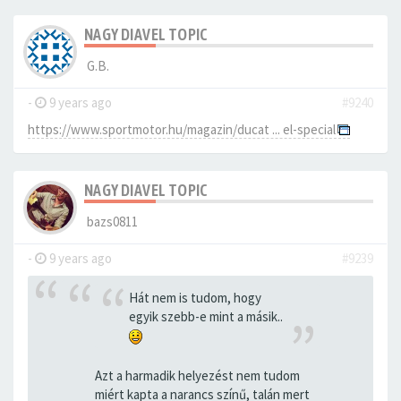
NAGY DIAVEL TOPIC
G.B.
-
9 years ago
#9240
https://www.sportmotor.hu/magazin/ducat ... el-special
NAGY DIAVEL TOPIC
bazs0811
-
9 years ago
#9239
Hát nem is tudom, hogy
egyik szebb-e mint a másik..
Azt a harmadik helyezést nem tudom
miért kapta a narancs színű, talán mert