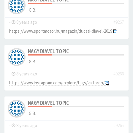
G.B.
-
8 years ago
#9267
https://www.sportmotor.hu/magazin/ducati-diavel-2019
NAGY DIAVEL TOPIC
G.B.
-
8 years ago
#9266
https://www.instagram.com/explore/tags/valtoron/
NAGY DIAVEL TOPIC
G.B.
-
8 years ago
#9265