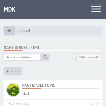
MDK
Változtat
navigáció
Diavel
NAGY DIAVEL TOPIC
594 hozzászólás
Válasz
NAGY DIAVEL TOPIC
ricsi
-
5 years ago
#22698