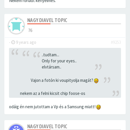
Nekem rohadt kényelmes.
NAGY DIAVEL TOPIC
76
-
9 years ago
#9253
..tudtam...
Only for your eyes..
elvtársam..
Vajon a fotón ki voupityolja magát?
nekem az a felni kicsit chip foose-os
odáig én nem jutottam a Vp és a Samsung miatt!
NAGY DIAVEL TOPIC