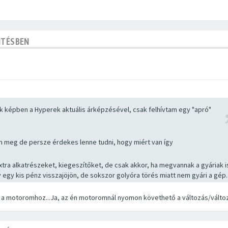
NTÉSBEN
képben a Hyperek aktuális árképzésével, csak felhívtam egy "apró"
lem meg de persze érdekes lenne tudni, hogy miért van így
tra alkatrészeket, kiegeszítőket, de csak akkor, ha megvannak a gyáriak i
 egy kis pénz visszajöjön, de sokszor golyóra törés miatt nem gyári a gép.
t a motoromhoz...Ja, az én motoromnál nyomon követhető a változás/változ