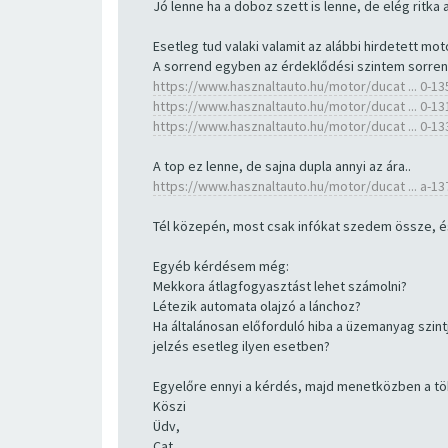
Jó lenne ha a doboz szett is lenne, de elég ritka 
Esetleg tud valaki valamit az alábbi hirdetett mot
A sorrend egyben az érdeklődési szintem sorren
https://www.hasznaltauto.hu/motor/ducat ... 0-1
https://www.hasznaltauto.hu/motor/ducat ... 0-1
https://www.hasznaltauto.hu/motor/ducat ... 0-1
A top ez lenne, de sajna dupla annyi az ára..
https://www.hasznaltauto.hu/motor/ducat ... a-1
Tél közepén, most csak infókat szedem össze, és 
Egyéb kérdésem még:
Mekkora átlagfogyasztást lehet számolni?
Létezik automata olajzó a lánchoz?
Ha általánosan előforduló hiba a üzemanyag szin
jelzés esetleg ilyen esetben?
Egyelőre ennyi a kérdés, majd menetközben a töb
Köszi
Üdv,
Cat