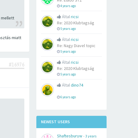
Re: Eladó ST2
4 years ago
Által
ricsi
 mellett
Re: 2020 Klubtagság
5 years ago
asztás miatt
Által
ricsi
Re: Nagy Diavel topic
5 years ago
Által
ricsi
#16976
Re: 2020 Klubtagság
5 years ago
Által
dino74
6 years ago
NEWEST USERS
Shaftesburyw
-
3 years