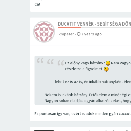
Cat
DUCATIT VENNÉK - SEGÍTSÉG A DÖ
kmpeter
-
7 years ago
Ez előny vagy hátrány?
Nem vagyok 
részletre a figyelmet.
lehet ez is az is, én inkább hátrányként é
Nekem is inkább hátrány. Értékelem a minőségi ex
Nagyon sokan eladják a gyári alkatrészeket, hogy
Ez pontosan így van, ezért is adok minden gyári cucco