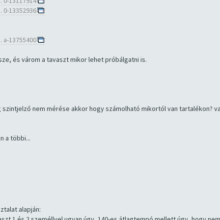
. 0-13117914
. 0-13352936
. a-13755400
e, és várom a tavaszt mikor lehet próbálgatni is.
g szintjelző nem mérése akkor hogy számolható mikortól van tartalékon? v
 a többi...
talat alapján:
aszt 1 és 2 személlyel ugyan úgy, 140-es átlagtempó mellett úgy, hogy ne