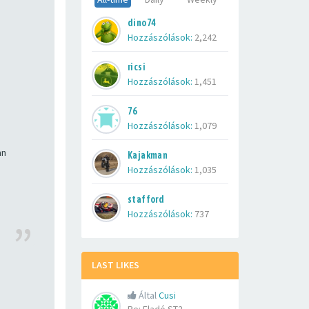
dino74
Hozzászólások:
2,242
ricsi
Hozzászólások:
1,451
76
Hozzászólások:
1,079
an
Kajakman
Hozzászólások:
1,035
stafford
Hozzászólások:
737
LAST LIKES
Által
Cusi
m