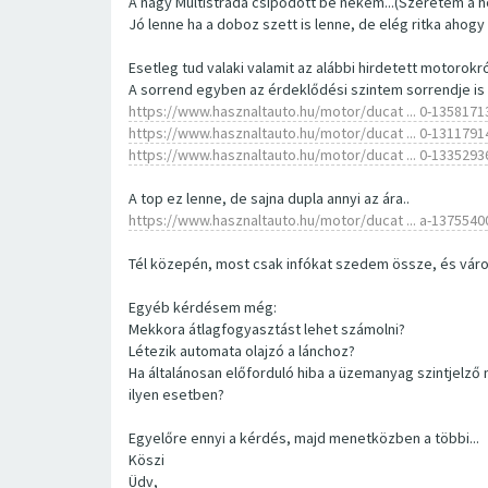
A nagy Multistrada csípődött be nekem...(Szeretem a hos
Jó lenne ha a doboz szett is lenne, de elég ritka ahogy
Esetleg tud valaki valamit az alábbi hirdetett motorokr
A sorrend egyben az érdeklődési szintem sorrendje is
https://www.hasznaltauto.hu/motor/ducat ... 0-1358171
https://www.hasznaltauto.hu/motor/ducat ... 0-1311791
https://www.hasznaltauto.hu/motor/ducat ... 0-1335293
A top ez lenne, de sajna dupla annyi az ára..
https://www.hasznaltauto.hu/motor/ducat ... a-1375540
Tél közepén, most csak infókat szedem össze, és várom
Egyéb kérdésem még:
Mekkora átlagfogyasztást lehet számolni?
Létezik automata olajzó a lánchoz?
Ha általánosan előforduló hiba a üzemanyag szintjelző
ilyen esetben?
Egyelőre ennyi a kérdés, majd menetközben a többi...
Köszi
Üdv,