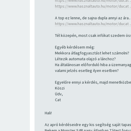
https://www.hasznaltauto.hu/motor/ducat ..
https://www.hasznaltauto.hu/motor/ducat ..
A top ez lenne, de sajna dupla annyi az ára..
https://www.hasznaltauto.hu/motor/ducat ..
Tél közepén, most csak infókat szedem össz
Egyéb kérdésem még:
Mekkora átlagfogyasztást lehet számolni?
Létezik automata olajzó a lánchoz?
Ha általánosan előforduló hiba a üzemanya
valami jelzés esetleg ilyen esetben?
Egyelőre ennyi a kérdés, majd menetközben
Köszi
Üdv,
Cat
Hali!
Az apró kérdéseidre egy kis segítség saját tapasz
Nekem a Monster S4R nagy átlagban 7 litert fogy