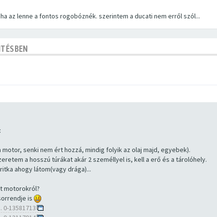
ha az lenne a fontos rogobóznék. szerintem a ducati nem erről szól...
NTÉSBEN
:
motor, senki nem ért hozzá, mindig folyik az olaj majd, egyebek).
eretem a hosszú túrákat akár 2 személlyel is, kell a erő és a tárolóhely.
ritka ahogy látom(vagy drága)...
tt motorokról?
sorrendje is
. 0-13581713