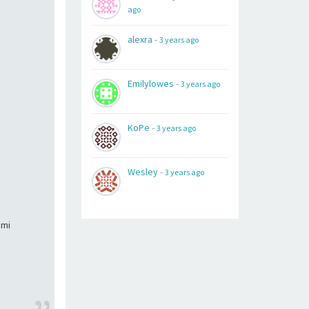
ago
alexra
-
3 years ago
Emilylowes
-
3 years ago
KoPe
-
3 years ago
Wesley
-
3 years ago
ami