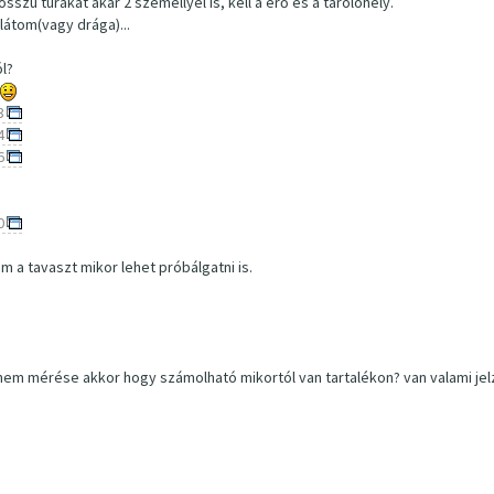
szú túrákat akár 2 személlyel is, kell a erő és a tárolóhely.
 látom(vagy drága)...
ól?
3
4
6
0
 a tavaszt mikor lehet próbálgatni is.
 nem mérése akkor hogy számolható mikortól van tartalékon? van valami je