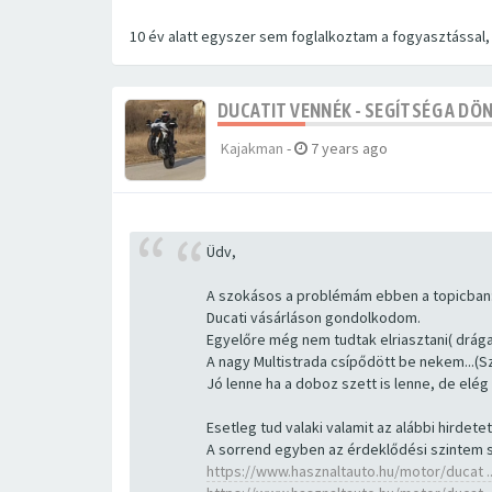
10 év alatt egyszer sem foglalkoztam a fogyasztással, 
DUCATIT VENNÉK - SEGÍTSÉG A DÖ
Kajakman
-
7 years ago
Üdv,
A szokásos a problémám ebben a topicban
Ducati vásárláson gondolkodom.
Egyelőre még nem tudtak elriasztani( drága 
A nagy Multistrada csípődött be nekem...(Sz
Jó lenne ha a doboz szett is lenne, de elég 
Esetleg tud valaki valamit az alábbi hirdete
A sorrend egyben az érdeklődési szintem 
https://www.hasznaltauto.hu/motor/ducat ..