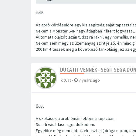
Hali!
Az apró kérdéseidre egy kis segítség saját tapasztalat 
Nekem a Monster S4R nagy átlagban 7 litert fogyaszt 1
Automata olajzót lazán tudsz rá rakni, egy normális, nem
Nekem sem megy az üzemanyag szint jelző, én mindig te
200 km-t teszek meg a következő tankolásig, ez az eg
DUCATIT VENNÉK - SEGÍTSÉG A DÖ
otCat
-
7 years ago
Üdv,
A szokásos a problémám ebben a topicban:
Ducati vásárláson gondolkodom.
Egyelőre még nem tudtak elriasztani( drága motor, senk