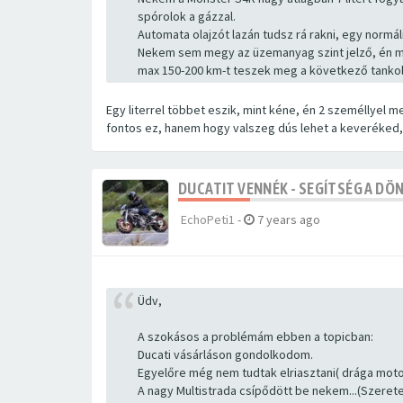
spórolok a gázzal.
Automata olajzót lazán tudsz rá rakni, egy normáli
Nekem sem megy az üzemanyag szint jelző, én mind
max 150-200 km-t teszek meg a következő tankol
Egy literrel többet eszik, mint kéne, én 2 személlyel m
fontos ez, hanem hogy valszeg dús lehet a keveréked
DUCATIT VENNÉK - SEGÍTSÉG A DÖ
EchoPeti1
-
7 years ago
Üdv,
A szokásos a problémám ebben a topicban:
Ducati vásárláson gondolkodom.
Egyelőre még nem tudtak elriasztani( drága motor
A nagy Multistrada csípődött be nekem...(Szeretem