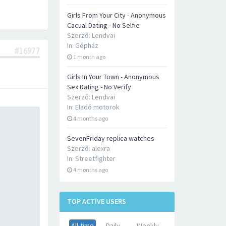
Girls From Your City - Anonymous
Cacual Dating - No Selfie
Szerző:
Lendvai
In:
Gépház
#16977
1 month ago
Girls In Your Town - Anonymous
Sex Dating - No Verify
Szerző:
Lendvai
In:
Eladó motorok
4 months ago
SevenFriday replica watches
Szerző:
alexra
In:
Streetfighter
4 months ago
TOP ACTIVE USERS
All-time
Daily
Weekly