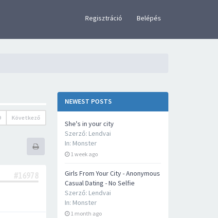
×
Regisztráció
Belépés
NEWEST POSTS
9
Következő
She's in your city
Szerző:
Lendvai
In:
Monster
1 week ago
Girls From Your City - Anonymous
#16978
Casual Dating - No Selfie
Szerző:
Lendvai
In:
Monster
1 month ago