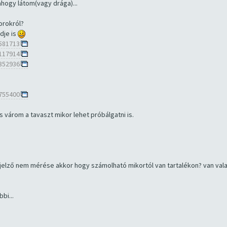
ahogy látom(vagy drága)...
orokról?
dje is
3581713
3117914
3352936
3755400
várom a tavaszt mikor lehet próbálgatni is.
tjelző nem mérése akkor hogy számolható mikortól van tartalékon? van val
bi...