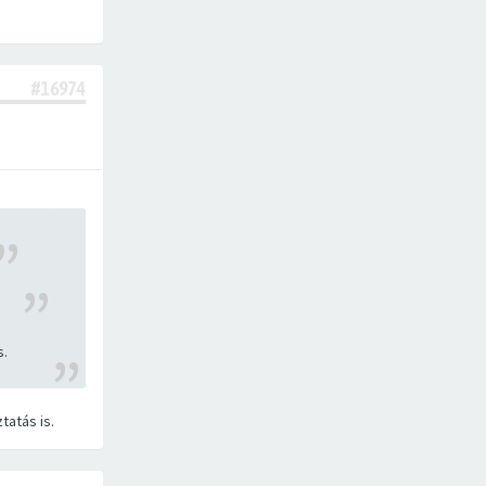
#16974
s.
tatás is.