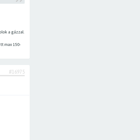
lok a gázzal.
tt max 150-
#16975