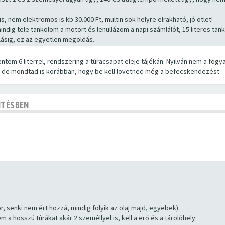
s, nem elektromos is kb 30.000 Ft, multin sok helyre elrakható, jó ötlet!
ig tele tankolom a motort és lenullázom a napi számlálót, 15 literes tank
ásig, ez az egyetlen megoldás.
entem 6 literrel, rendszering a túracsapat eleje tájékán. Nyilván nem a fogy
, de mondtad is korábban, hogy be kell lövetned még a befecskendezést.
NTÉSBEN
, senki nem ért hozzá, mindig folyik az olaj majd, egyebek).
 a hosszú túrákat akár 2 személlyel is, kell a erő és a tárolóhely.