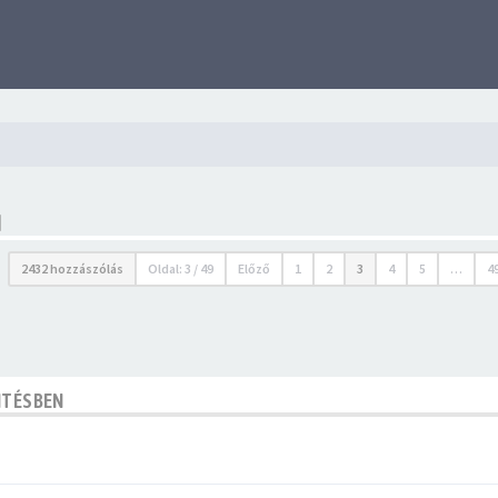
N
2432 hozzászólás
Oldal:
3
/
49
Előző
1
2
3
4
5
…
4
NTÉSBEN