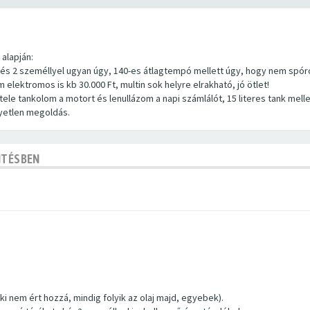
alapján:
 és 2 személlyel ugyan úgy, 140-es átlagtempó mellett úgy, hogy nem spóro
 elektromos is kb 30.000 Ft, multin sok helyre elrakható, jó ötlet!
le tankolom a motort és lenullázom a napi számlálót, 15 literes tank melle
yetlen megoldás.
NTÉSBEN
i nem ért hozzá, mindig folyik az olaj majd, egyebek).