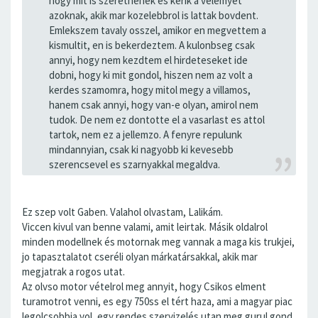
hogy mit is szeretnenek es kerik a velemyet
azoknak, akik mar kozelebbrol is lattak bovdent.
Emlekszem tavaly osszel, amikor en megvettem a
kismultit, en is bekerdeztem. A kulonbseg csak
annyi, hogy nem kezdtem el hirdeteseket ide
dobni, hogy ki mit gondol, hiszen nem az volt a
kerdes szamomra, hogy mitol megy a villamos,
hanem csak annyi, hogy van-e olyan, amirol nem
tudok. De nem ez dontotte el a vasarlast es attol
tartok, nem ez a jellemzo. A fenyre repulunk
mindannyian, csak ki nagyobb ki kevesebb
szerencsevel es szarnyakkal megaldva.
Ez szep volt Gaben. Valahol olvastam, Lalikám.
Viccen kivul van benne valami, amit leirtak. Másik oldalrol
minden modellnek és motornak meg vannak a maga kis trukjei,
jo tapasztalatot cseréli olyan márkatársakkal, akik mar
megjatrak a rogos utat.
Az olvso motor vételrol meg annyit, hogy Csikos elment
turamotrot venni, es egy 750ss el tért haza, ami a magyar piac
legolcsobbja vol, egy rendes szervizelés utan meg gurul gond