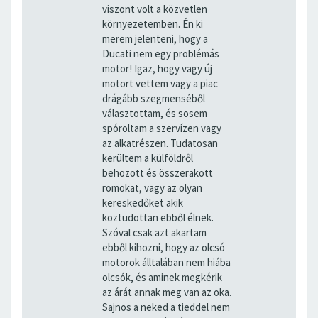
viszont volt a közvetlen
környezetemben. Én ki
merem jelenteni, hogy a
Ducati nem egy problémás
motor! Igaz, hogy vagy új
motort vettem vagy a piac
drágább szegmenséből
választottam, és sosem
spóroltam a szervízen vagy
az alkatrészen. Tudatosan
kerültem a külföldről
behozott és összerakott
romokat, vagy az olyan
kereskedőket akik
köztudottan ebből élnek.
Szóval csak azt akartam
ebből kihozni, hogy az olcsó
motorok álltalában nem hiába
olcsók, és aminek megkérik
az árát annak meg van az oka.
Sajnos a neked a tieddel nem