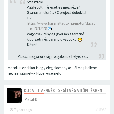
Sziasztok!
Valaki volt már esetleg megnézni?
Gyanúsan olcsó... SC project dobokkal
1.2...
https://www.hasznaltauto.hu/motor/ducat
... n-13718131
Vagy csak tényleg gyorsan szeretné
kipörgetni és paranoid vagyok....
Köszi!
Plussz magyarországi forgalomba helyezés...
mondjuk ez akkor is egy elég alacsony ár. Jól meg kellene
néznie valamelyik Hyper-usernek.
DUCATIT VENNÉK - SEGÍTSÉG A DÖNTÉSBEN
PistaFR
-
7 years ago
#16968