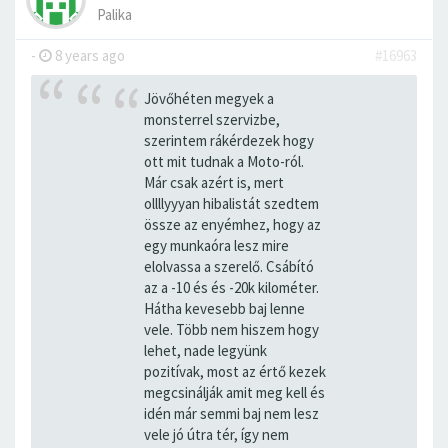
Palika
-
8 years ago
#16963
Jövőhéten megyek a
monsterrel szervizbe,
szerintem rákérdezek hogy
ott mit tudnak a Moto-ról.
Már csak azért is, mert
ollllyyyan hibalistát szedtem
össze az enyémhez, hogy az
egy munkaóra lesz mire
elolvassa a szerelő. Csábító
az a -10 és és -20k kilométer.
Hátha kevesebb baj lenne
vele. Több nem hiszem hogy
lehet, nade legyünk
pozitívak, most az értő kezek
megcsinálják amit meg kell és
idén már semmi baj nem lesz
vele jó útra tér, így nem