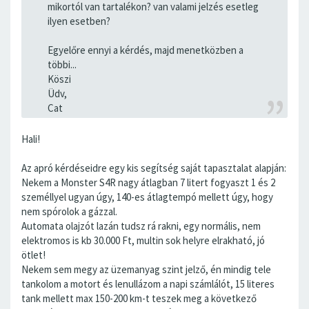
mikortól van tartalékon? van valami jelzés esetleg
ilyen esetben?
Egyelőre ennyi a kérdés, majd menetközben a
többi...
Köszi
Üdv,
Cat
Hali!
Az apró kérdéseidre egy kis segítség saját tapasztalat alapján:
Nekem a Monster S4R nagy átlagban 7 litert fogyaszt 1 és 2
személlyel ugyan úgy, 140-es átlagtempó mellett úgy, hogy
nem spórolok a gázzal.
Automata olajzót lazán tudsz rá rakni, egy normális, nem
elektromos is kb 30.000 Ft, multin sok helyre elrakható, jó
ötlet!
Nekem sem megy az üzemanyag szint jelző, én mindig tele
tankolom a motort és lenullázom a napi számlálót, 15 literes
tank mellett max 150-200 km-t teszek meg a következő