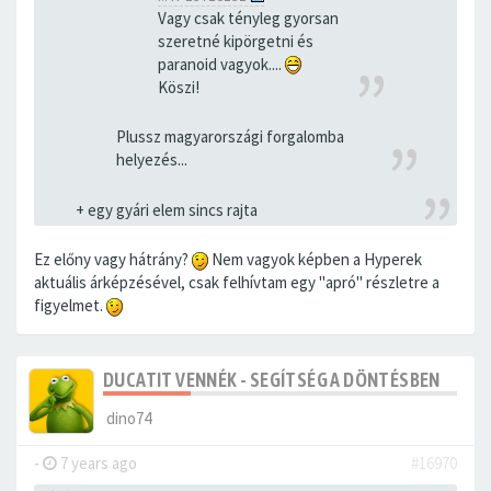
Vagy csak tényleg gyorsan
szeretné kipörgetni és
paranoid vagyok....
Köszi!
Plussz magyarországi forgalomba
helyezés...
+ egy gyári elem sincs rajta
Ez előny vagy hátrány?
Nem vagyok képben a Hyperek
aktuális árképzésével, csak felhívtam egy "apró" részletre a
figyelmet.
DUCATIT VENNÉK - SEGÍTSÉG A DÖNTÉSBEN
dino74
-
7 years ago
#16970