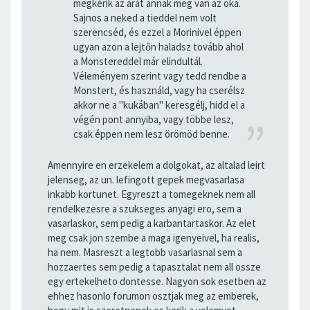
megkérik az árát annak meg van az oka.
Sajnos a neked a tieddel nem volt
szerencséd, és ezzel a Morinivel éppen
ugyan azon a lejtőn haladsz tovább ahol
a Monstereddel már elindultál.
Véleményem szerint vagy tedd rendbe a
Monstert, és használd, vagy ha cserélsz
akkor ne a "kukában" keresgélj, hidd el a
végén pont annyiba, vagy többe lesz,
csak éppen nem lesz örömöd benne.
Amennyire en erzekelem a dolgokat, az altalad leirt
jelenseg, az un. lefingott gepek megvasarlasa
inkabb kortunet. Egyreszt a tomegeknek nem all
rendelkezesre a szukseges anyagi ero, sem a
vasarlaskor, sem pedig a karbantartaskor. Az elet
meg csak jon szembe a maga igenyeivel, ha realis,
ha nem. Masreszt a legtobb vasarlasnal sem a
hozzaertes sem pedig a tapasztalat nem all ossze
egy ertekelheto dontesse. Nagyon sok esetben az
ehhez hasonlo forumon osztjak meg az emberek,