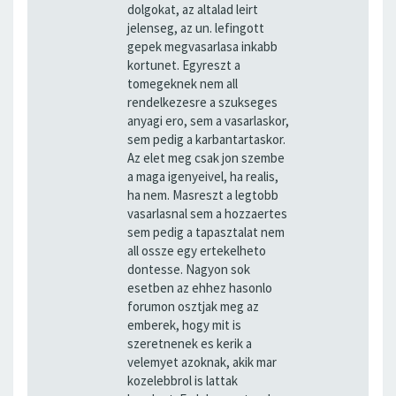
dolgokat, az altalad leirt
jelenseg, az un. lefingott
gepek megvasarlasa inkabb
kortunet. Egyreszt a
tomegeknek nem all
rendelkezesre a szukseges
anyagi ero, sem a vasarlaskor,
sem pedig a karbantartaskor.
Az elet meg csak jon szembe
a maga igenyeivel, ha realis,
ha nem. Masreszt a legtobb
vasarlasnal sem a hozzaertes
sem pedig a tapasztalat nem
all ossze egy ertekelheto
dontesse. Nagyon sok
esetben az ehhez hasonlo
forumon osztjak meg az
emberek, hogy mit is
szeretnenek es kerik a
velemyet azoknak, akik mar
kozelebbrol is lattak