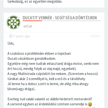
tankolásig, ez az egyetlen megoldás.
DUCATIT VENNÉK - SEGÍTSÉG A DÖNTÉSBEN
otCat
-
7 years ago
#16975
Üdv,
A szokásos a problémám ebben a topicban:
Ducati vásárláson gondolkodom.
Egyelőre még nem tudtak elriasztani( drága motor, senki nem
ért hozzá, mindig folyik az olaj majd, egyebek).
A nagy Multistrada csípődött be nekem...(Szeretem a hosszú
túrákat akár 2 személlyel is, kell a erő és a tárolóhely.
Jó lenne ha a doboz szett is lenne, de elég ritka ahogy
látom(vagy drága)...
Esetleg tud valaki valamit az alábbi hirdetett motorokról?
A sorrend egyben az érdeklődési szintem sorrendje is