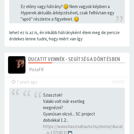
Ez előny vagy hátrány?
Nem vagyok képben a
Hyperek aktuális árképzésével, csak felhívtam egy
"apró" részletre a figyelmet.
lehet ez is az is, én inkább hátrányként élem meg de persze
érdekes lenne tudni, hogy miért van így
DUCATIT VENNÉK - SEGÍTSÉG A DÖNTÉSBEN
PistaFR
-
7 years ago
#16971
Sziasztok!
Valaki volt már esetleg
megnézni?
Gyanúsan olcsó... SC project
dobokkal 1.2...
https://www.hasznaltauto.hu/motor/ducat
... n-13718131