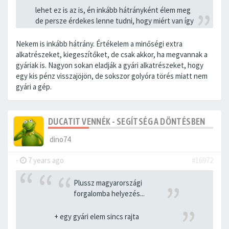
lehet ez is az is, én inkább hátrányként élem meg
de persze érdekes lenne tudni, hogy miért van így
Nekem is inkább hátrány. Értékelem a minőségi extra
alkatrészeket, kiegeszítőket, de csak akkor, ha megvannak a
gyáriak is. Nagyon sokan eladják a gyári alkatrészeket, hogy
egy kis pénz visszajöjön, de sokszor golyóra törés miatt nem
gyári a gép.
DUCATIT VENNÉK - SEGÍTSÉG A DÖNTÉSBEN
dino74
-
7 years ago
#16972
Plussz magyarországi
forgalomba helyezés...
+ egy gyári elem sincs rajta