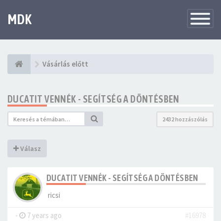
MDK
Változtat
navigáció
Vásárlás előtt
DUCATIT VENNÉK - SEGÍTSÉG A DÖNTÉSBEN
2432 hozzászólás
Válasz
DUCATIT VENNÉK - SEGÍTSÉG A DÖNTÉSBEN
ricsi
-
7 years ago
#16978