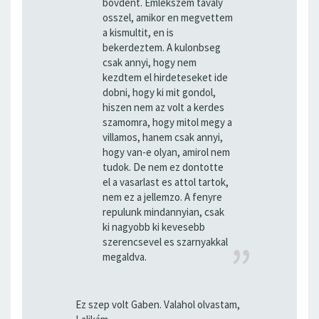
bovdent. Emlekszem tavaly
osszel, amikor en megvettem
a kismultit, en is
bekerdeztem. A kulonbseg
csak annyi, hogy nem
kezdtem el hirdeteseket ide
dobni, hogy ki mit gondol,
hiszen nem az volt a kerdes
szamomra, hogy mitol megy a
villamos, hanem csak annyi,
hogy van-e olyan, amirol nem
tudok. De nem ez dontotte
el a vasarlast es attol tartok,
nem ez a jellemzo. A fenyre
repulunk mindannyian, csak
ki nagyobb ki kevesebb
szerencsevel es szarnyakkal
megaldva.
Ez szep volt Gaben. Valahol olvastam,