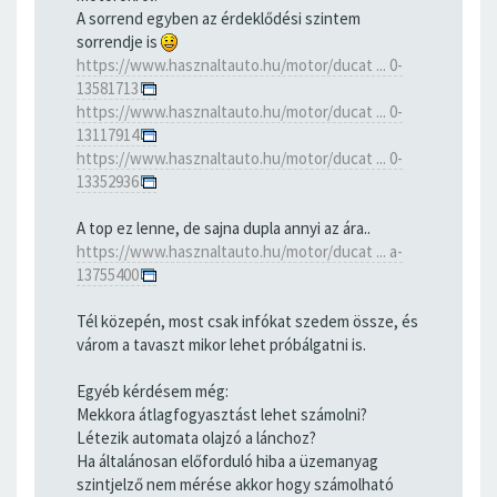
A sorrend egyben az érdeklődési szintem
sorrendje is
https://www.hasznaltauto.hu/motor/ducat ... 0-
13581713
https://www.hasznaltauto.hu/motor/ducat ... 0-
13117914
https://www.hasznaltauto.hu/motor/ducat ... 0-
13352936
A top ez lenne, de sajna dupla annyi az ára..
https://www.hasznaltauto.hu/motor/ducat ... a-
13755400
Tél közepén, most csak infókat szedem össze, és
várom a tavaszt mikor lehet próbálgatni is.
Egyéb kérdésem még:
Mekkora átlagfogyasztást lehet számolni?
Létezik automata olajzó a lánchoz?
Ha általánosan előforduló hiba a üzemanyag
szintjelző nem mérése akkor hogy számolható