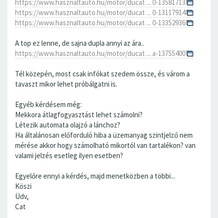
https://www.hasznaltauto.hu/motor/ducat ... 0-13581713
https://www.hasznaltauto.hu/motor/ducat ... 0-13117914
https://www.hasznaltauto.hu/motor/ducat ... 0-13352936
A top ez lenne, de sajna dupla annyi az ára..
https://www.hasznaltauto.hu/motor/ducat ... a-13755400
Tél közepén, most csak infókat szedem össze, és várom a
tavaszt mikor lehet próbálgatni is.
Egyéb kérdésem még:
Mekkora átlagfogyasztást lehet számolni?
Létezik automata olajzó a lánchoz?
Ha általánosan előforduló hiba a üzemanyag szintjelző nem
mérése akkor hogy számolható mikortól van tartalékon? van
valami jelzés esetleg ilyen esetben?
Egyelőre ennyi a kérdés, majd menetközben a többi...
Köszi
Üdv,
Cat