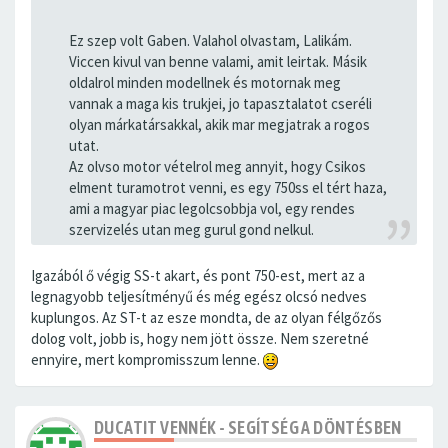
Ez szep volt Gaben. Valahol olvastam, Lalikám.
Viccen kivul van benne valami, amit leirtak. Másik
oldalrol minden modellnek és motornak meg
vannak a maga kis trukjei, jo tapasztalatot cseréli
olyan márkatársakkal, akik mar megjatrak a rogos
utat.
Az olvso motor vételrol meg annyit, hogy Csikos
elment turamotrot venni, es egy 750ss el tért haza,
ami a magyar piac legolcsobbja vol, egy rendes
szervizelés utan meg gurul gond nelkul.
Igazából ő végig SS-t akart, és pont 750-est, mert az a
legnagyobb teljesítményű és még egész olcsó nedves
kuplungos. Az ST-t az esze mondta, de az olyan félgőzős
dolog volt, jobb is, hogy nem jött össze. Nem szeretné
ennyire, mert kompromisszum lenne.
DUCATIT VENNÉK - SEGÍTSÉG A DÖNTÉSBEN