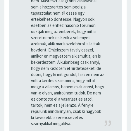
nem. Masreszt a legtobb vasarlasnal
sem a hozzaertes sem pedig a
tapasztalat nem all ossze egy
ertekelheto dontesse. Nagyon sok
esetben az ehhez hasonlo forumon
osztjak meg az emberek, hogy mit is
szeretnenek es kerik a velemyet
azoknak, akik mar kozelebbrol is lattak
bovdent. Emlekszem tavaly osszel,
amikor en megvettem a kismultit, en is
bekerdeztem. A kulonbseg csak annyi,
hogy nem kezdtem el hirdeteseket ide
dobni, hogy ki mit gondol, hiszen nem az
volt a kerdes szamomra, hogy mitol
megy a villamos, hanem csak annyi, hogy
van-e olyan, amirol nem tudok. De nem
ez dontotte el a vasarlast es attol
tartok, nem ez a jellemzo. A fenyre
repulunk mindannyian, csak ki nagyobb
ki kevesebb szerencsevel es
szarnyakkal megaldva.