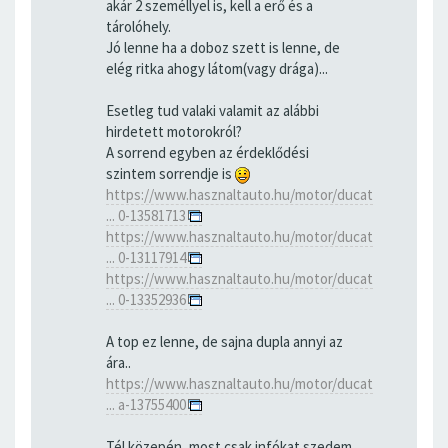
akár 2 személlyel is, kell a erő és a
tárolóhely.
Jó lenne ha a doboz szett is lenne, de
elég ritka ahogy látom(vagy drága)...
Esetleg tud valaki valamit az alábbi
hirdetett motorokról?
A sorrend egyben az érdeklődési
szintem sorrendje is
https://www.hasznaltauto.hu/motor/ducat
... 0-13581713
https://www.hasznaltauto.hu/motor/ducat
... 0-13117914
https://www.hasznaltauto.hu/motor/ducat
... 0-13352936
A top ez lenne, de sajna dupla annyi az
ára..
https://www.hasznaltauto.hu/motor/ducat
... a-13755400
Tél közepén, most csak infókat szedem