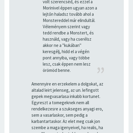
volt szerencséd, és ezzel a
Morinivel éppen ugyan azon a
lejtőn haladsz tovább ahol a
Monstereddel már elindultál.
Véleményem szerint vagy
tedd rendbe a Monstert, és
használd, vagy ha cserélsz
akkor ne a "kukában"
keresgélj, hidd el a végén
pont annyiba, vagy többe
lesz, csak éppen nem lesz
örömöd benne.
Amennyire en erzekelem a dolgokat, az
altalad leirt jelenseg, az un. lefingott
gepek megvasarlasa inkabb kortunet.
Egyreszt a tomegeknek nem all
rendelkezesre a szukseges anyagi ero,
sem a vasarlaskor, sem pedig a
karbantartaskor. Az elet meg csak jon
szembe a maga igenyeivel, ha realis, ha