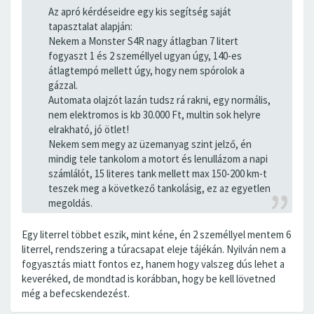
Az apró kérdéseidre egy kis segítség saját
tapasztalat alapján:
Nekem a Monster S4R nagy átlagban 7 litert
fogyaszt 1 és 2 személlyel ugyan úgy, 140-es
átlagtempó mellett úgy, hogy nem spórolok a
gázzal.
Automata olajzót lazán tudsz rá rakni, egy normális,
nem elektromos is kb 30.000 Ft, multin sok helyre
elrakható, jó ötlet!
Nekem sem megy az üzemanyag szint jelző, én
mindig tele tankolom a motort és lenullázom a napi
számlálót, 15 literes tank mellett max 150-200 km-t
teszek meg a következő tankolásig, ez az egyetlen
megoldás.
Egy literrel többet eszik, mint kéne, én 2 személlyel mentem 6
literrel, rendszering a túracsapat eleje tájékán. Nyilván nem a
fogyasztás miatt fontos ez, hanem hogy valszeg dús lehet a
keveréked, de mondtad is korábban, hogy be kell lövetned
még a befecskendezést.