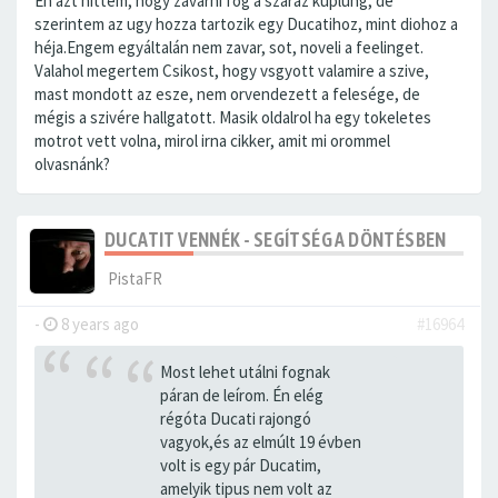
Én azt hittem, hogy zavarni fog a szaraz kuplung, de
szerintem az ugy hozza tartozik egy Ducatihoz, mint diohoz a
héja.Engem egyáltalán nem zavar, sot, noveli a feelinget.
Valahol megertem Csikost, hogy vsgyott valamire a szive,
mast mondott az esze, nem orvendezett a felesége, de
mégis a szivére hallgatott. Masik oldalrol ha egy tokeletes
motrot vett volna, mirol irna cikker, amit mi orommel
olvasnánk?
DUCATIT VENNÉK - SEGÍTSÉG A DÖNTÉSBEN
PistaFR
-
8 years ago
#16964
Most lehet utálni fognak
páran de leírom. Én elég
régóta Ducati rajongó
vagyok,és az elmúlt 19 évben
volt is egy pár Ducatim,
amelyik tipus nem volt az