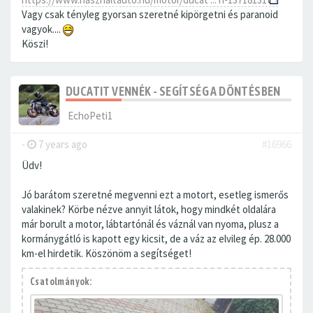
Vagy csak tényleg gyorsan szeretné kipörgetni és paranoid
vagyok....
Köszi!
DUCATIT VENNÉK - SEGÍTSÉG A DÖNTÉSBEN
EchoPeti1
-
7 years ago
#16966
Üdv!
Jó barátom szeretné megvenni ezt a motort, esetleg ismerős
valakinek? Körbe nézve annyit látok, hogy mindkét oldalára
már borult a motor, lábtartónál és váznál van nyoma, plusz a
kormánygátló is kapott egy kicsit, de a váz az elvileg ép. 28.000
km-el hirdetik. Köszönöm a segítséget!
Csatolmányok: