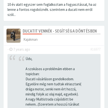
10 év alatt egyszer sem foglalkoztam a fogyasztással, ha az
lenne a fontos rogobóznék. szerintem a ducati nem erről
szól...
DUCATIT VENNÉK - SEGÍTSÉG A DÖNTÉSBEN
Kajakman
-
7 years ago
#16977
Üdv,
A szokásos a problémám ebben a
topicban:
Ducati vásárláson gondolkodom.
Egyelőre még nem tudtak elriasztani(
drága motor, senki nem ért hozzá,
mindig folyik az olaj majd, egyebek).
A nagy Multistrada csípődött be
nekem...(Szeretem a hosszú túrákat