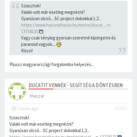
Sziasztok!
Valaki volt már esetleg megnézni?
Gyanúsan olcsó... SC project dobokkal 1.2...
https://www.hasznaltauto.hu/motor/ducat ... n-
13718131
Vagy csak tényleg gyorsan szeretné kipörgetni és
paranoid vagyok....
Köszi!
Plussz magyarországi forgalomba helyezés...
DUCATIT VENNÉK - SEGÍTSÉG A DÖNTÉSBEN
theczar
-
7 years ago
#16967
Sziasztok!
Valaki volt már esetleg megnézni?
Gyanúsan olcsó... SC project dobokkal 1.2...
https://www.hasznaltauto.hu/motor/ducat ... n-13718131