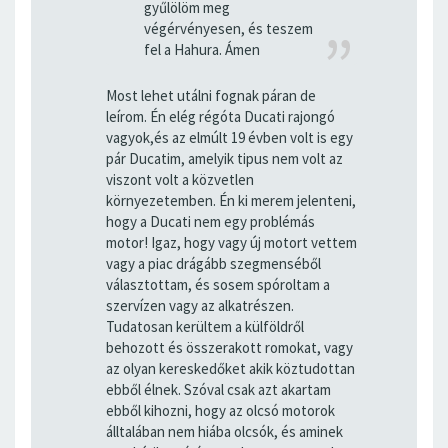
gyűlölöm meg
végérvényesen, és teszem
fel a Hahura. Ámen
Most lehet utálni fognak páran de
leírom. Én elég régóta Ducati rajongó
vagyok,és az elmúlt 19 évben volt is egy
pár Ducatim, amelyik tipus nem volt az
viszont volt a közvetlen
környezetemben. Én ki merem jelenteni,
hogy a Ducati nem egy problémás
motor! Igaz, hogy vagy új motort vettem
vagy a piac drágább szegmenséből
választottam, és sosem spóroltam a
szervízen vagy az alkatrészen.
Tudatosan kerültem a külföldről
behozott és összerakott romokat, vagy
az olyan kereskedőket akik köztudottan
ebből élnek. Szóval csak azt akartam
ebből kihozni, hogy az olcsó motorok
álltalában nem hiába olcsók, és aminek