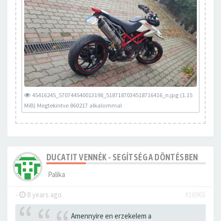
45416245_570744540013198_5187187034518716416_n.jpg (1.15
MiB) Megtekintve 860217 alkalommal
DUCATIT VENNÉK - SEGÍTSÉG A DÖNTÉSBEN
Palika
-
8 years ago
#16965
Amennyire en erzekelem a