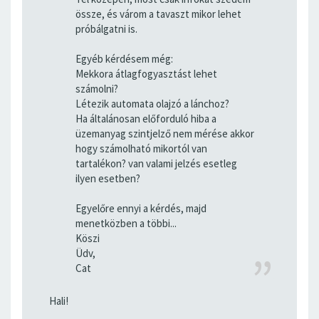
össze, és várom a tavaszt mikor lehet
próbálgatni is.
Egyéb kérdésem még:
Mekkora átlagfogyasztást lehet
számolni?
Létezik automata olajzó a lánchoz?
Ha általánosan előforduló hiba a
üzemanyag szintjelző nem mérése akkor
hogy számolható mikortól van
tartalékon? van valami jelzés esetleg
ilyen esetben?
Egyelőre ennyi a kérdés, majd
menetközben a többi...
Köszi
Üdv,
Cat
Hali!