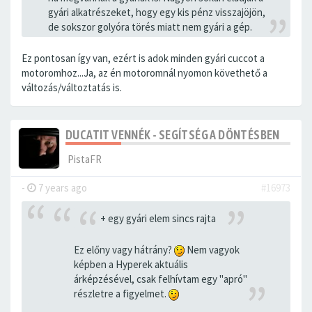
gyári alkatrészeket, hogy egy kis pénz visszajöjön,
de sokszor golyóra törés miatt nem gyári a gép.
Ez pontosan így van, ezért is adok minden gyári cuccot a
motoromhoz...Ja, az én motoromnál nyomon követhető a
változás/változtatás is.
DUCATIT VENNÉK - SEGÍTSÉG A DÖNTÉSBEN
PistaFR
-
7 years ago
#16973
+ egy gyári elem sincs rajta
Ez előny vagy hátrány?
Nem vagyok
képben a Hyperek aktuális
árképzésével, csak felhívtam egy "apró"
részletre a figyelmet.