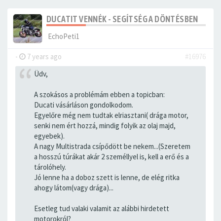
DUCATIT VENNÉK - SEGÍTSÉG A DÖNTÉSBEN
EchoPeti1
-
7 years ago
#16976
Üdv,
A szokásos a problémám ebben a topicban:
Ducati vásárláson gondolkodom.
Egyelőre még nem tudtak elriasztani( drága motor,
senki nem ért hozzá, mindig folyik az olaj majd,
egyebek).
A nagy Multistrada csípődött be nekem...(Szeretem
a hosszú túrákat akár 2 személlyel is, kell a erő és a
tárolóhely.
Jó lenne ha a doboz szett is lenne, de elég ritka
ahogy látom(vagy drága)...
Esetleg tud valaki valamit az alábbi hirdetett
motorokról?