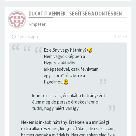
DUCATIT VENNÉK - SEGÍTSÉG A DÖNTÉSBEN
kmpeter
-
7 years ago
#16974
Ez előny vagy hátrány?
Nem vagyok képben a
Hyperek aktuális
árképzésével, csak felhívtam
egy "apró" részletre a
figyelmet.
lehet ez is az is, én inkább hátrányként
élem meg de persze érdekes lenne
tudni, hogy miért van így
Nekem is inkább hátrány. Értékelem a minőségi
extra alkatrészeket, kiegeszítőket, de csak akkor,
ha megvannak a gyáriak is. Nagyon sokan eladják a