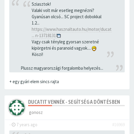
Sziasztok!
Valaki volt már esetleg megnézni?
Gyanúsan olcsó... SC project dobokkal
1.2...
https://www.hasznaltauto.hu/motor/ducat
... n-13718131
Vagy csak tényleg gyorsan szeretné
kipörgetni és paranoid vagyok....
Köszi!
Plussz magyarországi forgalomba helyezés...
+ egy gyári elem sincs rajta
DUCATIT VENNÉK - SEGÍTSÉG A DÖNTÉSBEN
gonosz
-
7 years ago
#16969