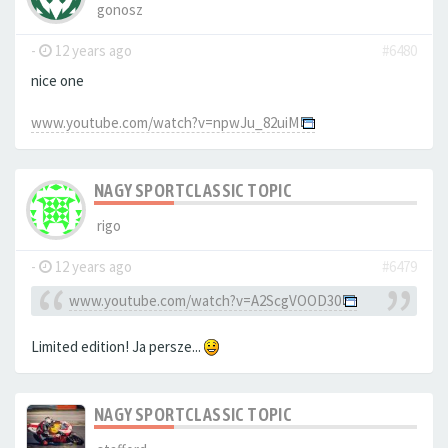
gonosz
-
12 years ago
#6480
nice one
www.youtube.com/watch?v=npwJu_82uiM
NAGY SPORTCLASSIC TOPIC
rigo
-
12 years ago
#6479
www.youtube.com/watch?v=A2ScgVOOD30
Limited edition! Ja persze...
NAGY SPORTCLASSIC TOPIC