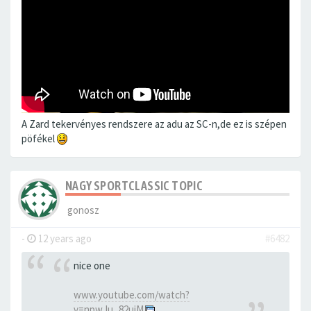
A Zard tekervényes rendszere az adu az SC-n,de ez is szépen
pöfékel
NAGY SPORTCLASSIC TOPIC
gonosz
-
12 years ago
#6482
nice one
www.youtube.com/watch?
v=npwJu_82uiM