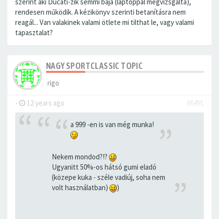
szerint aki Ducati-zik semmi baja (laptoppal megvizsgálta),
rendesen működik. A kézikönyv szerinti betanításra nem
reagál... Van valakinek valami ötlete mi tilthat le, vagy valami
tapasztalat?
NAGY SPORTCLASSIC TOPIC
rigo
-
12 years ago
#6491
a 999 -en is van még munka!
Nekem mondod?!?
Ugyanitt 50%-os hátsó gumi eladó
(közepe kuka - széle vadiúj, soha nem
volt használatban)
)