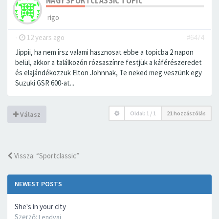
NAGY SPORTCLASSIC TOPIC
rigo
-
12 years ago
#6474
Jippii, ha nem írsz valami hasznosat ebbe a topicba 2 napon
belül, akkor a találkozón rózsaszínre festjük a káférészeredet
és elajándékozzuk Elton Johnnak, Te neked meg veszünk egy
Suzuki GSR 600-at...
Oldal:
1
/
1
21 hozzászólás
Válasz
Vissza: “Sportclassic”
NEWEST POSTS
She's in your city
Szerző:
Lendvai