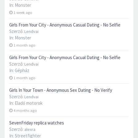
In:
Monster
1 week ago
Girls From Your City - Anonymous Casual Dating - No Selfie
Szerző:
Lendvai
In:
Monster
1 month ago
Girls From Your City - Anonymous Cacual Dating - No Selfie
Szerző:
Lendvai
In:
Gépház
1 month ago
Girls In Your Town - Anonymous Sex Dating - No Verify
Szerző:
Lendvai
In:
Eladó motorok
4 months ago
SevenFriday replica watches
Szerző:
alexra
In:
Streetfighter