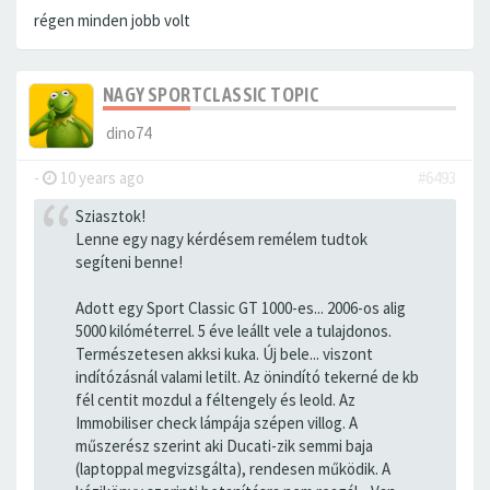
régen minden jobb volt
NAGY SPORTCLASSIC TOPIC
dino74
-
10 years ago
#6493
Sziasztok!
Lenne egy nagy kérdésem remélem tudtok
segíteni benne!
Adott egy Sport Classic GT 1000-es... 2006-os alig
5000 kilóméterrel. 5 éve leállt vele a tulajdonos.
Természetesen akksi kuka. Új bele... viszont
indítózásnál valami letilt. Az önindító tekerné de kb
fél centit mozdul a féltengely és leold. Az
Immobiliser check lámpája szépen villog. A
műszerész szerint aki Ducati-zik semmi baja
(laptoppal megvizsgálta), rendesen működik. A