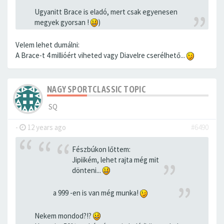
Ugyanitt Brace is eladó, mert csak egyenesen
megyek gyorsan !
)
Velem lehet dumálni:
A Brace-t 4 millióért viheted vagy Diavelre cserélhető...
NAGY SPORTCLASSIC TOPIC
SQ
-
12 years ago
#6490
Fészbúkon lőttem:
Jipiikém, lehet rajta még mit
dönteni...
a 999 -en is van még munka!
Nekem mondod?!?