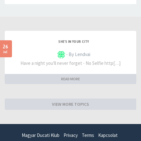
SHE'S IN YOUR CITY
26
Jul
- By Lendvai
Have a night you'll never forget - No Selfie http[…]
READ MORE
VIEW MORE TOPICS
Magyar Ducati Klub
Privacy
Terms
Kapcsolat