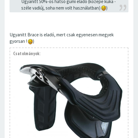
Ugyanitt 50%-os hátsó gumi eladó (közepe kuka -
széle vadiúj, soha nem volt használatban)
)
Ugyanitt Brace is eladó, mert csak egyenesen megyek
gyorsan !
)
Csatolmányok: