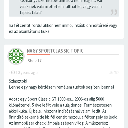
kézikönyv szerinti betanításra nem reagál... Van
valakinek valami ötlete mi tilthat le, vagy valami
tapasztalat?
ha fél centit fordul akkor nem immo, inkább önindítórelé vagy
ez az akumlátor is kuka
NAGY SPORTCLASSIC TOPIC
Shevi17
-
10 years ago
#6492
Sziasztok!
Lenne egy nagy kérdésem remélem tudtok segíteni benne!
Adott egy Sport Classic GT 1000-es... 2006-os alig 5000
kilóméterrel. 5 éve leállt vele a tulajdonos. Természetesen
akksi kuka. Új bele... viszont indítózásnál valami letilt. Az
önindító tekerné de kb fél centit mozdul a féltengely és leold.
Az Immobiliser check lámpája szépen villog. A műszerész