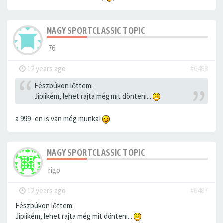
NAGY SPORTCLASSIC TOPIC
76
-
12 years ago
#6488
Fészbúkon lőttem:
Jipiikém, lehet rajta még mit dönteni...
a 999 -en is van még munka!
NAGY SPORTCLASSIC TOPIC
rigo
-
12 years ago
#6487
Fészbúkon lőttem:
Jipiikém, lehet rajta még mit dönteni...