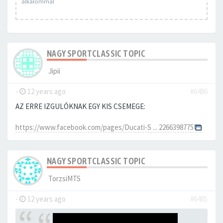
alkalommal
NAGY SPORTCLASSIC TOPIC
Jipii
-
12 years ago
#6486
AZ ERRE IZGULÓKNAK EGY KIS CSEMEGE:
https://www.facebook.com/pages/Ducati-S ... 2266398775
NAGY SPORTCLASSIC TOPIC
TorzsiMTS
-
12 years ago
#6485