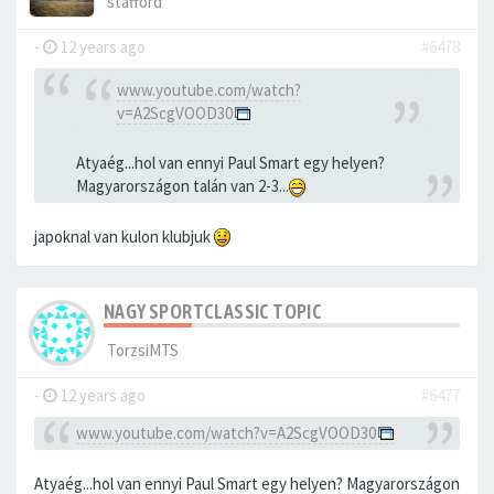
stafford
-
12 years ago
#6478
www.youtube.com/watch?
v=A2ScgVOOD30
Atyaég...hol van ennyi Paul Smart egy helyen?
Magyarországon talán van 2-3...
japoknal van kulon klubjuk
NAGY SPORTCLASSIC TOPIC
TorzsiMTS
-
12 years ago
#6477
www.youtube.com/watch?v=A2ScgVOOD30
Atyaég...hol van ennyi Paul Smart egy helyen? Magyarországon