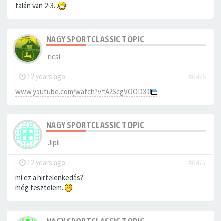
talán van 2-3...
NAGY SPORTCLASSIC TOPIC
ricsi
-
12 years ago
#6476
www.youtube.com/watch?v=A2ScgVOOD30
NAGY SPORTCLASSIC TOPIC
Jipii
-
12 years ago
#6475
mi ez a hirtelenkedés?
még tesztelem..