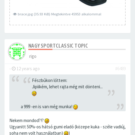
brace.jpg (35.93 KiB) Megtekintve 45953 alkalommal
NAGY SPORTCLASSIC TOPIC
rigo
-
12 years ago
#6489
Fészbúkon lőttem:
Jipiikém, lehet rajta még mit dönteni...
a 999 -en is van még munka!
Nekem mondod?!?
Ugyanitt 50%-os hátsó gumi eladó (közepe kuka - széle vadiúj,
soha nem volt használatban)
)