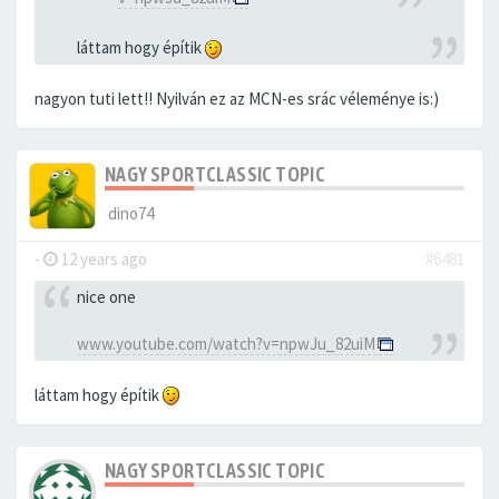
láttam hogy építik
nagyon tuti lett!! Nyilván ez az MCN-es srác véleménye is:)
NAGY SPORTCLASSIC TOPIC
dino74
-
12 years ago
#6481
nice one
www.youtube.com/watch?v=npwJu_82uiM
láttam hogy építik
NAGY SPORTCLASSIC TOPIC