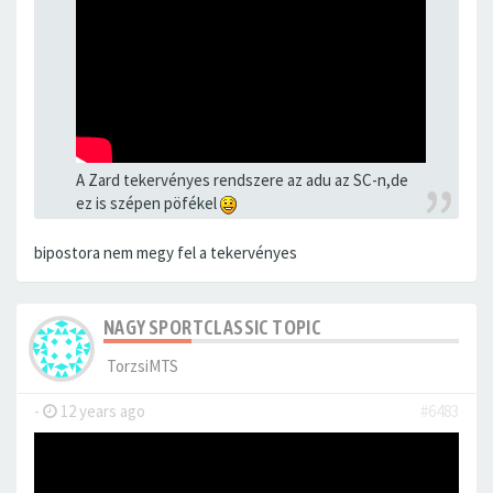
A Zard tekervényes rendszere az adu az SC-n,de
ez is szépen pöfékel
bipostora nem megy fel a tekervényes
NAGY SPORTCLASSIC TOPIC
TorzsiMTS
-
12 years ago
#6483