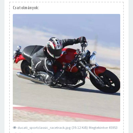
Csatolmányok:
ducati_sportclassic_racetrack.jpg (39.12 KiB) Megtekintve 45953