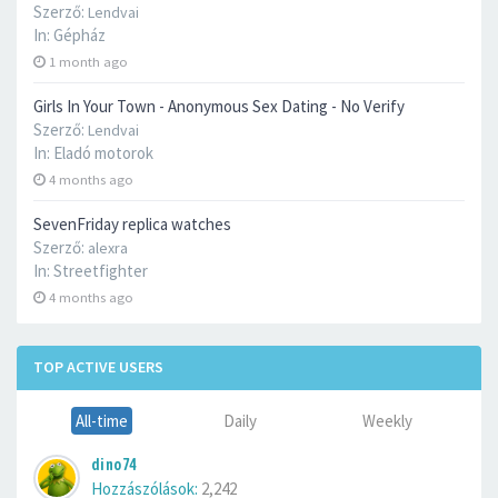
Szerző:
Lendvai
In:
Gépház
1 month ago
Girls In Your Town - Anonymous Sex Dating - No Verify
Szerző:
Lendvai
In:
Eladó motorok
4 months ago
SevenFriday replica watches
Szerző:
alexra
In:
Streetfighter
4 months ago
TOP ACTIVE USERS
All-time
Daily
Weekly
dino74
Hozzászólások:
2,242