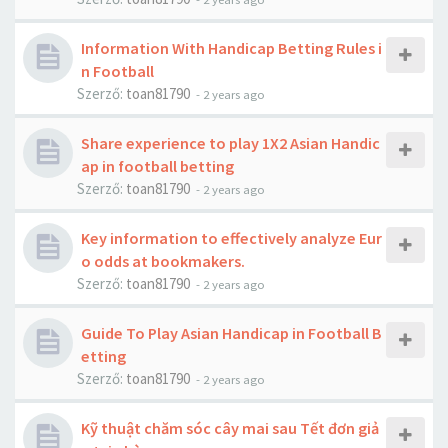
Information With Handicap Betting Rules i
n Football
Szerző:
toan81790
-
2 years ago
Share experience to play 1X2 Asian Handic
ap in football betting
Szerző:
toan81790
-
2 years ago
Key information to effectively analyze Eur
o odds at bookmakers.
Szerző:
toan81790
-
2 years ago
Guide To Play Asian Handicap in Football B
etting
Szerző:
toan81790
-
2 years ago
Kỹ thuật chăm sóc cây mai sau Tết đơn giả