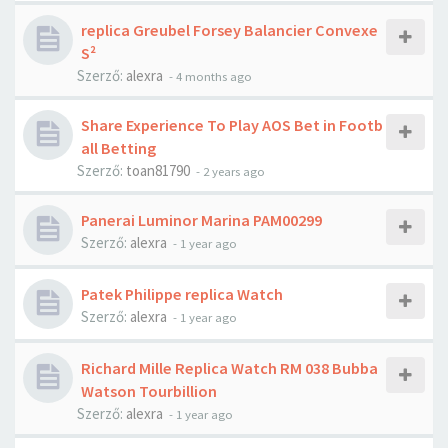
replica Greubel Forsey Balancier Convexe
S²
Szerző:
alexra
-
4 months ago
Share Experience To Play AOS Bet in Footb
all Betting
Szerző:
toan81790
-
2 years ago
Panerai Luminor Marina PAM00299
Szerző:
alexra
-
1 year ago
Patek Philippe replica Watch
Szerző:
alexra
-
1 year ago
Richard Mille Replica Watch RM 038 Bubba
Watson Tourbillion
Szerző:
alexra
-
1 year ago