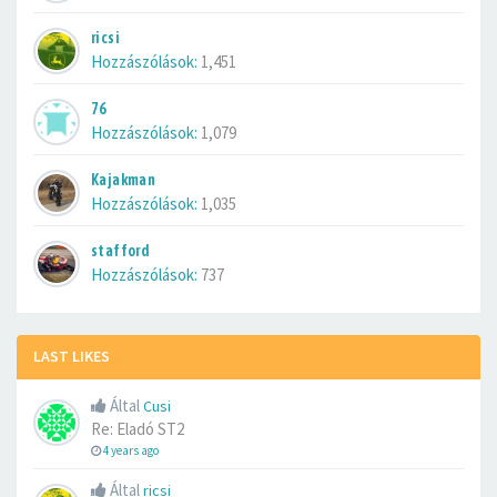
ricsi
Hozzászólások:
1,451
76
Hozzászólások:
1,079
Kajakman
Hozzászólások:
1,035
stafford
Hozzászólások:
737
LAST LIKES
Által
Cusi
Re: Eladó ST2
4 years ago
Által
ricsi