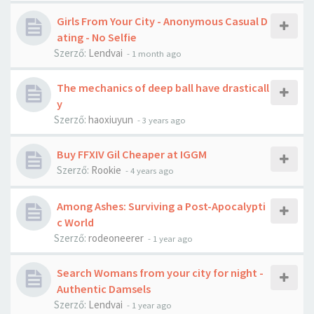
Girls From Your City - Anonymous Casual D
ating - No Selfie
Szerző:
Lendvai
-
1 month ago
The mechanics of deep ball have drasticall
y
Szerző:
haoxiuyun
-
3 years ago
Buy FFXIV Gil Cheaper at IGGM
Szerző:
Rookie
-
4 years ago
Among Ashes: Surviving a Post-Apocalypti
c World
Szerző:
rodeoneerer
-
1 year ago
Search Womans from your city for night -
Authentic Damsels
Szerző:
Lendvai
-
1 year ago