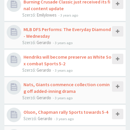
Burning Crusade Classic just received its fi
nal content update
Szerző:
Emilylowes
-
3 years ago
MLB DFS Performs: The Everyday Diamond
- Wednesday
Szerző:
Gerardo
-
3 years ago
Hendriks will become preserve as White So
x combat Sports 5-2
Szerző:
Gerardo
-
3 years ago
Nats, Giants commence collection comin
g off added-inning drama
Szerző:
Gerardo
-
3 years ago
Olson, Chapman rally Sports towards 5-4
Szerző:
Gerardo
-
3 years ago