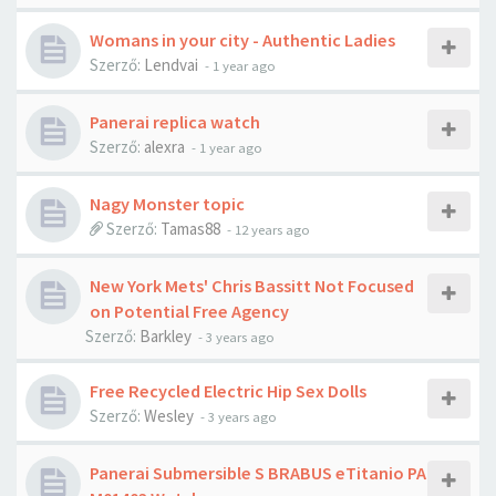
Womans in your city - Authentic Ladies
Szerző:
Lendvai
-
1 year ago
Panerai replica watch
Szerző:
alexra
-
1 year ago
Nagy Monster topic
Szerző:
Tamas88
-
12 years ago
New York Mets' Chris Bassitt Not Focused
on Potential Free Agency
Szerző:
Barkley
-
3 years ago
Free Recycled Electric Hip Sex Dolls
Szerző:
Wesley
-
3 years ago
Panerai Submersible S BRABUS eTitanio PA