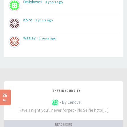
-
Emilylowes
3 years ago
-
KoPe
3 years ago
-
Wesley
3 years ago
SHE'S IN YOUR CITY
26
Jul
- By Lendvai
Have a night you'll never forget - No Selfie http[…]
READ MORE