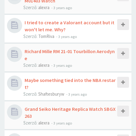
M01403 Watch
Szerző:
alexra
-
3 years ago
I tried to create a Valorant account but it
won't let me. Why?
Szerző:
TomRiva
-
3 years ago
Richard Mille RM 21-01 Tourbillon Aerodyn
e
Szerző:
alexra
-
3 years ago
Maybe something tied into the NBA restar
t?
Szerző:
Shaftesburyw
-
3 years ago
Grand Seiko Heritage Replica Watch SBGX
263
Szerző:
alexra
-
3 years ago