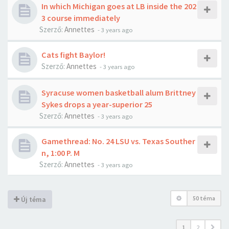
In which Michigan goes at LB inside the 202
3 course immediately
Szerző:
Annettes
-
3 years ago
Cats fight Baylor!
Szerző:
Annettes
-
3 years ago
Syracuse women basketball alum Brittney
Sykes drops a year-superior 25
Szerző:
Annettes
-
3 years ago
Gamethread: No. 24 LSU vs. Texas Souther
n, 1:00 P. M
Szerző:
Annettes
-
3 years ago
50 téma
Új téma
1
2