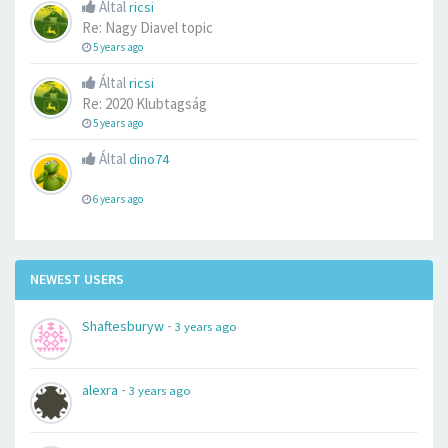
Által
ricsi
Re: Nagy Diavel topic
5 years ago
Által
ricsi
Re: 2020 Klubtagság
5 years ago
Által
dino74
6 years ago
NEWEST USERS
-
Shaftesburyw
3 years ago
-
alexra
3 years ago