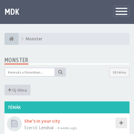
MDK
Változtat
navigáció
Monster
MONSTER
50 téma
Új téma
TÉMÁK
She's in your city
Szerző:
Lendvai
-
4 weeks ago