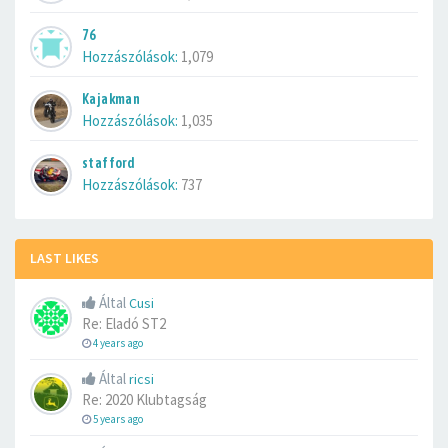
76
Hozzászólások:
1,079
Kajakman
Hozzászólások:
1,035
stafford
Hozzászólások:
737
LAST LIKES
Által
Cusi
Re: Eladó ST2
4 years ago
Által
ricsi
Re: 2020 Klubtagság
5 years ago