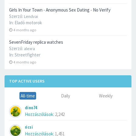
Girls In Your Town - Anonymous Sex Dating - No Verify
Szerző:
Lendvai
In:
Eladó motorok
4 months ago
SevenFriday replica watches
Szerző:
alexra
In:
Streetfighter
4 months ago
TOP ACTIVE USERS
All-time
Daily
Weekly
dino74
Hozzászólások:
2,242
ricsi
Hozzászólások:
1,451