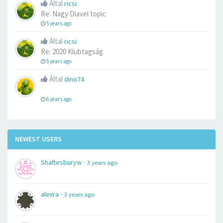
Által
ricsi
Re: Nagy Diavel topic
5 years ago
Által
ricsi
Re: 2020 Klubtagság
5 years ago
Által
dino74
6 years ago
NEWEST USERS
-
Shaftesburyw
3 years ago
-
alexra
3 years ago