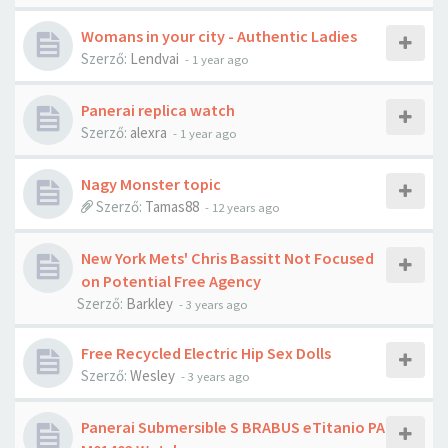
Womans in your city - Authentic Ladies
Szerző:
Lendvai
-
1 year ago
Panerai replica watch
Szerző:
alexra
-
1 year ago
Nagy Monster topic
Szerző:
Tamas88
-
12 years ago
New York Mets' Chris Bassitt Not Focused
on Potential Free Agency
Szerző:
Barkley
-
3 years ago
Free Recycled Electric Hip Sex Dolls
Szerző:
Wesley
-
3 years ago
Panerai Submersible S BRABUS eTitanio PA