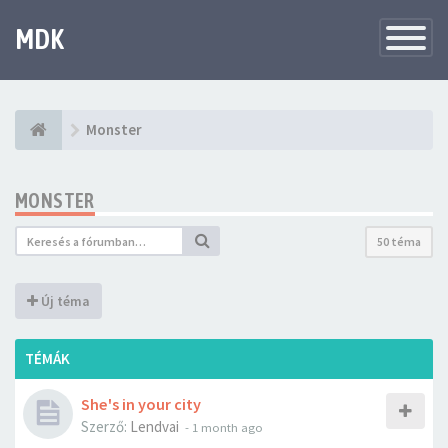
MDK
Változtat
navigáció
Monster
MONSTER
50 téma
Új téma
TÉMÁK
She's in your city
Szerző:
Lendvai
-
1 month ago