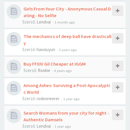
Girls From Your City - Anonymous Casual D
ating - No Selfie
Szerző:
Lendvai
-
1 month ago
The mechanics of deep ball have drasticall
y
Szerző:
haoxiuyun
-
3 years ago
Buy FFXIV Gil Cheaper at IGGM
Szerző:
Rookie
-
4 years ago
Among Ashes: Surviving a Post-Apocalypti
c World
Szerző:
rodeoneerer
-
1 year ago
Search Womans from your city for night -
Authentic Damsels
Szerző:
Lendvai
-
1 year ago