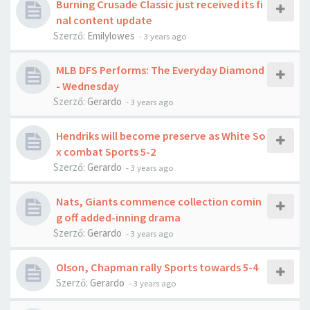
Burning Crusade Classic just received its fi
nal content update
Szerző:
Emilylowes
-
3 years ago
MLB DFS Performs: The Everyday Diamond
- Wednesday
Szerző:
Gerardo
-
3 years ago
Hendriks will become preserve as White So
x combat Sports 5-2
Szerző:
Gerardo
-
3 years ago
Nats, Giants commence collection comin
g off added-inning drama
Szerző:
Gerardo
-
3 years ago
Olson, Chapman rally Sports towards 5-4
Szerző:
Gerardo
-
3 years ago