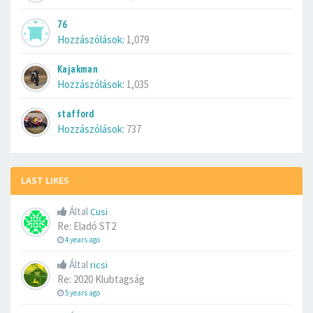
76
Hozzászólások:
1,079
Kajakman
Hozzászólások:
1,035
stafford
Hozzászólások:
737
LAST LIKES
Által
Cusi
Re: Eladó ST2
4 years ago
Által
ricsi
Re: 2020 Klubtagság
5 years ago