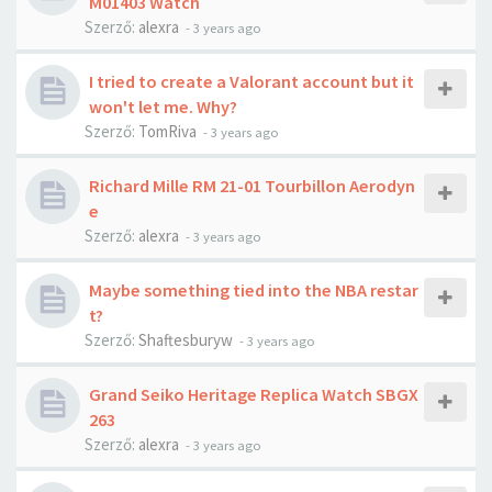
M01403 Watch
Szerző:
alexra
-
3 years ago
I tried to create a Valorant account but it
won't let me. Why?
Szerző:
TomRiva
-
3 years ago
Richard Mille RM 21-01 Tourbillon Aerodyn
e
Szerző:
alexra
-
3 years ago
Maybe something tied into the NBA restar
t?
Szerző:
Shaftesburyw
-
3 years ago
Grand Seiko Heritage Replica Watch SBGX
263
Szerző:
alexra
-
3 years ago