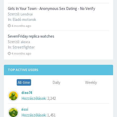
Girls In Your Town - Anonymous Sex Dating - No Verify
Szerző:
Lendvai
In:
Eladó motorok
4 months ago
SevenFriday replica watches
Szerző:
alexra
In:
Streetfighter
4 months ago
TOP ACTIVE USERS
All-time
Daily
Weekly
dino74
Hozzászólások:
2,242
ricsi
Hozzászólások:
1,451