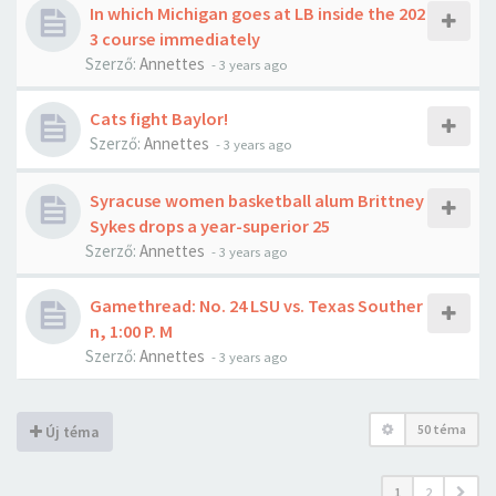
In which Michigan goes at LB inside the 202
3 course immediately
Szerző:
Annettes
-
3 years ago
Cats fight Baylor!
Szerző:
Annettes
-
3 years ago
Syracuse women basketball alum Brittney
Sykes drops a year-superior 25
Szerző:
Annettes
-
3 years ago
Gamethread: No. 24 LSU vs. Texas Souther
n, 1:00 P. M
Szerző:
Annettes
-
3 years ago
50 téma
Új téma
1
2