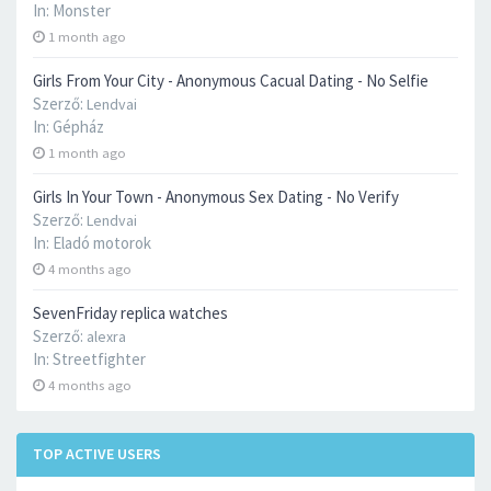
In:
Monster
1 month ago
Girls From Your City - Anonymous Cacual Dating - No Selfie
Szerző:
Lendvai
In:
Gépház
1 month ago
Girls In Your Town - Anonymous Sex Dating - No Verify
Szerző:
Lendvai
In:
Eladó motorok
4 months ago
SevenFriday replica watches
Szerző:
alexra
In:
Streetfighter
4 months ago
TOP ACTIVE USERS