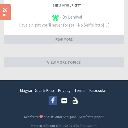
SHE'S IN YOUR CITY
26
Jul
- By Lendvai
Have a night you'll never forget - No Selfie http[…]
READ MORE
VIEW MORE TOPICS
Magyar Ducati Klub
Privacy
Terms
Kapcsolat
Készítette
and
Által
SiteSplat
- Készítette
phpBB
- Minden időpont
UTC+02:00
időzóna szerinti -