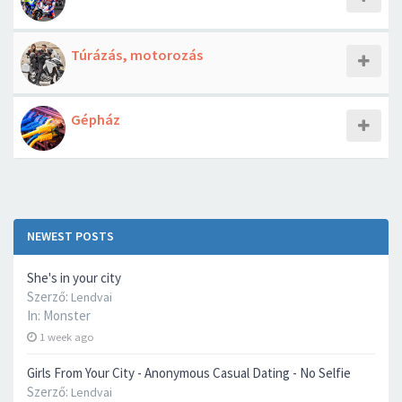
Túrázás, motorozás
Gépház
NEWEST POSTS
She's in your city
Szerző:
Lendvai
In:
Monster
1 week ago
Girls From Your City - Anonymous Casual Dating - No Selfie
Szerző:
Lendvai