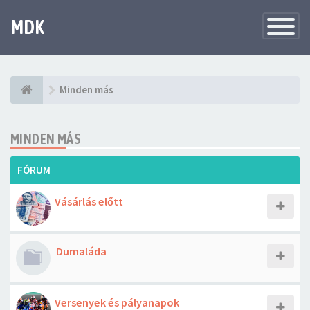
MDK
Változtat
navigáció
Minden más
MINDEN MÁS
FÓRUM
Vásárlás előtt
Dumaláda
Versenyek és pályanapok