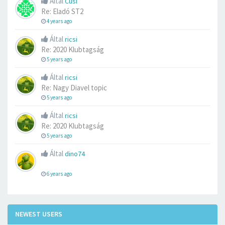
Által
Cusi
Re: Eladó ST2
4 years ago
Által
ricsi
Re: 2020 Klubtagság
5 years ago
Által
ricsi
Re: Nagy Diavel topic
5 years ago
Által
ricsi
Re: 2020 Klubtagság
5 years ago
Által
dino74
6 years ago
NEWEST USERS