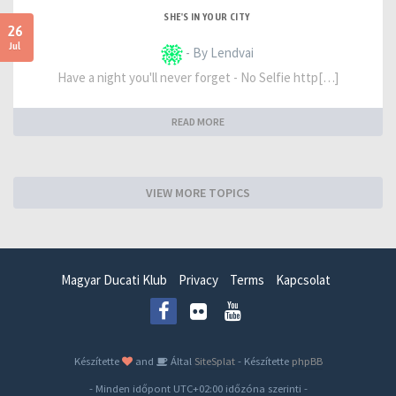
SHE'S IN YOUR CITY
26
Jul
- By Lendvai
Have a night you'll never forget - No Selfie http[…]
READ MORE
VIEW MORE TOPICS
Magyar Ducati Klub
Privacy
Terms
Kapcsolat
Készítette
and
Által
SiteSplat
- Készítette
phpBB
- Minden időpont
UTC+02:00
időzóna szerinti -