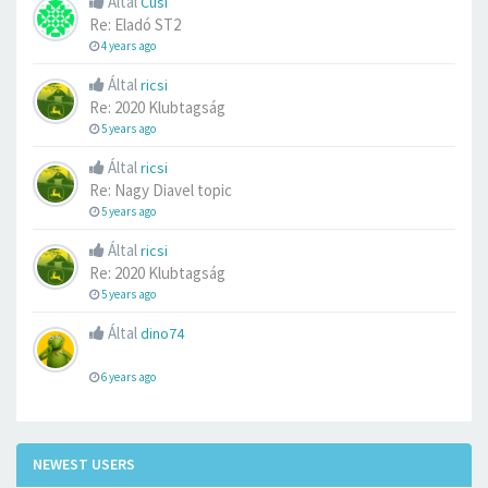
Által
Cusi
Re: Eladó ST2
4 years ago
Által
ricsi
Re: 2020 Klubtagság
5 years ago
Által
ricsi
Re: Nagy Diavel topic
5 years ago
Által
ricsi
Re: 2020 Klubtagság
5 years ago
Által
dino74
6 years ago
NEWEST USERS