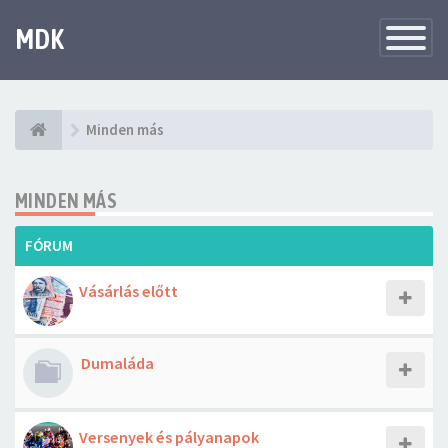
MDK
Változtat
navigáció
Minden más
MINDEN MÁS
FÓRUM
Vásárlás előtt
Dumaláda
Versenyek és pályanapok