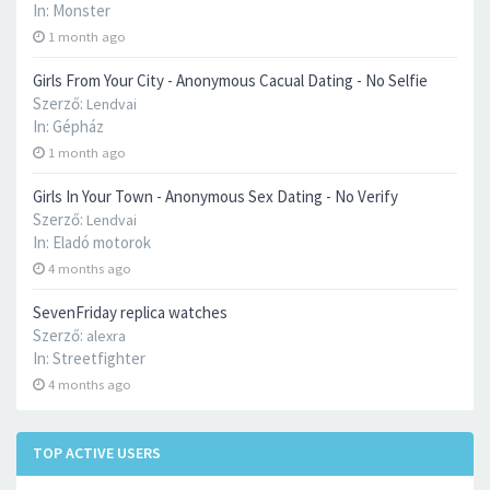
In:
Monster
1 month ago
Girls From Your City - Anonymous Cacual Dating - No Selfie
Szerző:
Lendvai
In:
Gépház
1 month ago
Girls In Your Town - Anonymous Sex Dating - No Verify
Szerző:
Lendvai
In:
Eladó motorok
4 months ago
SevenFriday replica watches
Szerző:
alexra
In:
Streetfighter
4 months ago
TOP ACTIVE USERS