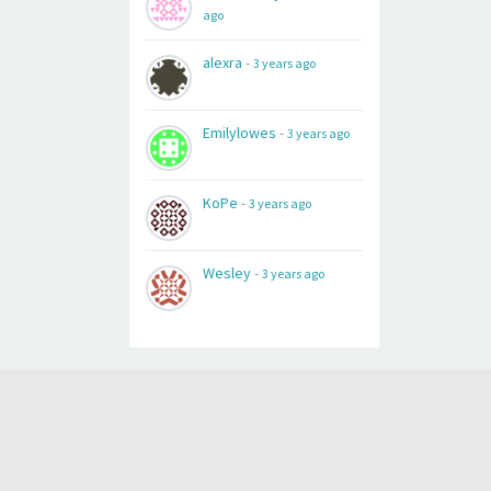
ago
alexra
-
3 years ago
Emilylowes
-
3 years ago
KoPe
-
3 years ago
Wesley
-
3 years ago