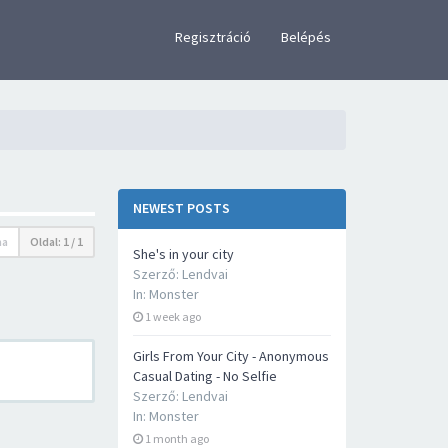
×
Regisztráció
Belépés
NEWEST POSTS
ma
Oldal:
1
/
1
She's in your city
Szerző:
Lendvai
In:
Monster
1 week ago
Girls From Your City - Anonymous
Casual Dating - No Selfie
Szerző:
Lendvai
In:
Monster
1 month ago