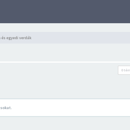
 és egyedi verdák
0 té
ásokat.