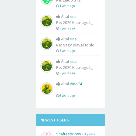
Re: Eladó ST2
4 years ago
Által
ricsi
Re: 2020 Klubtagság
5 years ago
Által
ricsi
Re: Nagy Diavel topic
5 years ago
Által
ricsi
Re: 2020 Klubtagság
5 years ago
Által
dino74
6 years ago
NEWEST USERS
Shaftesburyw
-
3 years