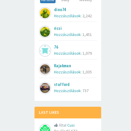
dino74
Hozzászólások:
2,242
ricsi
Hozzászólások:
1,451
76
Hozzászólások:
1,079
Kajakman
Hozzászólások:
1,035
stafford
Hozzászólások:
737
LAST LIKES
Által
Cusi