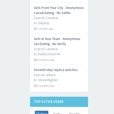
Girls From Your City - Anonymous
Cacual Dating - No Selfie
Szerző:
Lendvai
In:
Gépház
1 month ago
Girls In Your Town - Anonymous
Sex Dating - No Verify
Szerző:
Lendvai
In:
Eladó motorok
4 months ago
SevenFriday replica watches
Szerző:
alexra
In:
Streetfighter
4 months ago
TOP ACTIVE USERS
All-time
Daily
Weekly