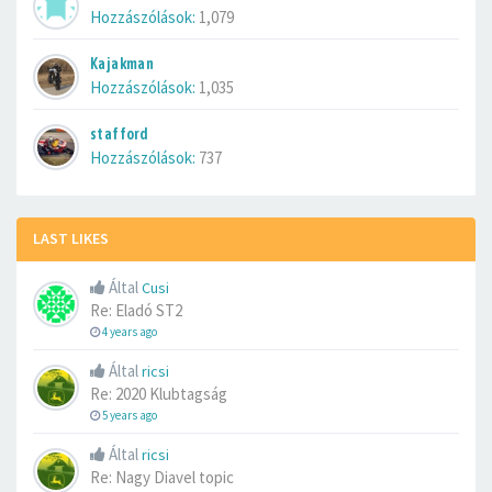
Hozzászólások:
1,079
Kajakman
Hozzászólások:
1,035
stafford
Hozzászólások:
737
LAST LIKES
Által
Cusi
Re: Eladó ST2
4 years ago
Által
ricsi
Re: 2020 Klubtagság
5 years ago
Által
ricsi
Re: Nagy Diavel topic