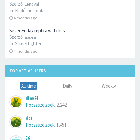
Szerző:
Lendvai
In:
Eladó motorok
4 months ago
SevenFriday replica watches
Szerző:
alexra
In:
Streetfighter
4 months ago
TOP ACTIVE USERS
All-time
Daily
Weekly
dino74
Hozzászólások:
2,242
ricsi
Hozzászólások:
1,451
76