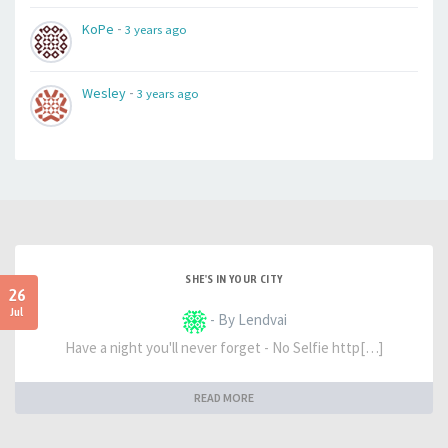
-
KoPe
3 years ago
-
Wesley
3 years ago
SHE'S IN YOUR CITY
26
Jul
- By Lendvai
Have a night you'll never forget - No Selfie http[…]
READ MORE