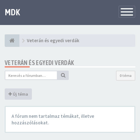
MDK
Változtat
navigáció
Veterán és egyedi verdák
VETERÁN ÉS EGYEDI VERDÁK
0 téma
Új téma
A fórum nem tartalmaz témákat, illetve
hozzászólásokat.