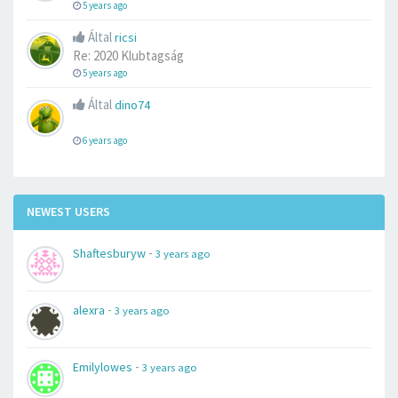
5 years ago
Által
ricsi
Re: 2020 Klubtagság
5 years ago
Által
dino74
6 years ago
NEWEST USERS
-
Shaftesburyw
3 years ago
-
alexra
3 years ago
-
Emilylowes
3 years ago