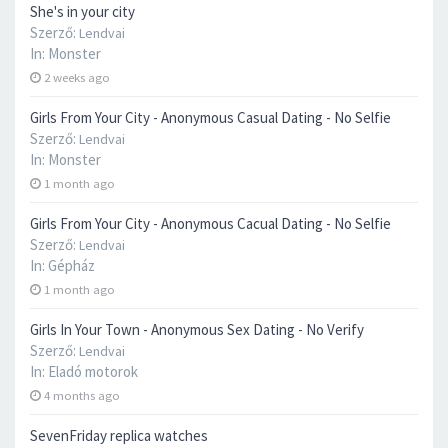
She's in your city
Szerző:
Lendvai
In:
Monster
2 weeks ago
Girls From Your City - Anonymous Casual Dating - No Selfie
Szerző:
Lendvai
In:
Monster
1 month ago
Girls From Your City - Anonymous Cacual Dating - No Selfie
Szerző:
Lendvai
In:
Gépház
1 month ago
Girls In Your Town - Anonymous Sex Dating - No Verify
Szerző:
Lendvai
In:
Eladó motorok
4 months ago
SevenFriday replica watches