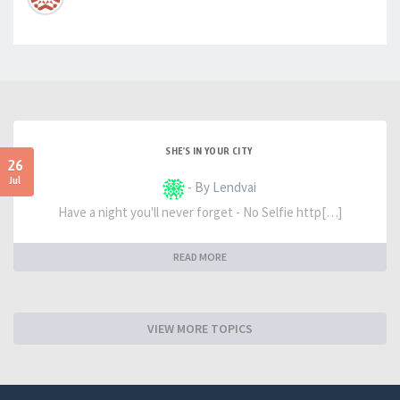
SHE'S IN YOUR CITY
26
Jul
- By Lendvai
Have a night you'll never forget - No Selfie http[…]
READ MORE
VIEW MORE TOPICS