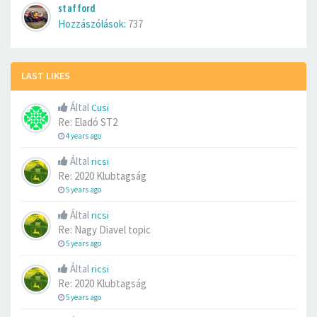
stafford
Hozzászólások:
737
LAST LIKES
Által
Cusi
Re: Eladó ST2
4 years ago
Által
ricsi
Re: 2020 Klubtagság
5 years ago
Által
ricsi
Re: Nagy Diavel topic
5 years ago
Által
ricsi
Re: 2020 Klubtagság
5 years ago