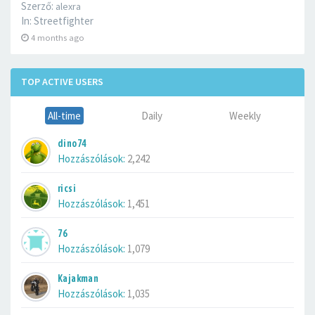
Szerző:
alexra
In:
Streetfighter
4 months ago
TOP ACTIVE USERS
All-time
Daily
Weekly
dino74
Hozzászólások:
2,242
ricsi
Hozzászólások:
1,451
76
Hozzászólások:
1,079
Kajakman
Hozzászólások:
1,035