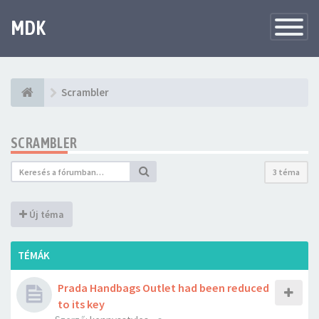
MDK
Változtat
navigáció
Scrambler
SCRAMBLER
3 téma
Új téma
TÉMÁK
Prada Handbags Outlet had been reduced
to its key