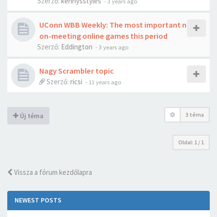
Szerző:
kennysstyles
-
3 years ago
UConn WBB Weekly: The most important n
on-meeting online games this period
Szerző:
Eddington
-
3 years ago
Nagy Scrambler topic
Szerző:
ricsi
-
11 years ago
3 téma
Új téma
Oldal:
1
/
1
Vissza a fórum kezdőlapra
NEWEST POSTS