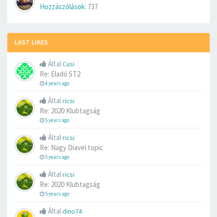
Hozzászólások:
737
LAST LIKES
Által
Cusi
Re: Eladó ST2
4 years ago
Által
ricsi
Re: 2020 Klubtagság
5 years ago
Által
ricsi
Re: Nagy Diavel topic
5 years ago
Által
ricsi
Re: 2020 Klubtagság
5 years ago
Által
dino74