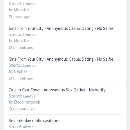
Szerző:
Lendvai
In:
Monster
1 week ago
Girls From Your City - Anonymous Casual Dating - No Selfie
Szerző:
Lendvai
In:
Monster
1 month ago
Girls From Your City - Anonymous Cacual Dating - No Selfie
Szerző:
Lendvai
In:
Gépház
1 month ago
Girls In Your Town - Anonymous Sex Dating - No Verify
Szerző:
Lendvai
In:
Eladó motorok
4 months ago
SevenFriday replica watches
Szerző:
alexra