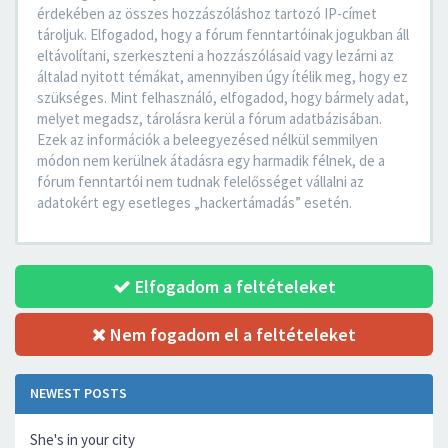
érdekében az összes hozzászóláshoz tartozó IP-címet
tároljuk. Elfogadod, hogy a fórum fenntartóinak jogukban áll
eltávolítani, szerkeszteni a hozzászólásaid vagy lezárni az
általad nyitott témákat, amennyiben úgy ítélik meg, hogy ez
szükséges. Mint felhasználó, elfogadod, hogy bármely adat,
melyet megadsz, tárolásra kerül a fórum adatbázisában.
Ezek az információk a beleegyezésed nélkül semmilyen
módon nem kerülnek átadásra egy harmadik félnek, de a
fórum fenntartói nem tudnak felelősséget vállalni az
adatokért egy esetleges „hackertámadás” esetén.
Elfogadom a feltételeket
Nem fogadom el a feltételeket
NEWEST POSTS
She's in your city