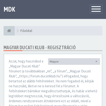
MDK
Változtat
navigáció
Főoldal
MAGYAR DUCATI KLUB - REGISZTRÁCIÓ
Azzal, hogy használod a
Magyar
Nyelv:
„Magyar Ducati Klub”
fórumot (a továbbiakban „mi”, „a fórum”, „Magyar Ducati
Klub”, „https://forum.ducatiklub.hu”) elfogadod, hogy
betartod az alábbi feltételeket. Ha nem fogadod el, kérjük
ne használd, illetve ne is keresd fel a fórumot. A
feltételeket bármikor megváltoztathatjuk, és habár a lehető
legtöbbet megtesszük, hogy értesítsünk a változásról,
érdemes rendszeresen áttekinteni ezt az oldalt, mivel a
fórum használati feltételeinek megváltoztatása utáni