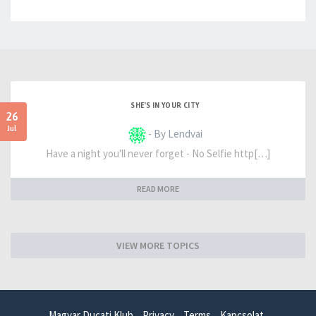
SHE'S IN YOUR CITY
26
Jul
- By Lendvai
Have a night you'll never forget - No Selfie http[…]
READ MORE
VIEW MORE TOPICS
Magyar Ducati Klub
Privacy
Terms
Kapcsolat