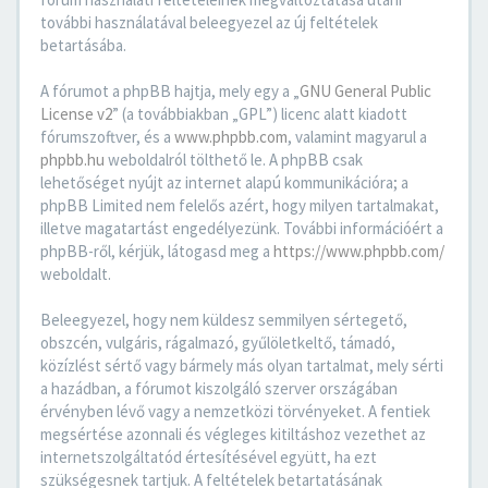
további használatával beleegyezel az új feltételek
betartásába.
A fórumot a phpBB hajtja, mely egy a „
GNU General Public
License v2
” (a továbbiakban „GPL”) licenc alatt kiadott
fórumszoftver, és a
www.phpbb.com
, valamint magyarul a
phpbb.hu
weboldalról tölthető le. A phpBB csak
lehetőséget nyújt az internet alapú kommunikációra; a
phpBB Limited nem felelős azért, hogy milyen tartalmakat,
illetve magatartást engedélyezünk. További információért a
phpBB-ről, kérjük, látogasd meg a
https://www.phpbb.com/
weboldalt.
Beleegyezel, hogy nem küldesz semmilyen sértegető,
obszcén, vulgáris, rágalmazó, gyűlöletkeltő, támadó,
közízlést sértő vagy bármely más olyan tartalmat, mely sérti
a hazádban, a fórumot kiszolgáló szerver országában
érvényben lévő vagy a nemzetközi törvényeket. A fentiek
megsértése azonnali és végleges kitiltáshoz vezethet az
internetszolgáltatód értesítésével együtt, ha ezt
szükségesnek tartjuk. A feltételek betartatásának