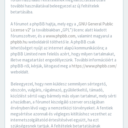
további használatával beleegyezel az új feltételek
betartásába.
A fórumot a phpBB hajtja, mely egy a „
GNU General Public
License v2
” (a továbbiakban „GPL”) licenc alatt kiadott
fórumszoftver, és a
www.phpbb.com
, valamint magyarul a
phpbb.hu
weboldalról tölthető le. A phpBB csak
lehetőséget nyújt az internet alapú kommunikációra; a
phpBB Limited nem felelős azért, hogy milyen tartalmakat,
illetve magatartást engedélyezünk. További információért a
phpBB-ről, kérjük, látogasd meg a
https://www.phpbb.com/
weboldalt.
Beleegyezel, hogy nem küldesz semmilyen sértegető,
obszcén, vulgáris, rágalmazó, gyűlöletkeltő, támadó,
közízlést sértő vagy bármely más olyan tartalmat, mely sérti
a hazádban, a fórumot kiszolgáló szerver országában
érvényben lévő vagy a nemzetközi törvényeket. A fentiek
megsértése azonnali és végleges kitiltáshoz vezethet az
internetszolgáltatód értesítésével együtt, ha ezt
szükségesnek tartjuk. A feltételek betartatásának