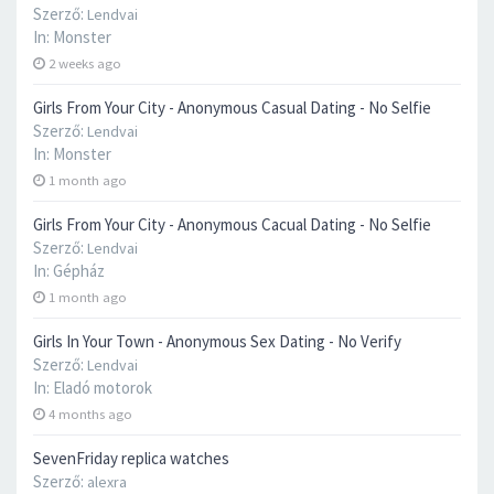
Szerző:
Lendvai
In:
Monster
2 weeks ago
Girls From Your City - Anonymous Casual Dating - No Selfie
Szerző:
Lendvai
In:
Monster
1 month ago
Girls From Your City - Anonymous Cacual Dating - No Selfie
Szerző:
Lendvai
In:
Gépház
1 month ago
Girls In Your Town - Anonymous Sex Dating - No Verify
Szerző:
Lendvai
In:
Eladó motorok
4 months ago
SevenFriday replica watches
Szerző:
alexra