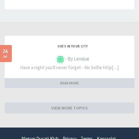
SHE'S IN YOUR CITY
26
Jul
- By Lendvai
Have a night you'll never forget - No Selfie http[…]
READ MORE
VIEW MORE TOPICS
Magyar Ducati Klub
Privacy
Terms
Kapcsolat