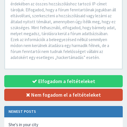
érdekében az összes hozzászóláshoz tartozó IP-címet
tároljuk. Elfogadod, hogy a fórum fenntartóinak jogukban áll
eltávolítani, szerkeszteni a hozzászólásaid vagy lezárni az
általad nyitott témákat, amennyiben úgy ítélik meg, hogy ez
szükséges. Mint felhasználó, elfogadod, hogy bármely adat,
melyet megadsz, tárolásra kerül a fórum adatbázisában.
Ezek az információk a beleegyezésed nélkül semmilyen
módon nem kerülnek átadásra egy harmadik félnek, de a
fórum fenntartói nem tudnak felelősséget vállalni az
adatokért egy esetleges „hackertámadás” esetén.
Elfogadom a feltételeket
Nem fogadom el a feltételeket
NEWEST POSTS
She's in your city