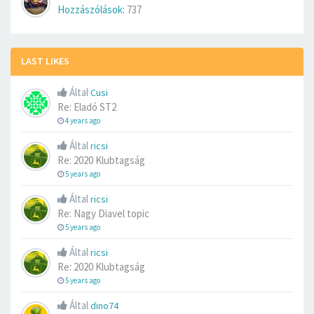
Hozzászólások:
737
LAST LIKES
Által
Cusi
Re: Eladó ST2
4 years ago
Által
ricsi
Re: 2020 Klubtagság
5 years ago
Által
ricsi
Re: Nagy Diavel topic
5 years ago
Által
ricsi
Re: 2020 Klubtagság
5 years ago
Által
dino74