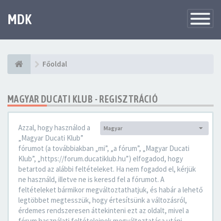
MDK
Változtat
navigáció
Főoldal
MAGYAR DUCATI KLUB - REGISZTRÁCIÓ
Azzal, hogy használod a
Magyar
Nyelv:
„Magyar Ducati Klub”
fórumot (a továbbiakban „mi”, „a fórum”, „Magyar Ducati
Klub”, „https://forum.ducatiklub.hu”) elfogadod, hogy
betartod az alábbi feltételeket. Ha nem fogadod el, kérjük
ne használd, illetve ne is keresd fel a fórumot. A
feltételeket bármikor megváltoztathatjuk, és habár a lehető
legtöbbet megtesszük, hogy értesítsünk a változásról,
érdemes rendszeresen áttekinteni ezt az oldalt, mivel a
fórum használati feltételeinek megváltoztatása utáni