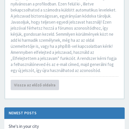
nyilvánosan a profilodban. Ezen felül ki-, illetve
bekapcsolhatod a számodra küldött automatikus leveleket.
A jelszavad biztonságosan, egyirányúan kódolva tároljuk.
Javasoljuk, hogy teljesen egyedi jelszavat használj! Ezen
jelszóval férhetsz hozzá a fórumos azonosítódhoz, így
kérjük, gondosan kezeld. Semmilyen körülmények közt ne
add ki harmadik személynek, még ha az az oldal
üzemeltetője is, vagy ha a phpBB-vel kapcsolatban kérik!
Amennyiben elfelejted a jelszavad, használd az
„Elfelejtettem a jelszavam” funkciót. A rendszer kérni fogja
a felhasználóneved és az e-mail címed, majd generálni fog
egy új jelszót, így újra használhatod az azonosítód.
Vissza az előző oldalra
NEWEST POSTS
She's in your city