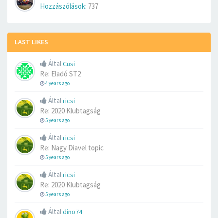
Hozzászólások:
737
LAST LIKES
Által
Cusi
Re: Eladó ST2
4 years ago
Által
ricsi
Re: 2020 Klubtagság
5 years ago
Által
ricsi
Re: Nagy Diavel topic
5 years ago
Által
ricsi
Re: 2020 Klubtagság
5 years ago
Által
dino74