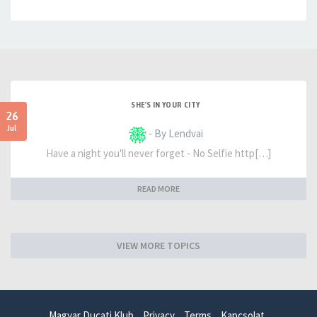
SHE'S IN YOUR CITY
26
Jul
- By Lendvai
Have a night you'll never forget - No Selfie http[…]
READ MORE
VIEW MORE TOPICS
Magyar Ducati Klub
Privacy
Terms
Kapcsolat