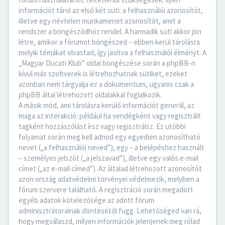
információt tárol az első két süti: a felhasználói azonosítót,
illetve egy névtelen munkamenet azonosítót, amit a
rendszer a böngésződhöz rendel. A harmadik süti akkor jön
létre, amikor a fórumot böngészed – ebben kerül tárolásra
melyik témákat olvastad, így javítva a felhasználói élményt. A
„Magyar Ducati Klub” oldal böngészése során a phpBB-n
kívül más szoftverek is létrehozhatnak sütiket, ezeket
azonban nem tárgyalja ez a dokumentum, ugyanis csak a
phpBB által létrehozott oldalakkal foglalkozik.
A másik mód, ami tárolásra kerülő információt generál, az
maga az interakció: például ha vendégként vagy regisztrált
tagként hozzászólást írsz vagy regisztrálsz. Ez utóbbi
folyamat során meg kell adnod egy egyedien azonosítható
nevet („a felhasználói neved”), egy – a belépéshez használt
– személyes jelszót („a jelszavad”), illetve egy valós e-mail
címet („az e-mail címed”). Az általad létrehozott azonosítót
azon ország adatvédelmi törvényei védelmezik, melyben a
fórum szervere található. A regisztráció során megadott
egyéb adatok kötelezősége az adott fórum
adminisztrátorainak döntésétől függ. Lehetőséged van rá,
hogy megválaszd, milyen információk jelenjenek meg rólad