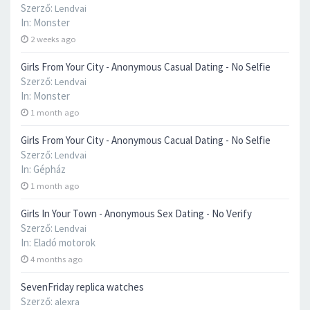
Szerző:
Lendvai
In:
Monster
2 weeks ago
Girls From Your City - Anonymous Casual Dating - No Selfie
Szerző:
Lendvai
In:
Monster
1 month ago
Girls From Your City - Anonymous Cacual Dating - No Selfie
Szerző:
Lendvai
In:
Gépház
1 month ago
Girls In Your Town - Anonymous Sex Dating - No Verify
Szerző:
Lendvai
In:
Eladó motorok
4 months ago
SevenFriday replica watches
Szerző:
alexra