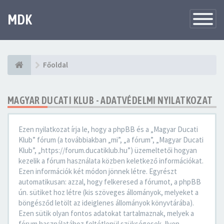
MDK
Változtat
navigáció
Főoldal
MAGYAR DUCATI KLUB - ADATVÉDELMI NYILATKOZAT
Ezen nyilatkozat írja le, hogy a phpBB és a „Magyar Ducati
Klub” fórum (a továbbiakban „mi”, „a fórum”, „Magyar Ducati
Klub”, „https://forum.ducatiklub.hu”) üzemeltetői hogyan
kezelik a fórum használata közben keletkező információkat.
Ezen információk két módon jönnek létre. Egyrészt
automatikusan: azzal, hogy felkeresed a fórumot, a phpBB
ún. sütiket hoz létre (kis szöveges állományok, melyeket a
böngésződ letölt az ideiglenes állományok könyvtárába).
Ezen sütik olyan fontos adatokat tartalmaznak, melyek a
fórum használatához feltétlenül szükségesek. Ilyen