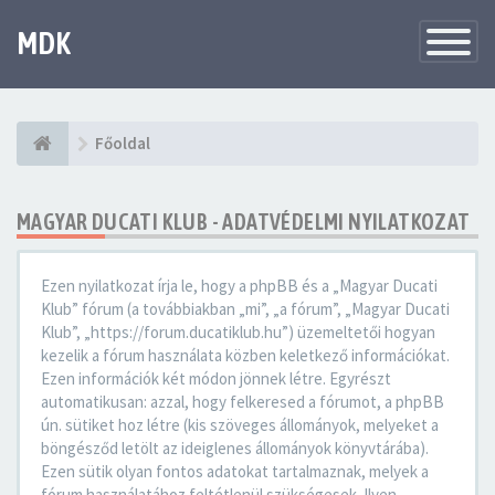
MDK
Változtat
navigáció
Főoldal
MAGYAR DUCATI KLUB - ADATVÉDELMI NYILATKOZAT
Ezen nyilatkozat írja le, hogy a phpBB és a „Magyar Ducati
Klub” fórum (a továbbiakban „mi”, „a fórum”, „Magyar Ducati
Klub”, „https://forum.ducatiklub.hu”) üzemeltetői hogyan
kezelik a fórum használata közben keletkező információkat.
Ezen információk két módon jönnek létre. Egyrészt
automatikusan: azzal, hogy felkeresed a fórumot, a phpBB
ún. sütiket hoz létre (kis szöveges állományok, melyeket a
böngésződ letölt az ideiglenes állományok könyvtárába).
Ezen sütik olyan fontos adatokat tartalmaznak, melyek a
fórum használatához feltétlenül szükségesek. Ilyen