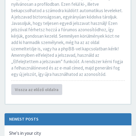
nyilvánosan a profilodban. Ezen felül ki-, illetve
bekapcsolhatod a számodra küldött automatikus leveleket.
A jelszavad biztonságosan, egyirányúan kódolva tároljuk.
Javasoljuk, hogy teljesen egyedi jelszavat használj! Ezen
jelszóval férhetsz hozzá a fórumos azonosítódhoz, így
kérjük, gondosan kezeld. Semmilyen körülmények közt ne
add ki harmadik személynek, még ha az az oldal
üzemeltetője is, vagy ha a phpBB-vel kapcsolatban kérik!
Amennyiben elfelejted a jelszavad, használd az
„Elfelejtettem a jelszavam” funkciót. A rendszer kérni fogja
a felhasználóneved és az e-mail címed, majd generálni fog
egy új jelszót, így újra használhatod az azonosítód.
Vissza az előző oldalra
NEWEST POSTS
She's in your city