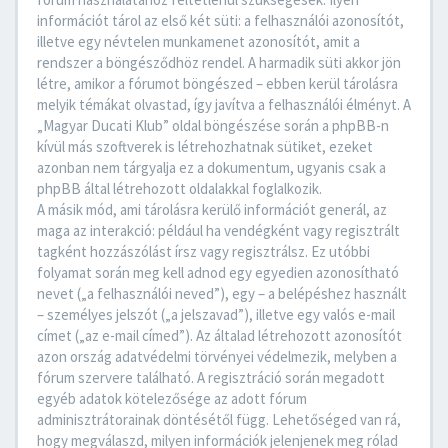
információt tárol az első két süti: a felhasználói azonosítót,
illetve egy névtelen munkamenet azonosítót, amit a
rendszer a böngésződhöz rendel. A harmadik süti akkor jön
létre, amikor a fórumot böngészed – ebben kerül tárolásra
melyik témákat olvastad, így javítva a felhasználói élményt. A
„Magyar Ducati Klub” oldal böngészése során a phpBB-n
kívül más szoftverek is létrehozhatnak sütiket, ezeket
azonban nem tárgyalja ez a dokumentum, ugyanis csak a
phpBB által létrehozott oldalakkal foglalkozik.
A másik mód, ami tárolásra kerülő információt generál, az
maga az interakció: például ha vendégként vagy regisztrált
tagként hozzászólást írsz vagy regisztrálsz. Ez utóbbi
folyamat során meg kell adnod egy egyedien azonosítható
nevet („a felhasználói neved”), egy – a belépéshez használt
– személyes jelszót („a jelszavad”), illetve egy valós e-mail
címet („az e-mail címed”). Az általad létrehozott azonosítót
azon ország adatvédelmi törvényei védelmezik, melyben a
fórum szervere található. A regisztráció során megadott
egyéb adatok kötelezősége az adott fórum
adminisztrátorainak döntésétől függ. Lehetőséged van rá,
hogy megválaszd, milyen információk jelenjenek meg rólad