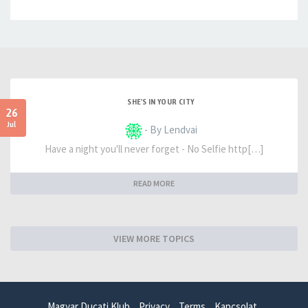
SHE'S IN YOUR CITY
26
Jul
- By Lendvai
Have a night you'll never forget - No Selfie http[…]
READ MORE
VIEW MORE TOPICS
Magyar Ducati Klub
Privacy
Terms
Kapcsolat