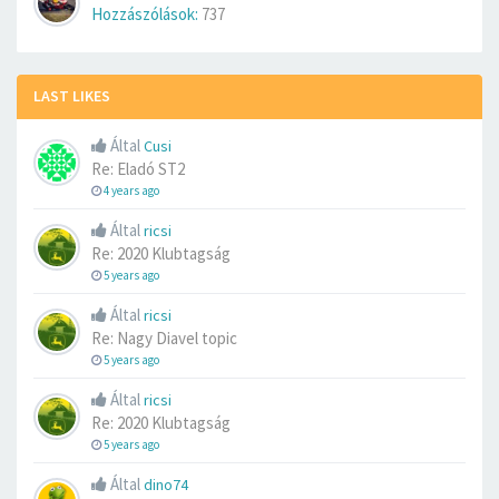
Hozzászólások:
737
LAST LIKES
Által
Cusi
Re: Eladó ST2
4 years ago
Által
ricsi
Re: 2020 Klubtagság
5 years ago
Által
ricsi
Re: Nagy Diavel topic
5 years ago
Által
ricsi
Re: 2020 Klubtagság
5 years ago
Által
dino74