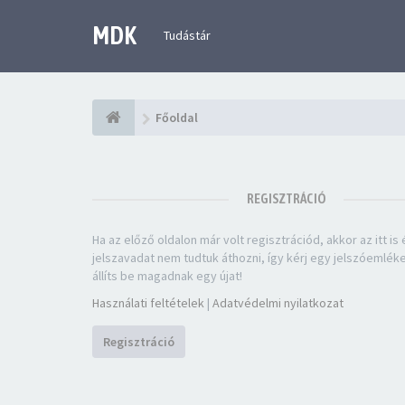
MDK
Tudástár
Főoldal
REGISZTRÁCIÓ
Ha az előző oldalon már volt regisztrációd, akkor az itt is é
jelszavadat nem tudtuk áthozni, így kérj egy jelszóemlék
állíts be magadnak egy újat!
Használati feltételek
|
Adatvédelmi nyilatkozat
Regisztráció