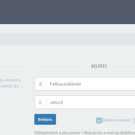
BELÉPÉS
l, viszont a
Felhasználónév:
eztetőt, és
Jelszó:
Belépés
Belépve marad
Elfelejtettem a jelszavam
|
Aktivációs e-mail újraküldés