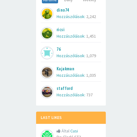
dino74
Hozzászólások:
2,242
ricsi
Hozzászólások:
1,451
76
Hozzászólások:
1,079
Kajakman
Hozzászólások:
1,035
stafford
Hozzászólások:
737
LAST LIKES
Által
Cusi