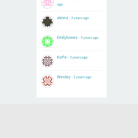
ago
alexra
-
3 years ago
Emilylowes
-
3 years ago
KoPe
-
3 years ago
Wesley
-
3 years ago