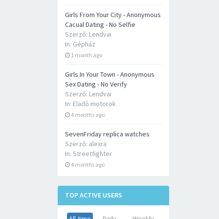
Girls From Your City - Anonymous
Cacual Dating - No Selfie
Szerző:
Lendvai
In:
Gépház
1 month ago
Girls In Your Town - Anonymous
Sex Dating - No Verify
Szerző:
Lendvai
In:
Eladó motorok
4 months ago
SevenFriday replica watches
Szerző:
alexra
In:
Streetfighter
4 months ago
TOP ACTIVE USERS
All-time
Daily
Weekly