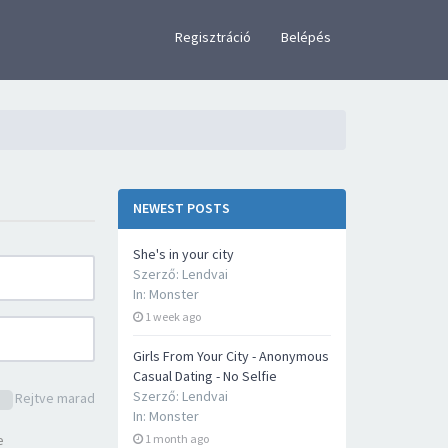
×
Regisztráció
Belépés
NEWEST POSTS
She's in your city
Szerző:
Lendvai
In:
Monster
1 week ago
Girls From Your City - Anonymous
Casual Dating - No Selfie
Szerző:
Lendvai
Rejtve marad
In:
Monster
e
1 month ago