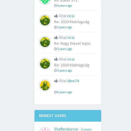
Re: Eladó ST2
4 years ago
Által
ricsi
Re: 2020 Klubtagság
5 years ago
Által
ricsi
Re: Nagy Diavel topic
5 years ago
Által
ricsi
Re: 2020 Klubtagság
5 years ago
Által
dino74
6 years ago
NEWEST USERS
Shaftesburyw
-
3 years