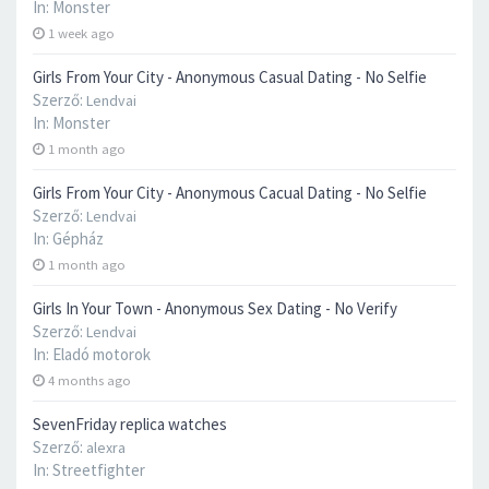
In:
Monster
1 week ago
Girls From Your City - Anonymous Casual Dating - No Selfie
Szerző:
Lendvai
In:
Monster
1 month ago
Girls From Your City - Anonymous Cacual Dating - No Selfie
Szerző:
Lendvai
In:
Gépház
1 month ago
Girls In Your Town - Anonymous Sex Dating - No Verify
Szerző:
Lendvai
In:
Eladó motorok
4 months ago
SevenFriday replica watches
Szerző:
alexra
In:
Streetfighter