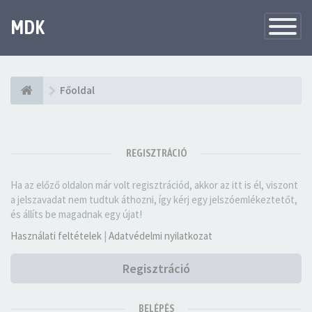
MDK
Változtat
navigáció
Főoldal
REGISZTRÁCIÓ
Ha az előző oldalon már volt regisztrációd, akkor az itt is él, viszont
a jelszavadat nem tudtuk áthozni, így kérj egy jelszóemlékeztetőt,
és állíts be magadnak egy újat!
Használati feltételek
|
Adatvédelmi nyilatkozat
Regisztráció
BELÉPÉS