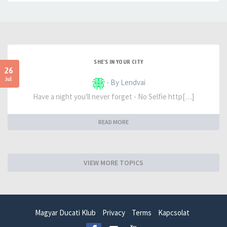
SHE'S IN YOUR CITY
26
Jul
- By Lendvai
Have a night you'll never forget - No Selfie http[…]
READ MORE
VIEW MORE TOPICS
Magyar Ducati Klub
Privacy
Terms
Kapcsolat