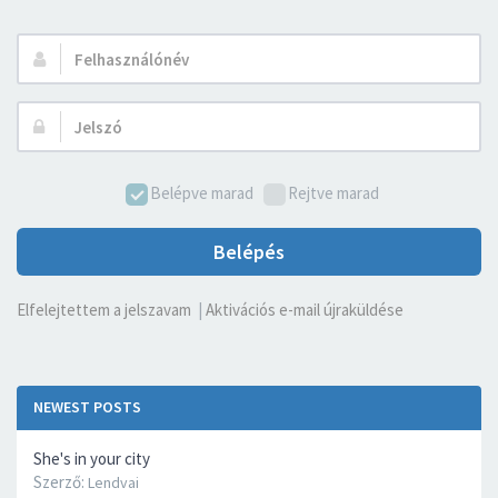
Felhasználónév:
Jelszó:
Belépve marad
Rejtve marad
Belépés
Elfelejtettem a jelszavam
|
Aktivációs e-mail újraküldése
NEWEST POSTS
She's in your city
Szerző:
Lendvai