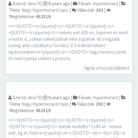
Szerző:
dino74
¦
8 years ago
¦
Fórum:
Hypermotard
¦
Téma:
Nagy Hypermotard topic
¦
Válaszok:
283
¦
Megtekintve:
452519
<r><QUOTE><s>[quote]</s><QUOTE><s>[quote]</s>
<QUOTE><s>[quote]</s> nekem volt 620-on, hyperen és most
a multin is, sokkal sokkal jobbak mint a gyáriak. kb a legjobb
tuning amit csinálhatsz ha mész 2-3 óráknál többet
egyhuzamban<e>[/quote]</e></QUOTE> Vagy növessz pinát
és nem nyomja többet a proszta...
Ugrás a hozzászóláshoz
Szerző:
dino74
¦
8 years ago
¦
Fórum:
Hypermotard
¦
Téma:
Nagy Hypermotard topic
¦
Válaszok:
283
¦
Megtekintve:
452519
<r><QUOTE><s>[quote]</s><QUOTE><s>[quote]</s>
<QUOTE><s>[quote]</s> melyik modellre? 1100-on . nekem
volt, ég és föld<e>[/quote]</e></QUOTE> <br/> <br/> 821-re