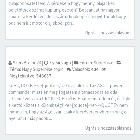
tulajdonosa lettem. A kérdésem hogy mennyi olajat kell
beletöltsek száraz kuplung esetén? Bocsánaat ha nagyon
amatőr a kérdésem de a száraz kuplungról annyit tudok hogy
oda nem jut motor olaj ebből gon...
Ugrás a hozzászóláshoz
Szerző:
dino74
¦
7 years ago
¦
Fórum:
Superbike
¦
Téma:
Nagy Superbike topic
¦
Válaszok:
404
¦
Megtekintve:
546637
<r><QUOTE><s>[quote]</s>Te ajánlottad az AGO-t power
commander miatt én meg fogattam a tanácsodat és oda
vittem!! voltam a PROPTECH-nél is!Háát nem tudom ég és föld
a kettö között a külömbség!!<e>[/quote]</e></QUOTE> nem
mondtam, hogy az Ago szar, csak a lóerőversenyben mindig ő
nyer amit más padok ...
Ugrás a hozzászóláshoz