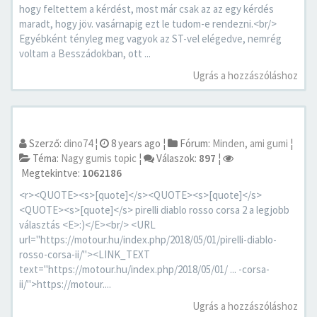
hogy feltettem a kérdést, most már csak az az egy kérdés
maradt, hogy jöv. vasárnapig ezt le tudom-e rendezni.<br/>
Egyébként tényleg meg vagyok az ST-vel elégedve, nemrég
voltam a Besszádokban, ott ...
Ugrás a hozzászóláshoz
Szerző:
dino74
¦
8 years ago
¦
Fórum:
Minden, ami gumi
¦
Téma:
Nagy gumis topic
¦
Válaszok:
897
¦
Megtekintve:
1062186
<r><QUOTE><s>[quote]</s><QUOTE><s>[quote]</s>
<QUOTE><s>[quote]</s> pirelli diablo rosso corsa 2 a legjobb
választás <E>:)</E><br/> <URL
url="https://motour.hu/index.php/2018/05/01/pirelli-diablo-
rosso-corsa-ii/"><LINK_TEXT
text="https://motour.hu/index.php/2018/05/01/ ... -corsa-
ii/">https://motour....
Ugrás a hozzászóláshoz