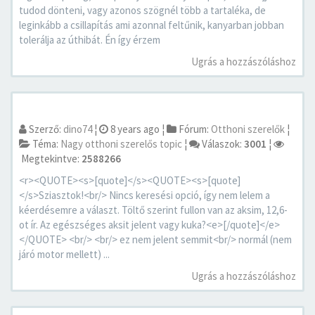
tudod dönteni, vagy azonos szögnél több a tartaléka, de
leginkább a csillapítás ami azonnal feltűnik, kanyarban jobban
tolerálja az úthibát. Én így érzem
Ugrás a hozzászóláshoz
Szerző:
dino74
¦
8 years ago
¦
Fórum:
Otthoni szerelők
¦
Téma:
Nagy otthoni szerelős topic
¦
Válaszok:
3001
¦
Megtekintve:
2588266
<r><QUOTE><s>[quote]</s><QUOTE><s>[quote]
</s>Sziasztok!<br/> Nincs keresési opció, így nem lelem a
kéerdésemre a választ. Töltő szerint fullon van az aksim, 12,6-
ot ír. Az egészséges aksit jelent vagy kuka?<e>[/quote]</e>
</QUOTE> <br/> <br/> ez nem jelent semmit<br/> normál (nem
járó motor mellett) ...
Ugrás a hozzászóláshoz