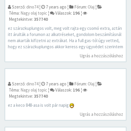
Szerző:
dino74
¦
7 years ago
¦
Fórum:
Olaj
¦
Téma:
Nagy olaj topic
¦
Válaszok:
196
¦
Megtekintve:
357740
ez szárazkuplungos volt, meg volt rajta egy csomó extra, aztán
itt árulták a forumon az alkatréseket, gondolom beszámításnál
nem akarták kifizetni az extrákat. Ha a full gas-tól úgy vetted,
hogy ez szárazkuplungos akkor keress egy ügyvédet szerintem
Ugrás a hozzászóláshoz
Szerző:
dino74
¦
7 years ago
¦
Fórum:
Olaj
¦
Téma:
Nagy olaj topic
¦
Válaszok:
196
¦
Megtekintve:
357740
ez a keco 848-asa is volt pár napig
Ugrás a hozzászóláshoz