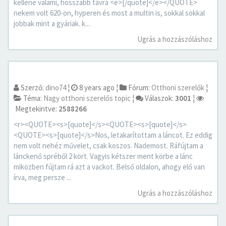
kellene valami, hosszabb távra <e>[/quote]</e></QUOTE>
nekem volt 620-on, hyperen és most a multin is, sokkal sokkal
jobbak mint a gyáriak. k...
Ugrás a hozzászóláshoz
Szerző:
dino74
¦
8 years ago
¦
Fórum:
Otthoni szerelők
¦
Téma:
Nagy otthoni szerelős topic
¦
Válaszok:
3001
¦
Megtekintve:
2588266
<r><QUOTE><s>[quote]</s><QUOTE><s>[quote]</s>
<QUOTE><s>[quote]</s>Nos, letakarítottam a láncot. Ez eddig
nem volt nehéz művelet, csak koszos. Nademost. Ráfújtam a
lánckenő spréből 2 kört. Vagyis kétszer ment körbe a lánc
miközben fújtam rá azt a vackot. Belső oldalon, ahogy elő van
írva, meg persze ...
Ugrás a hozzászóláshoz