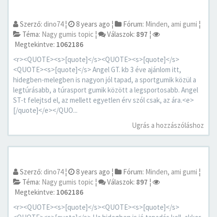
Szerző:
dino74
¦
8 years ago
¦
Fórum:
Minden, ami gumi
¦
Téma:
Nagy gumis topic
¦
Válaszok:
897
¦
Megtekintve:
1062186
<r><QUOTE><s>[quote]</s><QUOTE><s>[quote]</s>
<QUOTE><s>[quote]</s> Angel GT. kb 3 éve ajánlom itt,
hidegben-melegben is nagyon jól tapad, a sportgumik közül a
legtúrásabb, a túrasport gumik között a legsportosabb. Angel
ST-t felejtsd el, az mellett egyetlen érv szól csak, az ára.<e>
[/quote]</e></QUO...
Ugrás a hozzászóláshoz
Szerző:
dino74
¦
8 years ago
¦
Fórum:
Minden, ami gumi
¦
Téma:
Nagy gumis topic
¦
Válaszok:
897
¦
Megtekintve:
1062186
<r><QUOTE><s>[quote]</s><QUOTE><s>[quote]</s>