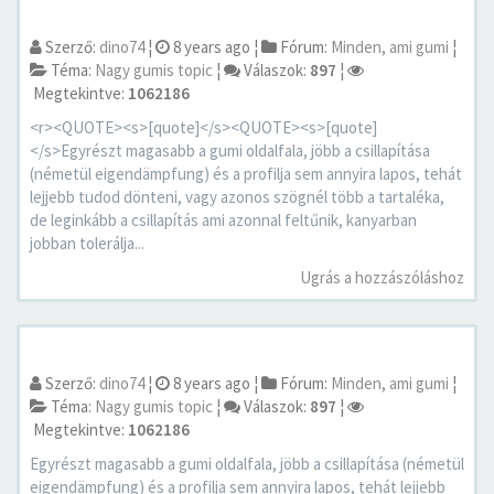
Szerző:
dino74
¦
8 years ago
¦
Fórum:
Minden, ami gumi
¦
Téma:
Nagy gumis topic
¦
Válaszok:
897
¦
Megtekintve:
1062186
<r><QUOTE><s>[quote]</s><QUOTE><s>[quote]
</s>Egyrészt magasabb a gumi oldalfala, jöbb a csillapítása
(németül eigendämpfung) és a profilja sem annyira lapos, tehát
lejjebb tudod dönteni, vagy azonos szögnél több a tartaléka,
de leginkább a csillapítás ami azonnal feltűnik, kanyarban
jobban tolerálja...
Ugrás a hozzászóláshoz
Szerző:
dino74
¦
8 years ago
¦
Fórum:
Minden, ami gumi
¦
Téma:
Nagy gumis topic
¦
Válaszok:
897
¦
Megtekintve:
1062186
Egyrészt magasabb a gumi oldalfala, jöbb a csillapítása (németül
eigendämpfung) és a profilja sem annyira lapos, tehát lejjebb