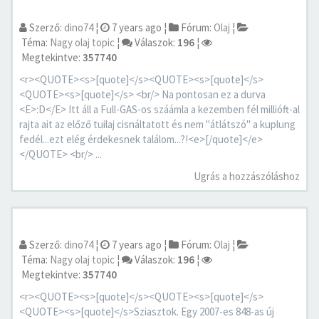
Szerző:
dino74
¦
7 years ago
¦
Fórum:
Olaj
¦
Téma:
Nagy olaj topic
¦
Válaszok:
196
¦
Megtekintve:
357740
<r><QUOTE><s>[quote]</s><QUOTE><s>[quote]</s>
<QUOTE><s>[quote]</s> <br/> Na pontosan ez a durva
<E>:D</E> Itt áll a Full-GAS-os száámla a kezemben fél millióft-al
rajta ait az előző tuilaj cisnáltatott és nem "átlátszó" a kuplung
fedél...ezt elég érdekesnek találom...?!<e>[/quote]</e>
</QUOTE> <br/> ...
Ugrás a hozzászóláshoz
Szerző:
dino74
¦
7 years ago
¦
Fórum:
Olaj
¦
Téma:
Nagy olaj topic
¦
Válaszok:
196
¦
Megtekintve:
357740
<r><QUOTE><s>[quote]</s><QUOTE><s>[quote]</s>
<QUOTE><s>[quote]</s>Sziasztok. Egy 2007-es 848-as új