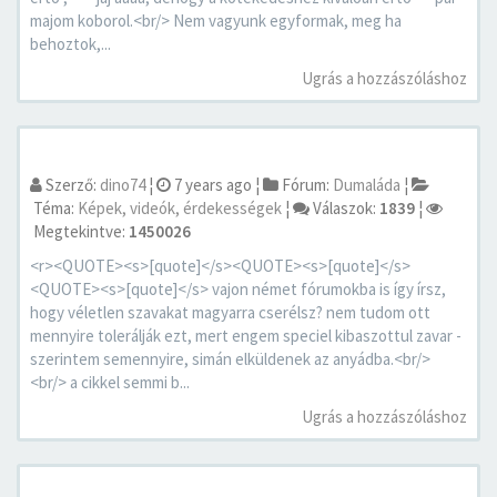
majom koborol.<br/> Nem vagyunk egyformak, meg ha
behoztok,...
Ugrás a hozzászóláshoz
Szerző:
dino74
¦
7 years ago
¦
Fórum:
Dumaláda
¦
Téma:
Képek, videók, érdekességek
¦
Válaszok:
1839
¦
Megtekintve:
1450026
<r><QUOTE><s>[quote]</s><QUOTE><s>[quote]</s>
<QUOTE><s>[quote]</s> vajon német fórumokba is így írsz,
hogy véletlen szavakat magyarra cserélsz? nem tudom ott
mennyire tolerálják ezt, mert engem speciel kibaszottul zavar -
szerintem semennyire, simán elküldenek az anyádba.<br/>
<br/> a cikkel semmi b...
Ugrás a hozzászóláshoz