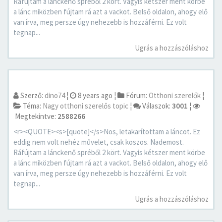
Ráfújtam a lánckenő spréből 2 kört. Vagyis kétszer ment körbe
a lánc miközben fújtam rá azt a vackot. Belső oldalon, ahogy elő
van írva, meg persze úgy nehezebb is hozzáférni. Ez volt
tegnap...
Ugrás a hozzászóláshoz
Szerző:
dino74
¦
8 years ago
¦
Fórum:
Otthoni szerelők
¦
Téma:
Nagy otthoni szerelős topic
¦
Válaszok:
3001
¦
Megtekintve:
2588266
<r><QUOTE><s>[quote]</s>Nos, letakarítottam a láncot. Ez
eddig nem volt nehéz művelet, csak koszos. Nademost.
Ráfújtam a lánckenő spréből 2 kört. Vagyis kétszer ment körbe
a lánc miközben fújtam rá azt a vackot. Belső oldalon, ahogy elő
van írva, meg persze úgy nehezebb is hozzáférni. Ez volt
tegnap...
Ugrás a hozzászóláshoz