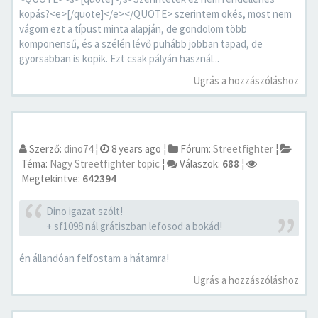
kopás?<e>[/quote]</e></QUOTE> szerintem okés, most nem
vágom ezt a típust minta alapján, de gondolom több
komponensű, és a szélén lévő puhább jobban tapad, de
gyorsabban is kopik. Ezt csak pályán használ...
Ugrás a hozzászóláshoz
Szerző:
dino74
¦
8 years ago
¦
Fórum:
Streetfighter
¦
Téma:
Nagy Streetfighter topic
¦
Válaszok:
688
¦
Megtekintve:
642394
Dino igazat szólt!
+ sf1098 nál grátiszban lefosod a bokád!
én állandóan felfostam a hátamra!
Ugrás a hozzászóláshoz