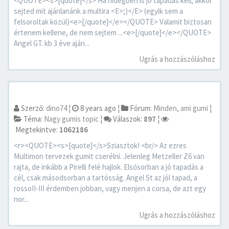
<QUOTE><s>[quote]</s> Ha hidegben is jó tapadás kell, akkor
sejted mit ajánlanánk a multira <E>;)</E> (egyik sem a
felsoroltak közül)<e>[/quote]</e></QUOTE> Valamit biztosan
értenem kellene, de nem sejtem ...<e>[/quote]</e></QUOTE>
Angel GT. kb 3 éve aján...
Ugrás a hozzászóláshoz
Szerző:
dino74
¦
8 years ago
¦
Fórum:
Minden, ami gumi
¦
Téma:
Nagy gumis topic
¦
Válaszok:
897
¦
Megtekintve:
1062186
<r><QUOTE><s>[quote]</s>Sziasztok! <br/> Az ezres
Multimon tervezek gumit cserélni. Jelenleg Metzeller Z6 van
rajta, de inkább a Pirelli felé hajlok. Elsősorban a jó tapadás a
cél, csak másodsorban a tartósság. Angel St az jól tapad, a
rossoII-III érdemben jobban, vagy menjen a corsa, de azt egy
nor...
Ugrás a hozzászóláshoz