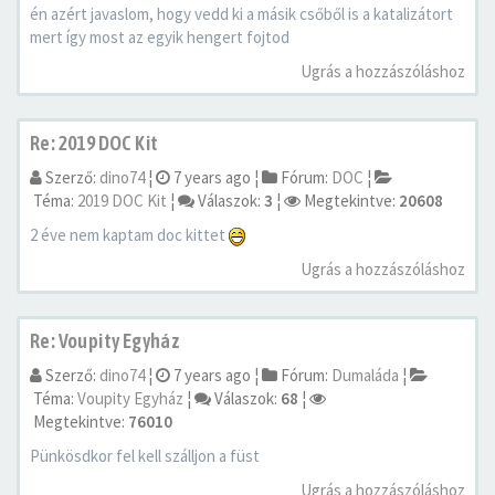
én azért javaslom, hogy vedd ki a másik csőből is a katalizátort
mert így most az egyik hengert fojtod
Ugrás a hozzászóláshoz
Re: 2019 DOC Kit
Szerző:
dino74
¦
7 years ago
¦
Fórum:
DOC
¦
Téma:
2019 DOC Kit
¦
Válaszok:
3
¦
Megtekintve:
20608
2 éve nem kaptam doc kittet
Ugrás a hozzászóláshoz
Re: Voupity Egyház
Szerző:
dino74
¦
7 years ago
¦
Fórum:
Dumaláda
¦
Téma:
Voupity Egyház
¦
Válaszok:
68
¦
Megtekintve:
76010
Pünkösdkor fel kell szálljon a füst
Ugrás a hozzászóláshoz