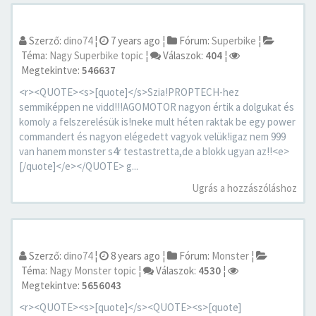
Szerző:
dino74
¦
7 years ago
¦
Fórum:
Superbike
¦
Téma:
Nagy Superbike topic
¦
Válaszok:
404
¦
Megtekintve:
546637
<r><QUOTE><s>[quote]</s>Szia!PROPTECH-hez
semmiképpen ne vidd!!!AGOMOTOR nagyon értik a dolgukat és
komoly a felszerelésük is!neke mult héten raktak be egy power
commandert és nagyon elégedett vagyok velük!igaz nem 999
van hanem monster s4r testastretta,de a blokk ugyan az!!<e>
[/quote]</e></QUOTE> g...
Ugrás a hozzászóláshoz
Szerző:
dino74
¦
8 years ago
¦
Fórum:
Monster
¦
Téma:
Nagy Monster topic
¦
Válaszok:
4530
¦
Megtekintve:
5656043
<r><QUOTE><s>[quote]</s><QUOTE><s>[quote]