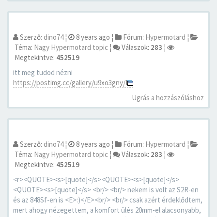
Szerző:
dino74
¦
8 years ago
¦
Fórum:
Hypermotard
¦
Téma:
Nagy Hypermotard topic
¦
Válaszok:
283
¦
Megtekintve:
452519
itt meg tudod nézni
https://postimg.cc/gallery/u9xo3gny/
Ugrás a hozzászóláshoz
Szerző:
dino74
¦
8 years ago
¦
Fórum:
Hypermotard
¦
Téma:
Nagy Hypermotard topic
¦
Válaszok:
283
¦
Megtekintve:
452519
<r><QUOTE><s>[quote]</s><QUOTE><s>[quote]</s>
<QUOTE><s>[quote]</s> <br/> <br/> nekem is volt az S2R-en
és az 848Sf-en is <E>:)</E><br/> <br/> csak azért érdeklődtem,
mert ahogy nézegettem, a komfort ülés 20mm-el alacsonyabb,