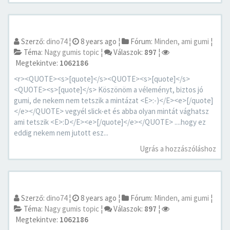
Szerző:
dino74
¦
8 years ago
¦
Fórum:
Minden, ami gumi
¦
Téma:
Nagy gumis topic
¦
Válaszok:
897
¦
Megtekintve:
1062186
<r><QUOTE><s>[quote]</s><QUOTE><s>[quote]</s>
<QUOTE><s>[quote]</s> Köszönöm a véleményt, biztos jó
gumi, de nekem nem tetszik a mintázat <E>:-)</E><e>[/quote]
</e></QUOTE> vegyél slick-et és abba olyan mintát vághatsz
ami tetszik <E>:D</E><e>[/quote]</e></QUOTE> ....hogy ez
eddig nekem nem jutott esz...
Ugrás a hozzászóláshoz
Szerző:
dino74
¦
8 years ago
¦
Fórum:
Minden, ami gumi
¦
Téma:
Nagy gumis topic
¦
Válaszok:
897
¦
Megtekintve:
1062186