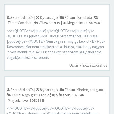
Szerző:
dino74
¦
8 years ago
¦
Fórum:
Dumaláda
¦
Téma:
Coffebar
¦
Válaszok:
939
¦
Megtekintve:
907948
<r><QUOTE><s>[quote]</s><QUOTE><s>[quote]</s>
<QUOTE><s>[quote]</s> Ducati Streetfighter 1098 s<e>
[/quote]</e></QUOTE> Nem vagy semmi, igy keprol <E>:)</E>
Koszonom! Mar nem emlekeztem a tipusra, csak hogy nagyon
jo volt menni vele. Aki Ducatit akar, szerintem nagyjabol erre
vagyik(emlekszik szivesen...
Ugrás a hozzászóláshoz
Szerző:
dino74
¦
8 years ago
¦
Fórum:
Minden, ami gumi
¦
Téma:
Nagy gumis topic
¦
Válaszok:
897
¦
Megtekintve:
1062186
<r><QUOTE><s>[quote]</s><QUOTE><s>[quote]</s>
<QUOTE><s>[quote]</s>Szerintetek ez nem rendellenes