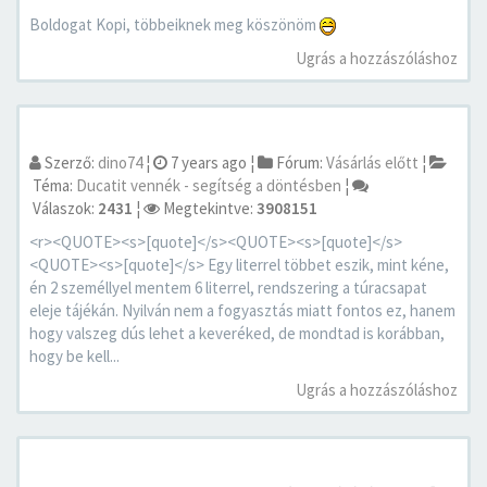
Boldogat Kopi, többeiknek meg köszönöm
Ugrás a hozzászóláshoz
Szerző:
dino74
¦
7 years ago
¦
Fórum:
Vásárlás előtt
¦
Téma:
Ducatit vennék - segítség a döntésben
¦
Válaszok:
2431
¦
Megtekintve:
3908151
<r><QUOTE><s>[quote]</s><QUOTE><s>[quote]</s>
<QUOTE><s>[quote]</s> Egy literrel többet eszik, mint kéne,
én 2 személlyel mentem 6 literrel, rendszering a túracsapat
eleje tájékán. Nyilván nem a fogyasztás miatt fontos ez, hanem
hogy valszeg dús lehet a keveréked, de mondtad is korábban,
hogy be kell...
Ugrás a hozzászóláshoz