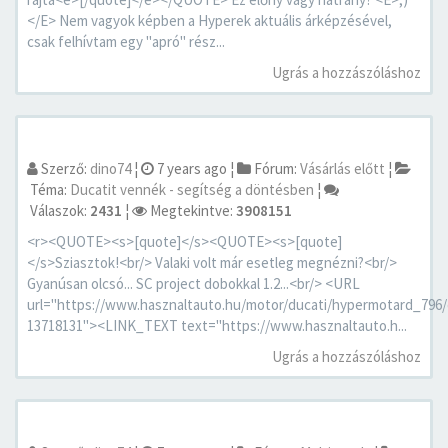
</E> Nem vagyok képben a Hyperek aktuális árképzésével,
csak felhívtam egy "apró" rész...
Ugrás a hozzászóláshoz
Szerző:
dino74
¦
7 years ago
¦
Fórum:
Vásárlás előtt
¦
Téma:
Ducatit vennék - segítség a döntésben
¦
Válaszok:
2431
¦
Megtekintve:
3908151
<r><QUOTE><s>[quote]</s><QUOTE><s>[quote]
</s>Sziasztok!<br/> Valaki volt már esetleg megnézni?<br/>
Gyanúsan olcsó... SC project dobokkal 1.2...<br/> <URL
url="https://www.hasznaltauto.hu/motor/ducati/hypermotard_796
13718131"><LINK_TEXT text="https://www.hasznaltauto.h...
Ugrás a hozzászóláshoz