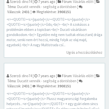
Szerző:
dino74
¦
7 years ago
¦
Fórum:
Vásárlás előtt
¦
Téma:
Ducatit vennék - segítség a döntésben
¦
Válaszok:
2431
¦
Megtekintve:
3908151
<r><QUOTE><s>[quote]</s><QUOTE><s>[quote]</s>
<QUOTE><s>[quote]</s>Üdv,<br/> <br/> A szokásos a
problémám ebben a topicban:<br/> Ducati vásárláson
gondolkodom.<br/> Egyelőre még nem tudtak elriasztani( drága
motor, senki nem ért hozzá, mindig folyik az olaj majd,
egyebek).<br/> A nagy Multistrada csí...
Ugrás a hozzászóláshoz
Szerző:
dino74
¦
7 years ago
¦
Fórum:
Vásárlás előtt
¦
Téma:
Ducatit vennék - segítség a döntésben
¦
Válaszok:
2431
¦
Megtekintve:
3908151
<r><QUOTE><s>[quote]</s><QUOTE><s>[quote]</s>
<QUOTE><s>[quote]</s> Plussz magyarországi forgalomba
helyezés...<e>[/quote]</e></QUOTE> + egy gyári elem sincs
rajta<e>[/quote]</e></QUOTE> Ez előny vagy hátrány? <E>;)