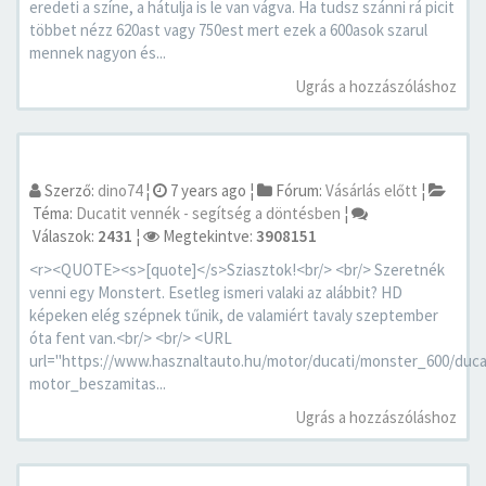
eredeti a színe, a hátulja is le van vágva. Ha tudsz szánni rá picit
többet nézz 620ast vagy 750est mert ezek a 600asok szarul
mennek nagyon és...
Ugrás a hozzászóláshoz
Szerző:
dino74
¦
7 years ago
¦
Fórum:
Vásárlás előtt
¦
Téma:
Ducatit vennék - segítség a döntésben
¦
Válaszok:
2431
¦
Megtekintve:
3908151
<r><QUOTE><s>[quote]</s>Sziasztok!<br/> <br/> Szeretnék
venni egy Monstert. Esetleg ismeri valaki az alábbit? HD
képeken elég szépnek tűnik, de valamiért tavaly szeptember
óta fent van.<br/> <br/> <URL
url="https://www.hasznaltauto.hu/motor/ducati/monster_600/duc
motor_beszamitas...
Ugrás a hozzászóláshoz