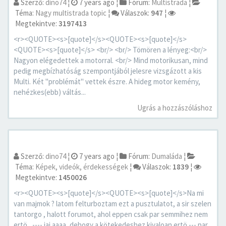
Szerző:
dino74
¦
7 years ago
¦
Fórum:
Multistrada
¦
Téma:
Nagy multistrada topic
¦
Válaszok:
947
¦
Megtekintve:
3197413
<r><QUOTE><s>[quote]</s><QUOTE><s>[quote]</s>
<QUOTE><s>[quote]</s> <br/> <br/> Tömören a lényeg:<br/>
Nagyon elégedettek a motorral. <br/> Mind motorikusan, mind
pedig megbízhatóság szempontjából jelesre vizsgázott a kis
Multi. Két "problémát" vettek észre. A hideg motor kemény,
nehézkes(ebb) váltás...
Ugrás a hozzászóláshoz
Szerző:
dino74
¦
7 years ago
¦
Fórum:
Dumaláda
¦
Téma:
Képek, videók, érdekességek
¦
Válaszok:
1839
¦
Megtekintve:
1450026
<r><QUOTE><s>[quote]</s><QUOTE><s>[quote]</s>Na mi
van majmok ? latom felturboztam ezt a pusztulatot, a sir szelen
tantorgo , halott forumot, ahol eppen csak par semmihez nem
ertö , ---- jaj aaaa, dehogy a kötekedeshez kivaloan ertö --- par