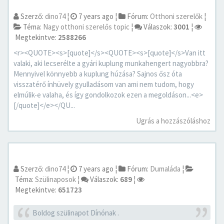
Szerző:
dino74
¦
7 years ago
¦
Fórum:
Otthoni szerelők
¦
Téma:
Nagy otthoni szerelős topic
¦
Válaszok:
3001
¦
Megtekintve:
2588266
<r><QUOTE><s>[quote]</s><QUOTE><s>[quote]</s>Van itt
valaki, aki lecserélte a gyári kuplung munkahengert nagyobbra?
Mennyivel könnyebb a kuplung húzása? Sajnos ősz óta
visszatérő ínhüvely gyulladásom van ami nem tudom, hogy
elmúlik-e valaha, és így gondolkozok ezen a megoldáson...<e>
[/quote]</e></QU...
Ugrás a hozzászóláshoz
Szerző:
dino74
¦
7 years ago
¦
Fórum:
Dumaláda
¦
Téma:
Szülinaposok
¦
Válaszok:
689
¦
Megtekintve:
651723
Boldog szülinapot Dínónak .