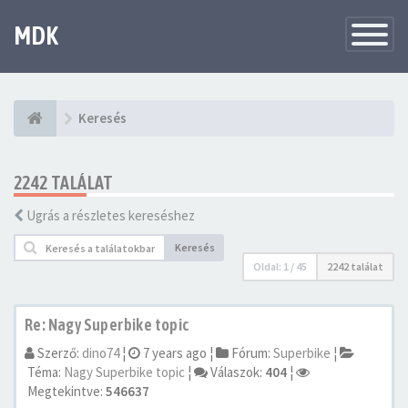
MDK
Változtat
navigáció
Keresés
2242 TALÁLAT
Ugrás a részletes kereséshez
Keresés
Oldal:
1
/
45
2242 találat
Re: Nagy Superbike topic
Szerző:
dino74
¦
7 years ago
¦
Fórum:
Superbike
¦
Téma:
Nagy Superbike topic
¦
Válaszok:
404
¦
Megtekintve:
546637