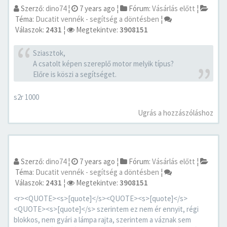
Szerző:
dino74
¦
7 years ago
¦
Fórum:
Vásárlás előtt
¦
Téma:
Ducatit vennék - segítség a döntésben
¦
Válaszok:
2431
¦
Megtekintve:
3908151
Sziasztok,
A csatolt képen szereplő motor melyik típus?
Előre is köszi a segítséget.
s2r 1000
Ugrás a hozzászóláshoz
Szerző:
dino74
¦
7 years ago
¦
Fórum:
Vásárlás előtt
¦
Téma:
Ducatit vennék - segítség a döntésben
¦
Válaszok:
2431
¦
Megtekintve:
3908151
<r><QUOTE><s>[quote]</s><QUOTE><s>[quote]</s>
<QUOTE><s>[quote]</s> szerintem ez nem ér ennyit, régi
blokkos, nem gyári a lámpa rajta, szerintem a váznak sem