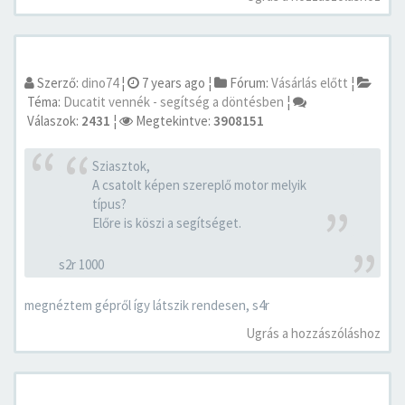
Szerző:
dino74
¦
7 years ago
¦
Fórum:
Vásárlás előtt
¦
Téma:
Ducatit vennék - segítség a döntésben
¦
Válaszok:
2431
¦
Megtekintve:
3908151
Sziasztok,
A csatolt képen szereplő motor melyik
típus?
Előre is köszi a segítséget.
s2r 1000
megnéztem gépről így látszik rendesen, s4r
Ugrás a hozzászóláshoz