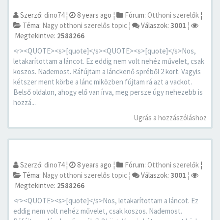
Szerző:
dino74
¦
8 years ago
¦
Fórum:
Otthoni szerelők
¦
Téma:
Nagy otthoni szerelős topic
¦
Válaszok:
3001
¦
Megtekintve:
2588266
<r><QUOTE><s>[quote]</s><QUOTE><s>[quote]</s>Nos,
letakarítottam a láncot. Ez eddig nem volt nehéz művelet, csak
koszos. Nademost. Ráfújtam a lánckenő spréből 2 kört. Vagyis
kétszer ment körbe a lánc miközben fújtam rá azt a vackot.
Belső oldalon, ahogy elő van írva, meg persze úgy nehezebb is
hozzá...
Ugrás a hozzászóláshoz
Szerző:
dino74
¦
8 years ago
¦
Fórum:
Otthoni szerelők
¦
Téma:
Nagy otthoni szerelős topic
¦
Válaszok:
3001
¦
Megtekintve:
2588266
<r><QUOTE><s>[quote]</s>Nos, letakarítottam a láncot. Ez
eddig nem volt nehéz művelet, csak koszos. Nademost.