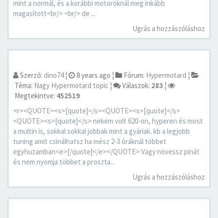
mint a normál, és a korábbi motoroknál meg inkább
magasított<br/> <br/> de ...
Ugrás a hozzászóláshoz
Szerző:
dino74
¦
8 years ago
¦
Fórum:
Hypermotard
¦
Téma:
Nagy Hypermotard topic
¦
Válaszok:
283
¦
Megtekintve:
452519
<r><QUOTE><s>[quote]</s><QUOTE><s>[quote]</s>
<QUOTE><s>[quote]</s> nekem volt 620-on, hyperen és most
a multin is, sokkal sokkal jobbak mint a gyáriak. kb a legjobb
tuning amit csinálhatsz ha mész 2-3 óráknál többet
egyhuzamban<e>[/quote]</e></QUOTE> Vagy növessz pinát
és nem nyomja többet a proszta...
Ugrás a hozzászóláshoz