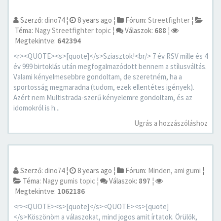
Szerző:
dino74
¦
8 years ago
¦
Fórum:
Streetfighter
¦
Téma:
Nagy Streetfighter topic
¦
Válaszok:
688
¦
Megtekintve:
642394
<r><QUOTE><s>[quote]</s>Sziasztok!<br/> 7 év RSV mille és 4
év 999 birtoklás után megfogalmazódott bennem a stílusváltás.
Valami kényelmesebbre gondoltam, de szeretném, ha a
sportosság megmaradna (tudom, ezek ellentétes igények).
Azért nem Multistrada-szerű kényelemre gondoltam, és az
idomokról is h...
Ugrás a hozzászóláshoz
Szerző:
dino74
¦
8 years ago
¦
Fórum:
Minden, ami gumi
¦
Téma:
Nagy gumis topic
¦
Válaszok:
897
¦
Megtekintve:
1062186
<r><QUOTE><s>[quote]</s><QUOTE><s>[quote]
</s>Köszönöm a válaszokat, mind jogos amit írtatok. Örülök,