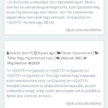
</s>Koszonom a valaszokat.<br/> Kiprobalok egyet. Mivel a
dark hoz en sem lattam gyari kiegeszitot, ezert gondolom eleg
butan fog kinezni egy sima fekete. <br/> De a kommentek
alapjan akkor nem varok nagy valtozast. <e>[/quote]</e>
</QUOTE> Ha nem vagy 185 fel...
Ugrás a hozzászóláshoz
Szerző:
dino74
¦
8 years ago
¦
Fórum:
Hypermotard
¦
Téma:
Nagy Hypermotard topic
¦
Válaszok:
283
¦
Megtekintve:
452519
<r><QUOTE><s>[quote]</s><QUOTE><s>[quote]</s>
<QUOTE><s>[quote]</s> Én is úgy tudtam hogy magasabb,
ezért nem kerestem soha. <e>[/quote]</e></QUOTE>
mondjuk a monsteren az újfajta láthatóan laposabb, viszont
szélesebb a teteje, a régi zselés alacsonyabb volt és puhább is.
Nehéz lesz szerezni, én most...
Ugrás a hozzászóláshoz