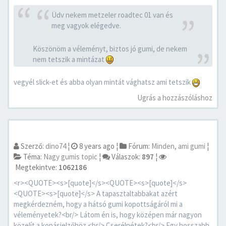
Üdv nekem metzeler roadtec 01 van és
meg vagyok elégedve.
Köszönöm a véleményt, biztos jó gumi, de nekem
nem tetszik a mintázat
vegyél slick-et és abba olyan mintát vághatsz ami tetszik
Ugrás a hozzászóláshoz
Szerző:
dino74
¦
8 years ago
¦
Fórum:
Minden, ami gumi
¦
Téma:
Nagy gumis topic
¦
Válaszok:
897
¦
Megtekintve:
1062186
<r><QUOTE><s>[quote]</s><QUOTE><s>[quote]</s>
<QUOTE><s>[quote]</s> A tapasztaltabbakat azért
megkérdezném, hogy a hátsó gumi kopottságáról mi a
véleményetek?<br/> Látom én is, hogy középen már nagyon
közelít a kopásjelzőhöz.<br/> Cserélnétek?<br/> Egy hosszabb