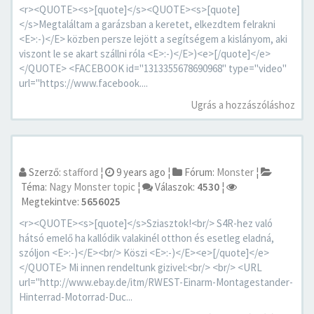
<r><QUOTE><s>[quote]</s><QUOTE><s>[quote]
</s>Megtaláltam a garázsban a keretet, elkezdtem felrakni
<E>:-)</E> közben persze lejött a segítségem a kislányom, aki
viszont le se akart szállni róla <E>:-)</E>)<e>[/quote]</e>
</QUOTE> <FACEBOOK id="1313355678690968" type="video"
url="https://www.facebook....
Ugrás a hozzászóláshoz
Szerző:
stafford
¦
9 years ago
¦
Fórum:
Monster
¦
Téma:
Nagy Monster topic
¦
Válaszok:
4530
¦
Megtekintve:
5656025
<r><QUOTE><s>[quote]</s>Sziasztok!<br/> S4R-hez való
hátsó emelő ha kallódik valakinél otthon és esetleg eladná,
szóljon <E>:-)</E><br/> Köszi <E>:-)</E><e>[/quote]</e>
</QUOTE> Mi innen rendeltunk gizivel:<br/> <br/> <URL
url="http://www.ebay.de/itm/RWEST-Einarm-Montagestander-
Hinterrad-Motorrad-Duc...