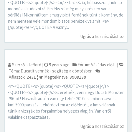
<QUOTE><s>[quote]</s> <br/> <br/> Szia, hú basszus, holnap
mennék alkudozni rá. Emlékszel még melyik részen van a
sérülés! Mikor ráültem amúgy picit ferdének tűnt a kormány, de
nem mentem vele mondom biztos benézek valamit. <e>
[/quote]</e></QUOTE> A vazny...
Ugrás a hozzászóláshoz
Szerző:
stafford
¦
9 years ago
¦
Fórum:
Vásárlás előtt
¦
Téma:
Ducatit vennék - segítség a döntésben
¦
Válaszok:
2431
¦
Megtekintve:
3908139
<r><QUOTE><s>[quote]</s><QUOTE><s>[quote]</s>
<QUOTE><s>[quote]</s>Szeretnék, venni egy Ducati Monster
796-ot! Használtautón van egy fehér 2010es amiben kevés a
km! 5000 párszáz. Lekérdeztem az előéletét, a km valósnak
tűnik a vizsgák és forgalomba helyezés alapján. Van erről
valakinek tapasztalata, ...
Ugrás a hozzászóláshoz