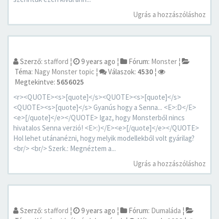
Ugrás a hozzászóláshoz
Szerző:
stafford
¦
9 years ago
¦
Fórum:
Monster
¦
Téma:
Nagy Monster topic
¦
Válaszok:
4530
¦
Megtekintve:
5656025
<r><QUOTE><s>[quote]</s><QUOTE><s>[quote]</s>
<QUOTE><s>[quote]</s> Gyanús hogy a Senna... <E>:D</E>
<e>[/quote]</e></QUOTE> Igaz, hogy Monsterből nincs
hivatalos Senna verzió! <E>:)</E><e>[/quote]</e></QUOTE>
Hol lehet utánanézni, hogy melyik modellekből volt gyárilag?
<br/> <br/> Szerk.: Megnéztem a...
Ugrás a hozzászóláshoz
Szerző:
stafford
¦
9 years ago
¦
Fórum:
Dumaláda
¦