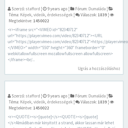
Szerző:
stafford
¦
9 years ago
¦
Fórum:
Dumaláda
¦
Téma:
Képek, videók, érdekességek
¦
Válaszok:
1839
¦
Megtekintve:
1450022
<r><iframe src="<VIMEO id="82340712"
url="https://player.vimeo.com/video/82340712"><URL
url="https://player.vimeo.com/video/82340712">https://player.vim
</VIMEO>" width="550" height="360" frameborder="0"
webkitallowfullscreen mozallowfullscreen allowfullscreen>
</iframe><br/...
Ugrás a hozzászóláshoz
Szerző:
stafford
¦
9 years ago
¦
Fórum:
Dumaláda
¦
Téma:
Képek, videók, érdekességek
¦
Válaszok:
1839
¦
Megtekintve:
1450022
<r><QUOTE><s>[quote]</s><QUOTE><s>[quote]
</s>Almádiban már kinyitott a strand, akkor lassan már lehet