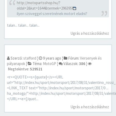
http://motopartsshop.hu/?
oldal=2&kat=1644&termek=296395
ilyen szöveggel szeretnének motort eladni?
talan... talan... talan...
Ugrás a hozzászóláshoz
Szerző:
stafford
¦
9 years ago
¦
Fórum:
Versenyek és
pályanapok
¦
Téma:
MotoGP
¦
Válaszok:
386
¦
Megtekintve:
529521
<r><QUOTE><s>[quote]</s><URL
url="http://index.hu/sport/motorsport/2017/08/31/valentino_ros
<LINK_TEXT text="http://index.hu/sport/motorsport/2017/0 ...
ha_motogp/">http://index.hu/sport/motorsport/2017/08/31/vale
</URL><e>[/quot...
Ugrás a hozzászóláshoz