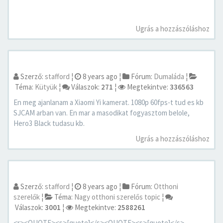
Ugrás a hozzászóláshoz
Szerző:
stafford
¦
8 years ago
¦
Fórum:
Dumaláda
¦
Téma:
Kütyük
¦
Válaszok:
271
¦
Megtekintve:
336563
En meg ajanlanam a Xiaomi Yi kamerat. 1080p 60fps-t tud es kb
SJCAM arban van. En mar a masodikat fogyasztom belole,
Hero3 Black tudasu kb.
Ugrás a hozzászóláshoz
Szerző:
stafford
¦
8 years ago
¦
Fórum:
Otthoni
szerelők
¦
Téma:
Nagy otthoni szerelős topic
¦
Válaszok:
3001
¦
Megtekintve:
2588261
<r><QUOTE><s>[quote]</s><QUOTE><s>[quote]</s>