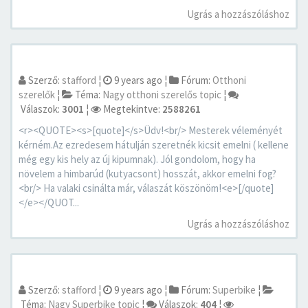
Ugrás a hozzászóláshoz
Szerző:
stafford
¦
9 years ago
¦
Fórum:
Otthoni
szerelők
¦
Téma:
Nagy otthoni szerelős topic
¦
Válaszok:
3001
¦
Megtekintve:
2588261
<r><QUOTE><s>[quote]</s>Üdv!<br/> Mesterek véleményét
kérném.Az ezredesem hátulján szeretnék kicsit emelni ( kellene
még egy kis hely az új kipumnak). Jól gondolom, hogy ha
növelem a himbarúd (kutyacsont) hosszát, akkor emelni fog?
<br/> Ha valaki csinálta már, válaszát köszönöm!<e>[/quote]
</e></QUOT...
Ugrás a hozzászóláshoz
Szerző:
stafford
¦
9 years ago
¦
Fórum:
Superbike
¦
Téma:
Nagy Superbike topic
¦
Válaszok:
404
¦