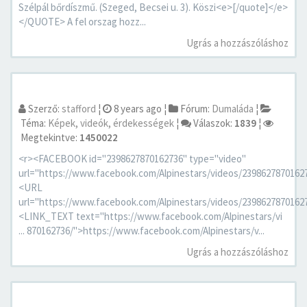
Szélpál bőrdíszmű. (Szeged, Becsei u. 3). Köszi<e>[/quote]</e>
</QUOTE> A fel orszag hozz...
Ugrás a hozzászóláshoz
Szerző:
stafford
¦
8 years ago
¦
Fórum:
Dumaláda
¦
Téma:
Képek, videók, érdekességek
¦
Válaszok:
1839
¦
Megtekintve:
1450022
<r><FACEBOOK id="2398627870162736" type="video"
url="https://www.facebook.com/Alpinestars/videos/2398627870162
<URL
url="https://www.facebook.com/Alpinestars/videos/2398627870162
<LINK_TEXT text="https://www.facebook.com/Alpinestars/vi
... 870162736/">https://www.facebook.com/Alpinestars/v...
Ugrás a hozzászóláshoz