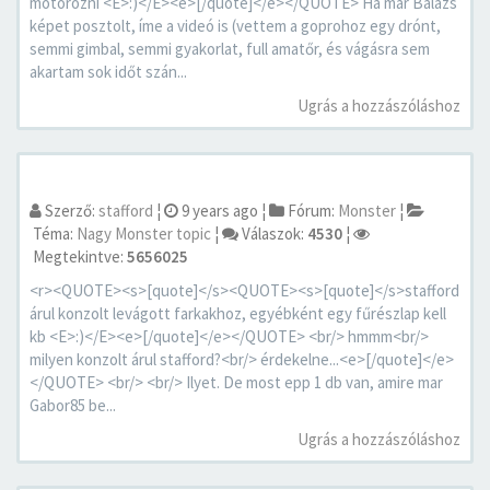
motorozni <E>:)</E><e>[/quote]</e></QUOTE> Ha már Balázs
képet posztolt, íme a videó is (vettem a goprohoz egy drónt,
semmi gimbal, semmi gyakorlat, full amatőr, és vágásra sem
akartam sok időt szán...
Ugrás a hozzászóláshoz
Szerző:
stafford
¦
9 years ago
¦
Fórum:
Monster
¦
Téma:
Nagy Monster topic
¦
Válaszok:
4530
¦
Megtekintve:
5656025
<r><QUOTE><s>[quote]</s><QUOTE><s>[quote]</s>stafford
árul konzolt levágott farkakhoz, egyébként egy fűrészlap kell
kb <E>:)</E><e>[/quote]</e></QUOTE> <br/> hmmm<br/>
milyen konzolt árul stafford?<br/> érdekelne...<e>[/quote]</e>
</QUOTE> <br/> <br/> Ilyet. De most epp 1 db van, amire mar
Gabor85 be...
Ugrás a hozzászóláshoz