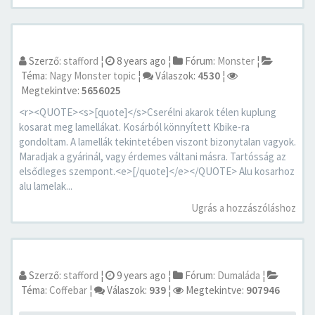
Szerző:
stafford
¦
8 years ago
¦
Fórum:
Monster
¦
Téma:
Nagy Monster topic
¦
Válaszok:
4530
¦
Megtekintve:
5656025
<r><QUOTE><s>[quote]</s>Cserélni akarok télen kuplung
kosarat meg lamellákat. Kosárból könnyített Kbike-ra
gondoltam. A lamellák tekintetében viszont bizonytalan vagyok.
Maradjak a gyárinál, vagy érdemes váltani másra. Tartósság az
elsődleges szempont.<e>[/quote]</e></QUOTE> Alu kosarhoz
alu lamelak...
Ugrás a hozzászóláshoz
Szerző:
stafford
¦
9 years ago
¦
Fórum:
Dumaláda
¦
Téma:
Coffebar
¦
Válaszok:
939
¦
Megtekintve:
907946