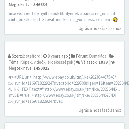
Megtekintve:
546634
mike wohner fele nyilt napok kb. ilyenek a pancsi ringen mint
amit gonzales leirt. Szoval nem kell nagyon messzire menni
Ugrás a hozzászóláshoz
Szerző:
stafford
¦
9 years ago
¦
Fórum:
Dumaláda
¦
Téma:
Képek, videók, érdekességek
¦
Válaszok:
1839
¦
Megtekintve:
1450022
<r><URL url="http://www.ebay.co.uk/itm/like/282364467540?
clk_rvr_id=1169718229247&vectorid=229508&lgeo=1&item=282364
<LINK_TEXT text="http://www.ebay.co.uk/itm/like/28236446 ...
rmvSB=true">http://www.ebay.co.uk/itm/like/282364467540?
clk_rvr_id=1169718229247&vec...
Ugrás a hozzászóláshoz