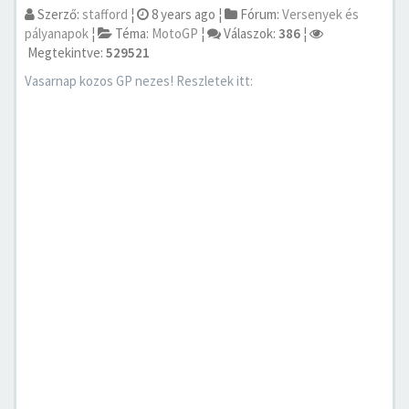
Szerző:
stafford
¦
8 years ago
¦
Fórum:
Versenyek és
pályanapok
¦
Téma:
MotoGP
¦
Válaszok:
386
¦
Megtekintve:
529521
Vasarnap kozos GP nezes! Reszletek itt: