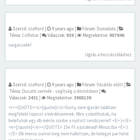
Szerző:
stafford
¦
9 years ago
¦
Fórum:
Dumaláda
¦
Téma:
Coffebar
¦
Válaszok:
939
¦
Megtekintve:
907946
sargacsekk!
Ugrás a hozzászóláshoz
Szerző:
stafford
¦
9 years ago
¦
Fórum:
Vásárlás előtt
¦
Téma:
Ducatit vennék - segítség a döntésben
¦
Válaszok:
2431
¦
Megtekintve:
3908139
<r><QUOTE><s>[quote]</s>Sorry, nem igazán találtam
megfelelő topicot a kérdésemnek. Mire számíthatok, ha
belefutok egy db mérős sünbe a nyitott rendszerrel? <E>:)</E>
<e>[/quote]</e></QUOTE> 15e Ft a jutalmad! Minuszba <E>:)
</E> Db meros sunrol meg nem hallottam, de kolegat par hete