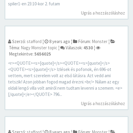
spiler1-en 23:10-kor 2. futam
Ugrás a hozzászóláshoz
Szerző:
stafford
¦
8 years ago
¦
Fórum:
Monster
¦
Téma:
Nagy Monster topic
¦
Válaszok:
4530
¦
Megtekintve:
5656025
<r><QUOTE><s>[quote]</s><QUOTE><s>[quote]</s>
<QUOTE><s>[quote]</s> Izlések és pofonok, én 696-ot
vettem, mert szerelem volt az első látásra. Azt vedd ami
tetszik! Azon jobban fogod magad érezni.<br/> Nálam az egy
oldali lengő villa volt amiről nem tudtam levenni a szemem. <e>
[/quote]</e></QUOTE> 796...
Ugrás a hozzászóláshoz
Szerző:
stafford
¦
8 years ago
¦
Fórum:
Monster
¦