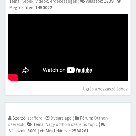
Téma:
Képek, videók, érdekességek
¦
Válaszok:
1839
¦
Megtekintve:
1450022
Ugrás a hozzászóláshoz
Szerző:
stafford
¦
9 years ago
¦
Fórum:
Otthoni
szerelők
¦
Téma:
Nagy otthoni szerelős topic
¦
Válaszok:
3001
¦
Megtekintve:
2588261