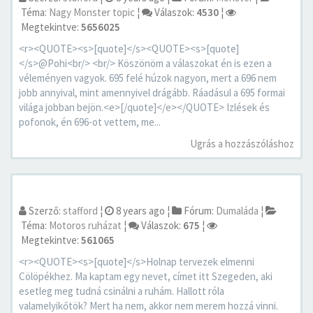
Téma:
Nagy Monster topic
¦
Válaszok:
4530
¦
Megtekintve:
5656025
<r><QUOTE><s>[quote]</s><QUOTE><s>[quote]
</s>@Pohi<br/> <br/> Köszönöm a válaszokat én is ezen a
véleményen vagyok. 695 felé húzok nagyon, mert a 696 nem
jobb annyival, mint amennyivel drágább. Ráadásul a 695 formai
világa jobban bejön.<e>[/quote]</e></QUOTE> Izlések és
pofonok, én 696-ot vettem, me...
Ugrás a hozzászóláshoz
Szerző:
stafford
¦
8 years ago
¦
Fórum:
Dumaláda
¦
Téma:
Motoros ruházat
¦
Válaszok:
675
¦
Megtekintve:
561065
<r><QUOTE><s>[quote]</s>Holnap tervezek elmenni
Cölöpékhez. Ma kaptam egy nevet, címet itt Szegeden, aki
esetleg meg tudná csinálni a ruhám. Hallott róla
valamelyikőtök? Mert ha nem, akkor nem merem hozzá vinni.