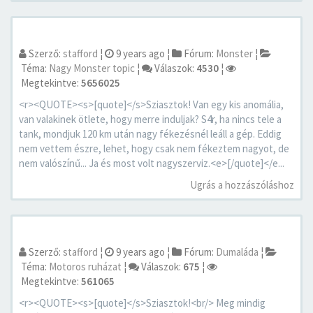
Szerző:
stafford
¦
9 years ago
¦
Fórum:
Monster
¦
Téma:
Nagy Monster topic
¦
Válaszok:
4530
¦
Megtekintve:
5656025
<r><QUOTE><s>[quote]</s>Sziasztok! Van egy kis anomália,
van valakinek ötlete, hogy merre induljak? S4r, ha nincs tele a
tank, mondjuk 120 km után nagy fékezésnél leáll a gép. Eddig
nem vettem észre, lehet, hogy csak nem fékeztem nagyot, de
nem valószínű... Ja és most volt nagyszerviz.<e>[/quote]</e...
Ugrás a hozzászóláshoz
Szerző:
stafford
¦
9 years ago
¦
Fórum:
Dumaláda
¦
Téma:
Motoros ruházat
¦
Válaszok:
675
¦
Megtekintve:
561065
<r><QUOTE><s>[quote]</s>Sziasztok!<br/> Meg mindig