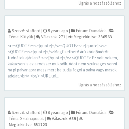
Ugrás a hozzászóláshoz
Szerző:
stafford
¦
8 years ago
¦
Fórum:
Dumaláda
¦
Téma:
Kütyük
¦
Válaszok:
271
¦
Megtekintve:
336563
<r><QUOTE><s>[quote]</s><QUOTE><s>[quote]</s>
<QUOTE><s>[quote]</s>Megfizethető árú köridőmérőt
tudnátok ajánlani? <e>[/quote]</e></QUOTE> Ez volt nekem,
kakucson is ez a rndszer mukodik. Adot nem szukseges venni
ha pl palyanapra mesz mert be tudja fogni a palya vagy masok
adojat.<br/> <br/> <URL url...
Ugrás a hozzászóláshoz
Szerző:
stafford
¦
8 years ago
¦
Fórum:
Dumaláda
¦
Téma:
Szülinaposok
¦
Válaszok:
689
¦
Megtekintve:
651723