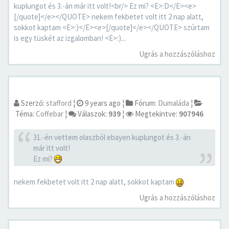
kuplungot és 3.-án már itt volt!<br/> Ez mi? <E>:D</E><e>
[/quote]</e></QUOTE> nekem fekbetet volt itt 2 nap alatt,
sokkot kaptam <E>:)</E><e>[/quote]</e></QUOTE> szúrtam
is egy tüskét az izgalomban! <E>:)...
Ugrás a hozzászóláshoz
Szerző:
stafford
¦
9 years ago
¦
Fórum:
Dumaláda
¦
Téma:
Coffebar
¦
Válaszok:
939
¦
Megtekintve:
907946
31.-én vettem olaszból ebayen kuplungot és 3.-án
már itt volt!
Ez mi?
nekem fekbetet volt itt 2 nap alatt, sokkot kaptam
Ugrás a hozzászóláshoz