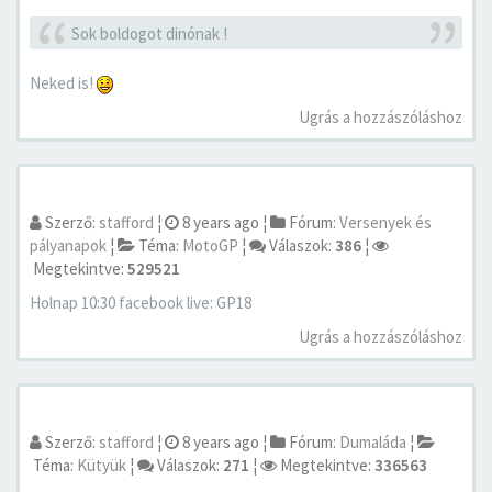
Sok boldogot dinónak !
Neked is!
Ugrás a hozzászóláshoz
Szerző:
stafford
¦
8 years ago
¦
Fórum:
Versenyek és
pályanapok
¦
Téma:
MotoGP
¦
Válaszok:
386
¦
Megtekintve:
529521
Holnap 10:30 facebook live: GP18
Ugrás a hozzászóláshoz
Szerző:
stafford
¦
8 years ago
¦
Fórum:
Dumaláda
¦
Téma:
Kütyük
¦
Válaszok:
271
¦
Megtekintve:
336563