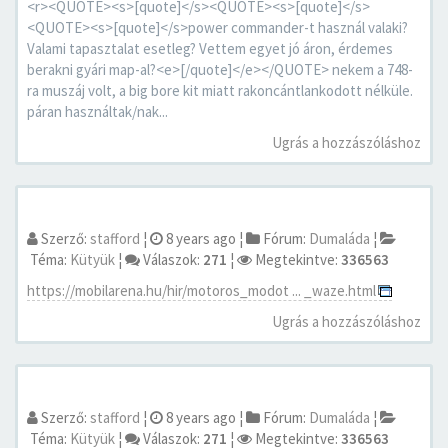
<r><QUOTE><s>[quote]</s><QUOTE><s>[quote]</s>
<QUOTE><s>[quote]</s>power commander-t használ valaki?
Valami tapasztalat esetleg? Vettem egyet jó áron, érdemes
berakni gyári map-al?<e>[/quote]</e></QUOTE> nekem a 748-
ra muszáj volt, a big bore kit miatt rakoncántlankodott nélküle.
páran használtak/nak...
Ugrás a hozzászóláshoz
Szerző:
stafford
¦
8 years ago
¦
Fórum:
Dumaláda
¦
Téma:
Kütyük
¦
Válaszok:
271
¦
Megtekintve:
336563
https://mobilarena.hu/hir/motoros_modot ... _waze.html
Ugrás a hozzászóláshoz
Szerző:
stafford
¦
8 years ago
¦
Fórum:
Dumaláda
¦
Téma:
Kütyük
¦
Válaszok:
271
¦
Megtekintve:
336563