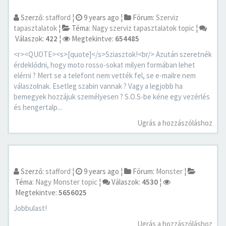
Szerző:
stafford
¦
9 years ago
¦
Fórum:
Szerviz
tapasztalatok
¦
Téma:
Nagy szerviz tapasztalatok topic
¦
Válaszok:
422
¦
Megtekintve:
654485
<r><QUOTE><s>[quote]</s>Sziasztok!<br/> Azután szeretnék
érdeklődni, hogy moto rosso-sokat milyen formában lehet
elérni ? Mert se a telefont nem vették fel, se e-mailre nem
válaszolnak. Esetleg szabin vannak ? Vagy a legjobb ha
bemegyek hozzájuk személyesen ? S.O.S-be kéne egy vezérlés
és hengertalp...
Ugrás a hozzászóláshoz
Szerző:
stafford
¦
9 years ago
¦
Fórum:
Monster
¦
Téma:
Nagy Monster topic
¦
Válaszok:
4530
¦
Megtekintve:
5656025
Jobbulast!
Ugrás a hozzászóláshoz