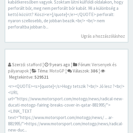
kabátkeresőben vagyok. Szoktam látni külföldi oldalakon, hogy
perforált bőr, meg nem perforált bőr kabát. Mi a különbség a
kettő között? Köszi<e>[/quote]</e></QUOTE> perforalt:
nyaron szellosebb, de jobban beazik.<br/> <br/> nem
perforaltba jobban b...
Ugrás a hozzászóláshoz
Szerző:
stafford
¦
9 years ago
¦
Fórum:
Versenyek és
pályanapok
¦
Téma:
MotoGP
¦
Válaszok:
386
¦
Megtekintve:
529521
<r><QUOTE><s>[quote]</s>Hogy tetszik ?<br/> Jó lesz ?<br/>
<URL
url="https://www.motorsport.com/motogp/news/radical-new-
ducati-motogp-fairing-breaks-cover-in-qatar-881995/">
<LINK_TEXT
text="https://www.motorsport.com/motogp/news/ ... ar-
881995/">https://www.motorsport.com/motogp/news/radical-
new-duc...