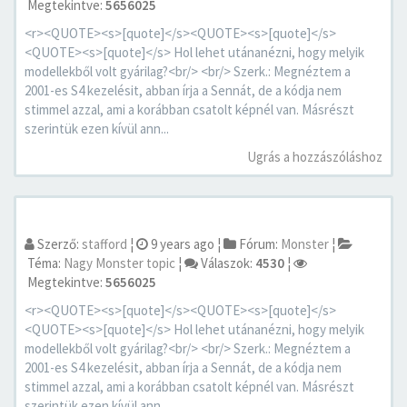
Megtekintve:
5656025
<r><QUOTE><s>[quote]</s><QUOTE><s>[quote]</s>
<QUOTE><s>[quote]</s> Hol lehet utánanézni, hogy melyik
modellekből volt gyárilag?<br/> <br/> Szerk.: Megnéztem a
2001-es S4 kezelésit, abban írja a Sennát, de a kódja nem
stimmel azzal, ami a korábban csatolt képnél van. Másrészt
szerintük ezen kívül ann...
Ugrás a hozzászóláshoz
Szerző:
stafford
¦
9 years ago
¦
Fórum:
Monster
¦
Téma:
Nagy Monster topic
¦
Válaszok:
4530
¦
Megtekintve:
5656025
<r><QUOTE><s>[quote]</s><QUOTE><s>[quote]</s>
<QUOTE><s>[quote]</s> Hol lehet utánanézni, hogy melyik
modellekből volt gyárilag?<br/> <br/> Szerk.: Megnéztem a
2001-es S4 kezelésit, abban írja a Sennát, de a kódja nem
stimmel azzal, ami a korábban csatolt képnél van. Másrészt
szerintük ezen kívül ann...