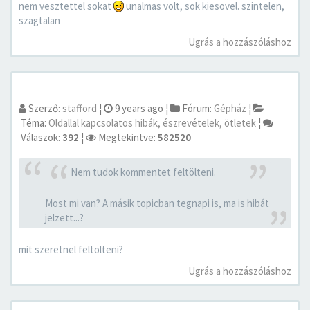
nem vesztettel sokat
unalmas volt, sok kiesovel. szintelen,
szagtalan
Ugrás a hozzászóláshoz
Szerző:
stafford
¦
9 years ago
¦
Fórum:
Gépház
¦
Téma:
Oldallal kapcsolatos hibák, észrevételek, ötletek
¦
Válaszok:
392
¦
Megtekintve:
582520
Nem tudok kommentet feltölteni.
Most mi van? A másik topicban tegnapi is, ma is hibát
jelzett...?
mit szeretnel feltolteni?
Ugrás a hozzászóláshoz