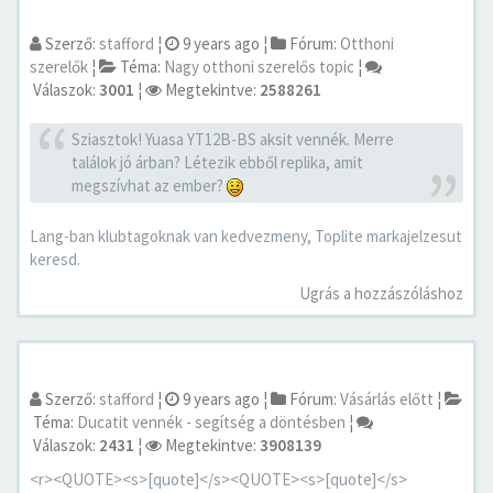
Szerző:
stafford
¦
9 years ago
¦
Fórum:
Otthoni
szerelők
¦
Téma:
Nagy otthoni szerelős topic
¦
Válaszok:
3001
¦
Megtekintve:
2588261
Sziasztok! Yuasa YT12B-BS aksit vennék. Merre
találok jó árban? Létezik ebből replika, amit
megszívhat az ember?
Lang-ban klubtagoknak van kedvezmeny, Toplite markajelzesut
keresd.
Ugrás a hozzászóláshoz
Szerző:
stafford
¦
9 years ago
¦
Fórum:
Vásárlás előtt
¦
Téma:
Ducatit vennék - segítség a döntésben
¦
Válaszok:
2431
¦
Megtekintve:
3908139
<r><QUOTE><s>[quote]</s><QUOTE><s>[quote]</s>