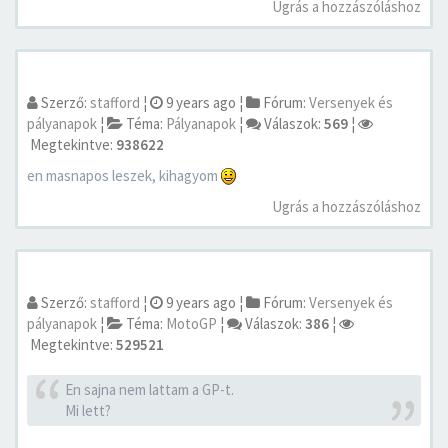
Ugrás a hozzászóláshoz
Szerző:
stafford
¦
9 years ago
¦
Fórum:
Versenyek és
pályanapok
¦
Téma:
Pályanapok
¦
Válaszok:
569
¦
Megtekintve:
938622
en masnapos leszek, kihagyom
Ugrás a hozzászóláshoz
Szerző:
stafford
¦
9 years ago
¦
Fórum:
Versenyek és
pályanapok
¦
Téma:
MotoGP
¦
Válaszok:
386
¦
Megtekintve:
529521
En sajna nem lattam a GP-t.
Mi lett?