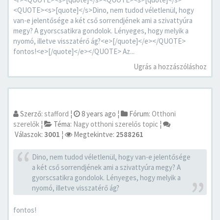
<QUOTE><s>[quote]</s>Dino, nem tudod véletlenül, hogy
van-e jelentősége a két cső sorrendjének ami a szivattyúra
megy? A gyorscsatikra gondolok. Lényeges, hogy melyik a
nyomó, illetve visszatérő ág?<e>[/quote]</e></QUOTE>
fontos!<e>[/quote]</e></QUOTE> Az...
Ugrás a hozzászóláshoz
Szerző:
stafford
¦
8 years ago
¦
Fórum:
Otthoni
szerelők
¦
Téma:
Nagy otthoni szerelős topic
¦
Válaszok:
3001
¦
Megtekintve:
2588261
Dino, nem tudod véletlenül, hogy van-e jelentősége
a két cső sorrendjének ami a szivattyúra megy? A
gyorscsatikra gondolok. Lényeges, hogy melyik a
nyomó, illetve visszatérő ág?
fontos!