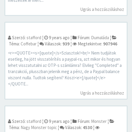
meszeltek le mert...
Ugrás a hozzászóláshoz
Szerző:
stafford
¦
9 years ago
¦
Fórum:
Dumaláda
¦
Téma:
Coffebar
¦
Válaszok:
939
¦
Megtekintve:
907946
<r><QUOTE><s>[quote]</s>Sziasztok!<br/> Nem tudjátok
esetleg, ha jött visszatérítés a paypal-ra, azt mikor és hogyan
lehet visszatutalni az OTP-s számlámra? Elvileg "Completed" a
tranzakció, plusszban jelenik meg a pénz, de a Paypal balance
viszont nulla. Tudtok segíteni? Köszi<e>[/quote]</e>
</QUOTE...
Ugrás a hozzászóláshoz
Szerző:
stafford
¦
9 years ago
¦
Fórum:
Monster
¦
Téma:
Nagy Monster topic
¦
Válaszok:
4530
¦