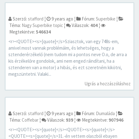
Szerző:
stafford
¦
9 years ago
¦
Fórum:
Superbike
¦
Téma:
Nagy Superbike topic
¦
Válaszok:
404
¦
Megtekintve:
546634
<r><QUOTE><s>[quote]</s>Sziasztok, van egy 748s-em,
amivel most vannak problémáim, és lehetséges, hogy a
sztenderérzékelő (nem tudom mi a pontos neve O.o, de arra a
kis érzékelőre gondolok, ami nem enged ráindítani, ha a
sztenderen van a motor) a hibás, és ezt szeretném kikötni,
megszüntetni. Valaki...
Ugrás a hozzászóláshoz
Szerző:
stafford
¦
9 years ago
¦
Fórum:
Dumaláda
¦
Téma:
Coffebar
¦
Válaszok:
939
¦
Megtekintve:
907946
<r><QUOTE><s>[quote]</s><QUOTE><s>[quote]</s>
<QUOTE><s>[quote]</s>31.-én vettem olaszból ebayen