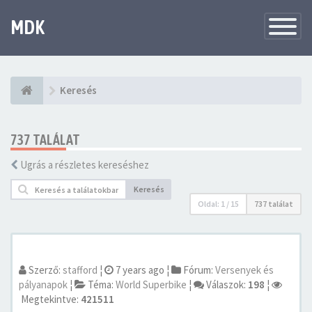
MDK
Változtat
navigáció
Keresés
737 TALÁLAT
Ugrás a részletes kereséshez
Keresés
Oldal:
1
/
15
737 találat
Szerző:
stafford
¦
7 years ago
¦
Fórum:
Versenyek és
pályanapok
¦
Téma:
World Superbike
¦
Válaszok:
198
¦
Megtekintve:
421511