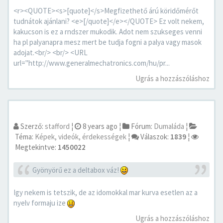
<r><QUOTE><s>[quote]</s>Megfizethető árú köridőmérőt
tudnátok ajánlani? <e>[/quote]</e></QUOTE> Ez volt nekem,
kakucson is ez a rndszer mukodik. Adot nem szukseges venni
ha pl palyanapra mesz mert be tudja fogni a palya vagy masok
adojat.<br/> <br/> <URL
url="http://www.generalmechatronics.com/hu/pr...
Ugrás a hozzászóláshoz
Szerző:
stafford
¦
8 years ago
¦
Fórum:
Dumaláda
¦
Téma:
Képek, videók, érdekességek
¦
Válaszok:
1839
¦
Megtekintve:
1450022
Gyönyörű ez a deltabox váz!
Igy nekem is tetszik, de az idomokkal mar kurva esetlen az a
nyelv formaju ize
Ugrás a hozzászóláshoz