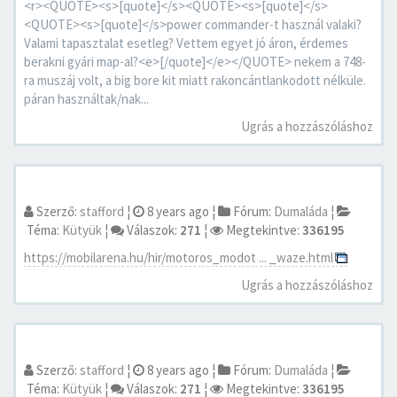
<r><QUOTE><s>[quote]</s><QUOTE><s>[quote]</s>
<QUOTE><s>[quote]</s>power commander-t használ valaki?
Valami tapasztalat esetleg? Vettem egyet jó áron, érdemes
berakni gyári map-al?<e>[/quote]</e></QUOTE> nekem a 748-
ra muszáj volt, a big bore kit miatt rakoncántlankodott nélküle.
páran használtak/nak...
Ugrás a hozzászóláshoz
Szerző:
stafford
¦
8 years ago
¦
Fórum:
Dumaláda
¦
Téma:
Kütyük
¦
Válaszok:
271
¦
Megtekintve:
336195
https://mobilarena.hu/hir/motoros_modot ... _waze.html
Ugrás a hozzászóláshoz
Szerző:
stafford
¦
8 years ago
¦
Fórum:
Dumaláda
¦
Téma:
Kütyük
¦
Válaszok:
271
¦
Megtekintve:
336195