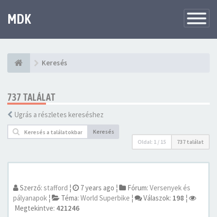
MDK
Változtat
navigáció
Keresés
737 TALÁLAT
Ugrás a részletes kereséshez
Keresés
Oldal:
1
/
15
737 találat
Szerző:
stafford
¦
7 years ago
¦
Fórum:
Versenyek és
pályanapok
¦
Téma:
World Superbike
¦
Válaszok:
198
¦
Megtekintve:
421246