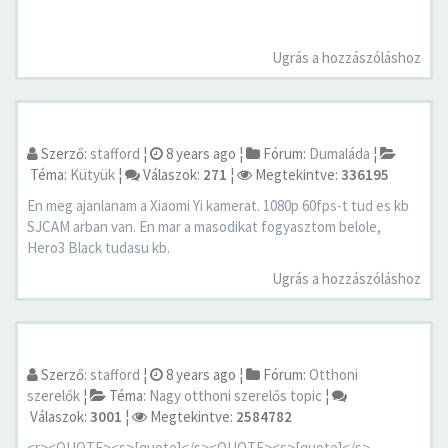
Ugrás a hozzászóláshoz
Szerző:
stafford
¦
8 years ago
¦
Fórum:
Dumaláda
¦
Téma:
Kütyük
¦
Válaszok:
271
¦
Megtekintve:
336195
En meg ajanlanam a Xiaomi Yi kamerat. 1080p 60fps-t tud es kb
SJCAM arban van. En mar a masodikat fogyasztom belole,
Hero3 Black tudasu kb.
Ugrás a hozzászóláshoz
Szerző:
stafford
¦
8 years ago
¦
Fórum:
Otthoni
szerelők
¦
Téma:
Nagy otthoni szerelős topic
¦
Válaszok:
3001
¦
Megtekintve:
2584782
<r><QUOTE><s>[quote]</s><QUOTE><s>[quote]</s>