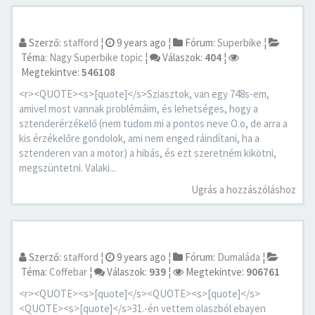
Szerző:
stafford
¦
9 years ago
¦
Fórum:
Superbike
¦
Téma:
Nagy Superbike topic
¦
Válaszok:
404
¦
Megtekintve:
546108
<r><QUOTE><s>[quote]</s>Sziasztok, van egy 748s-em,
amivel most vannak problémáim, és lehetséges, hogy a
sztenderérzékelő (nem tudom mi a pontos neve O.o, de arra a
kis érzékelőre gondolok, ami nem enged ráindítani, ha a
sztenderen van a motor) a hibás, és ezt szeretném kikötni,
megszüntetni. Valaki...
Ugrás a hozzászóláshoz
Szerző:
stafford
¦
9 years ago
¦
Fórum:
Dumaláda
¦
Téma:
Coffebar
¦
Válaszok:
939
¦
Megtekintve:
906761
<r><QUOTE><s>[quote]</s><QUOTE><s>[quote]</s>
<QUOTE><s>[quote]</s>31.-én vettem olaszból ebayen