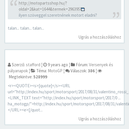
http://motopartsshop.hu/?
oldal=2&kat=1644&termek=296395
ilyen szöveggel szeretnének motort eladni?
talan... talan... talan...
Ugrás a hozzászóláshoz
Szerző:
stafford
¦
9 years ago
¦
Fórum:
Versenyek és
pályanapok
¦
Téma:
MotoGP
¦
Válaszok:
386
¦
Megtekintve:
528999
<r><QUOTE><s>[quote]</s><URL
url="http://index.hu/sport/motorsport/2017/08/31/valentino_ros
<LINK_TEXT text="http://index.hu/sport/motorsport/2017/0 ...
ha_motogp/">http://index.hu/sport/motorsport/2017/08/31/vale
</URL><e>[/quot...
Ugrás a hozzászóláshoz