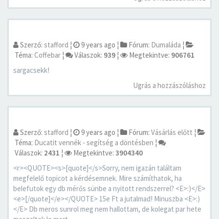
Szerző:
stafford
¦
9 years ago
¦
Fórum:
Dumaláda
¦
Téma:
Coffebar
¦
Válaszok:
939
¦
Megtekintve:
906761
sargacsekk!
Ugrás a hozzászóláshoz
Szerző:
stafford
¦
9 years ago
¦
Fórum:
Vásárlás előtt
¦
Téma:
Ducatit vennék - segítség a döntésben
¦
Válaszok:
2431
¦
Megtekintve:
3904340
<r><QUOTE><s>[quote]</s>Sorry, nem igazán találtam
megfelelő topicot a kérdésemnek. Mire számíthatok, ha
belefutok egy db mérős sünbe a nyitott rendszerrel? <E>:)</E>
<e>[/quote]</e></QUOTE> 15e Ft a jutalmad! Minuszba <E>:)
</E> Db meros sunrol meg nem hallottam, de kolegat par hete