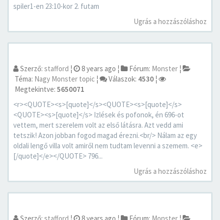
spiler1-en 23:10-kor 2. futam
Ugrás a hozzászóláshoz
Szerző:
stafford
¦
8 years ago
¦
Fórum:
Monster
¦
Téma:
Nagy Monster topic
¦
Válaszok:
4530
¦
Megtekintve:
5650071
<r><QUOTE><s>[quote]</s><QUOTE><s>[quote]</s>
<QUOTE><s>[quote]</s> Izlések és pofonok, én 696-ot
vettem, mert szerelem volt az első látásra. Azt vedd ami
tetszik! Azon jobban fogod magad érezni.<br/> Nálam az egy
oldali lengő villa volt amiről nem tudtam levenni a szemem. <e>
[/quote]</e></QUOTE> 796...
Ugrás a hozzászóláshoz
Szerző:
stafford
¦
8 years ago
¦
Fórum:
Monster
¦