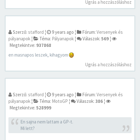
Ugrás a hozzászóláshoz
Szerző:
stafford
¦
9 years ago
¦
Fórum:
Versenyek és
pályanapok
¦
Téma:
Pályanapok
¦
Válaszok:
569
¦
Megtekintve:
937868
en masnapos leszek, kihagyom
Ugrás a hozzászóláshoz
Szerző:
stafford
¦
9 years ago
¦
Fórum:
Versenyek és
pályanapok
¦
Téma:
MotoGP
¦
Válaszok:
386
¦
Megtekintve:
528999
En sajna nem lattam a GP-t.
Mi lett?