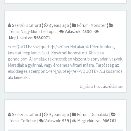
Szerző:
stafford
¦
8 years ago
¦
Fórum:
Monster
¦
Téma:
Nagy Monster topic
¦
Válaszok:
4530
¦
Megtekintve:
5650071
<r><QUOTE><s>[quote]</s>Cserélni akarok télen kuplung
kosarat meg lamellákat. Kosárból könnyített Kbike-ra
gondoltam. A lamellák tekintetében viszont bizonytalan vagyok.
Maradjak a gyárinál, vagy érdemes váltani másra. Tartósság az
elsődleges szempont.<e>[/quote]</e></QUOTE> Alu kosarhoz
alu lamelak...
Ugrás a hozzászóláshoz
Szerző:
stafford
¦
9 years ago
¦
Fórum:
Dumaláda
¦
Téma:
Coffebar
¦
Válaszok:
939
¦
Megtekintve:
906761