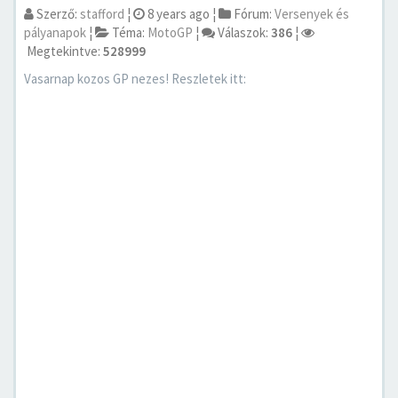
Szerző:
stafford
¦
8 years ago
¦
Fórum:
Versenyek és
pályanapok
¦
Téma:
MotoGP
¦
Válaszok:
386
¦
Megtekintve:
528999
Vasarnap kozos GP nezes! Reszletek itt: