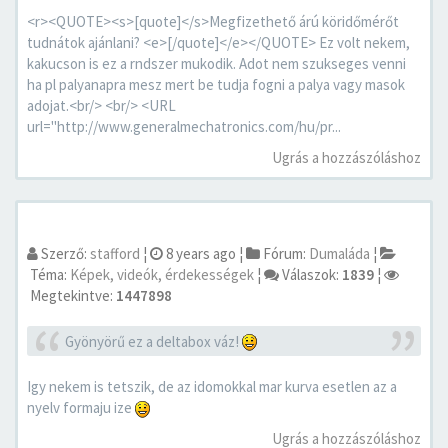
<r><QUOTE><s>[quote]</s>Megfizethető árú köridőmérőt
tudnátok ajánlani? <e>[/quote]</e></QUOTE> Ez volt nekem,
kakucson is ez a rndszer mukodik. Adot nem szukseges venni
ha pl palyanapra mesz mert be tudja fogni a palya vagy masok
adojat.<br/> <br/> <URL
url="http://www.generalmechatronics.com/hu/pr...
Ugrás a hozzászóláshoz
Szerző:
stafford
¦
8 years ago
¦
Fórum:
Dumaláda
¦
Téma:
Képek, videók, érdekességek
¦
Válaszok:
1839
¦
Megtekintve:
1447898
Gyönyörű ez a deltabox váz!
Igy nekem is tetszik, de az idomokkal mar kurva esetlen az a
nyelv formaju ize
Ugrás a hozzászóláshoz