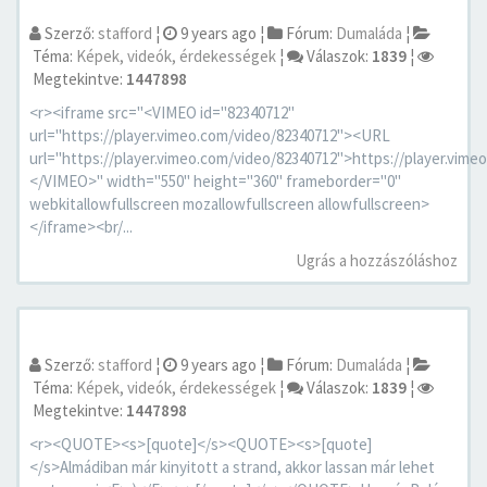
Szerző:
stafford
¦
9 years ago
¦
Fórum:
Dumaláda
¦
Téma:
Képek, videók, érdekességek
¦
Válaszok:
1839
¦
Megtekintve:
1447898
<r><iframe src="<VIMEO id="82340712"
url="https://player.vimeo.com/video/82340712"><URL
url="https://player.vimeo.com/video/82340712">https://player.vim
</VIMEO>" width="550" height="360" frameborder="0"
webkitallowfullscreen mozallowfullscreen allowfullscreen>
</iframe><br/...
Ugrás a hozzászóláshoz
Szerző:
stafford
¦
9 years ago
¦
Fórum:
Dumaláda
¦
Téma:
Képek, videók, érdekességek
¦
Válaszok:
1839
¦
Megtekintve:
1447898
<r><QUOTE><s>[quote]</s><QUOTE><s>[quote]
</s>Almádiban már kinyitott a strand, akkor lassan már lehet