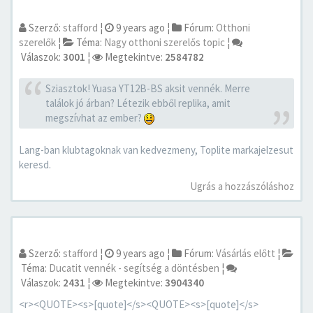
Szerző:
stafford
¦
9 years ago
¦
Fórum:
Otthoni
szerelők
¦
Téma:
Nagy otthoni szerelős topic
¦
Válaszok:
3001
¦
Megtekintve:
2584782
Sziasztok! Yuasa YT12B-BS aksit vennék. Merre
találok jó árban? Létezik ebből replika, amit
megszívhat az ember?
Lang-ban klubtagoknak van kedvezmeny, Toplite markajelzesut
keresd.
Ugrás a hozzászóláshoz
Szerző:
stafford
¦
9 years ago
¦
Fórum:
Vásárlás előtt
¦
Téma:
Ducatit vennék - segítség a döntésben
¦
Válaszok:
2431
¦
Megtekintve:
3904340
<r><QUOTE><s>[quote]</s><QUOTE><s>[quote]</s>