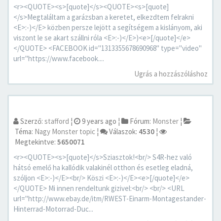
<r><QUOTE><s>[quote]</s><QUOTE><s>[quote]
</s>Megtaláltam a garázsban a keretet, elkezdtem felrakni
<E>:-)</E> közben persze lejött a segítségem a kislányom, aki
viszont le se akart szállni róla <E>:-)</E>)<e>[/quote]</e>
</QUOTE> <FACEBOOK id="1313355678690968" type="video"
url="https://www.facebook....
Ugrás a hozzászóláshoz
Szerző:
stafford
¦
9 years ago
¦
Fórum:
Monster
¦
Téma:
Nagy Monster topic
¦
Válaszok:
4530
¦
Megtekintve:
5650071
<r><QUOTE><s>[quote]</s>Sziasztok!<br/> S4R-hez való
hátsó emelő ha kallódik valakinél otthon és esetleg eladná,
szóljon <E>:-)</E><br/> Köszi <E>:-)</E><e>[/quote]</e>
</QUOTE> Mi innen rendeltunk gizivel:<br/> <br/> <URL
url="http://www.ebay.de/itm/RWEST-Einarm-Montagestander-
Hinterrad-Motorrad-Duc...