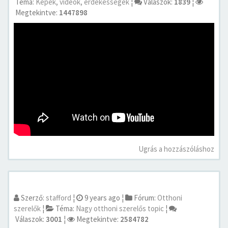
Téma:
Képek, videók, érdekességek
¦
Válaszok:
1839
¦
Megtekintve:
1447898
Ugrás a hozzászóláshoz
Szerző:
stafford
¦
9 years ago
¦
Fórum:
Otthoni
szerelők
¦
Téma:
Nagy otthoni szerelős topic
¦
Válaszok:
3001
¦
Megtekintve:
2584782