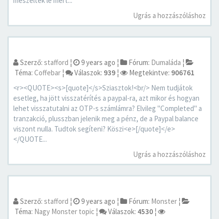
meszeltek le mert...
Ugrás a hozzászóláshoz
Szerző:
stafford
¦
9 years ago
¦
Fórum:
Dumaláda
¦
Téma:
Coffebar
¦
Válaszok:
939
¦
Megtekintve:
906761
<r><QUOTE><s>[quote]</s>Sziasztok!<br/> Nem tudjátok
esetleg, ha jött visszatérítés a paypal-ra, azt mikor és hogyan
lehet visszatutalni az OTP-s számlámra? Elvileg "Completed" a
tranzakció, plusszban jelenik meg a pénz, de a Paypal balance
viszont nulla. Tudtok segíteni? Köszi<e>[/quote]</e>
</QUOTE...
Ugrás a hozzászóláshoz
Szerző:
stafford
¦
9 years ago
¦
Fórum:
Monster
¦
Téma:
Nagy Monster topic
¦
Válaszok:
4530
¦