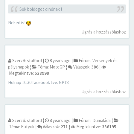
Sok boldogot dinónak !
Neked is!
Ugrás a hozzászóláshoz
Szerző:
stafford
¦
8 years ago
¦
Fórum:
Versenyek és
pályanapok
¦
Téma:
MotoGP
¦
Válaszok:
386
¦
Megtekintve:
528999
Holnap 10:30 facebook live: GP18
Ugrás a hozzászóláshoz
Szerző:
stafford
¦
8 years ago
¦
Fórum:
Dumaláda
¦
Téma:
Kütyük
¦
Válaszok:
271
¦
Megtekintve:
336195