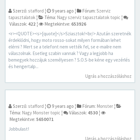
Szerző:
stafford
¦
9 years ago
¦
Fórum:
Szerviz
tapasztalatok
¦
Téma:
Nagy szerviz tapasztalatok topic
¦
Válaszok:
422
¦
Megtekintve:
653926
<r><QUOTE><s>[quote]</s>Sziasztok!<br/> Azután szeretnék
érdeklődni, hogy moto rosso-sokat milyen formában lehet
elérni ? Mert se a telefont nem vették fel, se e-mailre nem
válaszolnak. Esetleg szabin vannak ? Vagy a legjobb ha
bemegyek hozzájuk személyesen ? S.O.S-be kéne egy vezérlés
és hengertalp...
Ugrás a hozzászóláshoz
Szerző:
stafford
¦
9 years ago
¦
Fórum:
Monster
¦
Téma:
Nagy Monster topic
¦
Válaszok:
4530
¦
Megtekintve:
5650071
Jobbulast!
Ugrás a hozzászóláshoz