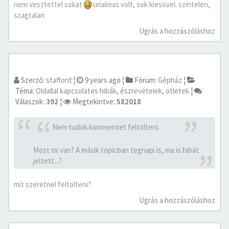
nem vesztettel sokat
unalmas volt, sok kiesovel. szintelen,
szagtalan
Ugrás a hozzászóláshoz
Szerző:
stafford
¦
9 years ago
¦
Fórum:
Gépház
¦
Téma:
Oldallal kapcsolatos hibák, észrevételek, ötletek
¦
Válaszok:
392
¦
Megtekintve:
582018
Nem tudok kommentet feltölteni.
Most mi van? A másik topicban tegnapi is, ma is hibát
jelzett...?
mit szeretnel feltolteni?
Ugrás a hozzászóláshoz