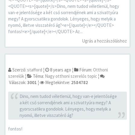
<QUOTE><s>[quote]</s>Dino, nem tudod véletlenül, hogy
van-e jelentősége a két cső sorrendjének ami a szivattyúra
megy? A gyorscsatikra gondolok. Lényeges, hogy melyik a
nyomó, illetve visszatérő ág?<e>[/quote]</e></QUOTE>
fontos!<e>[/quote]</e></QUOTE> Az...
Ugrás a hozzászóláshoz
Szerző:
stafford
¦
8 years ago
¦
Fórum:
Otthoni
szerelők
¦
Téma:
Nagy otthoni szerelős topic
¦
Válaszok:
3001
¦
Megtekintve:
2584782
Dino, nem tudod véletlenül, hogy van-e jelentősége
a két cső sorrendjének ami a szivattyúra megy? A
gyorscsatikra gondolok. Lényeges, hogy melyik a
nyomó, illetve visszatérő ág?
fontos!