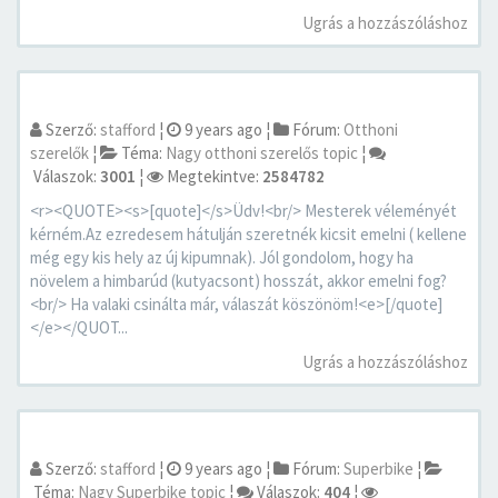
Ugrás a hozzászóláshoz
Szerző:
stafford
¦
9 years ago
¦
Fórum:
Otthoni
szerelők
¦
Téma:
Nagy otthoni szerelős topic
¦
Válaszok:
3001
¦
Megtekintve:
2584782
<r><QUOTE><s>[quote]</s>Üdv!<br/> Mesterek véleményét
kérném.Az ezredesem hátulján szeretnék kicsit emelni ( kellene
még egy kis hely az új kipumnak). Jól gondolom, hogy ha
növelem a himbarúd (kutyacsont) hosszát, akkor emelni fog?
<br/> Ha valaki csinálta már, válaszát köszönöm!<e>[/quote]
</e></QUOT...
Ugrás a hozzászóláshoz
Szerző:
stafford
¦
9 years ago
¦
Fórum:
Superbike
¦
Téma:
Nagy Superbike topic
¦
Válaszok:
404
¦