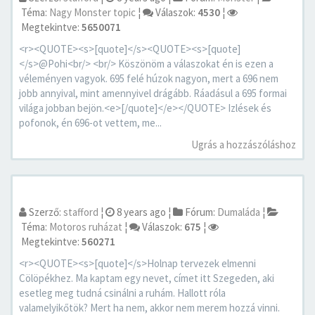
Téma:
Nagy Monster topic
¦
Válaszok:
4530
¦
Megtekintve:
5650071
<r><QUOTE><s>[quote]</s><QUOTE><s>[quote]
</s>@Pohi<br/> <br/> Köszönöm a válaszokat én is ezen a
véleményen vagyok. 695 felé húzok nagyon, mert a 696 nem
jobb annyival, mint amennyivel drágább. Ráadásul a 695 formai
világa jobban bejön.<e>[/quote]</e></QUOTE> Izlések és
pofonok, én 696-ot vettem, me...
Ugrás a hozzászóláshoz
Szerző:
stafford
¦
8 years ago
¦
Fórum:
Dumaláda
¦
Téma:
Motoros ruházat
¦
Válaszok:
675
¦
Megtekintve:
560271
<r><QUOTE><s>[quote]</s>Holnap tervezek elmenni
Cölöpékhez. Ma kaptam egy nevet, címet itt Szegeden, aki
esetleg meg tudná csinálni a ruhám. Hallott róla
valamelyikőtök? Mert ha nem, akkor nem merem hozzá vinni.