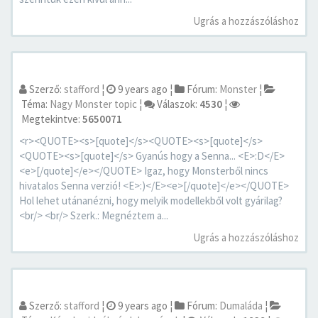
Ugrás a hozzászóláshoz
Szerző:
stafford
¦
9 years ago
¦
Fórum:
Monster
¦
Téma:
Nagy Monster topic
¦
Válaszok:
4530
¦
Megtekintve:
5650071
<r><QUOTE><s>[quote]</s><QUOTE><s>[quote]</s>
<QUOTE><s>[quote]</s> Gyanús hogy a Senna... <E>:D</E>
<e>[/quote]</e></QUOTE> Igaz, hogy Monsterből nincs
hivatalos Senna verzió! <E>:)</E><e>[/quote]</e></QUOTE>
Hol lehet utánanézni, hogy melyik modellekből volt gyárilag?
<br/> <br/> Szerk.: Megnéztem a...
Ugrás a hozzászóláshoz
Szerző:
stafford
¦
9 years ago
¦
Fórum:
Dumaláda
¦