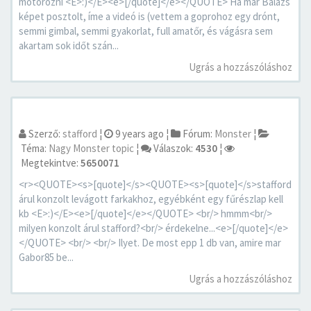
motorozni <E>:)</E><e>[/quote]</e></QUOTE> Ha már Balázs
képet posztolt, íme a videó is (vettem a goprohoz egy drónt,
semmi gimbal, semmi gyakorlat, full amatőr, és vágásra sem
akartam sok időt szán...
Ugrás a hozzászóláshoz
Szerző:
stafford
¦
9 years ago
¦
Fórum:
Monster
¦
Téma:
Nagy Monster topic
¦
Válaszok:
4530
¦
Megtekintve:
5650071
<r><QUOTE><s>[quote]</s><QUOTE><s>[quote]</s>stafford
árul konzolt levágott farkakhoz, egyébként egy fűrészlap kell
kb <E>:)</E><e>[/quote]</e></QUOTE> <br/> hmmm<br/>
milyen konzolt árul stafford?<br/> érdekelne...<e>[/quote]</e>
</QUOTE> <br/> <br/> Ilyet. De most epp 1 db van, amire mar
Gabor85 be...
Ugrás a hozzászóláshoz