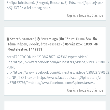
Szélpál bőrdíszmű. (Szeged, Becsei u. 3). Köszi<e>[/quote]</e>
</QUOTE> A fel orszag hozz...
Ugrás a hozzászóláshoz
Szerző:
stafford
¦
8 years ago
¦
Fórum:
Dumaláda
¦
Téma:
Képek, videók, érdekességek
¦
Válaszok:
1839
¦
Megtekintve:
1447898
<r><FACEBOOK id="2398627870162736" type="video"
url="https://www.facebook.com/Alpinestars/videos/2398627870162
<URL
url="https://www.facebook.com/Alpinestars/videos/2398627870162
<LINK_TEXT text="https://www.facebook.com/Alpinestars/vi
... 870162736/">https://www.facebook.com/Alpinestars/v...
Ugrás a hozzászóláshoz