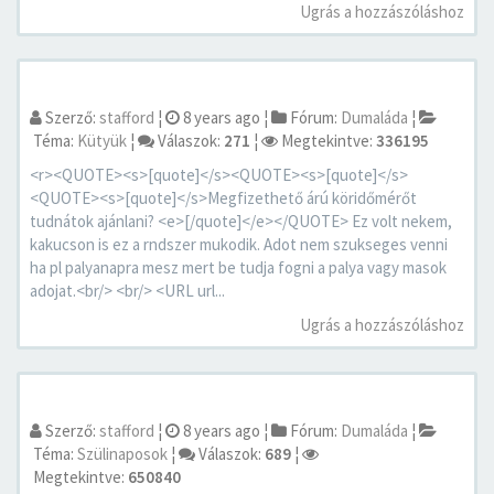
Ugrás a hozzászóláshoz
Szerző:
stafford
¦
8 years ago
¦
Fórum:
Dumaláda
¦
Téma:
Kütyük
¦
Válaszok:
271
¦
Megtekintve:
336195
<r><QUOTE><s>[quote]</s><QUOTE><s>[quote]</s>
<QUOTE><s>[quote]</s>Megfizethető árú köridőmérőt
tudnátok ajánlani? <e>[/quote]</e></QUOTE> Ez volt nekem,
kakucson is ez a rndszer mukodik. Adot nem szukseges venni
ha pl palyanapra mesz mert be tudja fogni a palya vagy masok
adojat.<br/> <br/> <URL url...
Ugrás a hozzászóláshoz
Szerző:
stafford
¦
8 years ago
¦
Fórum:
Dumaláda
¦
Téma:
Szülinaposok
¦
Válaszok:
689
¦
Megtekintve:
650840