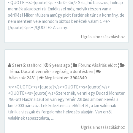
<QUOTE><s>[quote]</s> <br/> <br/> Szia, hú basszus, holnap
mennék alkudozni rá. Emlékszel még melyik részen van a
sérülés! Mikor ráültem amúgy picit ferdének tűnt a kormány, de
nem mentem vele mondom biztos benézek valamit. <e>
[/quote]</e></QUOTE> A vazny...
Ugrás a hozzászóláshoz
Szerző:
stafford
¦
9 years ago
¦
Fórum:
Vásárlás előtt
¦
Téma:
Ducatit vennék - segítség a döntésben
¦
Válaszok:
2431
¦
Megtekintve:
3904340
<r><QUOTE><s>[quote]</s><QUOTE><s>[quote]</s>
<QUOTE><s>[quote]</s>Szeretnék, venni egy Ducati Monster
796-ot! Használtautón van egy fehér 2010es amiben kevés a
km! 5000 párszáz. Lekérdeztem az előéletét, a km valósnak
tűnik a vizsgák és forgalomba helyezés alapján. Van erről
valakinek tapasztalata, ...
Ugrás a hozzászóláshoz