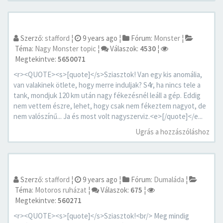
Szerző:
stafford
¦
9 years ago
¦
Fórum:
Monster
¦
Téma:
Nagy Monster topic
¦
Válaszok:
4530
¦
Megtekintve:
5650071
<r><QUOTE><s>[quote]</s>Sziasztok! Van egy kis anomália,
van valakinek ötlete, hogy merre induljak? S4r, ha nincs tele a
tank, mondjuk 120 km után nagy fékezésnél leáll a gép. Eddig
nem vettem észre, lehet, hogy csak nem fékeztem nagyot, de
nem valószínű... Ja és most volt nagyszerviz.<e>[/quote]</e...
Ugrás a hozzászóláshoz
Szerző:
stafford
¦
9 years ago
¦
Fórum:
Dumaláda
¦
Téma:
Motoros ruházat
¦
Válaszok:
675
¦
Megtekintve:
560271
<r><QUOTE><s>[quote]</s>Sziasztok!<br/> Meg mindig