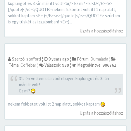
kuplungot és 3.-án már itt volt!<br/> Ez mi? <E>:D</E><e>
[/quote]</e></QUOTE> nekem fekbetet volt itt 2 nap alatt,
sokkot kaptam <E>:)</E><e>[/quote]</e></QUOTE> szúrtam
is egy tüskét az izgalomban! <E>:)...
Ugrás a hozzászóláshoz
Szerző:
stafford
¦
9 years ago
¦
Fórum:
Dumaláda
¦
Téma:
Coffebar
¦
Válaszok:
939
¦
Megtekintve:
906761
31.-én vettem olaszból ebayen kuplungot és 3.-án
már itt volt!
Ez mi?
nekem fekbetet volt itt 2 nap alatt, sokkot kaptam
Ugrás a hozzászóláshoz