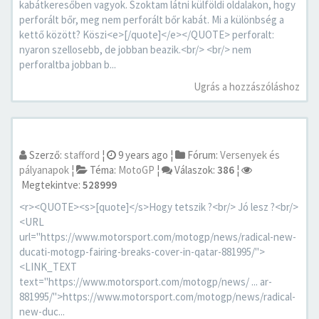
kabátkeresőben vagyok. Szoktam látni külföldi oldalakon, hogy
perforált bőr, meg nem perforált bőr kabát. Mi a különbség a
kettő között? Köszi<e>[/quote]</e></QUOTE> perforalt:
nyaron szellosebb, de jobban beazik.<br/> <br/> nem
perforaltba jobban b...
Ugrás a hozzászóláshoz
Szerző:
stafford
¦
9 years ago
¦
Fórum:
Versenyek és
pályanapok
¦
Téma:
MotoGP
¦
Válaszok:
386
¦
Megtekintve:
528999
<r><QUOTE><s>[quote]</s>Hogy tetszik ?<br/> Jó lesz ?<br/>
<URL
url="https://www.motorsport.com/motogp/news/radical-new-
ducati-motogp-fairing-breaks-cover-in-qatar-881995/">
<LINK_TEXT
text="https://www.motorsport.com/motogp/news/ ... ar-
881995/">https://www.motorsport.com/motogp/news/radical-
new-duc...