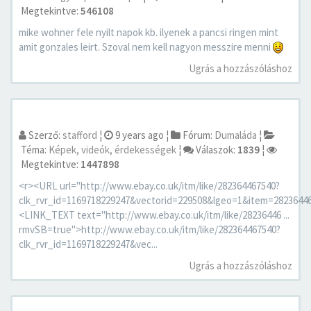
Megtekintve:
546108
mike wohner fele nyilt napok kb. ilyenek a pancsi ringen mint
amit gonzales leirt. Szoval nem kell nagyon messzire menni
Ugrás a hozzászóláshoz
Szerző:
stafford
¦
9 years ago
¦
Fórum:
Dumaláda
¦
Téma:
Képek, videók, érdekességek
¦
Válaszok:
1839
¦
Megtekintve:
1447898
<r><URL url="http://www.ebay.co.uk/itm/like/282364467540?
clk_rvr_id=1169718229247&vectorid=229508&lgeo=1&item=282364
<LINK_TEXT text="http://www.ebay.co.uk/itm/like/28236446 ...
rmvSB=true">http://www.ebay.co.uk/itm/like/282364467540?
clk_rvr_id=1169718229247&vec...
Ugrás a hozzászóláshoz