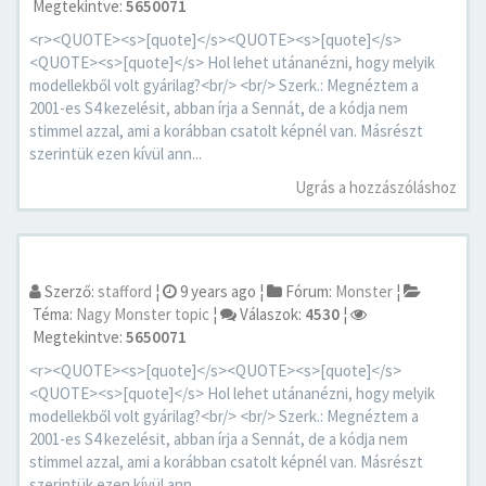
Megtekintve:
5650071
<r><QUOTE><s>[quote]</s><QUOTE><s>[quote]</s>
<QUOTE><s>[quote]</s> Hol lehet utánanézni, hogy melyik
modellekből volt gyárilag?<br/> <br/> Szerk.: Megnéztem a
2001-es S4 kezelésit, abban írja a Sennát, de a kódja nem
stimmel azzal, ami a korábban csatolt képnél van. Másrészt
szerintük ezen kívül ann...
Ugrás a hozzászóláshoz
Szerző:
stafford
¦
9 years ago
¦
Fórum:
Monster
¦
Téma:
Nagy Monster topic
¦
Válaszok:
4530
¦
Megtekintve:
5650071
<r><QUOTE><s>[quote]</s><QUOTE><s>[quote]</s>
<QUOTE><s>[quote]</s> Hol lehet utánanézni, hogy melyik
modellekből volt gyárilag?<br/> <br/> Szerk.: Megnéztem a
2001-es S4 kezelésit, abban írja a Sennát, de a kódja nem
stimmel azzal, ami a korábban csatolt képnél van. Másrészt
szerintük ezen kívül ann...