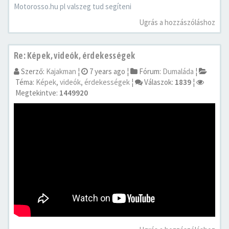
Motorosso.hu pl valszeg tud segíteni
Ugrás a hozzászóláshoz
Re: Képek, videók, érdekességek
Szerző:
Kajakman
¦
7 years ago
¦
Fórum:
Dumaláda
¦
Téma:
Képek, videók, érdekességek
¦
Válaszok:
1839
¦
Megtekintve:
1449920