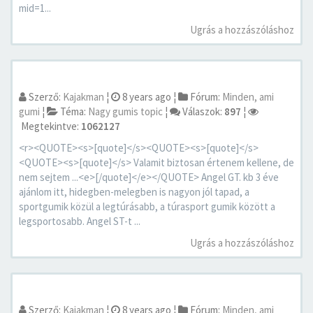
mid=1...
Ugrás a hozzászóláshoz
Szerző:
Kajakman
¦
8 years ago
¦
Fórum:
Minden, ami
gumi
¦
Téma:
Nagy gumis topic
¦
Válaszok:
897
¦
Megtekintve:
1062127
<r><QUOTE><s>[quote]</s><QUOTE><s>[quote]</s>
<QUOTE><s>[quote]</s> Valamit biztosan értenem kellene, de
nem sejtem ...<e>[/quote]</e></QUOTE> Angel GT. kb 3 éve
ajánlom itt, hidegben-melegben is nagyon jól tapad, a
sportgumik közül a legtúrásabb, a túrasport gumik között a
legsportosabb. Angel ST-t ...
Ugrás a hozzászóláshoz
Szerző:
Kajakman
¦
8 years ago
¦
Fórum:
Minden, ami