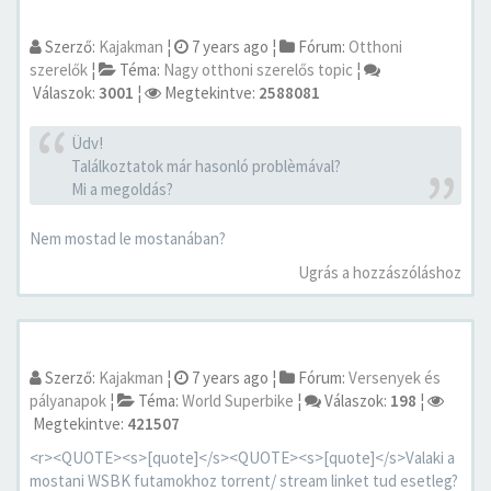
Szerző:
Kajakman
¦
7 years ago
¦
Fórum:
Otthoni
szerelők
¦
Téma:
Nagy otthoni szerelős topic
¦
Válaszok:
3001
¦
Megtekintve:
2588081
Üdv!
Találkoztatok már hasonló problèmával?
Mi a megoldás?
Nem mostad le mostanában?
Ugrás a hozzászóláshoz
Szerző:
Kajakman
¦
7 years ago
¦
Fórum:
Versenyek és
pályanapok
¦
Téma:
World Superbike
¦
Válaszok:
198
¦
Megtekintve:
421507
<r><QUOTE><s>[quote]</s><QUOTE><s>[quote]</s>Valaki a
mostani WSBK futamokhoz torrent/ stream linket tud esetleg?