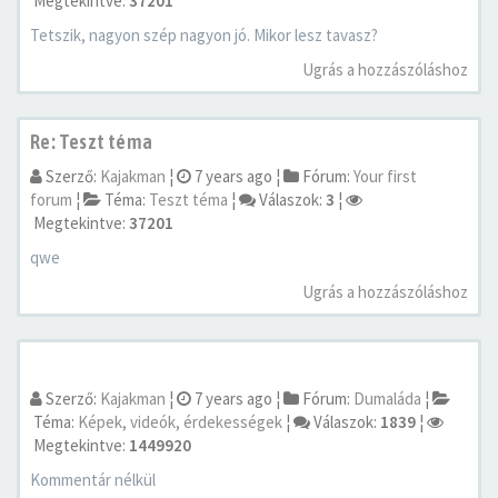
Megtekintve:
37201
Tetszik, nagyon szép nagyon jó. Mikor lesz tavasz?
Ugrás a hozzászóláshoz
Re: Teszt téma
Szerző:
Kajakman
¦
7 years ago
¦
Fórum:
Your first
forum
¦
Téma:
Teszt téma
¦
Válaszok:
3
¦
Megtekintve:
37201
qwe
Ugrás a hozzászóláshoz
Szerző:
Kajakman
¦
7 years ago
¦
Fórum:
Dumaláda
¦
Téma:
Képek, videók, érdekességek
¦
Válaszok:
1839
¦
Megtekintve:
1449920
Kommentár nélkül