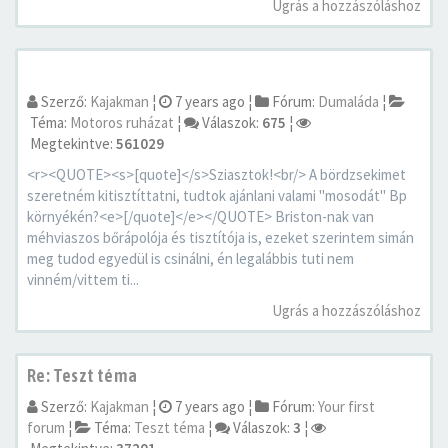
Ugrás a hozzászóláshoz
Szerző:
Kajakman
¦
7 years ago
¦
Fórum:
Dumaláda
¦
Téma:
Motoros ruházat
¦
Válaszok:
675
¦
Megtekintve:
561029
<r><QUOTE><s>[quote]</s>Sziasztok!<br/> A bördzsekimet
szeretném kitisztíttatni, tudtok ajánlani valami "mosodát" Bp
környékén?<e>[/quote]</e></QUOTE> Briston-nak van
méhviaszos bőrápolója és tisztítója is, ezeket szerintem simán
meg tudod egyedül is csinálni, én legalábbis tuti nem
vinném/vittem ti...
Ugrás a hozzászóláshoz
Re: Teszt téma
Szerző:
Kajakman
¦
7 years ago
¦
Fórum:
Your first
forum
¦
Téma:
Teszt téma
¦
Válaszok:
3
¦