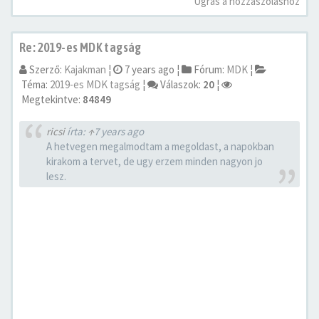
Ugrás a hozzászóláshoz
Re: 2019-es MDK tagság
Szerző:
Kajakman
¦
7 years ago
¦
Fórum:
MDK
¦
Téma:
2019-es MDK tagság
¦
Válaszok:
20
¦
Megtekintve:
84849
ricsi
írta:
↑
7 years ago
A hetvegen megalmodtam a megoldast, a napokban
kirakom a tervet, de ugy erzem minden nagyon jo
lesz.