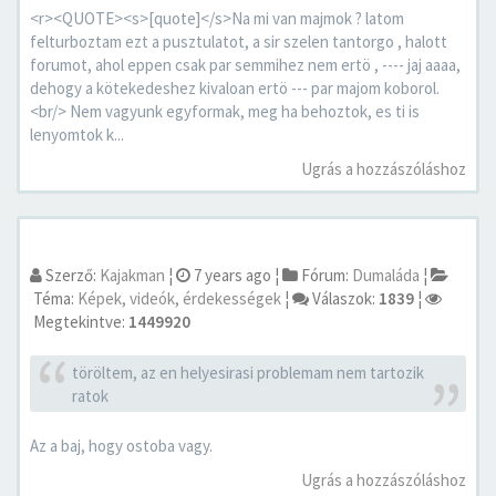
<r><QUOTE><s>[quote]</s>Na mi van majmok ? latom
felturboztam ezt a pusztulatot, a sir szelen tantorgo , halott
forumot, ahol eppen csak par semmihez nem ertö , ---- jaj aaaa,
dehogy a kötekedeshez kivaloan ertö --- par majom koborol.
<br/> Nem vagyunk egyformak, meg ha behoztok, es ti is
lenyomtok k...
Ugrás a hozzászóláshoz
Szerző:
Kajakman
¦
7 years ago
¦
Fórum:
Dumaláda
¦
Téma:
Képek, videók, érdekességek
¦
Válaszok:
1839
¦
Megtekintve:
1449920
töröltem, az en helyesirasi problemam nem tartozik
ratok
Az a baj, hogy ostoba vagy.
Ugrás a hozzászóláshoz