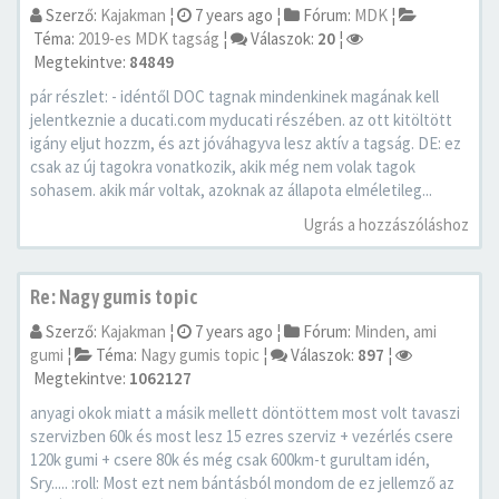
Szerző:
Kajakman
¦
7 years ago
¦
Fórum:
MDK
¦
Téma:
2019-es MDK tagság
¦
Válaszok:
20
¦
Megtekintve:
84849
pár részlet: - idéntől DOC tagnak mindenkinek magának kell
jelentkeznie a ducati.com myducati részében. az ott kitöltött
igány eljut hozzm, és azt jóváhagyva lesz aktív a tagság. DE: ez
csak az új tagokra vonatkozik, akik még nem volak tagok
sohasem. akik már voltak, azoknak az állapota elméletileg...
Ugrás a hozzászóláshoz
Re: Nagy gumis topic
Szerző:
Kajakman
¦
7 years ago
¦
Fórum:
Minden, ami
gumi
¦
Téma:
Nagy gumis topic
¦
Válaszok:
897
¦
Megtekintve:
1062127
anyagi okok miatt a másik mellett döntöttem most volt tavaszi
szervizben 60k és most lesz 15 ezres szerviz + vezérlés csere
120k gumi + csere 80k és még csak 600km-t gurultam idén,
Sry..... :roll: Most ezt nem bántásból mondom de ez jellemző az