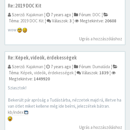
Re: 2019 DOC Kit
Szerző:
Kajakman
¦
7 years ago
¦
Fórum:
DOC
¦
Téma:
2019 DOC Kit
¦
Válaszok:
3
¦
Megtekintve:
20608
wow
Ugrás a hozzászóláshoz
Re: Képek, videók, érdekességek
Szerző:
Kajakman
¦
7 years ago
¦
Fórum:
Dumaláda
¦
Téma:
Képek, videók, érdekességek
¦
Válaszok:
1839
¦
Megtekintve:
1449920
Sziasztok!
Bekerült pár apróság a Tudástárba, nézzetek majd rá, illetve ha
van ötlet miket kellene még ide beírni, jelezzétek bátran.
kb/index
Ugrás a hozzászóláshoz