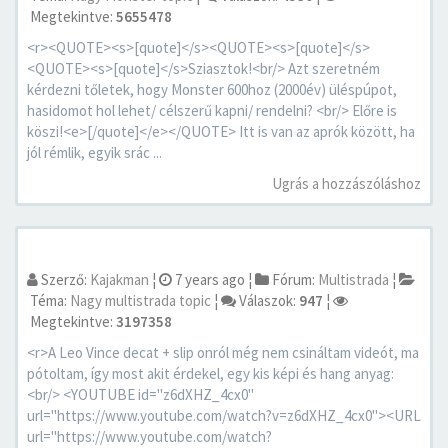
Megtekintve:
5655478
<r><QUOTE><s>[quote]</s><QUOTE><s>[quote]</s>
<QUOTE><s>[quote]</s>Sziasztok!<br/> Azt szeretném
kérdezni tőletek, hogy Monster 600hoz (2000év) üléspúpot,
hasidomot hol lehet/ célszerű kapni/ rendelni? <br/> Előre is
köszi!<e>[/quote]</e></QUOTE> Itt is van az aprók között, ha
jól rémlik, egyik srác ...
Ugrás a hozzászóláshoz
Szerző:
Kajakman
¦
7 years ago
¦
Fórum:
Multistrada
¦
Téma:
Nagy multistrada topic
¦
Válaszok:
947
¦
Megtekintve:
3197358
<r>A Leo Vince decat + slip onról még nem csináltam videót, ma
pótoltam, így most akit érdekel, egy kis képi és hang anyag:
<br/> <YOUTUBE id="z6dXHZ_4cx0"
url="https://www.youtube.com/watch?v=z6dXHZ_4cx0"><URL
url="https://www.youtube.com/watch?