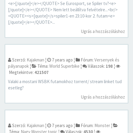
<e>[/quote]</e></QUOTE> Se Eurosport, se Spiler tv?<e>
[/quote]</e></QUOTE> Nem lett beállítva felvételre...<br/>
<QUOTE><s>[quote]</s>spiler1-en 23:10-kor 2. futam<e>
[/quote]</e></QUOTE>...
Ugrás a hozzászóláshoz
Szerző:
Kajakman
¦
7 years ago
¦
Fórum:
Versenyek és
pályanapok
¦
Téma:
World Superbike
¦
Válaszok:
198
¦
Megtekintve:
421507
Valaki a mostani WSBK futamokhoz torrent/ stream linket tud
esetleg?
Ugrás a hozzászóláshoz
Szerző:
Kajakman
¦
7 years ago
¦
Fórum:
Monster
¦
Téma:
Nagy Monster topic
¦
Válaszok:
4530
¦