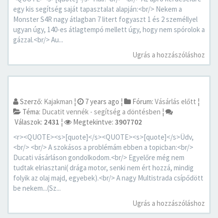
egy kis segítség saját tapasztalat alapján:<br/> Nekem a
Monster S4R nagy átlagban 7 litert fogyaszt 1 és 2 személlyel
ugyan úgy, 140-es átlagtempó mellett úgy, hogy nem spórolok a
gázzal.<br/> Au...
Ugrás a hozzászóláshoz
Szerző:
Kajakman
¦
7 years ago
¦
Fórum:
Vásárlás előtt
¦
Téma:
Ducatit vennék - segítség a döntésben
¦
Válaszok:
2431
¦
Megtekintve:
3907702
<r><QUOTE><s>[quote]</s><QUOTE><s>[quote]</s>Üdv,
<br/> <br/> A szokásos a problémám ebben a topicban:<br/>
Ducati vásárláson gondolkodom.<br/> Egyelőre még nem
tudtak elriasztani( drága motor, senki nem ért hozzá, mindig
folyik az olaj majd, egyebek).<br/> A nagy Multistrada csípődött
be nekem...(Sz...
Ugrás a hozzászóláshoz