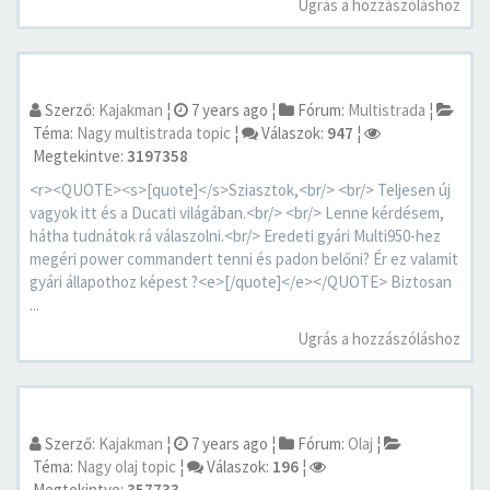
Ugrás a hozzászóláshoz
Szerző:
Kajakman
¦
7 years ago
¦
Fórum:
Multistrada
¦
Téma:
Nagy multistrada topic
¦
Válaszok:
947
¦
Megtekintve:
3197358
<r><QUOTE><s>[quote]</s>Sziasztok,<br/> <br/> Teljesen új
vagyok itt és a Ducati világában.<br/> <br/> Lenne kérdésem,
hátha tudnátok rá válaszolni.<br/> Eredeti gyári Multi950-hez
megéri power commandert tenni és padon belőni? Ér ez valamit
gyári állapothoz képest ?<e>[/quote]</e></QUOTE> Biztosan
...
Ugrás a hozzászóláshoz
Szerző:
Kajakman
¦
7 years ago
¦
Fórum:
Olaj
¦
Téma:
Nagy olaj topic
¦
Válaszok:
196
¦
Megtekintve:
357733