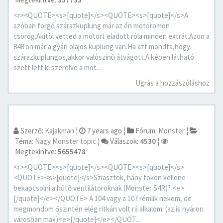
<r><QUOTE><s>[quote]</s><QUOTE><s>[quote]</s>A
szóban forgó szárazkuplung már az én motoromon
csörög.Akitöl vetted a motort eladott róla minden extrát.Azon a
848 on már a gyári olajos kuplung van.Ha azt mondta,hogy
szárazkuplungos,akkor valószinü átvágott.A képen látható
szett lett ki szerelve a mot...
Ugrás a hozzászóláshoz
Szerző:
Kajakman
¦
7 years ago
¦
Fórum:
Monster
¦
Téma:
Nagy Monster topic
¦
Válaszok:
4530
¦
Megtekintve:
5655478
<r><QUOTE><s>[quote]</s><QUOTE><s>[quote]</s>
<QUOTE><s>[quote]</s>Sziasztok, hány fokon kellene
bekapcsolni a hűtő ventilátoroknak (Monster S4R)? <e>
[/quote]</e></QUOTE> A 104 vagy a 107 rémlik nekem, de
megmondom őszintén elég ritkán volt rá alkalom. (az is nyáron
városban max)<e>[/quote]</e></QUOT...