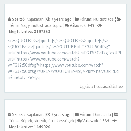
Szerző:
Kajakman
¦
7 years ago
¦
Fórum:
Multistrada
¦
Téma:
Nagy multistrada topic
¦
Válaszok:
947
¦
Megtekintve:
3197358
<r><QUOTE><s>[quote]</s><QUOTE><s>[quote]</s>
<QUOTE><s>[quote]</s><YOUTUBE id="FGJ2t5Cdfsg"
url="https://www.youtube.com/watch?v=FGJ2t5Cdfsg"><URL
url="https://www.youtube.com/watch?
v=FGJ2t5Cdfsg">https://www.youtube.com/watch?
v=FGJ2t5Cdfsg</URL></YOUTUBE><br/> <br/> ha valaki tud
németül ....<e>[/q...
Ugrás a hozzászóláshoz
Szerző:
Kajakman
¦
7 years ago
¦
Fórum:
Dumaláda
¦
Téma:
Képek, videók, érdekességek
¦
Válaszok:
1839
¦
Megtekintve:
1449920