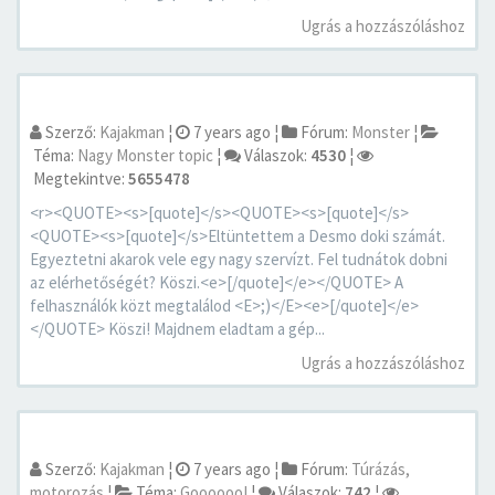
Ugrás a hozzászóláshoz
Szerző:
Kajakman
¦
7 years ago
¦
Fórum:
Monster
¦
Téma:
Nagy Monster topic
¦
Válaszok:
4530
¦
Megtekintve:
5655478
<r><QUOTE><s>[quote]</s><QUOTE><s>[quote]</s>
<QUOTE><s>[quote]</s>Eltüntettem a Desmo doki számát.
Egyeztetni akarok vele egy nagy szervízt. Fel tudnátok dobni
az elérhetőségét? Köszi.<e>[/quote]</e></QUOTE> A
felhasználók közt megtalálod <E>;)</E><e>[/quote]</e>
</QUOTE> Köszi! Majdnem eladtam a gép...
Ugrás a hozzászóláshoz
Szerző:
Kajakman
¦
7 years ago
¦
Fórum:
Túrázás,
motorozás
¦
Téma:
Goooooo!
¦
Válaszok:
742
¦