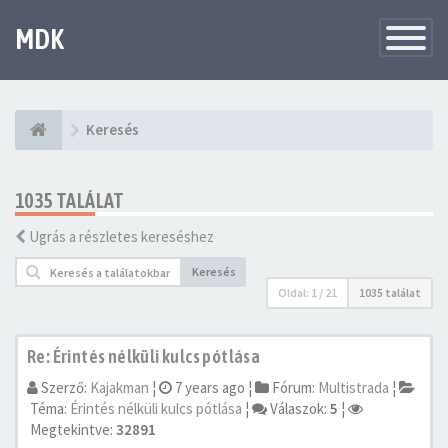
MDK
Változtat
navigáció
Keresés
1035 TALÁLAT
Ugrás a részletes kereséshez
Keresés
Oldal:
1
/
21
1035 találat
Re: Érintés nélküli kulcs pótlása
Szerző:
Kajakman
¦
7 years ago
¦
Fórum:
Multistrada
¦
Téma:
Érintés nélküli kulcs pótlása
¦
Válaszok:
5
¦
Megtekintve:
32891