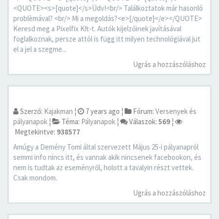
<QUOTE><s>[quote]</s>Üdv!<br/> Találkoztatok már hasonló
problèmával? <br/> Mi a megoldás?<e>[/quote]</e></QUOTE>
Keresd meg a Pixelfix Kft-t. Autók kijelzőinek javításával
foglalkoznak, persze attól is függ itt milyen technológiával jut
el a jel a szegme...
Ugrás a hozzászóláshoz
Szerző:
Kajakman
¦
7 years ago
¦
Fórum:
Versenyek és
pályanapok
¦
Téma:
Pályanapok
¦
Válaszok:
569
¦
Megtekintve:
938577
Amúgy a Demény Tomi által szervezett Május 25-i pályanapról
semmi info nincs itt, és vannak akik nincsenek facebookon, és
nem is tudtak az eseményről, holott a tavalyin részt vettek.
Csak mondom.
Ugrás a hozzászóláshoz