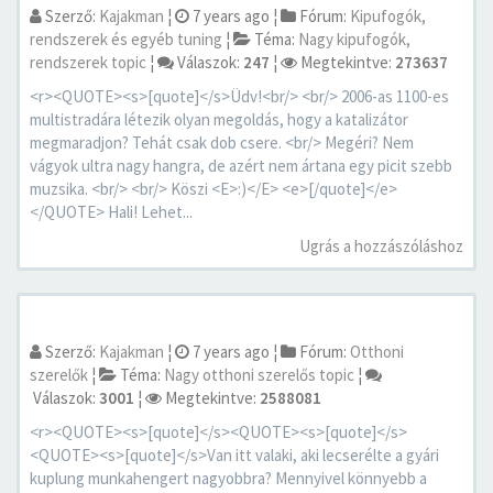
Szerző:
Kajakman
¦
7 years ago
¦
Fórum:
Kipufogók,
rendszerek és egyéb tuning
¦
Téma:
Nagy kipufogók,
rendszerek topic
¦
Válaszok:
247
¦
Megtekintve:
273637
<r><QUOTE><s>[quote]</s>Üdv!<br/> <br/> 2006-as 1100-es
multistradára létezik olyan megoldás, hogy a katalizátor
megmaradjon? Tehát csak dob csere. <br/> Megéri? Nem
vágyok ultra nagy hangra, de azért nem ártana egy picit szebb
muzsika. <br/> <br/> Köszi <E>:)</E> <e>[/quote]</e>
</QUOTE> Hali! Lehet...
Ugrás a hozzászóláshoz
Szerző:
Kajakman
¦
7 years ago
¦
Fórum:
Otthoni
szerelők
¦
Téma:
Nagy otthoni szerelős topic
¦
Válaszok:
3001
¦
Megtekintve:
2588081
<r><QUOTE><s>[quote]</s><QUOTE><s>[quote]</s>
<QUOTE><s>[quote]</s>Van itt valaki, aki lecserélte a gyári
kuplung munkahengert nagyobbra? Mennyivel könnyebb a