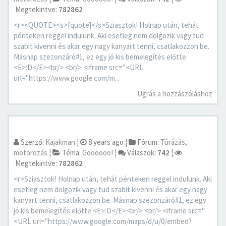
Megtekintve:
782862
<r><QUOTE><s>[quote]</s>Sziasztok! Holnap után, tehát
pénteken reggel indulunk. Aki esetleg nem dolgozik vagy tud
szabit kivenni és akar egy nagy kanyart tenni, csatlakozzon be.
Másnap szezonzáró#1, ez egy jó kis bemelegítés előtte
<E>:D</E><br/> <br/> <iframe src="<URL
url="https://www.google.com/m...
Ugrás a hozzászóláshoz
Szerző:
Kajakman
¦
8 years ago
¦
Fórum:
Túrázás,
motorozás
¦
Téma:
Goooooo!
¦
Válaszok:
742
¦
Megtekintve:
782862
<r>Sziasztok! Holnap után, tehát pénteken reggel indulunk. Aki
esetleg nem dolgozik vagy tud szabit kivenni és akar egy nagy
kanyart tenni, csatlakozzon be. Másnap szezonzáró#1, ez egy
jó kis bemelegítés előtte <E>:D</E><br/> <br/> <iframe src="
<URL url="https://www.google.com/maps/d/u/0/embed?