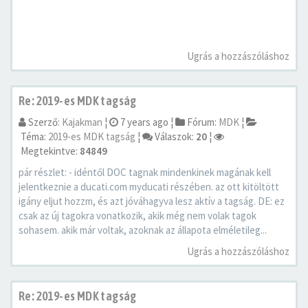
Ugrás a hozzászóláshoz
Re: 2019-es MDK tagság
Szerző:
Kajakman
¦
7 years ago
¦
Fórum:
MDK
¦
Téma:
2019-es MDK tagság
¦
Válaszok:
20
¦
Megtekintve:
84849
pár részlet: - idéntől DOC tagnak mindenkinek magának kell
jelentkeznie a ducati.com myducati részében. az ott kitöltött
igány eljut hozzm, és azt jóváhagyva lesz aktív a tagság. DE: ez
csak az új tagokra vonatkozik, akik még nem volak tagok
sohasem. akik már voltak, azoknak az állapota elméletileg...
Ugrás a hozzászóláshoz
Re: 2019-es MDK tagság