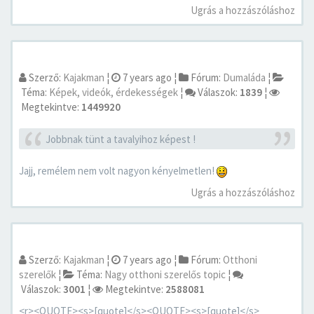
Ugrás a hozzászóláshoz
Szerző:
Kajakman
¦
7 years ago
¦
Fórum:
Dumaláda
¦
Téma:
Képek, videók, érdekességek
¦
Válaszok:
1839
¦
Megtekintve:
1449920
Jobbnak tünt a tavalyihoz képest !
Jajj, remélem nem volt nagyon kényelmetlen!
Ugrás a hozzászóláshoz
Szerző:
Kajakman
¦
7 years ago
¦
Fórum:
Otthoni
szerelők
¦
Téma:
Nagy otthoni szerelős topic
¦
Válaszok:
3001
¦
Megtekintve:
2588081
<r><QUOTE><s>[quote]</s><QUOTE><s>[quote]</s>