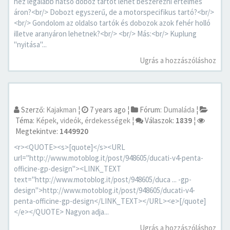
hez legalább hátsó doboz tartót lehet beszerezni értelmes
áron?<br/> Dobozt egyszerű, de a motorspecifikus tartó?<br/>
<br/> Gondolom az oldalso tartók és dobozok azok fehér holló
illetve aranyáron lehetnek?<br/> <br/> Más:<br/> Kuplung
"nyitása"...
Ugrás a hozzászóláshoz
Szerző:
Kajakman
¦
7 years ago
¦
Fórum:
Dumaláda
¦
Téma:
Képek, videók, érdekességek
¦
Válaszok:
1839
¦
Megtekintve:
1449920
<r><QUOTE><s>[quote]</s><URL
url="http://www.motoblog.it/post/948605/ducati-v4-penta-
officine-gp-design"><LINK_TEXT
text="http://www.motoblog.it/post/948605/duca ... -gp-
design">http://www.motoblog.it/post/948605/ducati-v4-
penta-officine-gp-design</LINK_TEXT></URL><e>[/quote]
</e></QUOTE> Nagyon adja...
Ugrás a hozzászóláshoz