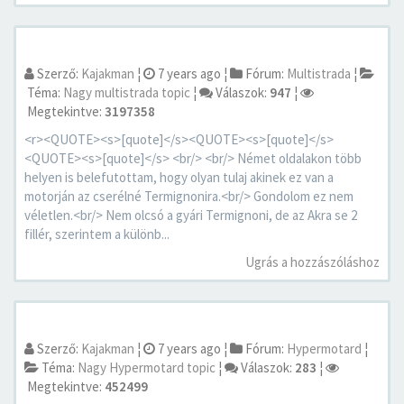
Szerző:
Kajakman
¦
7 years ago
¦
Fórum:
Multistrada
¦
Téma:
Nagy multistrada topic
¦
Válaszok:
947
¦
Megtekintve:
3197358
<r><QUOTE><s>[quote]</s><QUOTE><s>[quote]</s>
<QUOTE><s>[quote]</s> <br/> <br/> Német oldalakon több
helyen is belefutottam, hogy olyan tulaj akinek ez van a
motorján az cserélné Termignonira.<br/> Gondolom ez nem
véletlen.<br/> Nem olcsó a gyári Termignoni, de az Akra se 2
fillér, szerintem a különb...
Ugrás a hozzászóláshoz
Szerző:
Kajakman
¦
7 years ago
¦
Fórum:
Hypermotard
¦
Téma:
Nagy Hypermotard topic
¦
Válaszok:
283
¦
Megtekintve:
452499