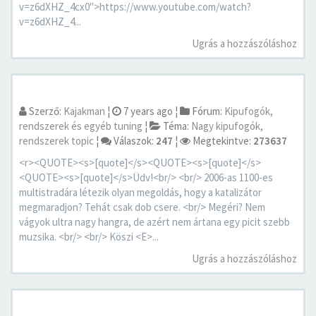
v=z6dXHZ_4cx0">https://www.youtube.com/watch?
v=z6dXHZ_4...
Ugrás a hozzászóláshoz
Szerző:
Kajakman
¦
7 years ago
¦
Fórum:
Kipufogók,
rendszerek és egyéb tuning
¦
Téma:
Nagy kipufogók,
rendszerek topic
¦
Válaszok:
247
¦
Megtekintve:
273637
<r><QUOTE><s>[quote]</s><QUOTE><s>[quote]</s>
<QUOTE><s>[quote]</s>Üdv!<br/> <br/> 2006-as 1100-es
multistradára létezik olyan megoldás, hogy a katalizátor
megmaradjon? Tehát csak dob csere. <br/> Megéri? Nem
vágyok ultra nagy hangra, de azért nem ártana egy picit szebb
muzsika. <br/> <br/> Köszi <E>...
Ugrás a hozzászóláshoz