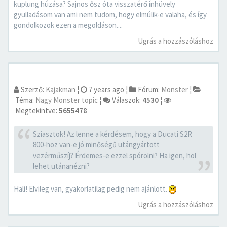
kuplung húzása? Sajnos ősz óta visszatérő ínhüvely
gyulladásom van ami nem tudom, hogy elmúlik-e valaha, és így
gondolkozok ezen a megoldáson....
Ugrás a hozzászóláshoz
Szerző:
Kajakman
¦
7 years ago
¦
Fórum:
Monster
¦
Téma:
Nagy Monster topic
¦
Válaszok:
4530
¦
Megtekintve:
5655478
Sziasztok! Az lenne a kérdésem, hogy a Ducati S2R
800-hoz van-e jó minőségű utángyártott
vezérműszíj? Érdemes-e ezzel spórolni? Ha igen, hol
lehet utánanézni?
Hali! Elvileg van, gyakorlatilag pedig nem ajánlott.
Ugrás a hozzászóláshoz