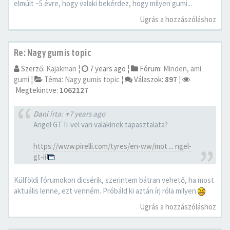
elmúlt ~5 évre, hogy valaki bekérdez, hogy milyen gumi...
Ugrás a hozzászóláshoz
Re: Nagy gumis topic
Szerző:
Kajakman
¦
7 years ago
¦
Fórum:
Minden, ami
gumi
¦
Téma:
Nagy gumis topic
¦
Válaszok:
897
¦
Megtekintve:
1062127
Dani
írta:
↑
7 years ago
Angel GT II-vel van valakinek tapasztalata?
https://www.pirelli.com/tyres/en-ww/mot ... ngel-
gt-ii
Külföldi fórumokon dicsérik, szerintem bátran vehető, ha most
aktuális lenne, ezt venném. Próbáld ki aztán írj róla milyen
Ugrás a hozzászóláshoz