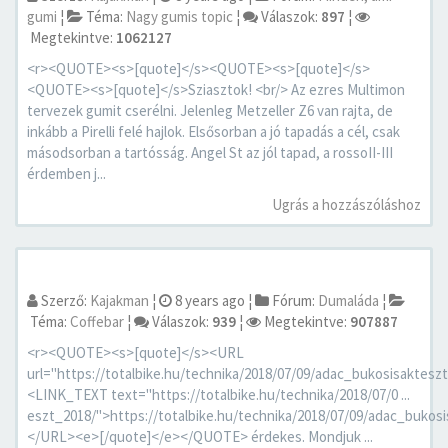
gumi
¦
Téma:
Nagy gumis topic
¦
Válaszok:
897
¦
Megtekintve:
1062127
<r><QUOTE><s>[quote]</s><QUOTE><s>[quote]</s>
<QUOTE><s>[quote]</s>Sziasztok! <br/> Az ezres Multimon
tervezek gumit cserélni. Jelenleg Metzeller Z6 van rajta, de
inkább a Pirelli felé hajlok. Elsősorban a jó tapadás a cél, csak
másodsorban a tartósság. Angel St az jól tapad, a rossoII-III
érdemben j...
Ugrás a hozzászóláshoz
Szerző:
Kajakman
¦
8 years ago
¦
Fórum:
Dumaláda
¦
Téma:
Coffebar
¦
Válaszok:
939
¦
Megtekintve:
907887
<r><QUOTE><s>[quote]</s><URL
url="https://totalbike.hu/technika/2018/07/09/adac_bukosisaktesz
<LINK_TEXT text="https://totalbike.hu/technika/2018/07/0 ...
eszt_2018/">https://totalbike.hu/technika/2018/07/09/adac_buko
</URL><e>[/quote]</e></QUOTE> érdekes. Mondjuk ...