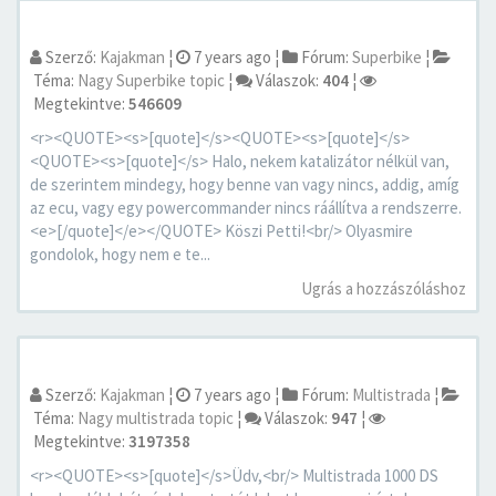
Szerző:
Kajakman
¦
7 years ago
¦
Fórum:
Superbike
¦
Téma:
Nagy Superbike topic
¦
Válaszok:
404
¦
Megtekintve:
546609
<r><QUOTE><s>[quote]</s><QUOTE><s>[quote]</s>
<QUOTE><s>[quote]</s> Halo, nekem katalizátor nélkül van,
de szerintem mindegy, hogy benne van vagy nincs, addig, amíg
az ecu, vagy egy powercommander nincs ráállítva a rendszerre.
<e>[/quote]</e></QUOTE> Köszi Petti!<br/> Olyasmire
gondolok, hogy nem e te...
Ugrás a hozzászóláshoz
Szerző:
Kajakman
¦
7 years ago
¦
Fórum:
Multistrada
¦
Téma:
Nagy multistrada topic
¦
Válaszok:
947
¦
Megtekintve:
3197358
<r><QUOTE><s>[quote]</s>Üdv,<br/> Multistrada 1000 DS