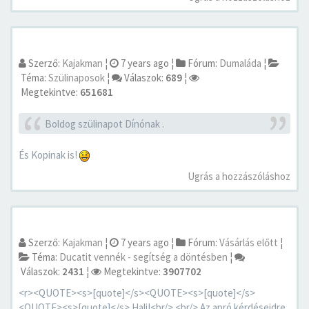
Szerző:
Kajakman
¦
7 years ago
¦
Fórum:
Dumaláda
¦
Téma:
Szülinaposok
¦
Válaszok:
689
¦
Megtekintve:
651681
Boldog szülinapot Dínónak .
És Kopinak is!
Ugrás a hozzászóláshoz
Szerző:
Kajakman
¦
7 years ago
¦
Fórum:
Vásárlás előtt
¦
Téma:
Ducatit vennék - segítség a döntésben
¦
Válaszok:
2431
¦
Megtekintve:
3907702
<r><QUOTE><s>[quote]</s><QUOTE><s>[quote]</s>
<QUOTE><s>[quote]</s> Hali!<br/> <br/> Az apró kérdéseidre