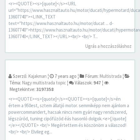
<r><QUOTE><s>[quote]</s><URL
url="https://www.hasznaltauto.hu/motor/ducati/hypermotard/duc
13607740"><LINK_TEXT
text="https://www.hasznaltauto.hu/motor/ducat ... d-
13607740">https://www.hasznaltauto.hu/motor/ducati/hypermotar
13607740</LINK_TEXT></URL><br/> <br/> T...
Ugrás a hozzászóláshoz
Szerző:
Kajakman
¦
7 years ago
¦
Fórum:
Multistrada
¦
Téma:
Nagy multistrada topic
¦
Válaszok:
947
¦
Megtekintve:
3197358
<r><QUOTE><s>[quote]</s><QUOTE><s>[quote]</s>én
értem a 950est, sztem állatjó motor. semmiképp nem ajánlom a
powercommandert, hacsak nincs nem gyári nagy rendszered,
légszűrőd, tuning cipőfűződ éás hasonló dolgok.<e>[/quote]
</e></QUOTE> <br/> Megértettem és köszönöm a válaszod!
<br/> <br/> Elvileg eg...