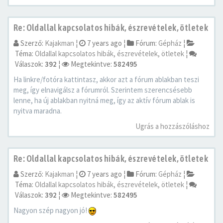
Re: Oldallal kapcsolatos hibák, észrevételek, ötletek
Szerző:
Kajakman
¦
7 years ago
¦
Fórum:
Gépház
¦
Téma:
Oldallal kapcsolatos hibák, észrevételek, ötletek
¦
Válaszok:
392
¦
Megtekintve:
582495
Ha linkre/fotóra kattintasz, akkor azt a fórum ablakban teszi
meg, így elnavigálsz a fórumról. Szerintem szerencsésebb
lenne, ha új ablakban nyitná meg, így az aktív fórum ablak is
nyitva maradna.
Ugrás a hozzászóláshoz
Re: Oldallal kapcsolatos hibák, észrevételek, ötletek
Szerző:
Kajakman
¦
7 years ago
¦
Fórum:
Gépház
¦
Téma:
Oldallal kapcsolatos hibák, észrevételek, ötletek
¦
Válaszok:
392
¦
Megtekintve:
582495
Nagyon szép nagyon jó!