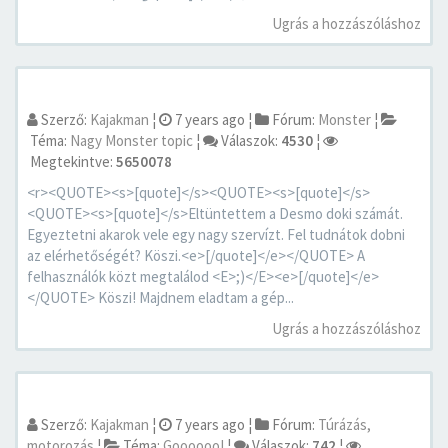
Ugrás a hozzászóláshoz
Szerző:
Kajakman
¦
7 years ago
¦
Fórum:
Monster
¦
Téma:
Nagy Monster topic
¦
Válaszok:
4530
¦
Megtekintve:
5650078
<r><QUOTE><s>[quote]</s><QUOTE><s>[quote]</s>
<QUOTE><s>[quote]</s>Eltüntettem a Desmo doki számát.
Egyeztetni akarok vele egy nagy szervízt. Fel tudnátok dobni
az elérhetőségét? Köszi.<e>[/quote]</e></QUOTE> A
felhasználók közt megtalálod <E>;)</E><e>[/quote]</e>
</QUOTE> Köszi! Majdnem eladtam a gép...
Ugrás a hozzászóláshoz
Szerző:
Kajakman
¦
7 years ago
¦
Fórum:
Túrázás,
motorozás
¦
Téma:
Goooooo!
¦
Válaszok:
742
¦