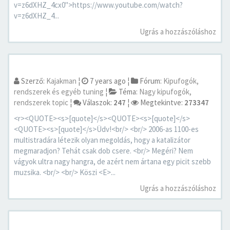
v=z6dXHZ_4cx0">https://www.youtube.com/watch?
v=z6dXHZ_4...
Ugrás a hozzászóláshoz
Szerző:
Kajakman
¦
7 years ago
¦
Fórum:
Kipufogók,
rendszerek és egyéb tuning
¦
Téma:
Nagy kipufogók,
rendszerek topic
¦
Válaszok:
247
¦
Megtekintve:
273347
<r><QUOTE><s>[quote]</s><QUOTE><s>[quote]</s>
<QUOTE><s>[quote]</s>Üdv!<br/> <br/> 2006-as 1100-es
multistradára létezik olyan megoldás, hogy a katalizátor
megmaradjon? Tehát csak dob csere. <br/> Megéri? Nem
vágyok ultra nagy hangra, de azért nem ártana egy picit szebb
muzsika. <br/> <br/> Köszi <E>...
Ugrás a hozzászóláshoz