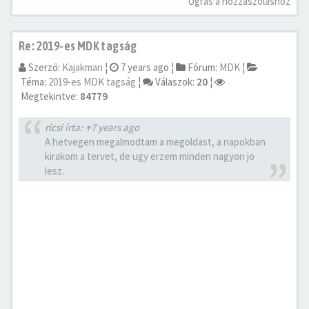
Ugrás a hozzászóláshoz
Re: 2019-es MDK tagság
Szerző:
Kajakman
¦
7 years ago
¦
Fórum:
MDK
¦
Téma:
2019-es MDK tagság
¦
Válaszok:
20
¦
Megtekintve:
84779
ricsi
írta:
↑
7 years ago
A hetvegen megalmodtam a megoldast, a napokban
kirakom a tervet, de ugy erzem minden nagyon jo
lesz.