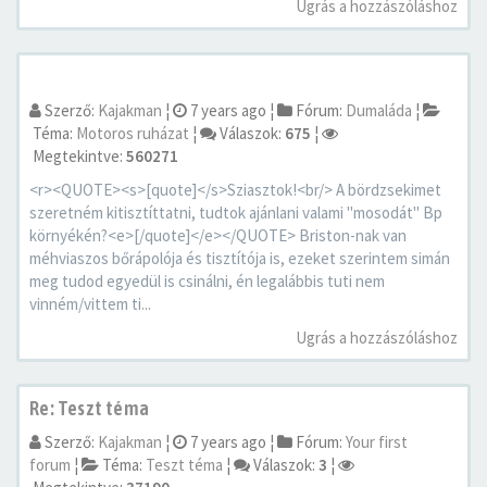
Ugrás a hozzászóláshoz
Szerző:
Kajakman
¦
7 years ago
¦
Fórum:
Dumaláda
¦
Téma:
Motoros ruházat
¦
Válaszok:
675
¦
Megtekintve:
560271
<r><QUOTE><s>[quote]</s>Sziasztok!<br/> A bördzsekimet
szeretném kitisztíttatni, tudtok ajánlani valami "mosodát" Bp
környékén?<e>[/quote]</e></QUOTE> Briston-nak van
méhviaszos bőrápolója és tisztítója is, ezeket szerintem simán
meg tudod egyedül is csinálni, én legalábbis tuti nem
vinném/vittem ti...
Ugrás a hozzászóláshoz
Re: Teszt téma
Szerző:
Kajakman
¦
7 years ago
¦
Fórum:
Your first
forum
¦
Téma:
Teszt téma
¦
Válaszok:
3
¦