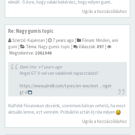
elmúlt ~5 évre, hogy valaki bekérdez, hogy milyen gumi...
Ugrás a hozzászóláshoz
Re: Nagy gumis topic
Szerző:
Kajakman
¦
7 years ago
¦
Fórum:
Minden, ami
gumi
¦
Téma:
Nagy gumis topic
¦
Válaszok:
897
¦
Megtekintve:
1061046
Dani
írta:
↑
7 years ago
Angel GT II-vel van valakinek tapasztalata?
https://www.pirelli.com/tyres/en-ww/mot ... ngel-
gt-ii
Külföldi fórumokon dicsérik, szerintem bátran vehető, ha most
aktuális lenne, ezt venném. Próbáld ki aztán írj róla milyen
Ugrás a hozzászóláshoz