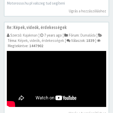
Motorosso.hu pl valszeg tud segíteni
Ugrás a hozzászóláshoz
Re: Képek, videók, érdekességek
Szerző:
Kajakman
¦
7 years ago
¦
Fórum:
Dumaláda
¦
Téma:
Képek, videók, érdekességek
¦
Válaszok:
1839
¦
Megtekintve:
1447902