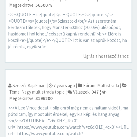
Megtekintve:
5650078
<r><QUOTE><s>[quote]</s><QUOTE><s>[quote]</s>
<QUOTE><s>[quote]</s>Sziasztok!<br/> Azt szeretném
kérdezni tőletek, hogy Monster 600hoz (2000év) üléspúpot,
hasidomot hol lehet/ célszerű kapni/ rendelni? <br/> Előre is
köszi!<e>[/quote]</e></QUOTE> Itt is van az aprók között, ha
jól rémlik, egyik srác ...
Ugrás a hozzászóláshoz
Szerző:
Kajakman
¦
7 years ago
¦
Fórum:
Multistrada
¦
Téma:
Nagy multistrada topic
¦
Válaszok:
947
¦
Megtekintve:
3196200
<r>A Leo Vince decat + slip onról még nem csináltam videót, ma
pótoltam, így most akit érdekel, egy kis képi és hang anyag:
<br/> <YOUTUBE id="z6dXHZ_4cx0"
url="https://www.youtube.com/watch?v=z6dXHZ_4cx0"><URL
url="https://www.youtube.com/watch?