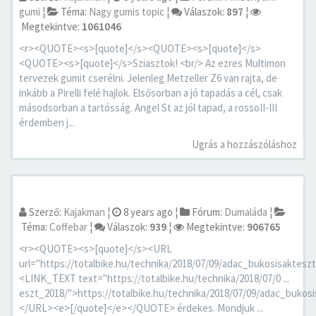
gumi
¦
Téma:
Nagy gumis topic
¦
Válaszok:
897
¦
Megtekintve:
1061046
<r><QUOTE><s>[quote]</s><QUOTE><s>[quote]</s>
<QUOTE><s>[quote]</s>Sziasztok! <br/> Az ezres Multimon
tervezek gumit cserélni. Jelenleg Metzeller Z6 van rajta, de
inkább a Pirelli felé hajlok. Elsősorban a jó tapadás a cél, csak
másodsorban a tartósság. Angel St az jól tapad, a rossoII-III
érdemben j...
Ugrás a hozzászóláshoz
Szerző:
Kajakman
¦
8 years ago
¦
Fórum:
Dumaláda
¦
Téma:
Coffebar
¦
Válaszok:
939
¦
Megtekintve:
906765
<r><QUOTE><s>[quote]</s><URL
url="https://totalbike.hu/technika/2018/07/09/adac_bukosisaktesz
<LINK_TEXT text="https://totalbike.hu/technika/2018/07/0 ...
eszt_2018/">https://totalbike.hu/technika/2018/07/09/adac_buko
</URL><e>[/quote]</e></QUOTE> érdekes. Mondjuk ...