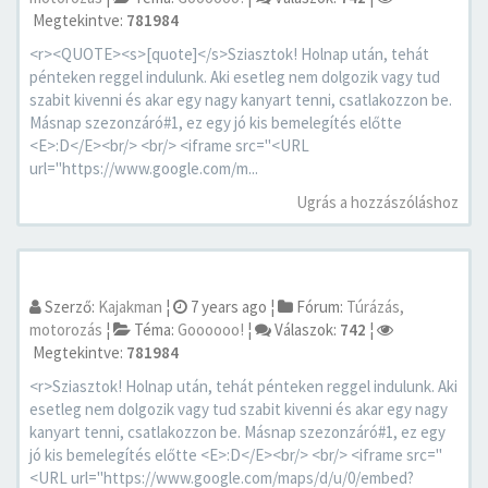
Megtekintve:
781984
<r><QUOTE><s>[quote]</s>Sziasztok! Holnap után, tehát
pénteken reggel indulunk. Aki esetleg nem dolgozik vagy tud
szabit kivenni és akar egy nagy kanyart tenni, csatlakozzon be.
Másnap szezonzáró#1, ez egy jó kis bemelegítés előtte
<E>:D</E><br/> <br/> <iframe src="<URL
url="https://www.google.com/m...
Ugrás a hozzászóláshoz
Szerző:
Kajakman
¦
7 years ago
¦
Fórum:
Túrázás,
motorozás
¦
Téma:
Goooooo!
¦
Válaszok:
742
¦
Megtekintve:
781984
<r>Sziasztok! Holnap után, tehát pénteken reggel indulunk. Aki
esetleg nem dolgozik vagy tud szabit kivenni és akar egy nagy
kanyart tenni, csatlakozzon be. Másnap szezonzáró#1, ez egy
jó kis bemelegítés előtte <E>:D</E><br/> <br/> <iframe src="
<URL url="https://www.google.com/maps/d/u/0/embed?