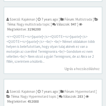
Szerző:
Kajakman
¦
7 years ago
¦
Fórum:
Multistrada
¦
Téma:
Nagy multistrada topic
¦
Válaszok:
947
¦
Megtekintve:
3196200
<r><QUOTE><s>[quote]</s><QUOTE><s>[quote]</s>
<QUOTE><s>[quote]</s> <br/> <br/> Német oldalakon több
helyen is belefutottam, hogy olyan tulaj akinek ez van a
motorján az cserélné Termignonira.<br/> Gondolom ez nem
véletlen.<br/> Nem olcsó a gyári Termignoni, de az Akra se 2
fillér, szerintem a különb...
Ugrás a hozzászóláshoz
Szerző:
Kajakman
¦
7 years ago
¦
Fórum:
Hypermotard
¦
Téma:
Nagy Hypermotard topic
¦
Válaszok:
283
¦
Megtekintve:
452088