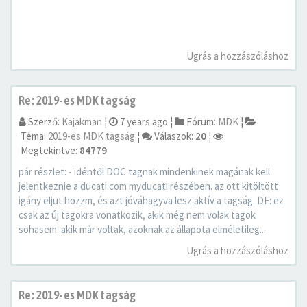
Ugrás a hozzászóláshoz
Re: 2019-es MDK tagság
Szerző:
Kajakman
¦
7 years ago
¦
Fórum:
MDK
¦
Téma:
2019-es MDK tagság
¦
Válaszok:
20
¦
Megtekintve:
84779
pár részlet: - idéntől DOC tagnak mindenkinek magának kell
jelentkeznie a ducati.com myducati részében. az ott kitöltött
igány eljut hozzm, és azt jóváhagyva lesz aktív a tagság. DE: ez
csak az új tagokra vonatkozik, akik még nem volak tagok
sohasem. akik már voltak, azoknak az állapota elméletileg...
Ugrás a hozzászóláshoz
Re: 2019-es MDK tagság