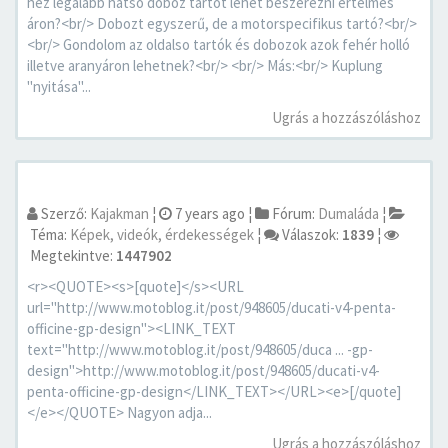
hez legalább hátsó doboz tartót lehet beszerezni értelmes
áron?<br/> Dobozt egyszerű, de a motorspecifikus tartó?<br/>
<br/> Gondolom az oldalso tartók és dobozok azok fehér holló
illetve aranyáron lehetnek?<br/> <br/> Más:<br/> Kuplung
"nyitása"...
Ugrás a hozzászóláshoz
Szerző:
Kajakman
¦
7 years ago
¦
Fórum:
Dumaláda
¦
Téma:
Képek, videók, érdekességek
¦
Válaszok:
1839
¦
Megtekintve:
1447902
<r><QUOTE><s>[quote]</s><URL
url="http://www.motoblog.it/post/948605/ducati-v4-penta-
officine-gp-design"><LINK_TEXT
text="http://www.motoblog.it/post/948605/duca ... -gp-
design">http://www.motoblog.it/post/948605/ducati-v4-
penta-officine-gp-design</LINK_TEXT></URL><e>[/quote]
</e></QUOTE> Nagyon adja...
Ugrás a hozzászóláshoz