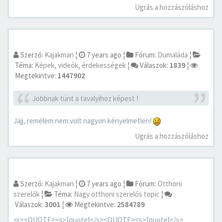
Ugrás a hozzászóláshoz
Szerző:
Kajakman
¦
7 years ago
¦
Fórum:
Dumaláda
¦
Téma:
Képek, videók, érdekességek
¦
Válaszok:
1839
¦
Megtekintve:
1447902
Jobbnak tünt a tavalyihoz képest !
Jajj, remélem nem volt nagyon kényelmetlen!
Ugrás a hozzászóláshoz
Szerző:
Kajakman
¦
7 years ago
¦
Fórum:
Otthoni
szerelők
¦
Téma:
Nagy otthoni szerelős topic
¦
Válaszok:
3001
¦
Megtekintve:
2584789
<r><QUOTE><s>[quote]</s><QUOTE><s>[quote]</s>