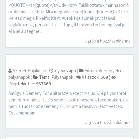
<QUOTE><s>[quote]</s>Üdv!<br/> Találkoztatok már hasonló
problèmával? <br/> Mi a megoldás?<e>[/quote]</e></QUOTE>
Keresd meg a Pixelfix Kft-t. Autók kijelzőinek javításával
foglalkoznak, persze attól is függ itt milyen technológiával jut
el a jel a szegme...
Ugrás a hozzászóláshoz
Szerző:
Kajakman
¦
7 years ago
¦
Fórum:
Versenyek és
pályanapok
¦
Téma:
Pályanapok
¦
Válaszok:
569
¦
Megtekintve:
937869
Amúgy a Demény Tomi által szervezett Május 25-i pályanapról
semmi info nincs itt, és vannak akik nincsenek facebookon, és
nem is tudtak az eseményről, holott a tavalyin részt vettek.
Csak mondom.
Ugrás a hozzászóláshoz