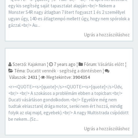
egy kis segítség saját tapasztalat alapján:<br/> Nekem a
Monster S4R nagy átlagban 7 litert fogyaszt 1 és 2 személlyel
ugyan úgy, 140-es átlagtempó mellett úgy, hogy nem spórolok a
gázzal.<br/> Au...
Ugrás a hozzászóláshoz
Szerző:
Kajakman
¦
7 years ago
¦
Fórum:
Vásárlás előtt
¦
Téma:
Ducatit vennék - segítség a döntésben
¦
Válaszok:
2431
¦
Megtekintve:
3904354
<r><QUOTE><s>[quote]</s><QUOTE><s>[quote]</s>Üdv,
<br/> <br/> A szokásos a problémám ebben a topicban:<br/>
Ducati vásárláson gondolkodom.<br/> Egyelőre még nem
tudtak elriasztani( drága motor, senki nem ért hozzá, mindig
folyik az olaj majd, egyebek).<br/> A nagy Multistrada csípődött
be nekem...(Sz...
Ugrás a hozzászóláshoz