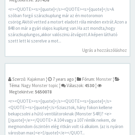
<r><QUOTE><s>[quote]</s><QUOTE><s>[quote]</s>A
szóban forgó szárazkuplung már az én motoromon
csörög.Akitöl vetted a motort eladott róla minden extrát.Azon a
848 on már a gyári olajos kuplung van.Ha azt mondta,hogy
szárazkuplungos,akkor valószinü átvágott.A képen látható
szett lett ki szerelve a mot...
Ugrás a hozzászóláshoz
Szerző:
Kajakman
¦
7 years ago
¦
Fórum:
Monster
¦
Téma:
Nagy Monster topic
¦
Válaszok:
4530
¦
Megtekintve:
5650078
<r><QUOTE><s>[quote]</s><QUOTE><s>[quote]</s>
<QUOTE><s>[quote]</s>Sziasztok, hány fokon kellene
bekapcsolni a hűtő ventilátoroknak (Monster S4R)? <e>
[/quote]</e></QUOTE> A 104 vagy a 107 rémlik nekem, de
megmondom őszintén elég ritkán volt rá alkalom. (az is nyáron
városban max)<e>[/quote]</e></QUOT...