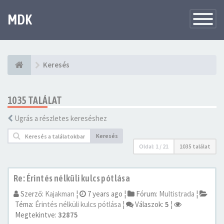
MDK
Változtat
navigáció
Keresés
1035 TALÁLAT
Ugrás a részletes kereséshez
Keresés
Oldal:
1
/
21
1035 találat
Re: Érintés nélküli kulcs pótlása
Szerző:
Kajakman
¦
7 years ago
¦
Fórum:
Multistrada
¦
Téma:
Érintés nélküli kulcs pótlása
¦
Válaszok:
5
¦
Megtekintve:
32875