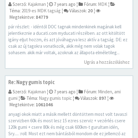
Szerző:
Kajakman
¦
7 years ago
¦
Fórum:
MDK
¦
Téma:
2019-es MDK tagság
¦
Válaszok:
20
¦
Megtekintve:
84779
pár részlet: - idéntől DOC tagnak mindenkinek magának kell
jelentkeznie a ducati.com myducati részében. az ott kitöltött
igány eljut hozzm, és azt jóváhagyva lesz aktív a tagság. DE: ez
csak az új tagokra vonatkozik, akik még nem volak tagok
sohasem. akik már voltak, azoknak az állapota elméletileg...
Ugrás a hozzászóláshoz
Re: Nagy gumis topic
Szerző:
Kajakman
¦
7 years ago
¦
Fórum:
Minden, ami
gumi
¦
Téma:
Nagy gumis topic
¦
Válaszok:
897
¦
Megtekintve:
1061046
anyagi okok miatt a másik mellett döntöttem most volt tavaszi
szervizben 60k és most lesz 15 ezres szerviz + vezérlés csere
120k gumi + csere 80k és még csak 600km-t gurultam idén,
Sry..... :roll: Most ezt nem bántásból mondom de ez jellemző az