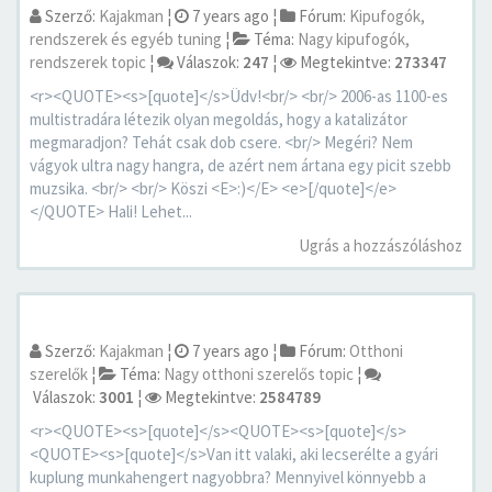
Szerző:
Kajakman
¦
7 years ago
¦
Fórum:
Kipufogók,
rendszerek és egyéb tuning
¦
Téma:
Nagy kipufogók,
rendszerek topic
¦
Válaszok:
247
¦
Megtekintve:
273347
<r><QUOTE><s>[quote]</s>Üdv!<br/> <br/> 2006-as 1100-es
multistradára létezik olyan megoldás, hogy a katalizátor
megmaradjon? Tehát csak dob csere. <br/> Megéri? Nem
vágyok ultra nagy hangra, de azért nem ártana egy picit szebb
muzsika. <br/> <br/> Köszi <E>:)</E> <e>[/quote]</e>
</QUOTE> Hali! Lehet...
Ugrás a hozzászóláshoz
Szerző:
Kajakman
¦
7 years ago
¦
Fórum:
Otthoni
szerelők
¦
Téma:
Nagy otthoni szerelős topic
¦
Válaszok:
3001
¦
Megtekintve:
2584789
<r><QUOTE><s>[quote]</s><QUOTE><s>[quote]</s>
<QUOTE><s>[quote]</s>Van itt valaki, aki lecserélte a gyári
kuplung munkahengert nagyobbra? Mennyivel könnyebb a