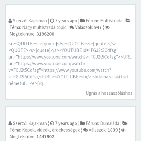
Szerző:
Kajakman
¦
7 years ago
¦
Fórum:
Multistrada
¦
Téma:
Nagy multistrada topic
¦
Válaszok:
947
¦
Megtekintve:
3196200
<r><QUOTE><s>[quote]</s><QUOTE><s>[quote]</s>
<QUOTE><s>[quote]</s><YOUTUBE id="FGJ2t5Cdfsg"
url="https://www.youtube.com/watch?v=FGJ2t5Cdfsg"><URL
url="https://www.youtube.com/watch?
v=FGJ2t5Cdfsg">https://www.youtube.com/watch?
v=FGJ2t5Cdfsg</URL></YOUTUBE><br/> <br/> ha valaki tud
németül ....<e>[/q...
Ugrás a hozzászóláshoz
Szerző:
Kajakman
¦
7 years ago
¦
Fórum:
Dumaláda
¦
Téma:
Képek, videók, érdekességek
¦
Válaszok:
1839
¦
Megtekintve:
1447902