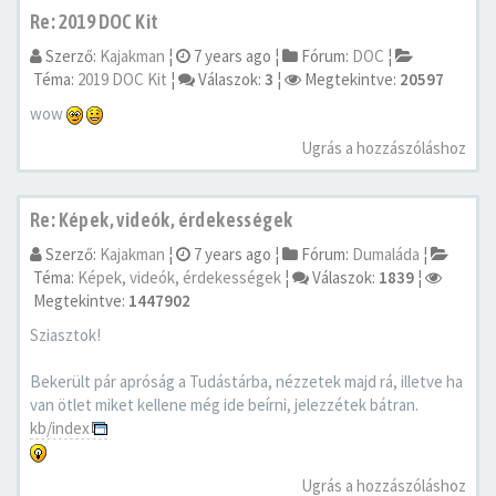
Re: 2019 DOC Kit
Szerző:
Kajakman
¦
7 years ago
¦
Fórum:
DOC
¦
Téma:
2019 DOC Kit
¦
Válaszok:
3
¦
Megtekintve:
20597
wow
Ugrás a hozzászóláshoz
Re: Képek, videók, érdekességek
Szerző:
Kajakman
¦
7 years ago
¦
Fórum:
Dumaláda
¦
Téma:
Képek, videók, érdekességek
¦
Válaszok:
1839
¦
Megtekintve:
1447902
Sziasztok!
Bekerült pár apróság a Tudástárba, nézzetek majd rá, illetve ha
van ötlet miket kellene még ide beírni, jelezzétek bátran.
kb/index
Ugrás a hozzászóláshoz