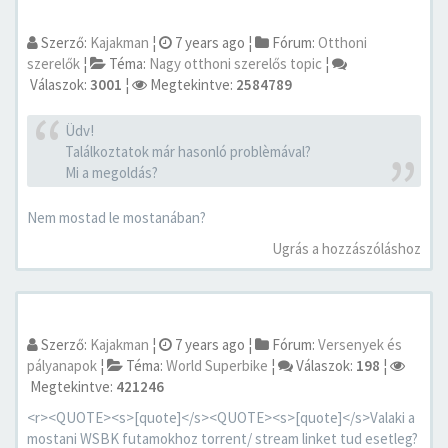
Szerző:
Kajakman
¦
7 years ago
¦
Fórum:
Otthoni
szerelők
¦
Téma:
Nagy otthoni szerelős topic
¦
Válaszok:
3001
¦
Megtekintve:
2584789
Üdv!
Találkoztatok már hasonló problèmával?
Mi a megoldás?
Nem mostad le mostanában?
Ugrás a hozzászóláshoz
Szerző:
Kajakman
¦
7 years ago
¦
Fórum:
Versenyek és
pályanapok
¦
Téma:
World Superbike
¦
Válaszok:
198
¦
Megtekintve:
421246
<r><QUOTE><s>[quote]</s><QUOTE><s>[quote]</s>Valaki a
mostani WSBK futamokhoz torrent/ stream linket tud esetleg?