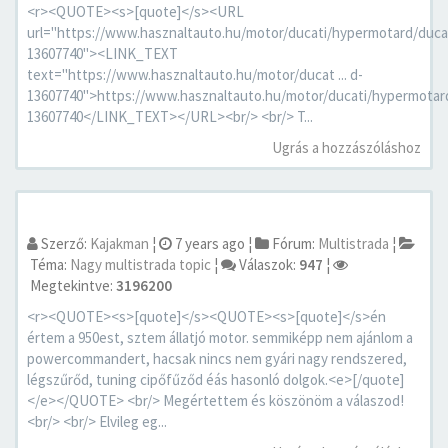
<r><QUOTE><s>[quote]</s><URL
url="https://www.hasznaltauto.hu/motor/ducati/hypermotard/duc
13607740"><LINK_TEXT
text="https://www.hasznaltauto.hu/motor/ducat ... d-
13607740">https://www.hasznaltauto.hu/motor/ducati/hypermotar
13607740</LINK_TEXT></URL><br/> <br/> T...
Ugrás a hozzászóláshoz
Szerző:
Kajakman
¦
7 years ago
¦
Fórum:
Multistrada
¦
Téma:
Nagy multistrada topic
¦
Válaszok:
947
¦
Megtekintve:
3196200
<r><QUOTE><s>[quote]</s><QUOTE><s>[quote]</s>én
értem a 950est, sztem állatjó motor. semmiképp nem ajánlom a
powercommandert, hacsak nincs nem gyári nagy rendszered,
légszűrőd, tuning cipőfűződ éás hasonló dolgok.<e>[/quote]
</e></QUOTE> <br/> Megértettem és köszönöm a válaszod!
<br/> <br/> Elvileg eg...