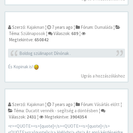
Szerző:
Kajakman
¦
7 years ago
¦
Fórum:
Dumaláda
¦
Téma:
Szülinaposok
¦
Válaszok:
689
¦
Megtekintve:
650842
Boldog szülinapot Dínónak .
És Kopinak is!
Ugrás a hozzászóláshoz
Szerző:
Kajakman
¦
7 years ago
¦
Fórum:
Vásárlás előtt
¦
Téma:
Ducatit vennék - segítség a döntésben
¦
Válaszok:
2431
¦
Megtekintve:
3904354
<r><QUOTE><s>[quote]</s><QUOTE><s>[quote]</s>
<QUOTE><s>[quote]</s> Hali!<br/> <br/> Az apró kérdéseidre