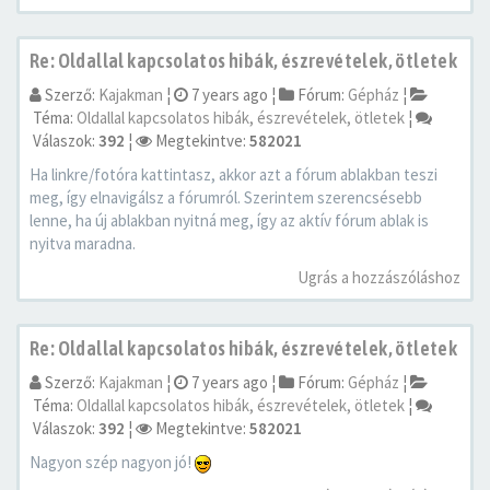
Re: Oldallal kapcsolatos hibák, észrevételek, ötletek
Szerző:
Kajakman
¦
7 years ago
¦
Fórum:
Gépház
¦
Téma:
Oldallal kapcsolatos hibák, észrevételek, ötletek
¦
Válaszok:
392
¦
Megtekintve:
582021
Ha linkre/fotóra kattintasz, akkor azt a fórum ablakban teszi
meg, így elnavigálsz a fórumról. Szerintem szerencsésebb
lenne, ha új ablakban nyitná meg, így az aktív fórum ablak is
nyitva maradna.
Ugrás a hozzászóláshoz
Re: Oldallal kapcsolatos hibák, észrevételek, ötletek
Szerző:
Kajakman
¦
7 years ago
¦
Fórum:
Gépház
¦
Téma:
Oldallal kapcsolatos hibák, észrevételek, ötletek
¦
Válaszok:
392
¦
Megtekintve:
582021
Nagyon szép nagyon jó!