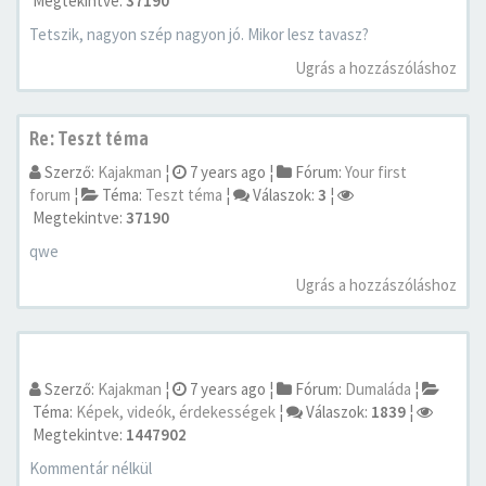
Megtekintve:
37190
Tetszik, nagyon szép nagyon jó. Mikor lesz tavasz?
Ugrás a hozzászóláshoz
Re: Teszt téma
Szerző:
Kajakman
¦
7 years ago
¦
Fórum:
Your first
forum
¦
Téma:
Teszt téma
¦
Válaszok:
3
¦
Megtekintve:
37190
qwe
Ugrás a hozzászóláshoz
Szerző:
Kajakman
¦
7 years ago
¦
Fórum:
Dumaláda
¦
Téma:
Képek, videók, érdekességek
¦
Válaszok:
1839
¦
Megtekintve:
1447902
Kommentár nélkül