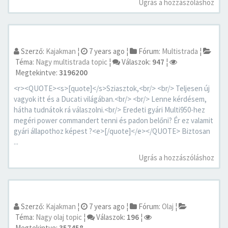
Ugrás a hozzászóláshoz
Szerző:
Kajakman
¦
7 years ago
¦
Fórum:
Multistrada
¦
Téma:
Nagy multistrada topic
¦
Válaszok:
947
¦
Megtekintve:
3196200
<r><QUOTE><s>[quote]</s>Sziasztok,<br/> <br/> Teljesen új
vagyok itt és a Ducati világában.<br/> <br/> Lenne kérdésem,
hátha tudnátok rá válaszolni.<br/> Eredeti gyári Multi950-hez
megéri power commandert tenni és padon belőni? Ér ez valamit
gyári állapothoz képest ?<e>[/quote]</e></QUOTE> Biztosan
...
Ugrás a hozzászóláshoz
Szerző:
Kajakman
¦
7 years ago
¦
Fórum:
Olaj
¦
Téma:
Nagy olaj topic
¦
Válaszok:
196
¦
Megtekintve:
357458