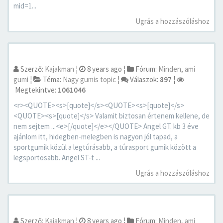
mid=1...
Ugrás a hozzászóláshoz
Szerző:
Kajakman
¦
8 years ago
¦
Fórum:
Minden, ami
gumi
¦
Téma:
Nagy gumis topic
¦
Válaszok:
897
¦
Megtekintve:
1061046
<r><QUOTE><s>[quote]</s><QUOTE><s>[quote]</s>
<QUOTE><s>[quote]</s> Valamit biztosan értenem kellene, de
nem sejtem ...<e>[/quote]</e></QUOTE> Angel GT. kb 3 éve
ajánlom itt, hidegben-melegben is nagyon jól tapad, a
sportgumik közül a legtúrásabb, a túrasport gumik között a
legsportosabb. Angel ST-t ...
Ugrás a hozzászóláshoz
Szerző:
Kajakman
¦
8 years ago
¦
Fórum:
Minden, ami