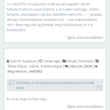
<r><QUOTE><s>[quote]</s>Na mi van majmok ? latom
felturboztam ezt a pusztulatot, a sir szelen tantorgo , halott
forumot, ahol eppen csak par semmihez nem ertö , ---- jaj aaaa,
dehogy a kötekedeshez kivaloan ertö --- par majom koborol.
<br/> Nem vagyunk egyformak, meg ha behoztok, es ti is
lenyomtok k...
Ugrás a hozzászóláshoz
Szerző:
Kajakman
¦
7 years ago
¦
Fórum:
Dumaláda
¦
Téma:
Képek, videók, érdekességek
¦
Válaszok:
1839
¦
Megtekintve:
1447902
töröltem, az en helyesirasi problemam nem tartozik
ratok
Az a baj, hogy ostoba vagy.
Ugrás a hozzászóláshoz