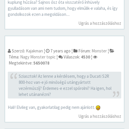
kuplung húzása? Sajnos ősz óta visszatérő ínhüvely
gyulladásom van ami nem tudom, hogy elmúlik-e valaha, és így
gondolkozok ezen a megoldáson....
Ugrás a hozzászóláshoz
Szerző:
Kajakman
¦
7 years ago
¦
Fórum:
Monster
¦
Téma:
Nagy Monster topic
¦
Válaszok:
4530
¦
Megtekintve:
5650078
Sziasztok! Az lenne a kérdésem, hogy a Ducati S2R
800-hoz van-e jó minőségű utángyártott
vezérműszíj? Érdemes-e ezzel spórolni? Ha igen, hol
lehet utánanézni?
Hali! Elvileg van, gyakorlatilag pedig nem ajánlott.
Ugrás a hozzászóláshoz