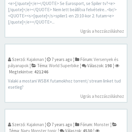
<e>[/quote]</e></QUOTE> Se Eurosport, se Spiler tv?<e>
[/quote]</e></QUOTE> Nem lett beállítva felvételre...<br/>
<QUOTE><s>[quote]</s>spiler1-en 23:10-kor 2. futam<e>
[/quote]</e></QUOTE>...
Ugrás a hozzászóláshoz
Szerző:
Kajakman
¦
7 years ago
¦
Fórum:
Versenyek és
pályanapok
¦
Téma:
World Superbike
¦
Válaszok:
198
¦
Megtekintve:
421246
Valaki a mostani WSBK futamokhoz torrent/ stream linket tud
esetleg?
Ugrás a hozzászóláshoz
Szerző:
Kajakman
¦
7 years ago
¦
Fórum:
Monster
¦
Téma:
Nagy Monster topic
¦
Válaszok:
4530
¦