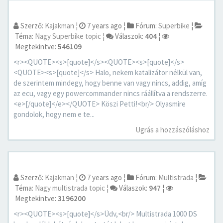
Szerző:
Kajakman
¦
7 years ago
¦
Fórum:
Superbike
¦
Téma:
Nagy Superbike topic
¦
Válaszok:
404
¦
Megtekintve:
546109
<r><QUOTE><s>[quote]</s><QUOTE><s>[quote]</s>
<QUOTE><s>[quote]</s> Halo, nekem katalizátor nélkül van,
de szerintem mindegy, hogy benne van vagy nincs, addig, amíg
az ecu, vagy egy powercommander nincs ráállítva a rendszerre.
<e>[/quote]</e></QUOTE> Köszi Petti!<br/> Olyasmire
gondolok, hogy nem e te...
Ugrás a hozzászóláshoz
Szerző:
Kajakman
¦
7 years ago
¦
Fórum:
Multistrada
¦
Téma:
Nagy multistrada topic
¦
Válaszok:
947
¦
Megtekintve:
3196200
<r><QUOTE><s>[quote]</s>Üdv,<br/> Multistrada 1000 DS