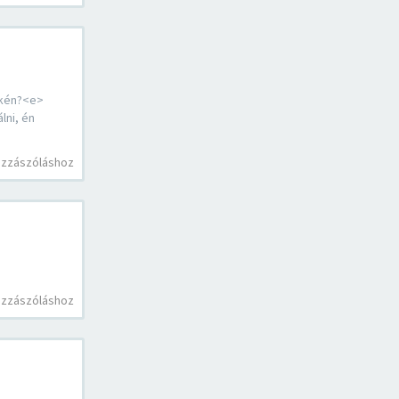
ékén?<e>
lni, én
ozzászóláshoz
ozzászóláshoz