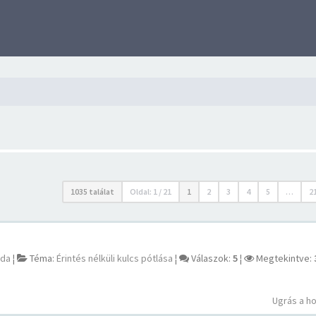
1035 találat
Oldal:
1
/
21
1
2
3
4
5
…
2
ada
¦
Téma:
Érintés nélküli kulcs pótlása
¦
Válaszok:
5
¦
Megtekintve:
Ugrás a h