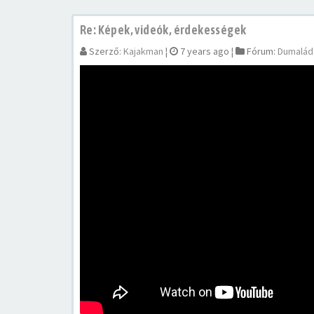
Re: Képek, videók, érdekességek
Szerző:
Kajakman
¦
7 years ago
¦
Fórum:
Dumalád