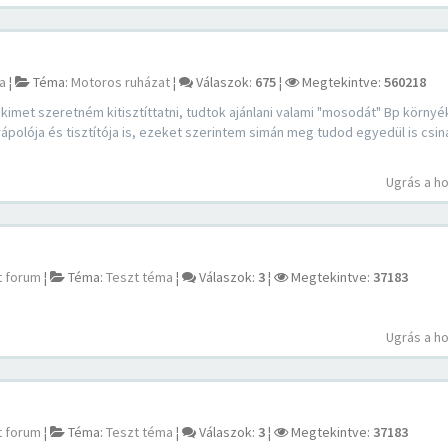
a
¦
Téma:
Motoros ruházat
¦
Válaszok:
675
¦
Megtekintve:
560218
et szeretném kitisztíttatni, tudtok ajánlani valami "mosodát" Bp körny
lója és tisztítója is, ezeket szerintem simán meg tudod egyedül is csiná
Ugrás a h
st forum
¦
Téma:
Teszt téma
¦
Válaszok:
3
¦
Megtekintve:
37183
Ugrás a h
st forum
¦
Téma:
Teszt téma
¦
Válaszok:
3
¦
Megtekintve:
37183