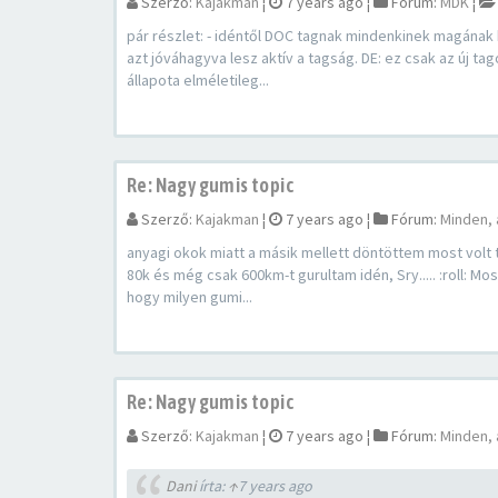
Szerző:
Kajakman
¦
7 years ago
¦
Fórum:
MDK
¦
pár részlet: - idéntől DOC tagnak mindenkinek magának k
azt jóváhagyva lesz aktív a tagság. DE: ez csak az új t
állapota elméletileg...
Re: Nagy gumis topic
Szerző:
Kajakman
¦
7 years ago
¦
Fórum:
Minden, 
anyagi okok miatt a másik mellett döntöttem most volt 
80k és még csak 600km-t gurultam idén, Sry..... :roll: 
hogy milyen gumi...
Re: Nagy gumis topic
Szerző:
Kajakman
¦
7 years ago
¦
Fórum:
Minden, 
Dani
írta:
↑
7 years ago