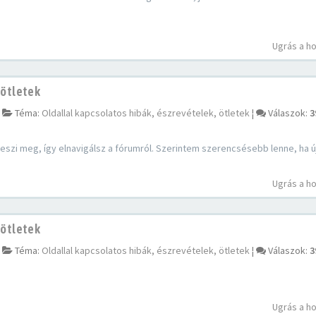
Ugrás a h
 ötletek
¦
Téma:
Oldallal kapcsolatos hibák, észrevételek, ötletek
¦
Válaszok:
3
 teszi meg, így elnavigálsz a fórumról. Szerintem szerencsésebb lenne, ha ú
Ugrás a h
 ötletek
¦
Téma:
Oldallal kapcsolatos hibák, észrevételek, ötletek
¦
Válaszok:
3
Ugrás a h