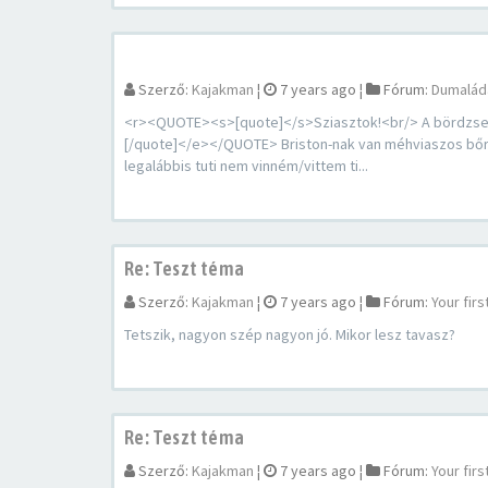
Szerző:
Kajakman
¦
7 years ago
¦
Fórum:
Dumalád
<r><QUOTE><s>[quote]</s>Sziasztok!<br/> A bördzsekim
[/quote]</e></QUOTE> Briston-nak van méhviaszos bőrápo
legalábbis tuti nem vinném/vittem ti...
Re: Teszt téma
Szerző:
Kajakman
¦
7 years ago
¦
Fórum:
Your fir
Tetszik, nagyon szép nagyon jó. Mikor lesz tavasz?
Re: Teszt téma
Szerző:
Kajakman
¦
7 years ago
¦
Fórum:
Your fir