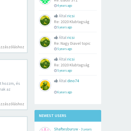
Re: Eladó ST2
4 years ago
Által
ricsi
Re: 2020 Klubtagság
5 years ago
Által
ricsi
Re: Nagy Diavel topic
ozzászóláshoz
5 years ago
Által
ricsi
Re: 2020 Klubtagság
5 years ago
Által
dino74
ut hozzm, és
nak az
6 years ago
ozzászóláshoz
NEWEST USERS
Shaftesburyw
-
3 years