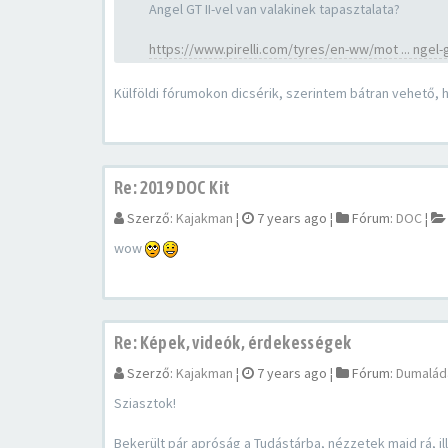
Angel GT II-vel van valakinek tapasztalata?
https://www.pirelli.com/tyres/en-ww/mot ... ngel-g
Külföldi fórumokon dicsérik, szerintem bátran vehető, ha
Re: 2019 DOC Kit
Szerző:
Kajakman
¦
7 years ago
¦
Fórum:
DOC
¦
wow
Re: Képek, videók, érdekességek
Szerző:
Kajakman
¦
7 years ago
¦
Fórum:
Dumalád
Sziasztok!
Bekerült pár apróság a Tudástárba, nézzetek majd rá, ill