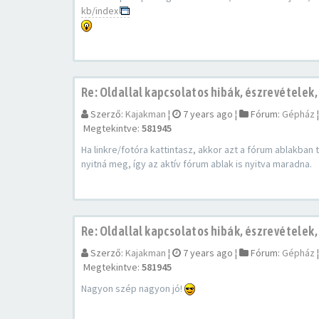
kb/index
Re: Oldallal kapcsolatos hibák, észrevételek,
Szerző:
Kajakman
¦
7 years ago
¦
Fórum:
Gépház
Megtekintve:
581945
Ha linkre/fotóra kattintasz, akkor azt a fórum ablakban
nyitná meg, így az aktív fórum ablak is nyitva maradna.
Re: Oldallal kapcsolatos hibák, észrevételek,
Szerző:
Kajakman
¦
7 years ago
¦
Fórum:
Gépház
Megtekintve:
581945
Nagyon szép nagyon jó!