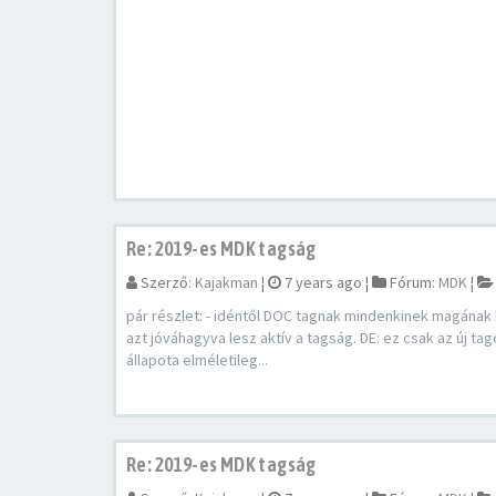
Re: 2019-es MDK tagság
Szerző:
Kajakman
¦
7 years ago
¦
Fórum:
MDK
¦
pár részlet: - idéntől DOC tagnak mindenkinek magának k
azt jóváhagyva lesz aktív a tagság. DE: ez csak az új t
állapota elméletileg...
Re: 2019-es MDK tagság