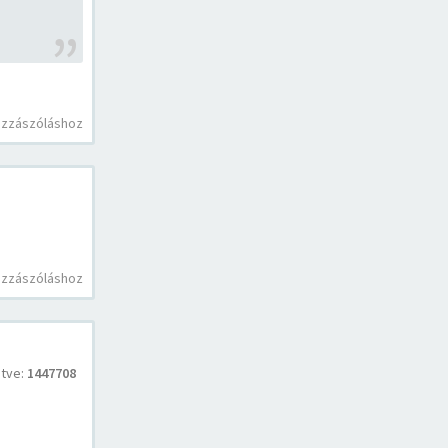
ozzászóláshoz
ozzászóláshoz
tve:
1447708