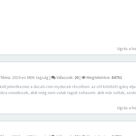
Ugrás a h
Téma:
2019-es MDK tagság
¦
Válaszok:
20
¦
Megtekintve:
84751
ell jelentkeznie a ducati.com myducati részében. az ott kitöltött igány elj
agokra vonatkozik, akik még nem volak tagok sohasem. akik már voltak, azok
Ugrás a h