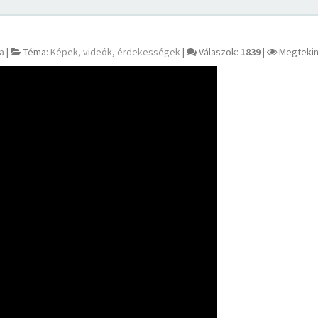
a
¦
Téma:
Képek, videók, érdekességek
¦
Válaszok:
1839
¦
Megtekin