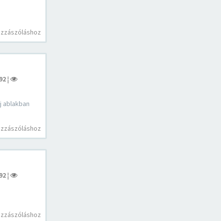
ozzászóláshoz
92
¦
j ablakban
ozzászóláshoz
92
¦
ozzászóláshoz