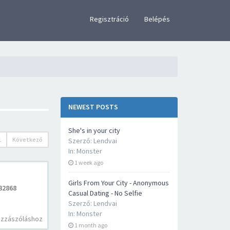
×
Regisztráció
Belépés
NEWEST POSTS
She's in your city
1
Következő
Szerző:
Lendvai
In:
Monster
1 week ago
Girls From Your City - Anonymous
32868
Casual Dating - No Selfie
Szerző:
Lendvai
In:
Monster
ozzászóláshoz
1 month ago