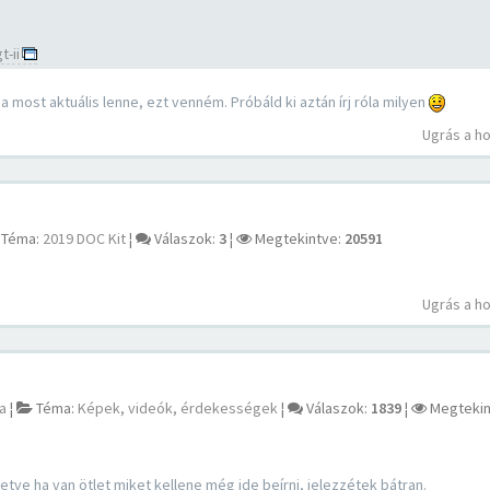
t-ii
 most aktuális lenne, ezt venném. Próbáld ki aztán írj róla milyen
Ugrás a h
Téma:
2019 DOC Kit
¦
Válaszok:
3
¦
Megtekintve:
20591
Ugrás a h
a
¦
Téma:
Képek, videók, érdekességek
¦
Válaszok:
1839
¦
Megtekin
etve ha van ötlet miket kellene még ide beírni, jelezzétek bátran.