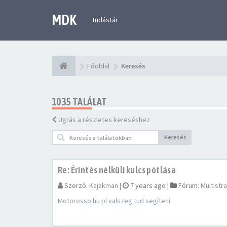
MDK
Tudástár
Főoldal
Keresés
1035 TALÁLAT
Ugrás a részletes kereséshez
Keresés
Re: Érintés nélküli kulcs pótlása
Szerző:
Kajakman
¦
7 years ago
¦
Fórum:
Multistr
Motorosso.hu pl valszeg tud segíteni