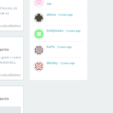
ago
ut hozzm, és
nak az
alexra
-
3 years ago
ozzászóláshoz
Emilylowes
-
3 years ago
KoPe
-
3 years ago
60759
k gumi + csere
i bekérdez,
Wesley
-
3 years ago
ozzászóláshoz
60759