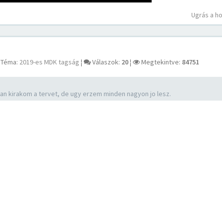
Ugrás a h
Téma:
2019-es MDK tagság
¦
Válaszok:
20
¦
Megtekintve:
84751
 kirakom a tervet, de ugy erzem minden nagyon jo lesz.