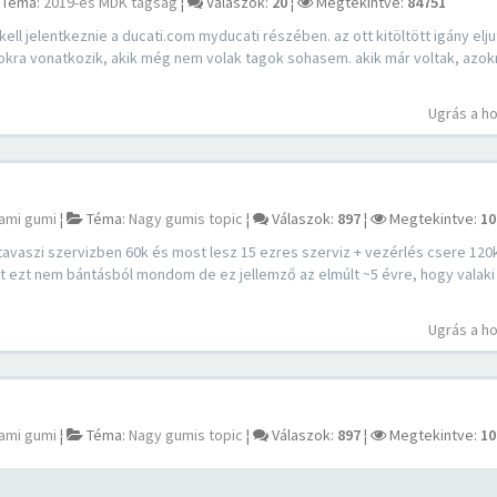
Téma:
2019-es MDK tagság
¦
Válaszok:
20
¦
Megtekintve:
84751
ell jelentkeznie a ducati.com myducati részében. az ott kitöltött igány elj
agokra vonatkozik, akik még nem volak tagok sohasem. akik már voltak, azok
Ugrás a h
ami gumi
¦
Téma:
Nagy gumis topic
¦
Válaszok:
897
¦
Megtekintve:
10
tavaszi szervizben 60k és most lesz 15 ezres szerviz + vezérlés csere 120
Most ezt nem bántásból mondom de ez jellemző az elmúlt ~5 évre, hogy valak
Ugrás a h
ami gumi
¦
Téma:
Nagy gumis topic
¦
Válaszok:
897
¦
Megtekintve:
10