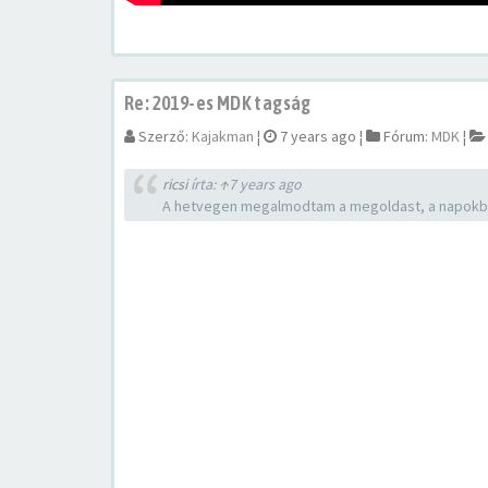
Re: 2019-es MDK tagság
Szerző:
Kajakman
¦
7 years ago
¦
Fórum:
MDK
¦
ricsi
írta:
↑
7 years ago
A hetvegen megalmodtam a megoldast, a napokban