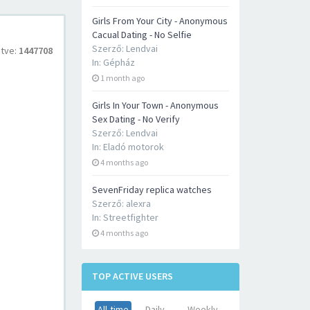
Girls From Your City - Anonymous
Cacual Dating - No Selfie
Szerző:
Lendvai
tve:
1447708
In:
Gépház
1 month ago
Girls In Your Town - Anonymous
Sex Dating - No Verify
Szerző:
Lendvai
In:
Eladó motorok
4 months ago
SevenFriday replica watches
Szerző:
alexra
In:
Streetfighter
4 months ago
TOP ACTIVE USERS
All-time
Daily
Weekly