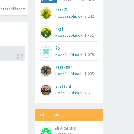
ozzászóláshoz
dino74
Hozzászólások:
2,242
ricsi
Hozzászólások:
1,451
76
Hozzászólások:
1,079
Kajakman
Hozzászólások:
1,035
stafford
Hozzászólások:
737
LAST LIKES
Által
Cusi