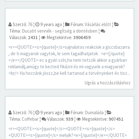
Szerző:
76
¦
9 years ago
¦
Fórum:
Vásárlás előtt
¦
Téma:
Ducatit vennék - segítség a döntésben
¦
Válaszok:
2431
¦
Megtekintve:
3906459
<r><QUOTE><s>[quote]</s>sajnalatos reakciok a giccsbazarra
, de ti magyarok vagytok, le sem tagadhatjatok . <e>[/quote]
</e></QUOTE> ez a gyári szín,ha nem tetszik akkor a gyárban
reklamálj,amúgy te kezted fikázni és mi vagyunk a magyarok?
<br/> Ha hozzánk jössz,be kell tartanod a törvényinket és tisz...
Ugrás a hozzászóláshoz
Szerző:
76
¦
9 years ago
¦
Fórum:
Dumaláda
¦
Téma:
Coffebar
¦
Válaszok:
939
¦
Megtekintve:
907451
<r><QUOTE><s>[quote]</s><QUOTE><s>[quote]</s>
<QUOTE><s>[quote]</s> melyik?<e>[/quote]</e></QUOTE>