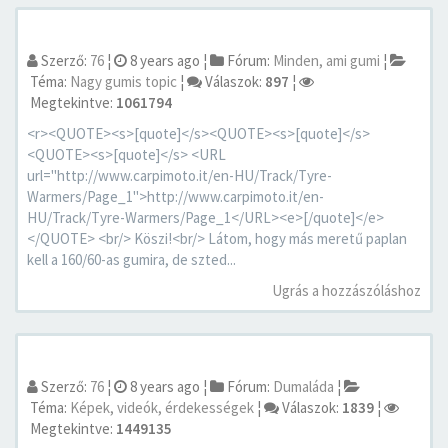
Szerző:
76
¦
8 years ago
¦
Fórum:
Minden, ami gumi
¦
Téma:
Nagy gumis topic
¦
Válaszok:
897
¦
Megtekintve:
1061794
<r><QUOTE><s>[quote]</s><QUOTE><s>[quote]</s>
<QUOTE><s>[quote]</s> <URL
url="http://www.carpimoto.it/en-HU/Track/Tyre-
Warmers/Page_1">http://www.carpimoto.it/en-
HU/Track/Tyre-Warmers/Page_1</URL><e>[/quote]</e>
</QUOTE> <br/> Köszi!<br/> Látom, hogy más meretű paplan
kell a 160/60-as gumira, de szted...
Ugrás a hozzászóláshoz
Szerző:
76
¦
8 years ago
¦
Fórum:
Dumaláda
¦
Téma:
Képek, videók, érdekességek
¦
Válaszok:
1839
¦
Megtekintve:
1449135