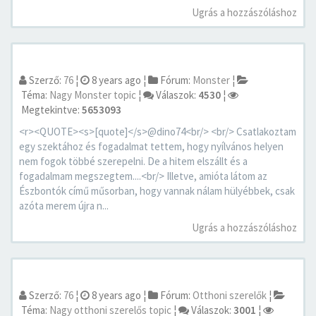
Ugrás a hozzászóláshoz
Szerző:
76
¦
8 years ago
¦
Fórum:
Monster
¦
Téma:
Nagy Monster topic
¦
Válaszok:
4530
¦
Megtekintve:
5653093
<r><QUOTE><s>[quote]</s>@dino74<br/> <br/> Csatlakoztam
egy szektához és fogadalmat tettem, hogy nyílvános helyen
nem fogok többé szerepelni. De a hitem elszállt és a
fogadalmam megszegtem....<br/> Illetve, amióta látom az
Észbontók című műsorban, hogy vannak nálam hülyébbek, csak
azóta merem újra n...
Ugrás a hozzászóláshoz
Szerző:
76
¦
8 years ago
¦
Fórum:
Otthoni szerelők
¦
Téma:
Nagy otthoni szerelős topic
¦
Válaszok:
3001
¦