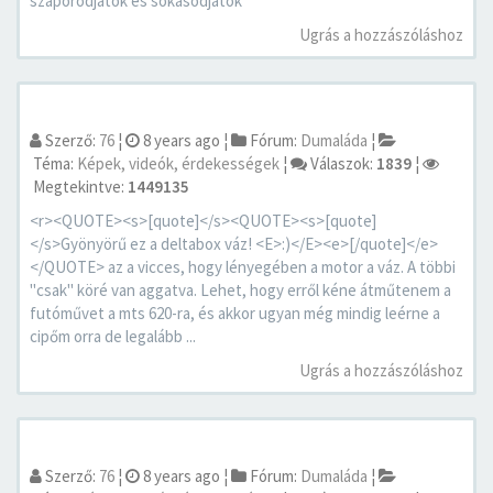
szaporodjatok és sokasodjatok
Ugrás a hozzászóláshoz
Szerző:
76
¦
8 years ago
¦
Fórum:
Dumaláda
¦
Téma:
Képek, videók, érdekességek
¦
Válaszok:
1839
¦
Megtekintve:
1449135
<r><QUOTE><s>[quote]</s><QUOTE><s>[quote]
</s>Gyönyörű ez a deltabox váz! <E>:)</E><e>[/quote]</e>
</QUOTE> az a vicces, hogy lényegében a motor a váz. A többi
"csak" köré van aggatva. Lehet, hogy erről kéne átműtenem a
futóművet a mts 620-ra, és akkor ugyan még mindig leérne a
cipőm orra de legalább ...
Ugrás a hozzászóláshoz
Szerző:
76
¦
8 years ago
¦
Fórum:
Dumaláda
¦