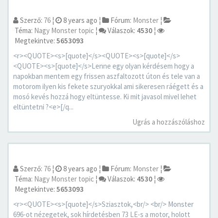
Szerző:
76
¦
8 years ago
¦
Fórum:
Monster
¦
Téma:
Nagy Monster topic
¦
Válaszok:
4530
¦
Megtekintve:
5653093
<r><QUOTE><s>[quote]</s><QUOTE><s>[quote]</s>
<QUOTE><s>[quote]</s>Lenne egy olyan kérdésem hogy a
napokban mentem egy frissen aszfaltozott úton és tele van a
motorom ilyen kis fekete szuryokkal ami sikeresen ráégett és a
mosó kevés hozzá hogy eltüntesse. Ki mit javasol mivel lehet
eltüntetni ?<e>[/q...
Ugrás a hozzászóláshoz
Szerző:
76
¦
8 years ago
¦
Fórum:
Monster
¦
Téma:
Nagy Monster topic
¦
Válaszok:
4530
¦
Megtekintve:
5653093
<r><QUOTE><s>[quote]</s>Sziasztok,<br/> <br/> Monster
696-ot nézegetek, sok hírdetésben 73 LE-s a motor, holott