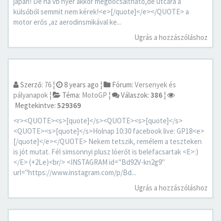
japán! De ha vb nyer akkor megbocsáltható,de utcára a
külsőből semmit nem kérek!<e>[/quote]</e></QUOTE> a
motor erős ,az aerodinsmikával ke...
Ugrás a hozzászóláshoz
Szerző:
76
¦
8 years ago
¦
Fórum:
Versenyek és
pályanapok
¦
Téma:
MotoGP
¦
Válaszok:
386
¦
Megtekintve:
529369
<r><QUOTE><s>[quote]</s><QUOTE><s>[quote]</s>
<QUOTE><s>[quote]</s>Holnap 10:30 facebook live: GP18<e>
[/quote]</e></QUOTE> Nekem tetszik, remélem a teszteken
is jót mutat. Fél simsonnyi plusz lóerőt is belefacsartak <E>:)
</E> (+2Le)<br/> <INSTAGRAM id="Bd92V-kn2g9"
url="https://www.instagram.com/p/Bd...
Ugrás a hozzászóláshoz