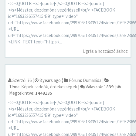
<r><QUOTE><s>[quote]</s><QUOTE><s>[quote]
</s>Mószter, dezdemóna vezérléssel!<br/> <FACEBOOK
id="1693236557415439" type="video"
url="https://www.facebook.com/299706513435124/videos/16932365
<URL
url="https://www.facebook.com/299706513435124/videos/16932365
<LINK_TEXT text="https:/...
Ugrás a hozzászóláshoz
Szerző:
76
¦
8 years ago
¦
Fórum:
Dumaláda
¦
Téma:
Képek, videók, érdekességek
¦
Válaszok:
1839
¦
Megtekintve:
1449135
<r><QUOTE><s>[quote]</s><QUOTE><s>[quote]
</s>Mószter, dezdemóna vezérléssel!<br/> <FACEBOOK
id="1693236557415439" type="video"
url="https://www.facebook.com/299706513435124/videos/16932365
<URL
url="https://www.facebook.com/299706513435124/videos/16932365