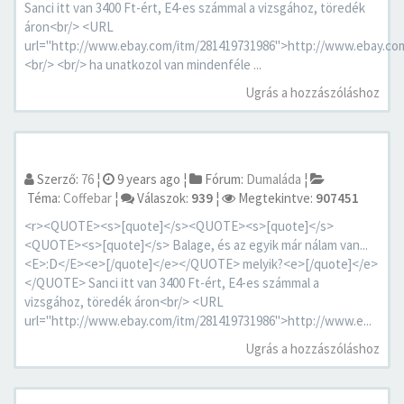
Sanci itt van 3400 Ft-ért, E4-es számmal a vizsgához, töredék
áron<br/> <URL
url="http://www.ebay.com/itm/281419731986">http://www.ebay.c
<br/> <br/> ha unatkozol van mindenféle ...
Ugrás a hozzászóláshoz
Szerző:
76
¦
9 years ago
¦
Fórum:
Dumaláda
¦
Téma:
Coffebar
¦
Válaszok:
939
¦
Megtekintve:
907451
<r><QUOTE><s>[quote]</s><QUOTE><s>[quote]</s>
<QUOTE><s>[quote]</s> Balage, és az egyik már nálam van...
<E>:D</E><e>[/quote]</e></QUOTE> melyik?<e>[/quote]</e>
</QUOTE> Sanci itt van 3400 Ft-ért, E4-es számmal a
vizsgához, töredék áron<br/> <URL
url="http://www.ebay.com/itm/281419731986">http://www.e...
Ugrás a hozzászóláshoz