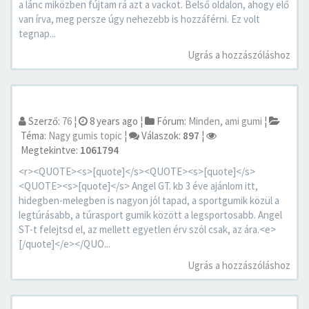
a lánc miközben fújtam rá azt a vackot. Belső oldalon, ahogy elő
van írva, meg persze úgy nehezebb is hozzáférni. Ez volt
tegnap...
Ugrás a hozzászóláshoz
Szerző:
76
¦
8 years ago
¦
Fórum:
Minden, ami gumi
¦
Téma:
Nagy gumis topic
¦
Válaszok:
897
¦
Megtekintve:
1061794
<r><QUOTE><s>[quote]</s><QUOTE><s>[quote]</s>
<QUOTE><s>[quote]</s> Angel GT. kb 3 éve ajánlom itt,
hidegben-melegben is nagyon jól tapad, a sportgumik közül a
legtúrásabb, a túrasport gumik között a legsportosabb. Angel
ST-t felejtsd el, az mellett egyetlen érv szól csak, az ára.<e>
[/quote]</e></QUO...
Ugrás a hozzászóláshoz