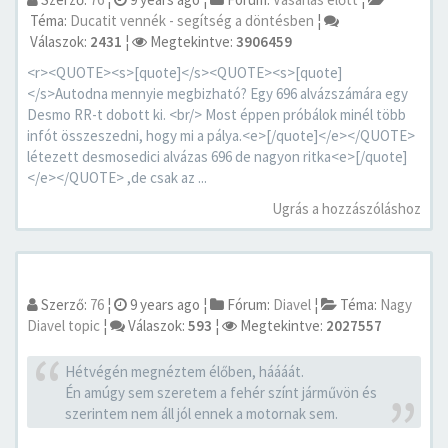
Téma:
Ducatit vennék - segítség a döntésben
¦
Válaszok:
2431
¦
Megtekintve:
3906459
<r><QUOTE><s>[quote]</s><QUOTE><s>[quote]
</s>Autodna mennyie megbizható? Egy 696 alvázszámára egy
Desmo RR-t dobott ki. <br/> Most éppen próbálok minél több
infót összeszedni, hogy mi a pálya.<e>[/quote]</e></QUOTE>
létezett desmosedici alvázas 696 de nagyon ritka<e>[/quote]
</e></QUOTE> ,de csak az ...
Ugrás a hozzászóláshoz
Szerző:
76
¦
9 years ago
¦
Fórum:
Diavel
¦
Téma:
Nagy
Diavel topic
¦
Válaszok:
593
¦
Megtekintve:
2027557
Hétvégén megnéztem élőben, háááát.
Én amúgy sem szeretem a fehér színt járművön és
szerintem nem áll jól ennek a motornak sem.