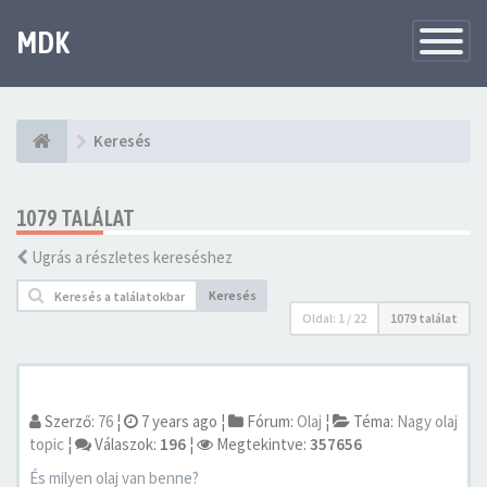
MDK
Változtat
navigáció
Keresés
1079 TALÁLAT
Ugrás a részletes kereséshez
Keresés
Oldal:
1
/
22
1079 találat
Szerző:
76
¦
7 years ago
¦
Fórum:
Olaj
¦
Téma:
Nagy olaj
topic
¦
Válaszok:
196
¦
Megtekintve:
357656
És milyen olaj van benne?