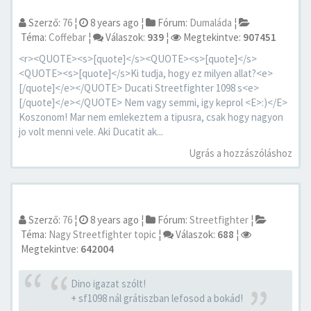
Szerző:
76
¦
8 years ago
¦
Fórum:
Dumaláda
¦
Téma:
Coffebar
¦
Válaszok:
939
¦
Megtekintve:
907451
<r><QUOTE><s>[quote]</s><QUOTE><s>[quote]</s>
<QUOTE><s>[quote]</s>Ki tudja, hogy ez milyen allat?<e>
[/quote]</e></QUOTE> Ducati Streetfighter 1098 s<e>
[/quote]</e></QUOTE> Nem vagy semmi, igy keprol <E>:)</E>
Koszonom! Mar nem emlekeztem a tipusra, csak hogy nagyon
jo volt menni vele. Aki Ducatit ak...
Ugrás a hozzászóláshoz
Szerző:
76
¦
8 years ago
¦
Fórum:
Streetfighter
¦
Téma:
Nagy Streetfighter topic
¦
Válaszok:
688
¦
Megtekintve:
642004
Dino igazat szólt!
+ sf1098 nál grátiszban lefosod a bokád!