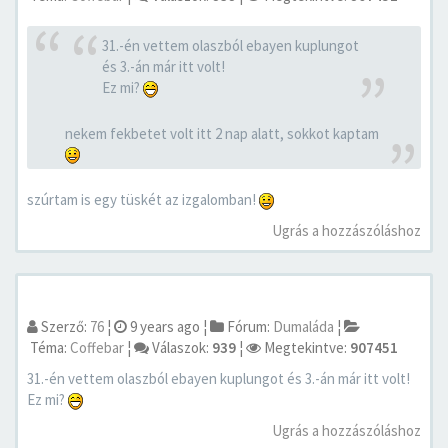
31.-én vettem olaszból ebayen kuplungot
és 3.-án már itt volt!
Ez mi?
nekem fekbetet volt itt 2 nap alatt, sokkot kaptam
szúrtam is egy tüskét az izgalomban!
Ugrás a hozzászóláshoz
Szerző:
76
¦
9 years ago
¦
Fórum:
Dumaláda
¦
Téma:
Coffebar
¦
Válaszok:
939
¦
Megtekintve:
907451
31.-én vettem olaszból ebayen kuplungot és 3.-án már itt volt!
Ez mi?
Ugrás a hozzászóláshoz