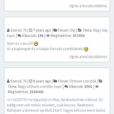
Ugrás a hozzászóláshoz
Szerző:
76
¦
7 years ago
¦
Fórum:
Olaj
¦
Téma:
Nagy olaj
topic
¦
Válaszok:
196
¦
Megtekintve:
357656
Ilyen ez a ducati!
itt a kuplungok és a tulajok furcsán cserélődnek!
Ugrás a hozzászóláshoz
Szerző:
76
¦
8 years ago
¦
Fórum:
Otthoni szerelők
¦
Téma:
Nagy otthoni szerelős topic
¦
Válaszok:
3001
¦
Megtekintve:
2586441
<r><QUOTE><s>[quote]</s>Nos, letakarítottam a láncot. Ez
eddig nem volt nehéz művelet, csak koszos. Nademost.
Ráfújtam a lánckenő spréből 2 kört. Vagyis kétszer ment körbe