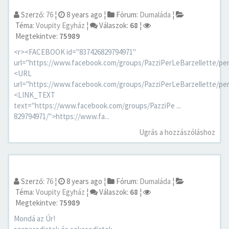
Szerző:
76
¦
8 years ago
¦
Fórum:
Dumaláda
¦
Téma:
Voupity Egyház
¦
Válaszok:
68
¦
Megtekintve:
75989
<r><FACEBOOK id="837426829794971"
url="https://www.facebook.com/groups/PazziPerLeBarzellette/per
<URL
url="https://www.facebook.com/groups/PazziPerLeBarzellette/per
<LINK_TEXT
text="https://www.facebook.com/groups/PazziPe ...
829794971/">https://www.fa...
Ugrás a hozzászóláshoz
Szerző:
76
¦
8 years ago
¦
Fórum:
Dumaláda
¦
Téma:
Voupity Egyház
¦
Válaszok:
68
¦
Megtekintve:
75989
Mondá az Úr!