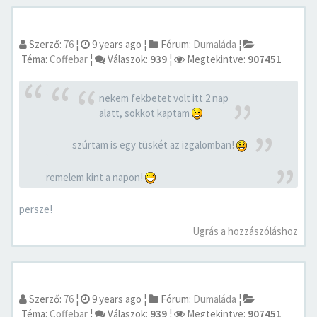
Szerző:
76
¦
9 years ago
¦
Fórum:
Dumaláda
¦
Téma:
Coffebar
¦
Válaszok:
939
¦
Megtekintve:
907451
nekem fekbetet volt itt 2 nap
alatt, sokkot kaptam
szúrtam is egy tüskét az izgalomban!
remelem kint a napon!
persze!
Ugrás a hozzászóláshoz
Szerző:
76
¦
9 years ago
¦
Fórum:
Dumaláda
¦
Téma:
Coffebar
¦
Válaszok:
939
¦
Megtekintve:
907451