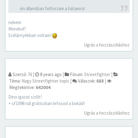
én állandóan felfostam a hátamra!
nekem
Mondod?
Szélárnyékban voltam!
Ugrás a hozzászóláshoz
Szerző:
76
¦
8 years ago
¦
Fórum:
Streetfighter
¦
Téma:
Nagy Streetfighter topic
¦
Válaszok:
688
¦
Megtekintve:
642004
Dino igazat szólt!
+ sf1098 nál grátiszban lefosod a bokád!
Ugrás a hozzászóláshoz