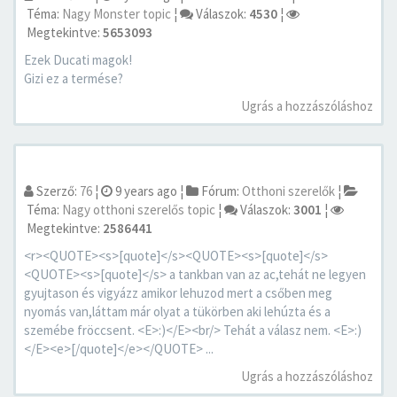
Téma:
Nagy Monster topic
¦
Válaszok:
4530
¦
Megtekintve:
5653093
Ezek Ducati magok!
Gizi ez a termése?
Ugrás a hozzászóláshoz
Szerző:
76
¦
9 years ago
¦
Fórum:
Otthoni szerelők
¦
Téma:
Nagy otthoni szerelős topic
¦
Válaszok:
3001
¦
Megtekintve:
2586441
<r><QUOTE><s>[quote]</s><QUOTE><s>[quote]</s>
<QUOTE><s>[quote]</s> a tankban van az ac,tehát ne legyen
gyujtason és vigyázz amikor lehuzod mert a csőben meg
nyomás van,láttam már olyat a tükörben aki lehúzta és a
szemébe fröccsent. <E>:)</E><br/> Tehát a válasz nem. <E>:)
</E><e>[/quote]</e></QUOTE> ...
Ugrás a hozzászóláshoz