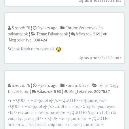
Ugrás a hozzászóláshoz
Szerző:
76
¦
9 years ago
¦
Fórum:
Versenyek és
pályanapok
¦
Téma:
Pályanapok
¦
Válaszok:
569
¦
Megtekintve:
938424
Srácok Kajak nem szarozik!
Ugrás a hozzászóláshoz
Szerző:
76
¦
9 years ago
¦
Fórum:
Diavel
¦
Téma:
Nagy
Diavel topic
¦
Válaszok:
593
¦
Megtekintve:
2027557
<r><QUOTE><s>[quote]</s><QUOTE><s>[quote]</s>
<QUOTE><s>[quote]</s> ..tudtam...<br/> Only for your eyes..
<br/> elvtársam..<e>[/quote]</e></QUOTE> Vajon a fotón ki
voupityolja magát? <E>:)</E><e>[/quote]</e></QUOTE>
nekem az a felni kicsit chip foose-os<e>[/quote]</e>