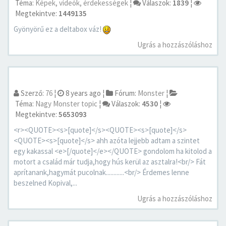
Téma:
Képek, videók, érdekességek
¦
Válaszok:
1839
¦
Megtekintve:
1449135
Gyönyörű ez a deltabox váz!
Ugrás a hozzászóláshoz
Szerző:
76
¦
8 years ago
¦
Fórum:
Monster
¦
Téma:
Nagy Monster topic
¦
Válaszok:
4530
¦
Megtekintve:
5653093
<r><QUOTE><s>[quote]</s><QUOTE><s>[quote]</s>
<QUOTE><s>[quote]</s> ahh azóta lejjebb adtam a szintet
egy kakassal <e>[/quote]</e></QUOTE> gondolom ha kitolod a
motort a család már tudja,hogy hús kerül az asztalra!<br/> Fát
aprítanank,hagymát pucolnak............<br/> Érdemes lenne
beszelned Kopival,...
Ugrás a hozzászóláshoz