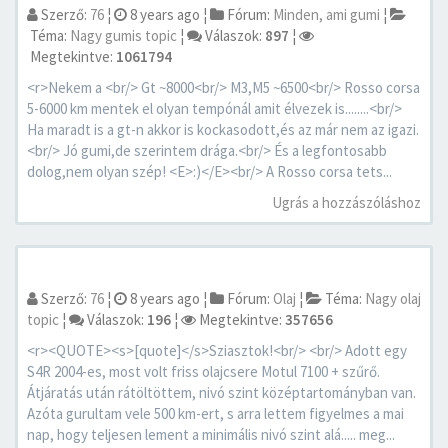
Szerző:
76
¦
8 years ago
¦
Fórum:
Minden, ami gumi
¦
Téma:
Nagy gumis topic
¦
Válaszok:
897
¦
Megtekintve:
1061794
<r>Nekem a <br/> Gt ~8000<br/> M3,M5 ~6500<br/> Rosso corsa
5-6000 km mentek el olyan tempónál amit élvezek is........<br/>
Ha maradt is a gt-n akkor is kockasodott,és az már nem az igazi.
<br/> Jó gumi,de szerintem drága.<br/> És a legfontosabb
dolog,nem olyan szép! <E>:)</E><br/> A Rosso corsa tets...
Ugrás a hozzászóláshoz
Szerző:
76
¦
8 years ago
¦
Fórum:
Olaj
¦
Téma:
Nagy olaj
topic
¦
Válaszok:
196
¦
Megtekintve:
357656
<r><QUOTE><s>[quote]</s>Sziasztok!<br/> <br/> Adott egy
S4R 2004-es, most volt friss olajcsere Motul 7100 + szűrő.
Átjáratás után rátöltöttem, nivó szint középtartományban van.
Azóta gurultam vele 500 km-ert, s arra lettem figyelmes a mai
nap, hogy teljesen lement a minimális nivó szint alá..... meg...