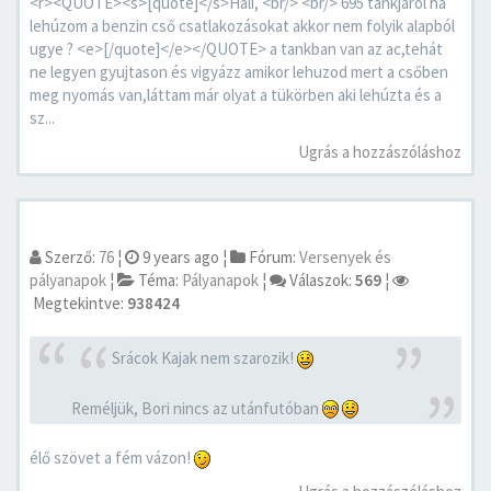
<r><QUOTE><s>[quote]</s>Hali, <br/> <br/> 695 tankjáról ha
lehúzom a benzin cső csatlakozásokat akkor nem folyik alapból
ugye ? <e>[/quote]</e></QUOTE> a tankban van az ac,tehát
ne legyen gyujtason és vigyázz amikor lehuzod mert a csőben
meg nyomás van,láttam már olyat a tükörben aki lehúzta és a
sz...
Ugrás a hozzászóláshoz
Szerző:
76
¦
9 years ago
¦
Fórum:
Versenyek és
pályanapok
¦
Téma:
Pályanapok
¦
Válaszok:
569
¦
Megtekintve:
938424
Srácok Kajak nem szarozik!
Reméljük, Bori nincs az utánfutóban
élő szövet a fém vázon!