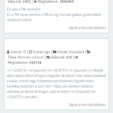
Válaszok:
2431
¦
Megtekintve:
3906459
Én tuti a 796 venném!
Ez a 797 olyan mintha a 796 és egy Suzuki galdius gumi nélkül
randizott volna!
Ugrás a hozzászóláshoz
Szerző:
76
¦
9 years ago
¦
Fórum:
Dumaláda
¦
Téma:
Motoros ruházat
¦
Válaszok:
675
¦
Megtekintve:
560738
<r><QUOTE><s>[quote]</s><QUOTE><s>[quote]</s>Melyik
időszakban lehet kifogni a legjobb akciókat? Van valami kialakult
szokás, trend vagy folyamatosan érdemes figyelni mert
bármikor beüthet a tuti?<br/> Elég sok mindent kellene
vennem, jó lenne lefaragni, amit le lehet.<e>[/quote]</e>
</QUOTE> januárb...
Ugrás a hozzászóláshoz