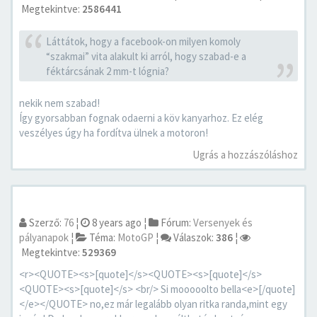
Megtekintve:
2586441
Láttátok, hogy a facebook-on milyen komoly
“szakmai” vita alakult ki arról, hogy szabad-e a
féktárcsának 2 mm-t lógnia?
nekik nem szabad!
Így gyorsabban fognak odaerni a köv kanyarhoz. Ez elég
veszélyes úgy ha fordítva ülnek a motoron!
Ugrás a hozzászóláshoz
Szerző:
76
¦
8 years ago
¦
Fórum:
Versenyek és
pályanapok
¦
Téma:
MotoGP
¦
Válaszok:
386
¦
Megtekintve:
529369
<r><QUOTE><s>[quote]</s><QUOTE><s>[quote]</s>
<QUOTE><s>[quote]</s> <br/> Si mooooolto bella<e>[/quote]
</e></QUOTE> no,ez már legalább olyan ritka randa,mint egy