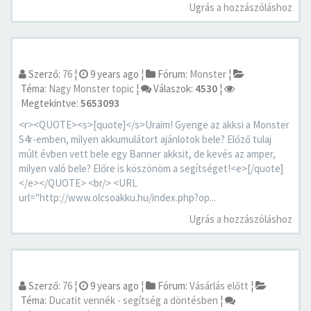
Ugrás a hozzászóláshoz
Szerző:
76
¦
9 years ago
¦
Fórum:
Monster
¦
Téma:
Nagy Monster topic
¦
Válaszok:
4530
¦
Megtekintve:
5653093
<r><QUOTE><s>[quote]</s>Uraim! Gyenge az akksi a Monster
S4r-emben, milyen akkumulátort ajánlotok bele? Előző tulaj
múlt évben vett bele egy Banner akksit, de kevés az amper,
milyen való bele? Előre is köszönöm a segítséget!<e>[/quote]
</e></QUOTE> <br/> <URL
url="http://www.olcsoakku.hu/index.php?op...
Ugrás a hozzászóláshoz
Szerző:
76
¦
9 years ago
¦
Fórum:
Vásárlás előtt
¦
Téma:
Ducatit vennék - segítség a döntésben
¦