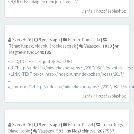
</QUOTE> odáig én nem jutottam a V...
Ugrás a hozzászóláshoz
Szerző:
76
¦
9 years ago
¦
Fórum:
Dumaláda
¦
Téma:
Képek, videók, érdekességek
¦
Válaszok:
1839
¦
Megtekintve:
1449135
<r><QUOTE><s>[quote]</s><URL
url="http://index.hu/mindekozben/poszt/2017/08/11/nezni_is_ij
<LINK_TEXT text="http://index.hu/mindekozben/poszt/2017/
...
a_motoros/">http://index.hu/mindekozben/poszt/2017/08/11/nezni
Ugrás a hozzászóláshoz
Szerző:
76
¦
9 years ago
¦
Fórum:
Diavel
¦
Téma:
Nagy
Diavel topic
¦
Válaszok:
593
¦
Megtekintve:
2027557