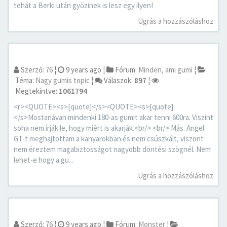
tehát a Berki után győzinek is lesz egy ilyen!
Ugrás a hozzászóláshoz
Szerző:
76
¦
9 years ago
¦
Fórum:
Minden, ami gumi
¦
Téma:
Nagy gumis topic
¦
Válaszok:
897
¦
Megtekintve:
1061794
<r><QUOTE><s>[quote]</s><QUOTE><s>[quote]
</s>Mostanávan mindenki 180-as gumit akar tenni 600ra. Viszint
soha nem írják le, hogy miért is akarják.<br/> <br/> Más. Angel
GT-t meghajtottam a kanyarokban és nem csúszkált, viszont
nem éreztem magabiztosságot nagyobb döntési szögnél. Nem
lehet-e hogy a gu...
Ugrás a hozzászóláshoz
Szerző:
76
¦
9 years ago
¦
Fórum:
Monster
¦