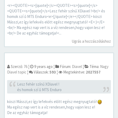
<r><QUOTE><s>[quote]</s><QUOTE><s>[quote]</s>
<QUOTE><s>[quote]</s>Lesz fehèr színű XDiavel !<br/> és
homok szí ů MTS Enduro<e>[/quote]</e></QUOTE> köszi
Másszi,ez így lefekvés előtt egész megnyugtató! <E>:)</E>
<br/> Ma egész nap vert is a víz rendesen,hogy vajon lesz e!
<br/> De az egyház támogatja!<...
Ugrás a hozzászóláshoz
Szerző:
76
¦
9 years ago
¦
Fórum:
Diavel
¦
Téma:
Nagy
Diavel topic
¦
Válaszok:
593
¦
Megtekintve:
2027557
Lesz fehèr színű XDiavel !
és homok szí ů MTS Enduro
köszi Másszi,ez így lefekvés előtt egész megnyugtató!
Ma egész nap vert is a víz rendesen,hogy vajon lesz e!
De az egyház támogatja!