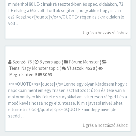
mindenhol 80 LE-t írnak rá tesztetkben és spec. oldalakon, 73
LE elvileg a 695 volt. Tudtok segíteni, hogy akkor hogy is van
ez? Köszi.<e>[/quote]</e></QUOTE> régen az akra oldalon le
volt...
Ugrás a hozzászóláshoz
Szerző:
76
¦
8 years ago
¦
Fórum:
Monster
¦
Téma:
Nagy Monster topic
¦
Válaszok:
4530
¦
Megtekintve:
5653093
<r><QUOTE><s>[quote]</s>Lenne egy olyan kérdésem hogy a
napokban mentem egy frissen aszfaltozott úton és tele van a
motorom ilyen kis fekete szuryokkal ami sikeresen ráégett és a
mosó kevés hozzá hogy eltüntesse. Ki mit javasol mivel lehet
eltüntetni ?<e>[/quote]</e></QUOTE> mindegy mivel,de
szedd l...
Ugrás a hozzászóláshoz