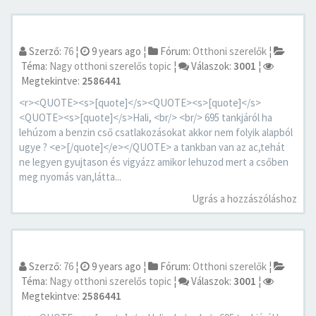
Szerző:
76
¦
9 years ago
¦
Fórum:
Otthoni szerelők
¦
Téma:
Nagy otthoni szerelős topic
¦
Válaszok:
3001
¦
Megtekintve:
2586441
<r><QUOTE><s>[quote]</s><QUOTE><s>[quote]</s>
<QUOTE><s>[quote]</s>Hali, <br/> <br/> 695 tankjáról ha
lehúzom a benzin cső csatlakozásokat akkor nem folyik alapból
ugye ? <e>[/quote]</e></QUOTE> a tankban van az ac,tehát
ne legyen gyujtason és vigyázz amikor lehuzod mert a csőben
meg nyomás van,látta...
Ugrás a hozzászóláshoz
Szerző:
76
¦
9 years ago
¦
Fórum:
Otthoni szerelők
¦
Téma:
Nagy otthoni szerelős topic
¦
Válaszok:
3001
¦
Megtekintve:
2586441