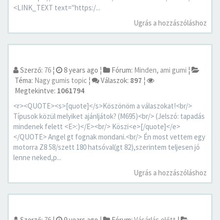
<LINK_TEXT text="https:/...
Ugrás a hozzászóláshoz
Szerző:
76
¦
8 years ago
¦
Fórum:
Minden, ami gumi
¦
Téma:
Nagy gumis topic
¦
Válaszok:
897
¦
Megtekintve:
1061794
<r><QUOTE><s>[quote]</s>Köszönöm a válaszokat!<br/>
Típusok közül melyiket ajánljátok? (M695)<br/> (Jelszó: tapadás
mindenek felett <E>:)</E><br/> Köszi<e>[/quote]</e>
</QUOTE> Angel gt fognak mondani.<br/> Én most vettem egy
motorra Z8 58/szett 180 hatsóval(gt 82),szerintem teljesen jó
lenne neked,p...
Ugrás a hozzászóláshoz
Szerző:
76
¦
9 years ago
¦
Fórum:
Vásárlás előtt
¦