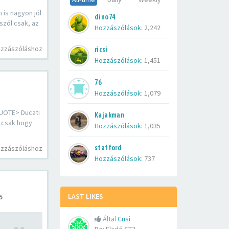
is nagyon jól
dino74
szól csak, az
Hozzászólások:
2,242
ozzászóláshoz
ricsi
Hozzászólások:
1,451
76
Hozzászólások:
1,079
UOTE> Ducati
Kajakman
 csak hogy
Hozzászólások:
1,035
stafford
ozzászóláshoz
Hozzászólások:
737
LAST LIKES
5
Által
Cusi