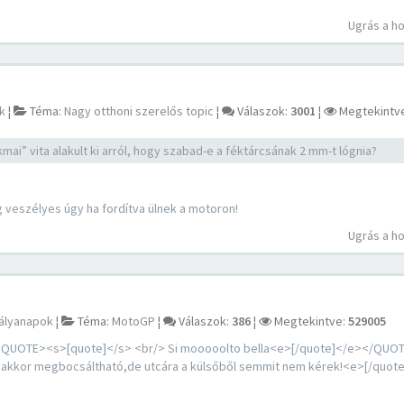
Ugrás a h
k
¦
Téma:
Nagy otthoni szerelős topic
¦
Válaszok:
3001
¦
Megtekintv
ai” vita alakult ki arról, hogy szabad-e a féktárcsának 2 mm-t lógnia?
 veszélyes úgy ha fordítva ülnek a motoron!
Ugrás a h
ályanapok
¦
Téma:
MotoGP
¦
Válaszok:
386
¦
Megtekintve:
529005
OTE><s>[quote]</s> <br/> Si mooooolto bella<e>[/quote]</e></QUOT
yer akkor megbocsáltható,de utcára a külsőből semmit nem kérek!<e>[/quot