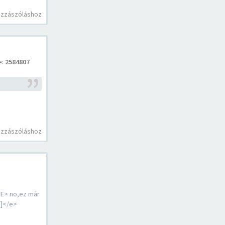
ozzászóláshoz
e:
2584807
ozzászóláshoz
E> no,ez már
e]</e>