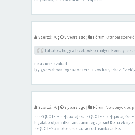
Szerző:
76
¦
8 years ago
¦
Fórum:
Otthoni szerelő
Láttátok, hogy a facebook-on milyen komoly “szakm
nekik nem szabad!
Így gyorsabban fognak odaerni a köv kanyarhoz. Ez elég
Szerző:
76
¦
8 years ago
¦
Fórum:
Versenyek és p
<r><QUOTE><s>[quote]</s><QUOTE><s>[quote]</s><QU
legalább olyan ritka randa,mint egy japán! De ha vb n
</QUOTE> a motor erős ,az aerodinsmikával ke...