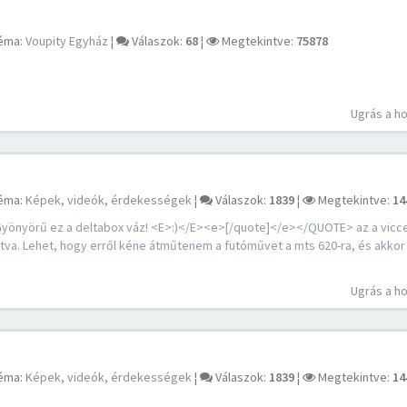
éma:
Voupity Egyház
¦
Válaszok:
68
¦
Megtekintve:
75878
Ugrás a h
éma:
Képek, videók, érdekességek
¦
Válaszok:
1839
¦
Megtekintve:
14
yörű ez a deltabox váz! <E>:)</E><e>[/quote]</e></QUOTE> az a vicce
atva. Lehet, hogy erről kéne átműtenem a futóművet a mts 620-ra, és akko
Ugrás a h
éma:
Képek, videók, érdekességek
¦
Válaszok:
1839
¦
Megtekintve:
14