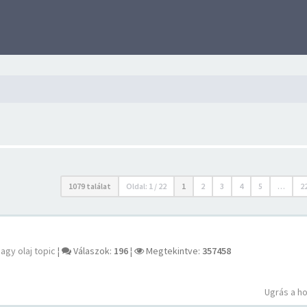
1079 találat
Oldal:
1
/
22
1
2
3
4
5
…
2
agy olaj topic
¦
Válaszok:
196
¦
Megtekintve:
357458
Ugrás a h