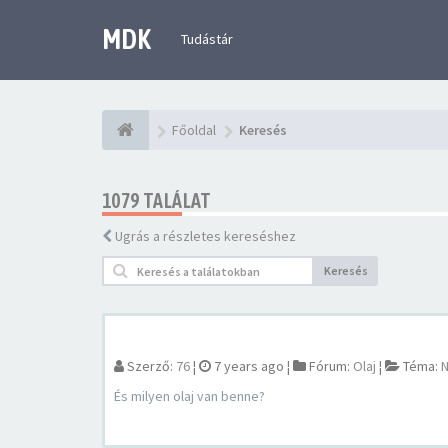
MDK
Tudástár
Főoldal
Keresés
1079 TALÁLAT
Ugrás a részletes kereséshez
Keresés
Szerző:
76
¦
7 years ago
¦
Fórum:
Olaj
¦
Téma:
N
És milyen olaj van benne?