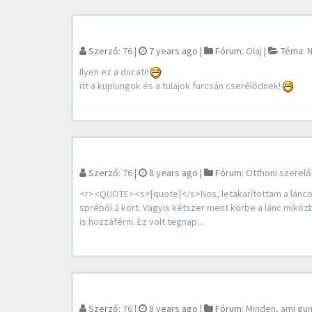
Szerző:
76
¦
7 years ago
¦
Fórum:
Olaj
¦
Téma:
N
Ilyen ez a ducati!
itt a kuplungok és a tulajok furcsán cserélődnek!
Szerző:
76
¦
8 years ago
¦
Fórum:
Otthoni szerelő
<r><QUOTE><s>[quote]</s>Nos, letakarítottam a láncot
spréből 2 kört. Vagyis kétszer ment körbe a lánc miköz
is hozzáférni. Ez volt tegnap...
Szerző:
76
¦
8 years ago
¦
Fórum:
Minden, ami gu