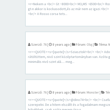
<r>Nekem a <br/> Gt ~8000<br/> M3,M5 ~6500<br/> Rosso 
gt-n akkor is kockasodott,és az már nem az igazi.<br/
<br/> A Rosso corsa tets...
Szerző:
76
¦
8 years ago
¦
Fórum:
Olaj
¦
Téma:
N
<r><QUOTE><s>[quote]</s>Sziasztok!<br/> <br/> Adott e
rátöltöttem, nivó szint középtartományban van. Azóta g
minimális nivó szint alá..... meg...
Szerző:
76
¦
8 years ago
¦
Fórum:
Monster
¦
Té
<r><QUOTE><s>[quote]</s>@dino74<br/> <br/> Csatlak
szerepelni. De a hitem elszállt és a fogadalmam megsz
hülyébbek, csak azóta merem újra n...