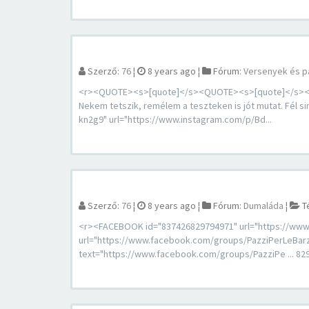
Szerző:
76
¦
8 years ago
¦
Fórum:
Versenyek és p
<r><QUOTE><s>[quote]</s><QUOTE><s>[quote]</s><Q
Nekem tetszik, remélem a teszteken is jót mutat. Fél s
kn2g9" url="https://www.instagram.com/p/Bd...
Szerző:
76
¦
8 years ago
¦
Fórum:
Dumaláda
¦
T
<r><FACEBOOK id="837426829794971" url="https://www
url="https://www.facebook.com/groups/PazziPerLeBar
text="https://www.facebook.com/groups/PazziPe ... 829