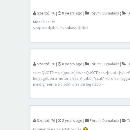
Szerző:
76
¦
8 years ago
¦
Fórum:
Dumaláda
¦
T
Mondá az Úr!
szaporodjatok és sokasodjatok
Szerző:
76
¦
8 years ago
¦
Fórum:
Dumaláda
¦
T
<r><QUOTE><s>[quote]</s><QUOTE><s>[quote]</s>Gyön
lényegében a motor a váz. A többi "csak" köré van agg
mindig leérne a cipőm orra de legalább ...
Szerző:
76
¦
8 years ago
¦
Fórum:
Dumaláda
¦
T
Gyönyörű ez a deltabox váz!