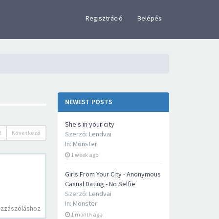
×
Regisztráció
Belépés
NEWEST POSTS
She's in your city
2
Következő
Szerző:
Lendvai
In:
Monster
1 week ago
Girls From Your City - Anonymous
Casual Dating - No Selfie
Szerző:
Lendvai
In:
Monster
ozzászóláshoz
1 month ago