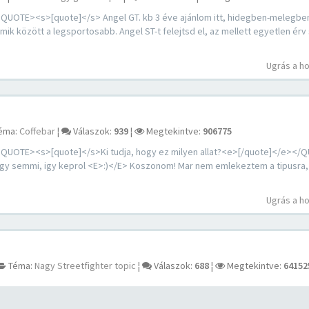
E><s>[quote]</s> Angel GT. kb 3 éve ajánlom itt, hidegben-melegben 
ik között a legsportosabb. Angel ST-t felejtsd el, az mellett egyetlen érv 
Ugrás a h
éma:
Coffebar
¦
Válaszok:
939
¦
Megtekintve:
906775
TE><s>[quote]</s>Ki tudja, hogy ez milyen allat?<e>[/quote]</e></Q
y semmi, igy keprol <E>:)</E> Koszonom! Mar nem emlekeztem a tipusra,
Ugrás a h
Téma:
Nagy Streetfighter topic
¦
Válaszok:
688
¦
Megtekintve:
64152