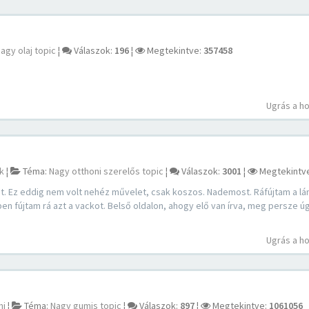
agy olaj topic
¦
Válaszok:
196
¦
Megtekintve:
357458
Ugrás a h
k
¦
Téma:
Nagy otthoni szerelős topic
¦
Válaszok:
3001
¦
Megtekintv
. Ez eddig nem volt nehéz művelet, csak koszos. Nademost. Ráfújtam a l
ben fújtam rá azt a vackot. Belső oldalon, ahogy elő van írva, meg persze 
Ugrás a h
mi
¦
Téma:
Nagy gumis topic
¦
Válaszok:
897
¦
Megtekintve:
1061056