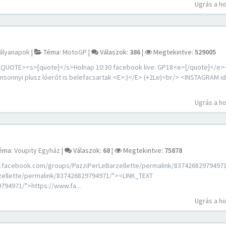
Ugrás a h
ályanapok
¦
Téma:
MotoGP
¦
Válaszok:
386
¦
Megtekintve:
529005
UOTE><s>[quote]</s>Holnap 10:30 facebook live: GP18<e>[/quote]</e
imsonnyi plusz lóerőt is belefacsartak <E>:)</E> (+2Le)<br/> <INSTAGRAM i
Ugrás a h
éma:
Voupity Egyház
¦
Válaszok:
68
¦
Megtekintve:
75878
.facebook.com/groups/PazziPerLeBarzellette/permalink/83742682979497
zellette/permalink/837426829794971/"><LINK_TEXT
794971/">https://www.fa...
Ugrás a h