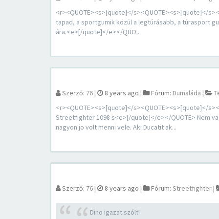
<r><QUOTE><s>[quote]</s><QUOTE><s>[quote]</s><QUOT
tapad, a sportgumik közül a legtúrásabb, a túrasport gum
ára.<e>[/quote]</e></QUO...
Szerző:
76
¦
8 years ago
¦
Fórum:
Dumaláda
¦
T
<r><QUOTE><s>[quote]</s><QUOTE><s>[quote]</s><QUO
Streetfighter 1098 s<e>[/quote]</e></QUOTE> Nem vag
nagyon jo volt menni vele. Aki Ducatit ak...
Szerző:
76
¦
8 years ago
¦
Fórum:
Streetfighter
¦
Dino igazat szólt!