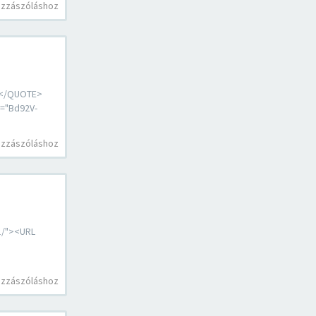
ozzászóláshoz
></QUOTE>
d="Bd92V-
ozzászóláshoz
1/"><URL
ozzászóláshoz