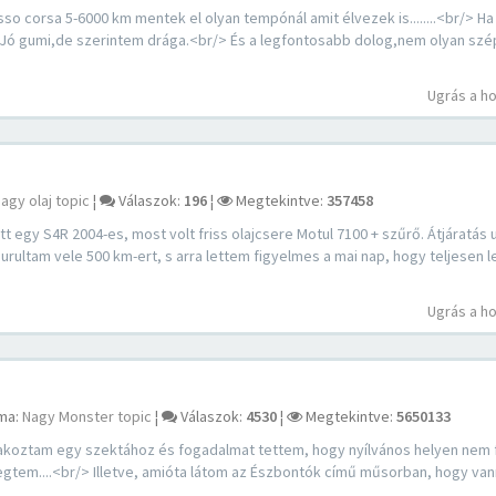
corsa 5-6000 km mentek el olyan tempónál amit élvezek is........<br/> Ha 
> Jó gumi,de szerintem drága.<br/> És a legfontosabb dolog,nem olyan szé
Ugrás a h
agy olaj topic
¦
Válaszok:
196
¦
Megtekintve:
357458
gy S4R 2004-es, most volt friss olajcsere Motul 7100 + szűrő. Átjáratás 
urultam vele 500 km-ert, s arra lettem figyelmes a mai nap, hogy teljesen 
Ugrás a h
ma:
Nagy Monster topic
¦
Válaszok:
4530
¦
Megtekintve:
5650133
oztam egy szektához és fogadalmat tettem, hogy nyílvános helyen nem
egtem....<br/> Illetve, amióta látom az Észbontók című műsorban, hogy va