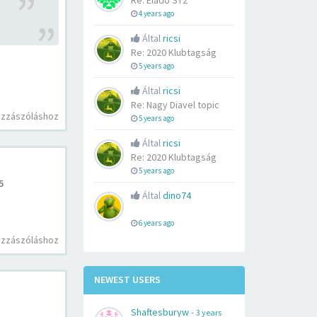
Re: Eladó ST2
4 years ago
Által
ricsi
Re: 2020 Klubtagság
5 years ago
Által
ricsi
Re: Nagy Diavel topic
ozzászóláshoz
5 years ago
Által
ricsi
Re: 2020 Klubtagság
5 years ago
5
Által
dino74
6 years ago
ozzászóláshoz
NEWEST USERS
Shaftesburyw
-
3 years