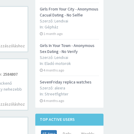
Girls From Your City - Anonymous
Cacual Dating - No Selfie
Szerző:
Lendvai
In:
Gépház
1 month ago
Girls In Your Town - Anonymous
ozzászóláshoz
Sex Dating - No Verify
Szerző:
Lendvai
In:
Eladó motorok
4 months ago
e:
2584807
SevenFriday replica watches
ánckenő
Szerző:
alexra
úgy nehezebb
In:
Streetfighter
4 months ago
ozzászóláshoz
TOP ACTIVE USERS
All-time
Daily
Weekly