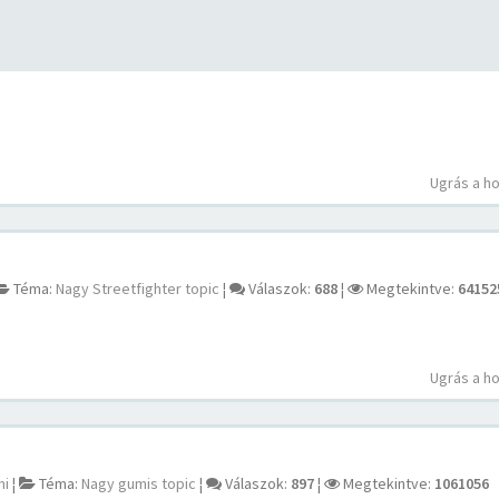
Ugrás a h
Téma:
Nagy Streetfighter topic
¦
Válaszok:
688
¦
Megtekintve:
64152
Ugrás a h
mi
¦
Téma:
Nagy gumis topic
¦
Válaszok:
897
¦
Megtekintve:
1061056