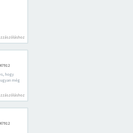
ozzászóláshoz
47912
s, hogy
r ugyan még
ozzászóláshoz
47912