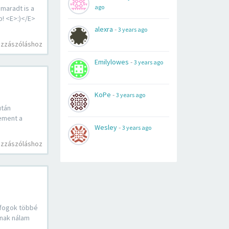
ago
maradt is a
p! <E>:)</E>
alexra
-
3 years ago
ozzászóláshoz
Emilylowes
-
3 years ago
KoPe
-
3 years ago
után
lement a
Wesley
-
3 years ago
ozzászóláshoz
 fogok többé
nnak nálam