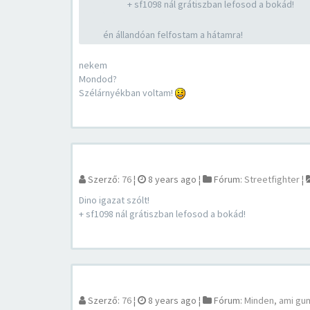
+ sf1098 nál grátiszban lefosod a bokád!
én állandóan felfostam a hátamra!
nekem
Mondod?
Szélárnyékban voltam!
Szerző:
76
¦
8 years ago
¦
Fórum:
Streetfighter
¦
Dino igazat szólt!
+ sf1098 nál grátiszban lefosod a bokád!
Szerző:
76
¦
8 years ago
¦
Fórum:
Minden, ami gu