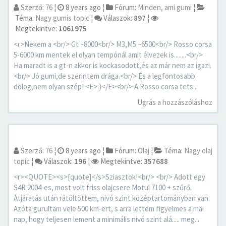
Szerző:
76
¦
8 years ago
¦
Fórum:
Minden, ami gumi
¦
Téma:
Nagy gumis topic
¦
Válaszok:
897
¦
Megtekintve:
1061975
<r>Nekem a <br/> Gt ~8000<br/> M3,M5 ~6500<br/> Rosso corsa
5-6000 km mentek el olyan tempónál amit élvezek is........<br/>
Ha maradt is a gt-n akkor is kockasodott,és az már nem az igazi.
<br/> Jó gumi,de szerintem drága.<br/> És a legfontosabb
dolog,nem olyan szép! <E>:)</E><br/> A Rosso corsa tets...
Ugrás a hozzászóláshoz
Szerző:
76
¦
8 years ago
¦
Fórum:
Olaj
¦
Téma:
Nagy olaj
topic
¦
Válaszok:
196
¦
Megtekintve:
357688
<r><QUOTE><s>[quote]</s>Sziasztok!<br/> <br/> Adott egy
S4R 2004-es, most volt friss olajcsere Motul 7100 + szűrő.
Átjáratás után rátöltöttem, nivó szint középtartományban van.
Azóta gurultam vele 500 km-ert, s arra lettem figyelmes a mai
nap, hogy teljesen lement a minimális nivó szint alá..... meg...