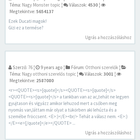
Téma:
Nagy Monster topic
¦
Válaszok:
4530
¦
Megtekintve:
5654137
Ezek Ducati magok!
Gizi ez a termése?
Ugrás a hozzászóláshoz
Szerző:
76
¦
9 years ago
¦
Fórum:
Otthoni szerelők
¦
Téma:
Nagy otthoni szerelős topic
¦
Válaszok:
3001
¦
Megtekintve:
2587080
<r><QUOTE><s>[quote]</s><QUOTE><s>[quote]</s>
<QUOTE><s>[quote]</s> a tankban van az ac,tehát ne legyen
gyujtason és vigyázz amikor lehuzod mert a csőben meg
nyomás van,láttam már olyat a tükörben aki lehúzta és a
szemébe fröccsent. <E>:)</E><br/> Tehát a válasz nem. <E>:)
</E><e>[/quote]</e></QUOTE> ...
Ugrás a hozzászóláshoz