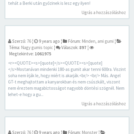
tehát a Berki után győzinek is lesz egy ilyen!
Ugrás a hozzászóláshoz
Szerző:
76
¦
9 years ago
¦
Fórum:
Minden, ami gumi
¦
Téma:
Nagy gumis topic
¦
Válaszok:
897
¦
Megtekintve:
1061975
<r><QUOTE><s>[quote]</s><QUOTE><s>[quote]
</s>Mostanávan mindenki 180-as gumit akar tenni 600ra. Viszint
soha nem írják le, hogy miért is akarják.<br/> <br/> Más. Angel
GT-t meghajtottam a kanyarokban és nem csúszkált, viszont
nem éreztem magabiztosságot nagyobb döntési szögnél. Nem
lehet-e hogy a gu...
Ugrás a hozzászóláshoz
Szerző:
76
¦
9 years ago
¦
Fórum:
Monster
¦