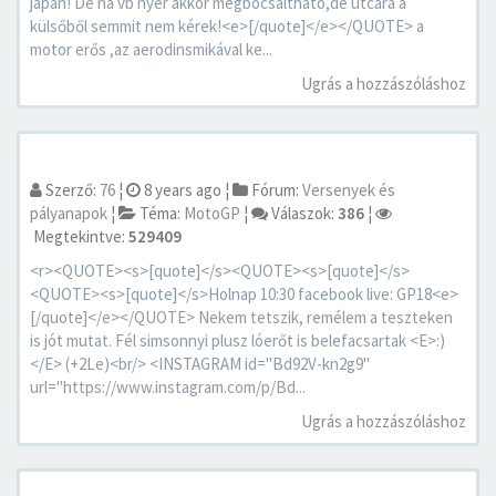
japán! De ha vb nyer akkor megbocsáltható,de utcára a
külsőből semmit nem kérek!<e>[/quote]</e></QUOTE> a
motor erős ,az aerodinsmikával ke...
Ugrás a hozzászóláshoz
Szerző:
76
¦
8 years ago
¦
Fórum:
Versenyek és
pályanapok
¦
Téma:
MotoGP
¦
Válaszok:
386
¦
Megtekintve:
529409
<r><QUOTE><s>[quote]</s><QUOTE><s>[quote]</s>
<QUOTE><s>[quote]</s>Holnap 10:30 facebook live: GP18<e>
[/quote]</e></QUOTE> Nekem tetszik, remélem a teszteken
is jót mutat. Fél simsonnyi plusz lóerőt is belefacsartak <E>:)
</E> (+2Le)<br/> <INSTAGRAM id="Bd92V-kn2g9"
url="https://www.instagram.com/p/Bd...
Ugrás a hozzászóláshoz