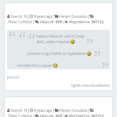
Szerző:
76
¦
9 years ago
¦
Fórum:
Dumaláda
¦
Téma:
Coffebar
¦
Válaszok:
939
¦
Megtekintve:
907711
nekem fekbetet volt itt 2 nap
alatt, sokkot kaptam
szúrtam is egy tüskét az izgalomban!
remelem kint a napon!
persze!
Ugrás a hozzászóláshoz
Szerző:
76
¦
9 years ago
¦
Fórum:
Dumaláda
¦
Téma:
Coffebar
¦
Válaszok:
939
¦
Megtekintve:
907711