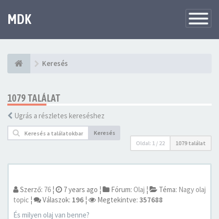
MDK
Változtat
navigáció
Keresés
1079 TALÁLAT
Ugrás a részletes kereséshez
Keresés
Oldal:
1
/
22
1079 találat
Szerző:
76
¦
7 years ago
¦
Fórum:
Olaj
¦
Téma:
Nagy olaj
topic
¦
Válaszok:
196
¦
Megtekintve:
357688
És milyen olaj van benne?