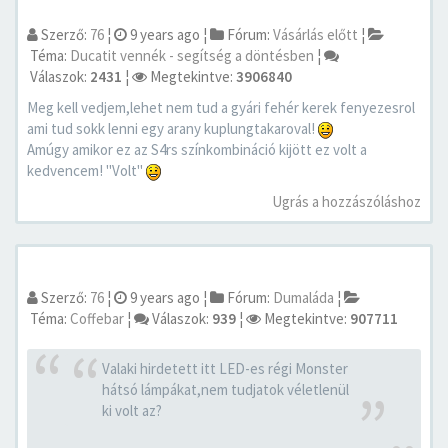
Szerző:
76
¦
9 years ago
¦
Fórum:
Vásárlás előtt
¦
Téma:
Ducatit vennék - segítség a döntésben
¦
Válaszok:
2431
¦
Megtekintve:
3906840
Meg kell vedjem,lehet nem tud a gyári fehér kerek fenyezesrol
ami tud sokk lenni egy arany kuplungtakaroval!
Amúgy amikor ez az S4rs színkombináció kijött ez volt a
kedvencem! "Volt"
Ugrás a hozzászóláshoz
Szerző:
76
¦
9 years ago
¦
Fórum:
Dumaláda
¦
Téma:
Coffebar
¦
Válaszok:
939
¦
Megtekintve:
907711
Valaki hirdetett itt LED-es régi Monster
hátsó lámpákat,nem tudjatok véletlenül
ki volt az?