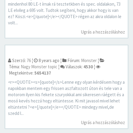
mindenhol 80 LE-t írnak rá tesztetkben és spec. oldalakon, 73
LE elvileg a 695 volt. Tudtok segíteni, hogy akkor hogy is van
ez? Köszi.<e>[/quote]</e></QUOTE> régen az akra oldalon le
volt...
Ugrás a hozzászóláshoz
Szerző:
76
¦
8 years ago
¦
Fórum:
Monster
¦
Téma:
Nagy Monster topic
¦
Válaszok:
4530
¦
Megtekintve:
5654137
<r><QUOTE><s>[quote]</s>Lenne egy olyan kérdésem hogy a
napokban mentem egy frissen aszfaltozott úton és tele van a
motorom ilyen kis fekete szuryokkal ami sikeresen ráégett és a
mosó kevés hozzá hogy eltüntesse. Ki mit javasol mivel lehet
eltüntetni ?<e>[/quote]</e></QUOTE> mindegy mivel,de
szedd l...
Ugrás a hozzászóláshoz