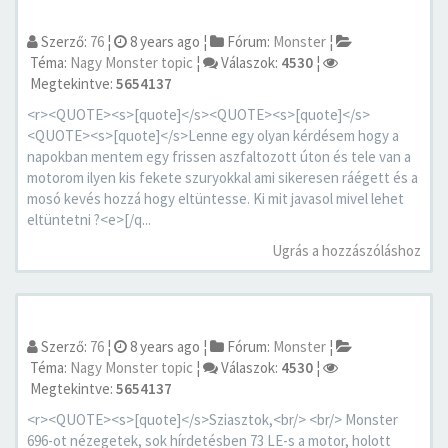
Szerző:
76
¦
8 years ago
¦
Fórum:
Monster
¦
Téma:
Nagy Monster topic
¦
Válaszok:
4530
¦
Megtekintve:
5654137
<r><QUOTE><s>[quote]</s><QUOTE><s>[quote]</s>
<QUOTE><s>[quote]</s>Lenne egy olyan kérdésem hogy a
napokban mentem egy frissen aszfaltozott úton és tele van a
motorom ilyen kis fekete szuryokkal ami sikeresen ráégett és a
mosó kevés hozzá hogy eltüntesse. Ki mit javasol mivel lehet
eltüntetni ?<e>[/q...
Ugrás a hozzászóláshoz
Szerző:
76
¦
8 years ago
¦
Fórum:
Monster
¦
Téma:
Nagy Monster topic
¦
Válaszok:
4530
¦
Megtekintve:
5654137
<r><QUOTE><s>[quote]</s>Sziasztok,<br/> <br/> Monster
696-ot nézegetek, sok hírdetésben 73 LE-s a motor, holott