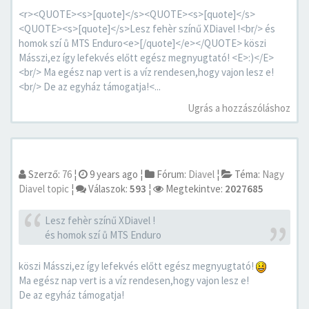
<r><QUOTE><s>[quote]</s><QUOTE><s>[quote]</s>
<QUOTE><s>[quote]</s>Lesz fehèr színű XDiavel !<br/> és
homok szí ů MTS Enduro<e>[/quote]</e></QUOTE> köszi
Másszi,ez így lefekvés előtt egész megnyugtató! <E>:)</E>
<br/> Ma egész nap vert is a víz rendesen,hogy vajon lesz e!
<br/> De az egyház támogatja!<...
Ugrás a hozzászóláshoz
Szerző:
76
¦
9 years ago
¦
Fórum:
Diavel
¦
Téma:
Nagy
Diavel topic
¦
Válaszok:
593
¦
Megtekintve:
2027685
Lesz fehèr színű XDiavel !
és homok szí ů MTS Enduro
köszi Másszi,ez így lefekvés előtt egész megnyugtató!
Ma egész nap vert is a víz rendesen,hogy vajon lesz e!
De az egyház támogatja!