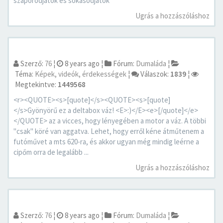
szaporodjatok és sokasodjatok
Ugrás a hozzászóláshoz
Szerző:
76
¦
8 years ago
¦
Fórum:
Dumaláda
¦
Téma:
Képek, videók, érdekességek
¦
Válaszok:
1839
¦
Megtekintve:
1449568
<r><QUOTE><s>[quote]</s><QUOTE><s>[quote]
</s>Gyönyörű ez a deltabox váz! <E>:)</E><e>[/quote]</e>
</QUOTE> az a vicces, hogy lényegében a motor a váz. A többi
"csak" köré van aggatva. Lehet, hogy erről kéne átműtenem a
futóművet a mts 620-ra, és akkor ugyan még mindig leérne a
cipőm orra de legalább ...
Ugrás a hozzászóláshoz
Szerző:
76
¦
8 years ago
¦
Fórum:
Dumaláda
¦