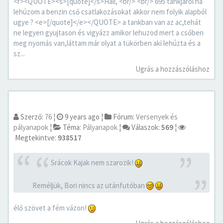
<r><QUOTE><s>[quote]</s>Hali, <br/> <br/> 695 tankjáról ha
lehúzom a benzin cső csatlakozásokat akkor nem folyik alapból
ugye ? <e>[/quote]</e></QUOTE> a tankban van az ac,tehát
ne legyen gyujtason és vigyázz amikor lehuzod mert a csőben
meg nyomás van,láttam már olyat a tükörben aki lehúzta és a
sz...
Ugrás a hozzászóláshoz
Szerző:
76
¦
9 years ago
¦
Fórum:
Versenyek és
pályanapok
¦
Téma:
Pályanapok
¦
Válaszok:
569
¦
Megtekintve:
938517
Srácok Kajak nem szarozik!
Reméljük, Bori nincs az utánfutóban
élő szövet a fém vázon!