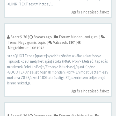
<LINK_TEXT text="https:/...
Ugrás a hozzászóláshoz
Szerző:
76
¦
8 years ago
¦
Fórum:
Minden, ami gumi
¦
Téma:
Nagy gumis topic
¦
Válaszok:
897
¦
Megtekintve:
1061975
<r><QUOTE><s>[quote]</s>Köszönöm a válaszokat!<br/>
Típusok közül melyiket ajánljátok? (M695)<br/> (Jelszó: tapadás
mindenek felett <E>:)</E><br/> Köszi<e>[/quote]</e>
</QUOTE> Angel gt fognak mondani.<br/> Én most vettem egy
motorra Z8 58/szett 180 hatsóval(gt 82),szerintem teljesen jó
lenne neked,p...
Ugrás a hozzászóláshoz
Szerző:
76
¦
9 years ago
¦
Fórum:
Vásárlás előtt
¦