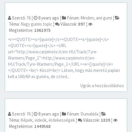
Szerző:
76
¦
8 years ago
¦
Fórum:
Minden, ami gumi
¦
Téma:
Nagy gumis topic
¦
Válaszok:
897
¦
Megtekintve:
1061975
<r><QUOTE><s>[quote]</s><QUOTE><s>[quote]</s>
<QUOTE><s>[quote]</s> <URL
url="http://www.carpimoto.it/en-HU/Track/Tyre-
Warmers/Page_1">http://www.carpimoto.it/en-
HU/Track/Tyre-Warmers/Page_1</URL><e>[/quote]</e>
</QUOTE> <br/> Köszi!<br/> Látom, hogy más meretű paplan
kell a 160/60-as gumira, de szted...
Ugrás a hozzászóláshoz
Szerző:
76
¦
8 years ago
¦
Fórum:
Dumaláda
¦
Téma:
Képek, videók, érdekességek
¦
Válaszok:
1839
¦
Megtekintve:
1449568