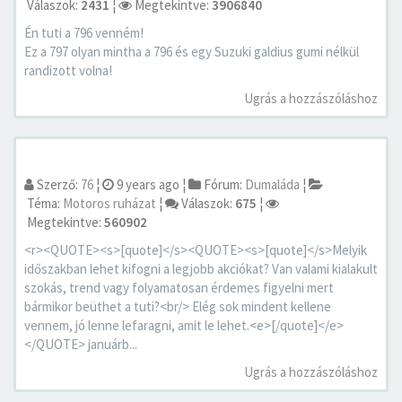
Válaszok:
2431
¦
Megtekintve:
3906840
Én tuti a 796 venném!
Ez a 797 olyan mintha a 796 és egy Suzuki galdius gumi nélkül
randizott volna!
Ugrás a hozzászóláshoz
Szerző:
76
¦
9 years ago
¦
Fórum:
Dumaláda
¦
Téma:
Motoros ruházat
¦
Válaszok:
675
¦
Megtekintve:
560902
<r><QUOTE><s>[quote]</s><QUOTE><s>[quote]</s>Melyik
időszakban lehet kifogni a legjobb akciókat? Van valami kialakult
szokás, trend vagy folyamatosan érdemes figyelni mert
bármikor beüthet a tuti?<br/> Elég sok mindent kellene
vennem, jó lenne lefaragni, amit le lehet.<e>[/quote]</e>
</QUOTE> januárb...
Ugrás a hozzászóláshoz