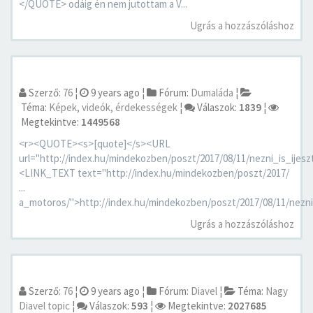
</QUOTE> odáig én nem jutottam a V...
Ugrás a hozzászóláshoz
Szerző:
76
¦
9 years ago
¦
Fórum:
Dumaláda
¦
Téma:
Képek, videók, érdekességek
¦
Válaszok:
1839
¦
Megtekintve:
1449568
<r><QUOTE><s>[quote]</s><URL
url="http://index.hu/mindekozben/poszt/2017/08/11/nezni_is_ij
<LINK_TEXT text="http://index.hu/mindekozben/poszt/2017/
...
a_motoros/">http://index.hu/mindekozben/poszt/2017/08/11/nezni
Ugrás a hozzászóláshoz
Szerző:
76
¦
9 years ago
¦
Fórum:
Diavel
¦
Téma:
Nagy
Diavel topic
¦
Válaszok:
593
¦
Megtekintve:
2027685