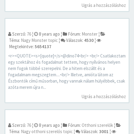
Ugrás a hozzászóláshoz
Szerző:
76
¦
8 years ago
¦
Fórum:
Monster
¦
Téma:
Nagy Monster topic
¦
Válaszok:
4530
¦
Megtekintve:
5654137
<r><QUOTE><s>[quote]</s>@dino74<br/> <br/> Csatlakoztam
egy szektához és fogadalmat tettem, hogy nyílvános helyen
nem fogok többé szerepelni. De a hitem elszállt és a
fogadalmam megszegtem....<br/> Illetve, amióta látom az
Észbontók című műsorban, hogy vannak nálam hülyébbek, csak
azóta merem újra n...
Ugrás a hozzászóláshoz
Szerző:
76
¦
8 years ago
¦
Fórum:
Otthoni szerelők
¦
Téma:
Nagy otthoni szerelős topic
¦
Válaszok:
3001
¦