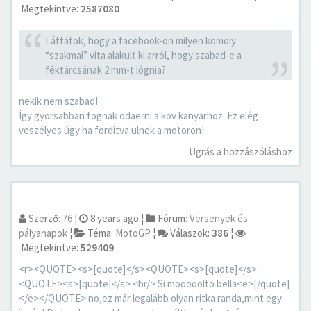
Megtekintve:
2587080
Láttátok, hogy a facebook-on milyen komoly
“szakmai” vita alakult ki arról, hogy szabad-e a
féktárcsának 2 mm-t lógnia?
nekik nem szabad!
Így gyorsabban fognak odaerni a köv kanyarhoz. Ez elég
veszélyes úgy ha fordítva ülnek a motoron!
Ugrás a hozzászóláshoz
Szerző:
76
¦
8 years ago
¦
Fórum:
Versenyek és
pályanapok
¦
Téma:
MotoGP
¦
Válaszok:
386
¦
Megtekintve:
529409
<r><QUOTE><s>[quote]</s><QUOTE><s>[quote]</s>
<QUOTE><s>[quote]</s> <br/> Si mooooolto bella<e>[/quote]
</e></QUOTE> no,ez már legalább olyan ritka randa,mint egy