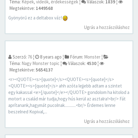
Téma:
Képek, videók, érdekességek
¦
Válaszok:
1839
¦
Megtekintve:
1449568
Gyönyörű ez a deltabox váz!
Ugrás a hozzászóláshoz
Szerző:
76
¦
8 years ago
¦
Fórum:
Monster
¦
Téma:
Nagy Monster topic
¦
Válaszok:
4530
¦
Megtekintve:
5654137
<r><QUOTE><s>[quote]</s><QUOTE><s>[quote]</s>
<QUOTE><s>[quote]</s> ahh azóta lejjebb adtam a szintet
egy kakassal <e>[/quote]</e></QUOTE> gondolom ha kitolod a
motort a család már tudja,hogy hús kerül az asztalra!<br/> Fát
aprítanank,hagymát pucolnak............<br/> Érdemes lenne
beszelned Kopival,...
Ugrás a hozzászóláshoz