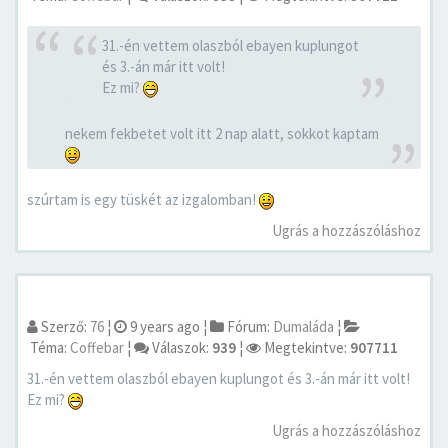
31.-én vettem olaszból ebayen kuplungot
és 3.-án már itt volt!
Ez mi?
nekem fekbetet volt itt 2 nap alatt, sokkot kaptam
szúrtam is egy tüskét az izgalomban!
Ugrás a hozzászóláshoz
Szerző:
76
¦
9 years ago
¦
Fórum:
Dumaláda
¦
Téma:
Coffebar
¦
Válaszok:
939
¦
Megtekintve:
907711
31.-én vettem olaszból ebayen kuplungot és 3.-án már itt volt!
Ez mi?
Ugrás a hozzászóláshoz