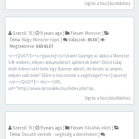
Ugrás a hozzászóláshoz
Szerző:
76
¦
9 years ago
¦
Fórum:
Monster
¦
Téma:
Nagy Monster topic
¦
Válaszok:
4530
¦
Megtekintve:
5654137
<r><QUOTE><s>[quote]</s>Uraim! Gyenge az akksi a Monster
S4r-emben, milyen akkumulátort ajánlotok bele? Előző tulaj
múlt évben vett bele egy Banner akksit, de kevés az amper,
milyen való bele? Előre is köszönöm a segítséget!<e>[/quote]
</e></QUOTE> <br/> <URL
url="http://www.olcsoakku.hu/index.php?op...
Ugrás a hozzászóláshoz
Szerző:
76
¦
9 years ago
¦
Fórum:
Vásárlás előtt
¦
Téma:
Ducatit vennék - segítség a döntésben
¦