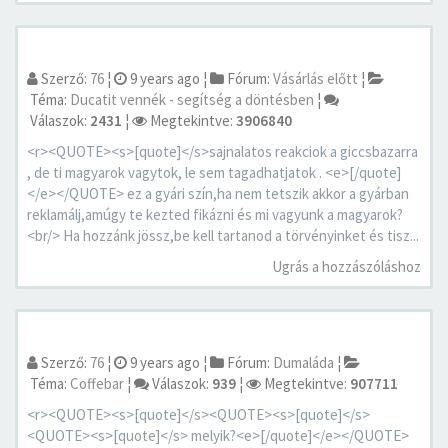
Szerző:
76
¦
9 years ago
¦
Fórum:
Vásárlás előtt
¦
Téma:
Ducatit vennék - segítség a döntésben
¦
Válaszok:
2431
¦
Megtekintve:
3906840
<r><QUOTE><s>[quote]</s>sajnalatos reakciok a giccsbazarra
, de ti magyarok vagytok, le sem tagadhatjatok . <e>[/quote]
</e></QUOTE> ez a gyári szín,ha nem tetszik akkor a gyárban
reklamálj,amúgy te kezted fikázni és mi vagyunk a magyarok?
<br/> Ha hozzánk jössz,be kell tartanod a törvényinket és tisz...
Ugrás a hozzászóláshoz
Szerző:
76
¦
9 years ago
¦
Fórum:
Dumaláda
¦
Téma:
Coffebar
¦
Válaszok:
939
¦
Megtekintve:
907711
<r><QUOTE><s>[quote]</s><QUOTE><s>[quote]</s>
<QUOTE><s>[quote]</s> melyik?<e>[/quote]</e></QUOTE>