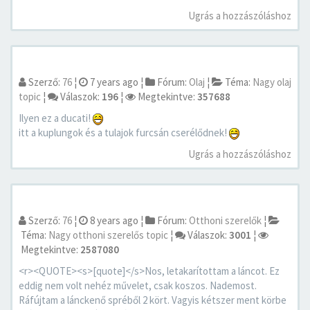
Ugrás a hozzászóláshoz
Szerző:
76
¦
7 years ago
¦
Fórum:
Olaj
¦
Téma:
Nagy olaj
topic
¦
Válaszok:
196
¦
Megtekintve:
357688
Ilyen ez a ducati!
itt a kuplungok és a tulajok furcsán cserélődnek!
Ugrás a hozzászóláshoz
Szerző:
76
¦
8 years ago
¦
Fórum:
Otthoni szerelők
¦
Téma:
Nagy otthoni szerelős topic
¦
Válaszok:
3001
¦
Megtekintve:
2587080
<r><QUOTE><s>[quote]</s>Nos, letakarítottam a láncot. Ez
eddig nem volt nehéz művelet, csak koszos. Nademost.
Ráfújtam a lánckenő spréből 2 kört. Vagyis kétszer ment körbe