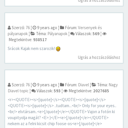
Ugrás a hozzászóláshoz
Szerző:
76
¦
9 years ago
¦
Fórum:
Versenyek és
pályanapok
¦
Téma:
Pályanapok
¦
Válaszok:
569
¦
Megtekintve:
938517
Srácok Kajak nem szarozik!
Ugrás a hozzászóláshoz
Szerző:
76
¦
9 years ago
¦
Fórum:
Diavel
¦
Téma:
Nagy
Diavel topic
¦
Válaszok:
593
¦
Megtekintve:
2027685
<r><QUOTE><s>[quote]</s><QUOTE><s>[quote]</s>
<QUOTE><s>[quote]</s> ..tudtam...<br/> Only for your eyes..
<br/> elvtársam..<e>[/quote]</e></QUOTE> Vajon a fotón ki
voupityolja magát? <E>:)</E><e>[/quote]</e></QUOTE>
nekem az a felni kicsit chip foose-os<e>[/quote]</e>