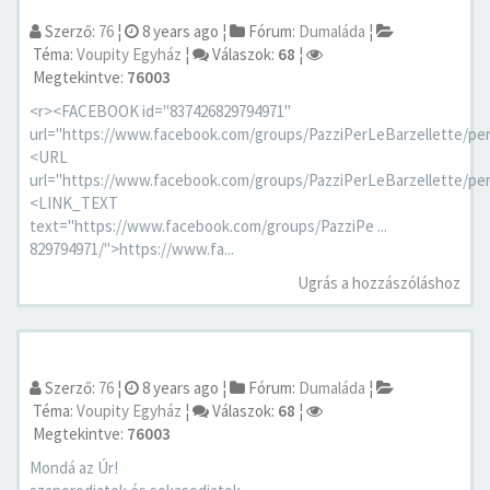
Szerző:
76
¦
8 years ago
¦
Fórum:
Dumaláda
¦
Téma:
Voupity Egyház
¦
Válaszok:
68
¦
Megtekintve:
76003
<r><FACEBOOK id="837426829794971"
url="https://www.facebook.com/groups/PazziPerLeBarzellette/per
<URL
url="https://www.facebook.com/groups/PazziPerLeBarzellette/per
<LINK_TEXT
text="https://www.facebook.com/groups/PazziPe ...
829794971/">https://www.fa...
Ugrás a hozzászóláshoz
Szerző:
76
¦
8 years ago
¦
Fórum:
Dumaláda
¦
Téma:
Voupity Egyház
¦
Válaszok:
68
¦
Megtekintve:
76003
Mondá az Úr!