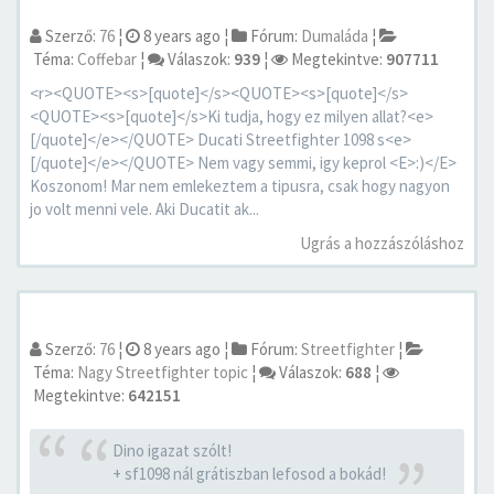
Szerző:
76
¦
8 years ago
¦
Fórum:
Dumaláda
¦
Téma:
Coffebar
¦
Válaszok:
939
¦
Megtekintve:
907711
<r><QUOTE><s>[quote]</s><QUOTE><s>[quote]</s>
<QUOTE><s>[quote]</s>Ki tudja, hogy ez milyen allat?<e>
[/quote]</e></QUOTE> Ducati Streetfighter 1098 s<e>
[/quote]</e></QUOTE> Nem vagy semmi, igy keprol <E>:)</E>
Koszonom! Mar nem emlekeztem a tipusra, csak hogy nagyon
jo volt menni vele. Aki Ducatit ak...
Ugrás a hozzászóláshoz
Szerző:
76
¦
8 years ago
¦
Fórum:
Streetfighter
¦
Téma:
Nagy Streetfighter topic
¦
Válaszok:
688
¦
Megtekintve:
642151
Dino igazat szólt!
+ sf1098 nál grátiszban lefosod a bokád!