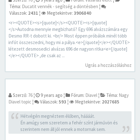
Téma:
Ducatit vennék - segítség a döntésben
¦
Válaszok:
2431
¦
Megtekintve:
3906840
<r><QUOTE><s>[quote]</s><QUOTE><s>[quote]
</s>Autodna mennyie megbizható? Egy 696 alvázszámára egy
Desmo RR-t dobott ki. <br/> Most éppen próbálok minél több
infót összeszedni, hogy mi a pálya.<e>[/quote]</e></QUOTE>
létezett desmosedici alvázas 696 de nagyon ritka<e>[/quote]
</e></QUOTE> ,de csak az ...
Ugrás a hozzászóláshoz
Szerző:
76
¦
9 years ago
¦
Fórum:
Diavel
¦
Téma:
Nagy
Diavel topic
¦
Válaszok:
593
¦
Megtekintve:
2027685
Hétvégén megnéztem élőben, háááát.
Én amúgy sem szeretem a fehér színt járművön és
szerintem nem áll jól ennek a motornak sem.