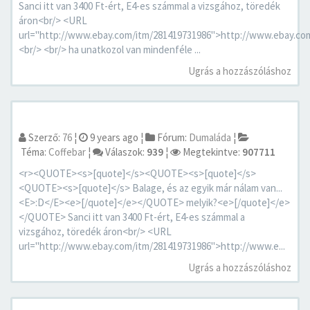
Sanci itt van 3400 Ft-ért, E4-es számmal a vizsgához, töredék
áron<br/> <URL
url="http://www.ebay.com/itm/281419731986">http://www.ebay.c
<br/> <br/> ha unatkozol van mindenféle ...
Ugrás a hozzászóláshoz
Szerző:
76
¦
9 years ago
¦
Fórum:
Dumaláda
¦
Téma:
Coffebar
¦
Válaszok:
939
¦
Megtekintve:
907711
<r><QUOTE><s>[quote]</s><QUOTE><s>[quote]</s>
<QUOTE><s>[quote]</s> Balage, és az egyik már nálam van...
<E>:D</E><e>[/quote]</e></QUOTE> melyik?<e>[/quote]</e>
</QUOTE> Sanci itt van 3400 Ft-ért, E4-es számmal a
vizsgához, töredék áron<br/> <URL
url="http://www.ebay.com/itm/281419731986">http://www.e...
Ugrás a hozzászóláshoz