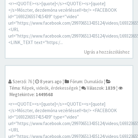
<r><QUOTE><s>[quote]</s><QUOTE><s>[quote]
</s>Mószter, dezdemóna vezérléssel!<br/> <FACEBOOK
id="1693236557415439" type="video"
url="https://www.facebook.com/299706513435124/videos/16932365
<URL
url="https://www.facebook.com/299706513435124/videos/16932365
<LINK_TEXT text="https:/...
Ugrás a hozzászóláshoz
Szerző:
76
¦
8 years ago
¦
Fórum:
Dumaláda
¦
Téma:
Képek, videók, érdekességek
¦
Válaszok:
1839
¦
Megtekintve:
1449568
<r><QUOTE><s>[quote]</s><QUOTE><s>[quote]
</s>Mószter, dezdemóna vezérléssel!<br/> <FACEBOOK
id="1693236557415439" type="video"
url="https://www.facebook.com/299706513435124/videos/16932365
<URL
url="https://www.facebook.com/299706513435124/videos/16932365