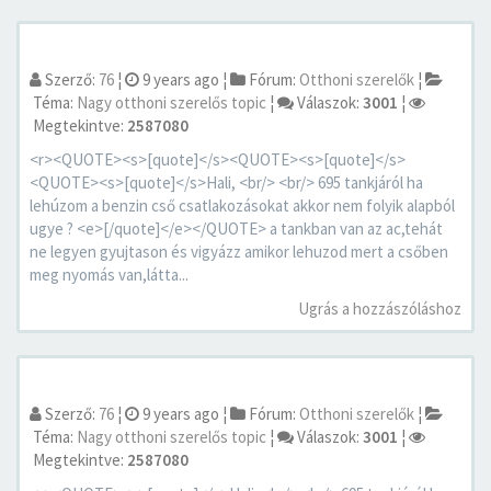
Szerző:
76
¦
9 years ago
¦
Fórum:
Otthoni szerelők
¦
Téma:
Nagy otthoni szerelős topic
¦
Válaszok:
3001
¦
Megtekintve:
2587080
<r><QUOTE><s>[quote]</s><QUOTE><s>[quote]</s>
<QUOTE><s>[quote]</s>Hali, <br/> <br/> 695 tankjáról ha
lehúzom a benzin cső csatlakozásokat akkor nem folyik alapból
ugye ? <e>[/quote]</e></QUOTE> a tankban van az ac,tehát
ne legyen gyujtason és vigyázz amikor lehuzod mert a csőben
meg nyomás van,látta...
Ugrás a hozzászóláshoz
Szerző:
76
¦
9 years ago
¦
Fórum:
Otthoni szerelők
¦
Téma:
Nagy otthoni szerelős topic
¦
Válaszok:
3001
¦
Megtekintve:
2587080