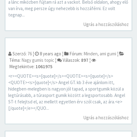
a lánc miközben fújtam rá azt a vackot. Belső oldalon, ahogy elő
van írva, meg persze úgy nehezebb is hozzáférni. Ez volt
tegnap...
Ugrás a hozzászóláshoz
Szerző:
76
¦
8 years ago
¦
Fórum:
Minden, ami gumi
¦
Téma:
Nagy gumis topic
¦
Válaszok:
897
¦
Megtekintve:
1061975
<r><QUOTE><s>[quote]</s><QUOTE><s>[quote]</s>
<QUOTE><s>[quote]</s> Angel GT. kb 3 éve ajánlom itt,
hidegben-melegben is nagyon jól tapad, a sportgumik közül a
legtúrásabb, a túrasport gumik között a legsportosabb. Angel
ST-t felejtsd el, az mellett egyetlen érv szól csak, az ára.<e>
[/quote]</e></QUO...
Ugrás a hozzászóláshoz