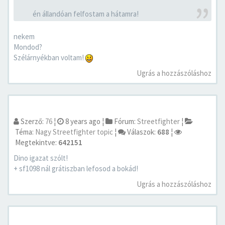
én állandóan felfostam a hátamra!
nekem
Mondod?
Szélárnyékban voltam!
Ugrás a hozzászóláshoz
Szerző:
76
¦
8 years ago
¦
Fórum:
Streetfighter
¦
Téma:
Nagy Streetfighter topic
¦
Válaszok:
688
¦
Megtekintve:
642151
Dino igazat szólt!
+ sf1098 nál grátiszban lefosod a bokád!
Ugrás a hozzászóláshoz