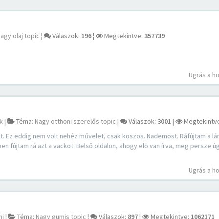
agy olaj topic
¦
Válaszok:
196
¦
Megtekintve:
357739
Ugrás a h
k
¦
Téma:
Nagy otthoni szerelős topic
¦
Válaszok:
3001
¦
Megtekintv
. Ez eddig nem volt nehéz művelet, csak koszos. Nademost. Ráfújtam a l
ben fújtam rá azt a vackot. Belső oldalon, ahogy elő van írva, meg persze 
Ugrás a h
mi
¦
Téma:
Nagy gumis topic
¦
Válaszok:
897
¦
Megtekintve:
1062171