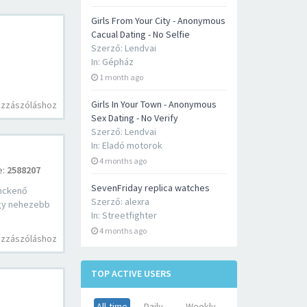
Girls From Your City - Anonymous
Cacual Dating - No Selfie
Szerző:
Lendvai
In:
Gépház
1 month ago
Girls In Your Town - Anonymous
ozzászóláshoz
Sex Dating - No Verify
Szerző:
Lendvai
In:
Eladó motorok
4 months ago
e:
2588207
SevenFriday replica watches
ánckenő
Szerző:
alexra
úgy nehezebb
In:
Streetfighter
4 months ago
ozzászóláshoz
TOP ACTIVE USERS
All-time
Daily
Weekly