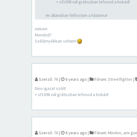
+ sf1098 nál grátiszban lefosod a bokád!
én állandóan felfostam a hátamra!
nekem
Mondod?
Szélárnyékban voltam!
Szerző:
76
¦
8 years ago
¦
Fórum:
Streetfighter
¦
Dino igazat szólt!
+ sf1098 nál grátiszban lefosod a bokád!
Szerző:
76
¦
8 years ago
¦
Fórum:
Minden, ami gu