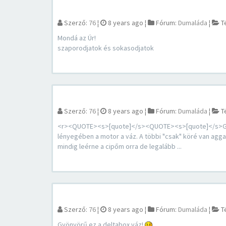
Szerző:
76
¦
8 years ago
¦
Fórum:
Dumaláda
¦
T
Mondá az Úr!
szaporodjatok és sokasodjatok
Szerző:
76
¦
8 years ago
¦
Fórum:
Dumaláda
¦
T
<r><QUOTE><s>[quote]</s><QUOTE><s>[quote]</s>Gyön
lényegében a motor a váz. A többi "csak" köré van agg
mindig leérne a cipőm orra de legalább ...
Szerző:
76
¦
8 years ago
¦
Fórum:
Dumaláda
¦
T
Gyönyörű ez a deltabox váz!