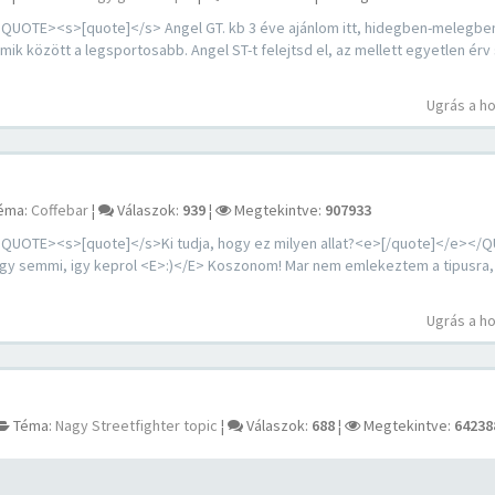
E><s>[quote]</s> Angel GT. kb 3 éve ajánlom itt, hidegben-melegben 
ik között a legsportosabb. Angel ST-t felejtsd el, az mellett egyetlen érv 
Ugrás a h
éma:
Coffebar
¦
Válaszok:
939
¦
Megtekintve:
907933
TE><s>[quote]</s>Ki tudja, hogy ez milyen allat?<e>[/quote]</e></Q
y semmi, igy keprol <E>:)</E> Koszonom! Mar nem emlekeztem a tipusra,
Ugrás a h
Téma:
Nagy Streetfighter topic
¦
Válaszok:
688
¦
Megtekintve:
64238