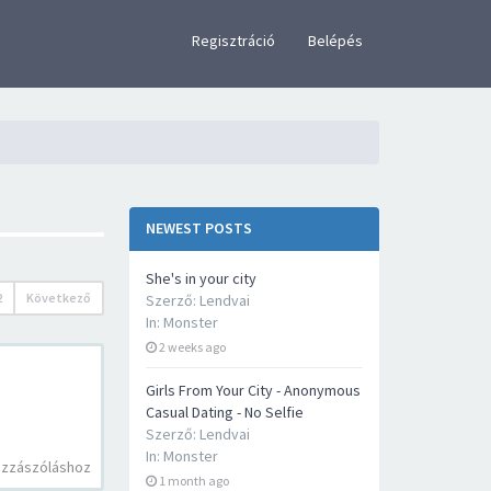
×
Regisztráció
Belépés
NEWEST POSTS
She's in your city
2
Következő
Szerző:
Lendvai
In:
Monster
2 weeks ago
Girls From Your City - Anonymous
Casual Dating - No Selfie
Szerző:
Lendvai
In:
Monster
ozzászóláshoz
1 month ago