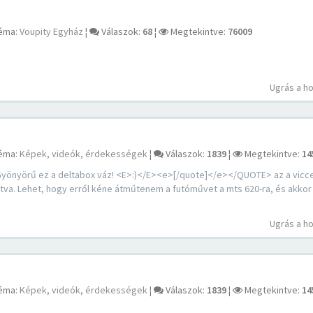
éma:
Voupity Egyház
¦
Válaszok:
68
¦
Megtekintve:
76009
Ugrás a h
éma:
Képek, videók, érdekességek
¦
Válaszok:
1839
¦
Megtekintve:
14
yörű ez a deltabox váz! <E>:)</E><e>[/quote]</e></QUOTE> az a vicce
atva. Lehet, hogy erről kéne átműtenem a futóművet a mts 620-ra, és akko
Ugrás a h
éma:
Képek, videók, érdekességek
¦
Válaszok:
1839
¦
Megtekintve:
14