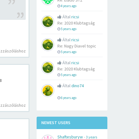
Re: Eladó ST2
4 years ago
Által
ricsi
Re: 2020 Klubtagság
5 years ago
Által
ricsi
Re: Nagy Diavel topic
ozzászóláshoz
5 years ago
Által
ricsi
Re: 2020 Klubtagság
5 years ago
8
Által
dino74
6 years ago
ozzászóláshoz
NEWEST USERS
Shaftesburyw
-
3 years