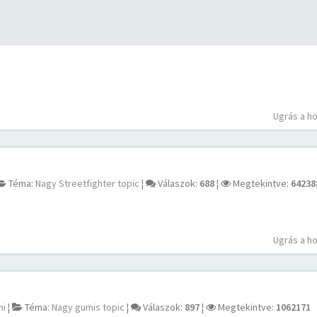
Ugrás a h
Téma:
Nagy Streetfighter topic
¦
Válaszok:
688
¦
Megtekintve:
64238
Ugrás a h
mi
¦
Téma:
Nagy gumis topic
¦
Válaszok:
897
¦
Megtekintve:
1062171