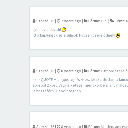
Szerző:
76
¦
7 years ago
¦
Fórum:
Olaj
¦
Téma:
N
Ilyen ez a ducati!
itt a kuplungok és a tulajok furcsán cserélődnek!
Szerző:
76
¦
8 years ago
¦
Fórum:
Otthoni szerelő
<r><QUOTE><s>[quote]</s>Nos, letakarítottam a láncot
spréből 2 kört. Vagyis kétszer ment körbe a lánc miköz
is hozzáférni. Ez volt tegnap...
Szerző:
76
¦
8 years ago
¦
Fórum:
Minden, ami gu