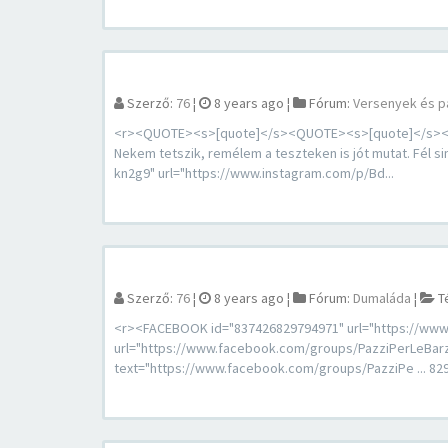
Szerző:
76
¦
8 years ago
¦
Fórum:
Versenyek és p
<r><QUOTE><s>[quote]</s><QUOTE><s>[quote]</s><Q
Nekem tetszik, remélem a teszteken is jót mutat. Fél s
kn2g9" url="https://www.instagram.com/p/Bd...
Szerző:
76
¦
8 years ago
¦
Fórum:
Dumaláda
¦
T
<r><FACEBOOK id="837426829794971" url="https://www
url="https://www.facebook.com/groups/PazziPerLeBar
text="https://www.facebook.com/groups/PazziPe ... 829