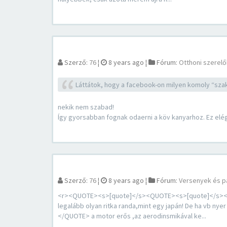
Szerző:
76
¦
8 years ago
¦
Fórum:
Otthoni szerelő
Láttátok, hogy a facebook-on milyen komoly “szakm
nekik nem szabad!
Így gyorsabban fognak odaerni a köv kanyarhoz. Ez elég
Szerző:
76
¦
8 years ago
¦
Fórum:
Versenyek és p
<r><QUOTE><s>[quote]</s><QUOTE><s>[quote]</s><QU
legalább olyan ritka randa,mint egy japán! De ha vb n
</QUOTE> a motor erős ,az aerodinsmikával ke...