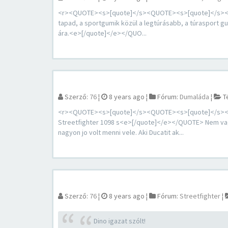
<r><QUOTE><s>[quote]</s><QUOTE><s>[quote]</s><QUOT
tapad, a sportgumik közül a legtúrásabb, a túrasport gum
ára.<e>[/quote]</e></QUO...
Szerző:
76
¦
8 years ago
¦
Fórum:
Dumaláda
¦
T
<r><QUOTE><s>[quote]</s><QUOTE><s>[quote]</s><QUO
Streetfighter 1098 s<e>[/quote]</e></QUOTE> Nem vag
nagyon jo volt menni vele. Aki Ducatit ak...
Szerző:
76
¦
8 years ago
¦
Fórum:
Streetfighter
¦
Dino igazat szólt!