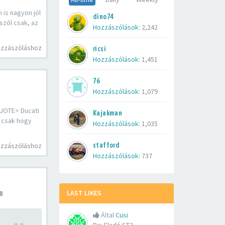
is nagyon jól
dino74
szól csak, az
Hozzászólások:
2,242
ozzászóláshoz
ricsi
Hozzászólások:
1,451
76
Hozzászólások:
1,079
UOTE> Ducati
Kajakman
 csak hogy
Hozzászólások:
1,035
stafford
ozzászóláshoz
Hozzászólások:
737
LAST LIKES
8
Által
Cusi