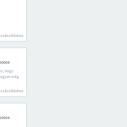
ozzászóláshoz
50004
s, hogy
r ugyan még
ozzászóláshoz
50004