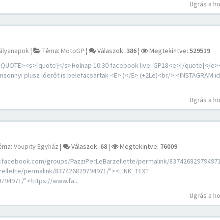
Ugrás a h
ályanapok
¦
Téma:
MotoGP
¦
Válaszok:
386
¦
Megtekintve:
529519
UOTE><s>[quote]</s>Holnap 10:30 facebook live: GP18<e>[/quote]</e
imsonnyi plusz lóerőt is belefacsartak <E>:)</E> (+2Le)<br/> <INSTAGRAM i
Ugrás a h
éma:
Voupity Egyház
¦
Válaszok:
68
¦
Megtekintve:
76009
.facebook.com/groups/PazziPerLeBarzellette/permalink/83742682979497
zellette/permalink/837426829794971/"><LINK_TEXT
794971/">https://www.fa...
Ugrás a h