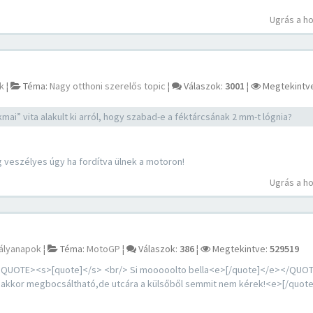
Ugrás a h
k
¦
Téma:
Nagy otthoni szerelős topic
¦
Válaszok:
3001
¦
Megtekintv
ai” vita alakult ki arról, hogy szabad-e a féktárcsának 2 mm-t lógnia?
 veszélyes úgy ha fordítva ülnek a motoron!
Ugrás a h
ályanapok
¦
Téma:
MotoGP
¦
Válaszok:
386
¦
Megtekintve:
529519
OTE><s>[quote]</s> <br/> Si mooooolto bella<e>[/quote]</e></QUOT
yer akkor megbocsáltható,de utcára a külsőből semmit nem kérek!<e>[/quot