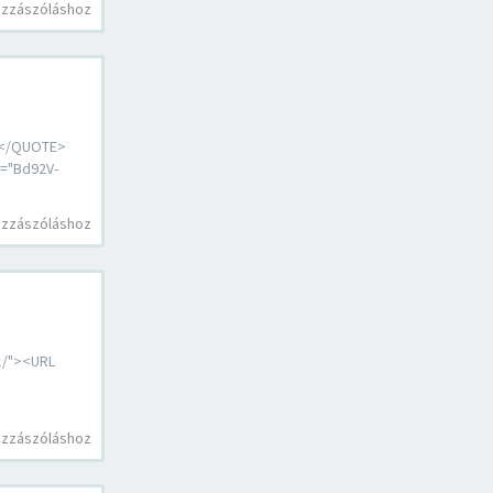
ozzászóláshoz
></QUOTE>
d="Bd92V-
ozzászóláshoz
1/"><URL
ozzászóláshoz