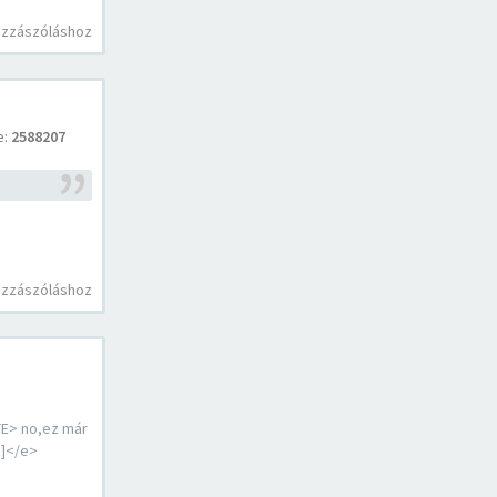
ozzászóláshoz
e:
2588207
ozzászóláshoz
E> no,ez már
e]</e>