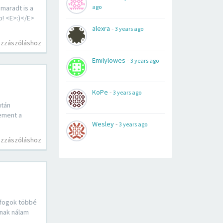
ago
maradt is a
p! <E>:)</E>
alexra
-
3 years ago
ozzászóláshoz
Emilylowes
-
3 years ago
KoPe
-
3 years ago
után
lement a
Wesley
-
3 years ago
ozzászóláshoz
 fogok többé
nnak nálam