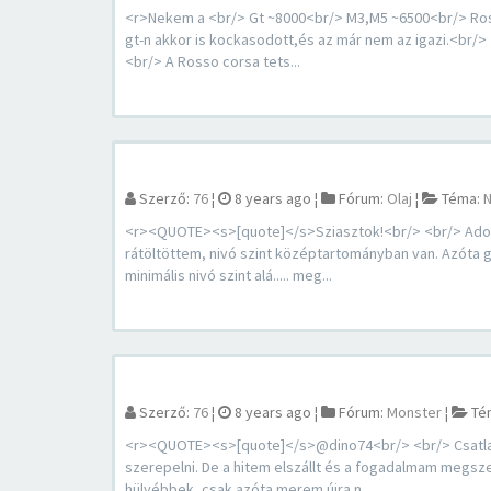
<r>Nekem a <br/> Gt ~8000<br/> M3,M5 ~6500<br/> Rosso 
gt-n akkor is kockasodott,és az már nem az igazi.<br/
<br/> A Rosso corsa tets...
Szerző:
76
¦
8 years ago
¦
Fórum:
Olaj
¦
Téma:
N
<r><QUOTE><s>[quote]</s>Sziasztok!<br/> <br/> Adott e
rátöltöttem, nivó szint középtartományban van. Azóta g
minimális nivó szint alá..... meg...
Szerző:
76
¦
8 years ago
¦
Fórum:
Monster
¦
Té
<r><QUOTE><s>[quote]</s>@dino74<br/> <br/> Csatlak
szerepelni. De a hitem elszállt és a fogadalmam megsz
hülyébbek, csak azóta merem újra n...