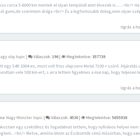
corsa 5-6000 km mentek el olyan tempónál amit élvezek is........<br/> Ha 
> Jó gumi,de szerintem drága.<br/> És a legfontosabb dolog,nem olyan szé
Ugrás a h
agy olaj topic
¦
Válaszok:
196
¦
Megtekintve:
357739
gy S4R 2004-es, most volt friss olajcsere Motul 7100 + szűrő. Átjáratás 
urultam vele 500 km-ert, s arra lettem figyelmes a mai nap, hogy teljesen 
Ugrás a h
ma:
Nagy Monster topic
¦
Válaszok:
4530
¦
Megtekintve:
5655938
oztam egy szektához és fogadalmat tettem, hogy nyílvános helyen nem
egtem....<br/> Illetve, amióta látom az Észbontók című műsorban, hogy va