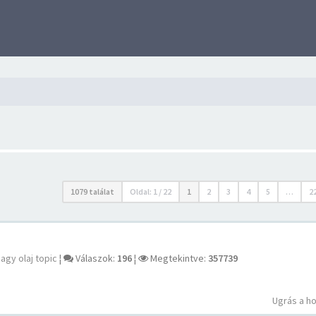
1079 találat
Oldal:
1
/
22
1
2
3
4
5
…
2
agy olaj topic
¦
Válaszok:
196
¦
Megtekintve:
357739
Ugrás a h