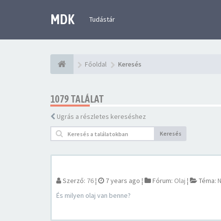
MDK
Tudástár
Főoldal
Keresés
1079 TALÁLAT
Ugrás a részletes kereséshez
Keresés
Szerző:
76
¦
7 years ago
¦
Fórum:
Olaj
¦
Téma:
N
És milyen olaj van benne?