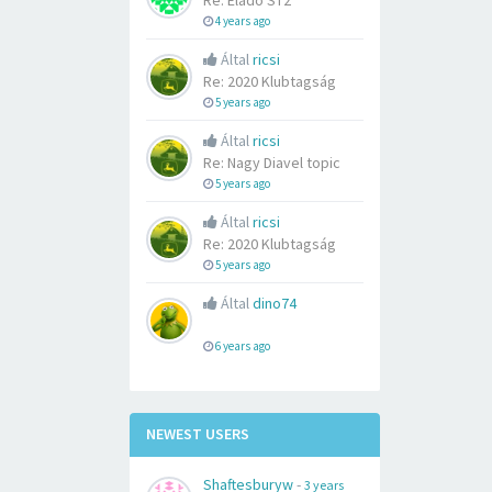
Re: Eladó ST2
4 years ago
Által
ricsi
Re: 2020 Klubtagság
5 years ago
Által
ricsi
Re: Nagy Diavel topic
5 years ago
Által
ricsi
Re: 2020 Klubtagság
5 years ago
Által
dino74
6 years ago
NEWEST USERS
Shaftesburyw
-
3 years