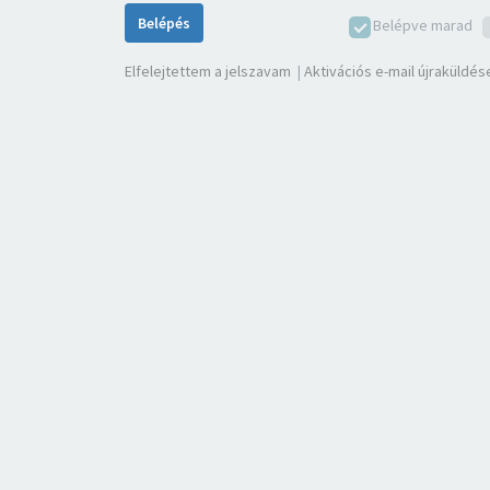
Belépés
Belépve marad
Elfelejtettem a jelszavam
|
Aktivációs e-mail újraküldés