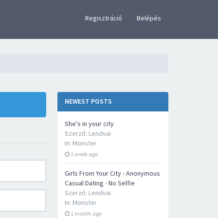
×
Regisztráció
Belépés
NEWEST POSTS
She's in your city
Szerző:
Lendvai
In:
Monster
1 week ago
Girls From Your City - Anonymous
Casual Dating - No Selfie
Szerző:
Lendvai
In:
Monster
1 month ago