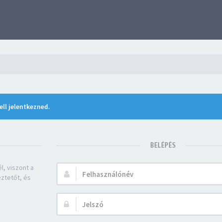
ll jelentkezned.
BELÉPÉS
l, viszont a
Felhasználónév:
eztetőt, és
Jelszó: