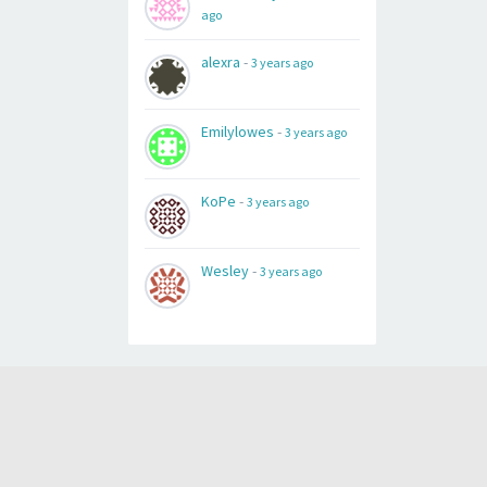
ago
alexra
-
3 years ago
Emilylowes
-
3 years ago
KoPe
-
3 years ago
Wesley
-
3 years ago