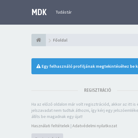
MDK
Tudástár
Főoldal
Egy felhasználó profiljának megtekintéséhez be ke
REGISZTRÁCIÓ
Ha az előző oldalon már volt regisztrációd, akkor az itt is é
jelszavadat nem tudtuk áthozni, így kérj egy jelszóemlék
állíts be magadnak egy újat!
Használati feltételek
|
Adatvédelmi nyilatkozat