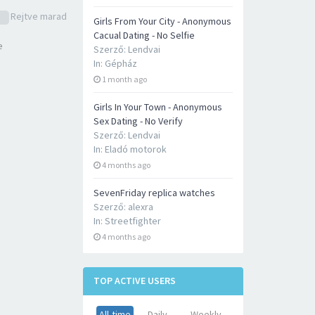
Rejtve marad
Girls From Your City - Anonymous
Cacual Dating - No Selfie
e
Szerző:
Lendvai
In:
Gépház
1 month ago
Girls In Your Town - Anonymous
Sex Dating - No Verify
Szerző:
Lendvai
In:
Eladó motorok
4 months ago
SevenFriday replica watches
Szerző:
alexra
In:
Streetfighter
4 months ago
TOP ACTIVE USERS
All-time
Daily
Weekly