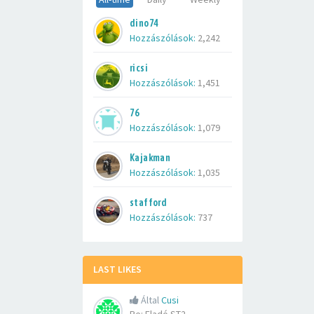
dino74
Hozzászólások:
2,242
ricsi
Hozzászólások:
1,451
76
Hozzászólások:
1,079
Kajakman
Hozzászólások:
1,035
stafford
Hozzászólások:
737
LAST LIKES
Által
Cusi