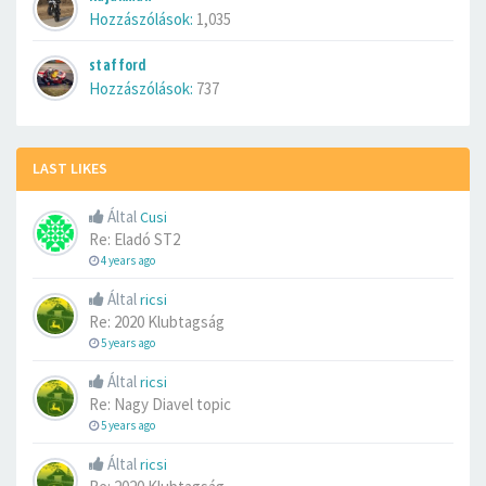
Hozzászólások:
1,035
stafford
Hozzászólások:
737
LAST LIKES
Által
Cusi
Re: Eladó ST2
4 years ago
Által
ricsi
Re: 2020 Klubtagság
5 years ago
Által
ricsi
Re: Nagy Diavel topic
5 years ago
Által
ricsi