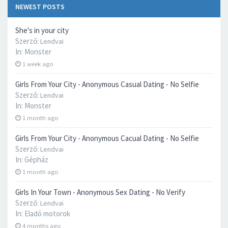
NEWEST POSTS
She's in your city
Szerző:
Lendvai
In:
Monster
1 week ago
Girls From Your City - Anonymous Casual Dating - No Selfie
Szerző:
Lendvai
In:
Monster
1 month ago
Girls From Your City - Anonymous Cacual Dating - No Selfie
Szerző:
Lendvai
In:
Gépház
1 month ago
Girls In Your Town - Anonymous Sex Dating - No Verify
Szerző:
Lendvai
In:
Eladó motorok
4 months ago