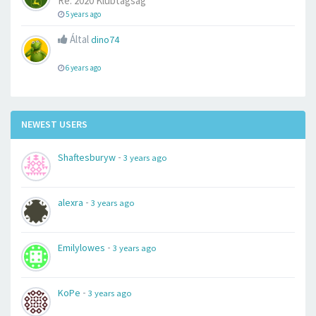
Re: 2020 Klubtagság
5 years ago
Által
dino74
6 years ago
NEWEST USERS
-
Shaftesburyw
3 years ago
-
alexra
3 years ago
-
Emilylowes
3 years ago
-
KoPe
3 years ago