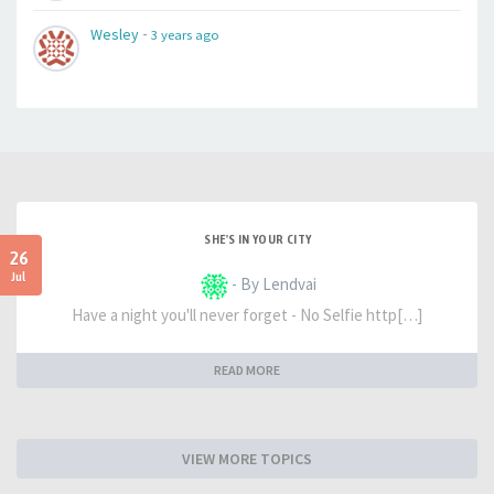
-
Wesley
3 years ago
SHE'S IN YOUR CITY
26
Jul
- By Lendvai
Have a night you'll never forget - No Selfie http[…]
READ MORE
VIEW MORE TOPICS