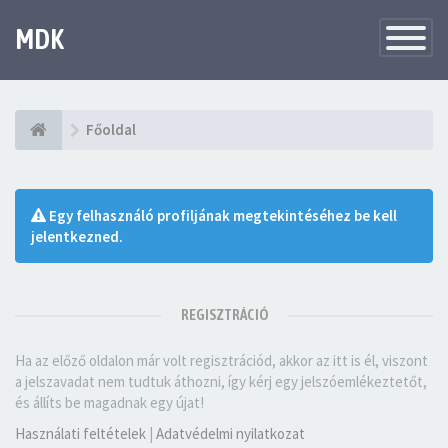
MDK
Változtat
navigáció
Főoldal
Egy felhasználó profiljának megtekintéséhez be kell
jelentkezned.
REGISZTRÁCIÓ
Ha az előző oldalon már volt regisztrációd, akkor az itt is él, viszont
a jelszavadat nem tudtuk áthozni, így kérj egy jelszóemlékeztetőt,
és állíts be magadnak egy újat!
Használati feltételek
|
Adatvédelmi nyilatkozat