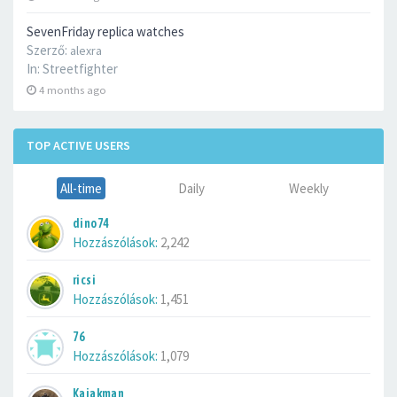
SevenFriday replica watches
Szerző:
alexra
In:
Streetfighter
4 months ago
TOP ACTIVE USERS
All-time
Daily
Weekly
dino74
Hozzászólások:
2,242
ricsi
Hozzászólások:
1,451
76
Hozzászólások:
1,079
Kajakman