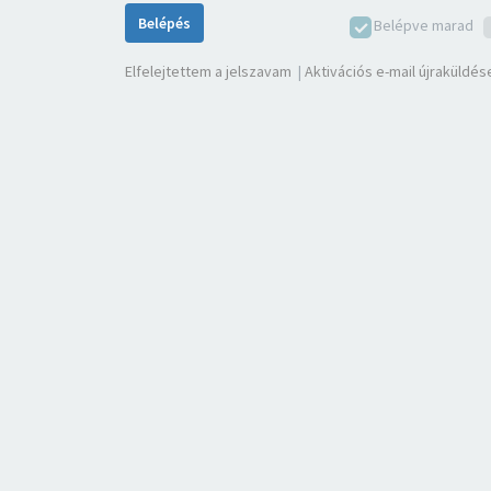
Belépés
Belépve marad
Elfelejtettem a jelszavam
|
Aktivációs e-mail újraküldés