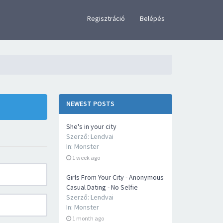
×
Regisztráció
Belépés
NEWEST POSTS
She's in your city
Szerző:
Lendvai
In:
Monster
1 week ago
Girls From Your City - Anonymous
Casual Dating - No Selfie
Szerző:
Lendvai
In:
Monster
1 month ago