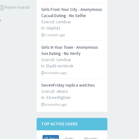
Rejtve marad
Girls From Your City - Anonymous
Cacual Dating - No Selfie
e
Szerző:
Lendvai
In:
Gépház
1 month ago
Girls In Your Town - Anonymous
Sex Dating - No Verify
Szerző:
Lendvai
In:
Eladó motorok
4 months ago
SevenFriday replica watches
Szerző:
alexra
In:
Streetfighter
4 months ago
TOP ACTIVE USERS
All-time
Daily
Weekly