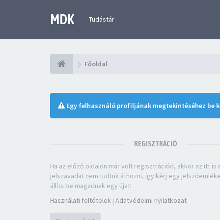
MDK
Tudástár
Főoldal
Egy felhasználó profiljának megtekintéséhez be ke
REGISZTRÁCIÓ
Ha az előző oldalon már volt regisztrációd, akkor az itt is é
jelszavadat nem tudtuk áthozni, így kérj egy jelszóemlék
állíts be magadnak egy újat!
Használati feltételek
|
Adatvédelmi nyilatkozat