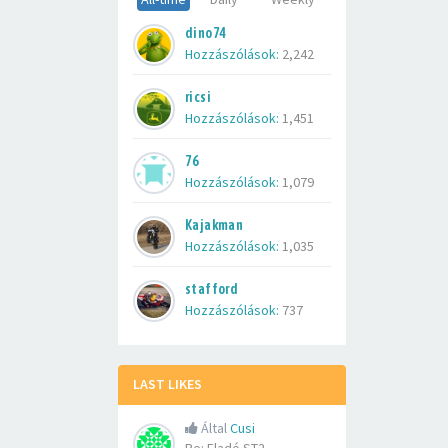
dino74
Hozzászólások:
2,242
ricsi
Hozzászólások:
1,451
76
Hozzászólások:
1,079
Kajakman
Hozzászólások:
1,035
stafford
Hozzászólások:
737
LAST LIKES
Által
Cusi