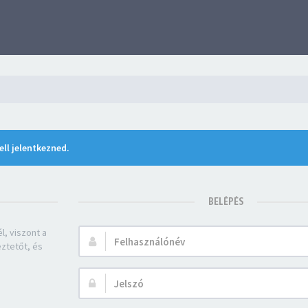
ll jelentkezned.
BELÉPÉS
l, viszont a
Felhasználónév:
eztetőt, és
Jelszó: