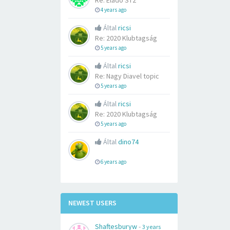
Re: Eladó ST2
4 years ago
Által
ricsi
Re: 2020 Klubtagság
5 years ago
Által
ricsi
Re: Nagy Diavel topic
5 years ago
Által
ricsi
Re: 2020 Klubtagság
5 years ago
Által
dino74
6 years ago
NEWEST USERS
Shaftesburyw
-
3 years