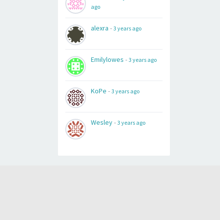
ago
alexra
-
3 years ago
Emilylowes
-
3 years ago
KoPe
-
3 years ago
Wesley
-
3 years ago