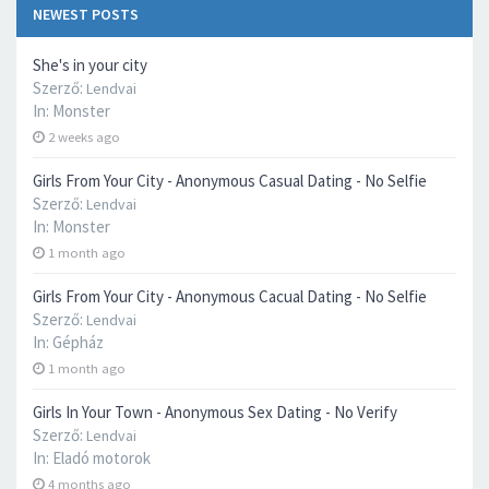
NEWEST POSTS
She's in your city
Szerző:
Lendvai
In:
Monster
2 weeks ago
Girls From Your City - Anonymous Casual Dating - No Selfie
Szerző:
Lendvai
In:
Monster
1 month ago
Girls From Your City - Anonymous Cacual Dating - No Selfie
Szerző:
Lendvai
In:
Gépház
1 month ago
Girls In Your Town - Anonymous Sex Dating - No Verify
Szerző:
Lendvai
In:
Eladó motorok
4 months ago