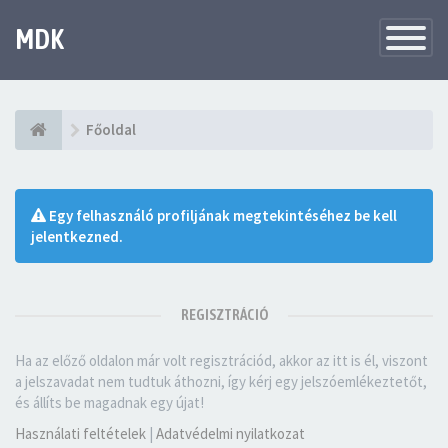
MDK
Változtat
navigáció
Főoldal
Egy felhasználó profiljának megtekintéséhez be kell
jelentkezned.
REGISZTRÁCIÓ
Ha az előző oldalon már volt regisztrációd, akkor az itt is él, viszont
a jelszavadat nem tudtuk áthozni, így kérj egy jelszóemlékeztetőt,
és állíts be magadnak egy újat!
Használati feltételek
|
Adatvédelmi nyilatkozat