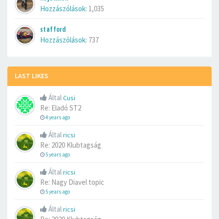
Hozzászólások:
1,035
stafford
Hozzászólások:
737
LAST LIKES
Által
Cusi
Re: Eladó ST2
4 years ago
Által
ricsi
Re: 2020 Klubtagság
5 years ago
Által
ricsi
Re: Nagy Diavel topic
5 years ago
Által
ricsi