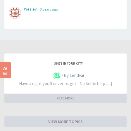
-
Wesley
3 years ago
SHE'S IN YOUR CITY
26
Jul
- By Lendvai
Have a night you'll never forget - No Selfie http[…]
READ MORE
VIEW MORE TOPICS