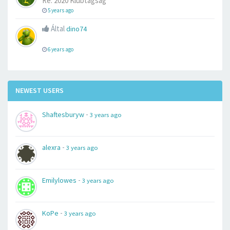
Re: 2020 Klubtagság
5 years ago
Által
dino74
6 years ago
NEWEST USERS
-
Shaftesburyw
3 years ago
-
alexra
3 years ago
-
Emilylowes
3 years ago
-
KoPe
3 years ago