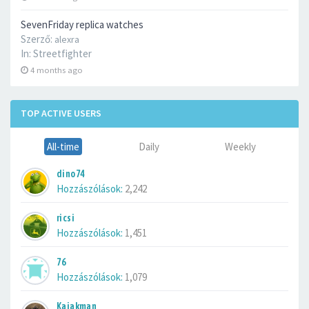
SevenFriday replica watches
Szerző:
alexra
In:
Streetfighter
4 months ago
TOP ACTIVE USERS
All-time
Daily
Weekly
dino74
Hozzászólások:
2,242
ricsi
Hozzászólások:
1,451
76
Hozzászólások:
1,079
Kajakman