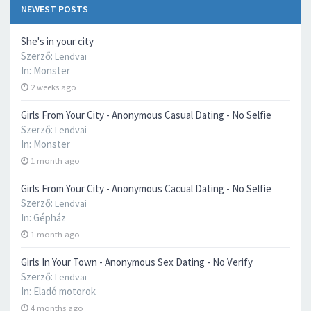
NEWEST POSTS
She's in your city
Szerző:
Lendvai
In:
Monster
2 weeks ago
Girls From Your City - Anonymous Casual Dating - No Selfie
Szerző:
Lendvai
In:
Monster
1 month ago
Girls From Your City - Anonymous Cacual Dating - No Selfie
Szerző:
Lendvai
In:
Gépház
1 month ago
Girls In Your Town - Anonymous Sex Dating - No Verify
Szerző:
Lendvai
In:
Eladó motorok
4 months ago