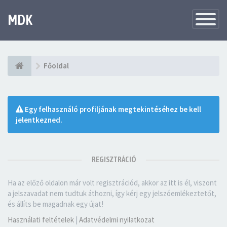
MDK
Változtat
navigáció
Főoldal
Egy felhasználó profiljának megtekintéséhez be kell
jelentkezned.
REGISZTRÁCIÓ
Ha az előző oldalon már volt regisztrációd, akkor az itt is él, viszont
a jelszavadat nem tudtuk áthozni, így kérj egy jelszóemlékeztetőt,
és állíts be magadnak egy újat!
Használati feltételek
|
Adatvédelmi nyilatkozat