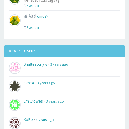
Re: 2020 Klubtagság
5 years ago
Által
dino74
6 years ago
NEWEST USERS
-
Shaftesburyw
3 years ago
-
alexra
3 years ago
-
Emilylowes
3 years ago
-
KoPe
3 years ago