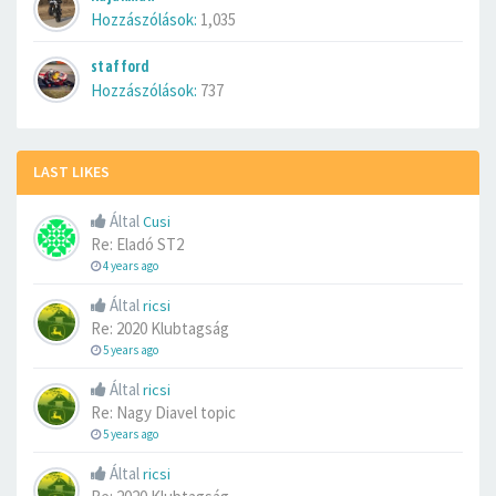
Hozzászólások:
1,035
stafford
Hozzászólások:
737
LAST LIKES
Által
Cusi
Re: Eladó ST2
4 years ago
Által
ricsi
Re: 2020 Klubtagság
5 years ago
Által
ricsi
Re: Nagy Diavel topic
5 years ago
Által
ricsi