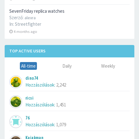
SevenFriday replica watches
Szerző:
alexra
In:
Streetfighter
4 months ago
TOP ACTIVE USERS
All-time
Daily
Weekly
dino74
Hozzászólások:
2,242
ricsi
Hozzászólások:
1,451
76
Hozzászólások:
1,079
Kajakman