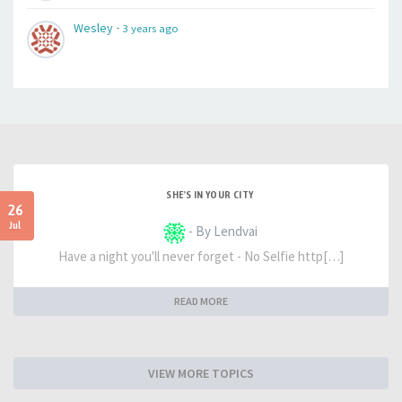
-
Wesley
3 years ago
SHE'S IN YOUR CITY
26
Jul
- By Lendvai
Have a night you'll never forget - No Selfie http[…]
READ MORE
VIEW MORE TOPICS