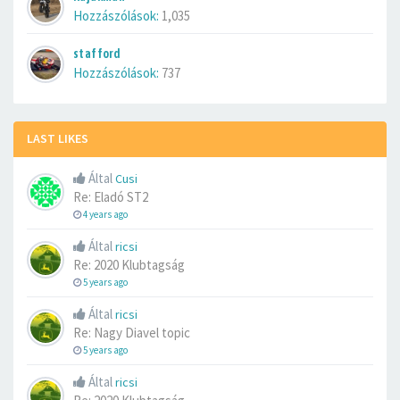
Hozzászólások:
1,035
stafford
Hozzászólások:
737
LAST LIKES
Által
Cusi
Re: Eladó ST2
4 years ago
Által
ricsi
Re: 2020 Klubtagság
5 years ago
Által
ricsi
Re: Nagy Diavel topic
5 years ago
Által
ricsi