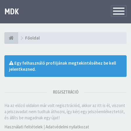
MDK
Változtat
navigáció
Főoldal
Egy felhasználó profiljának megtekintéséhez be kell
jelentkezned.
REGISZTRÁCIÓ
Ha az előző oldalon már volt regisztrációd, akkor az itt is él, viszont
a jelszavadat nem tudtuk áthozni, így kérj egy jelszóemlékeztetőt,
és állíts be magadnak egy újat!
Használati feltételek
|
Adatvédelmi nyilatkozat