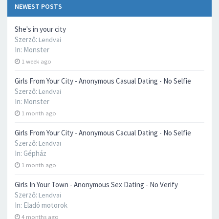
NEWEST POSTS
She's in your city
Szerző:
Lendvai
In:
Monster
1 week ago
Girls From Your City - Anonymous Casual Dating - No Selfie
Szerző:
Lendvai
In:
Monster
1 month ago
Girls From Your City - Anonymous Cacual Dating - No Selfie
Szerző:
Lendvai
In:
Gépház
1 month ago
Girls In Your Town - Anonymous Sex Dating - No Verify
Szerző:
Lendvai
In:
Eladó motorok
4 months ago