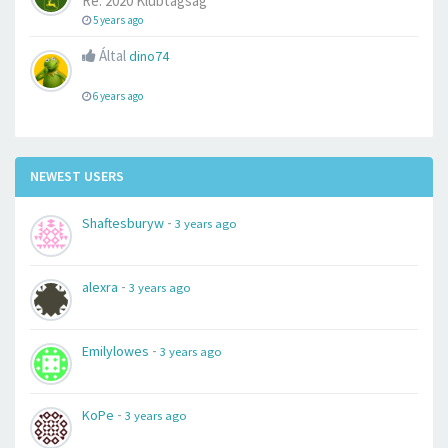
Re: 2020 Klubtagság
5 years ago
Által
dino74
6 years ago
NEWEST USERS
-
Shaftesburyw
3 years ago
-
alexra
3 years ago
-
Emilylowes
3 years ago
-
KoPe
3 years ago