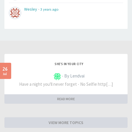
-
Wesley
3 years ago
SHE'S IN YOUR CITY
26
Jul
- By Lendvai
Have a night you'll never forget - No Selfie http[…]
READ MORE
VIEW MORE TOPICS