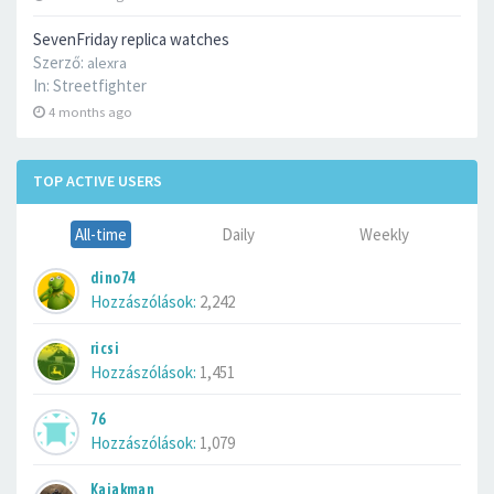
SevenFriday replica watches
Szerző:
alexra
In:
Streetfighter
4 months ago
TOP ACTIVE USERS
All-time
Daily
Weekly
dino74
Hozzászólások:
2,242
ricsi
Hozzászólások:
1,451
76
Hozzászólások:
1,079
Kajakman