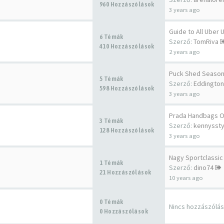
960 Hozzászólások
3 years ago
Guide to All Uber
6 Témák
Szerző:
TomRiva
410 Hozzászólások
2 years ago
Puck Shed Season
5 Témák
Szerző:
Eddington
598 Hozzászólások
3 years ago
3 Témák
Szerző:
kennyssty
128 Hozzászólások
3 years ago
Nagy Sportclassic
1 Témák
Szerző:
dino74
21 Hozzászólások
10 years ago
0 Témák
Nincs hozzászólá
0 Hozzászólások