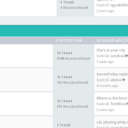
4 Témák
Szerző:
xgyu8343
4 Hozzászólások
3 years ago
STATISZTIKA
UTOLSÓ HOZZ
She's in your city
50 Témák
Szerző:
Lendvai
4588 Hozzászólások
1 week ago
SevenFriday repli
74 Témák
Szerző:
alexra
763 Hozzászólások
4 months ago
Where is the best
10 Témák
Szerző:
TomRiva
293 Hozzászólások
3 years ago
các phương pháp 
5 Témák
Szerző:
arenalore