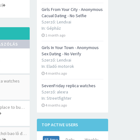
4
Girls From Your City - Anonymous
Cacual Dating - No Selfie
Szerző:
Lendvai
In:
Gépház
1 month ago
ÁSZÓLÁS
Girls In Your Town - Anonymous
Sex Dating - No Verify
Szerző:
Lendvai
In:
Eladó motorok
4 months ago
ca watches
SevenFriday replica watches
Szerző:
alexra
In:
Streetfighter
4 months ago
 place to bu…
TOP ACTIVE USERS
chơi bao lô đ…
n
All-time
Daily
Weekly