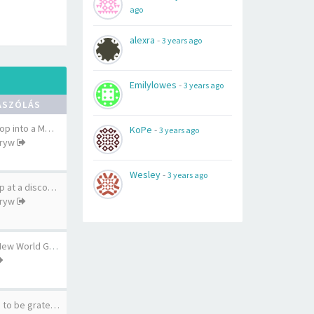
ago
alexra
-
3 years ago
Emilylowes
-
3 years ago
ÁSZÓLÁS
lop into a M…
KoPe
-
3 years ago
uryw
Wesley
-
3 years ago
p at a disco…
uryw
How important is New World Go…
s to be grate…