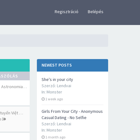
×
Regisztráció
Belépés
NEWEST POSTS
ÁSZÓLÁS
She's in your city
Szerző:
Lendvai
cheap Jacob & Co. Astronomia …
In:
Monster
1 week ago
Girls From Your City - Anonymous
 tuyển Việt …
Casual Dating - No Selfie
n
Szerző:
Lendvai
In:
Monster
1 month ago