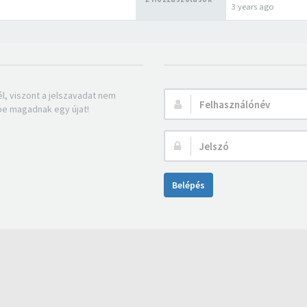
3 years ago
 él, viszont a jelszavadat nem
Felhasználónév:
 be magadnak egy újat!
Jelszó:
Belépés