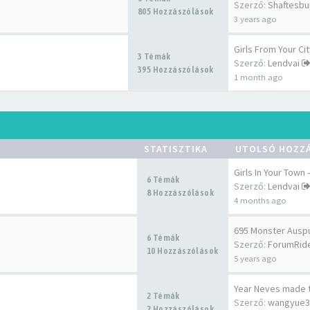
Szerző:
Shaftesb
805 Hozzászólások
3 years ago
Girls From Your C
3 Témák
Szerző:
Lendvai
395 Hozzászólások
1 month ago
STATISZTIKA
UTOLSÓ HOZZ
Girls In Your Tow
6 Témák
Szerző:
Lendvai
8 Hozzászólások
4 months ago
695 Monster Auspu
6 Témák
Szerző:
ForumRid
10 Hozzászólások
5 years ago
Year Neves made t
2 Témák
Szerző:
wangyue3
2 Hozzászólások