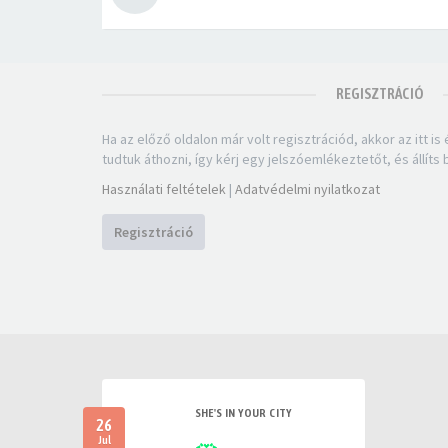
REGISZTRÁCIÓ
Ha az előző oldalon már volt regisztrációd, akkor az itt is
tudtuk áthozni, így kérj egy jelszóemlékeztetőt, és állíts
Használati feltételek
|
Adatvédelmi nyilatkozat
Regisztráció
SHE'S IN YOUR CITY
26
Jul