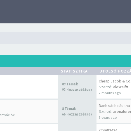
STATISZTIKA
UTOLSÓ HOZZ
89 Témák
Szerző:
alexra
92 Hozzászólások
7 months ago
Danh sách cầu thủ
8 Témák
Szerző:
arenalore
66 Hozzászólások
formációk
3 years ago
xgyu83434