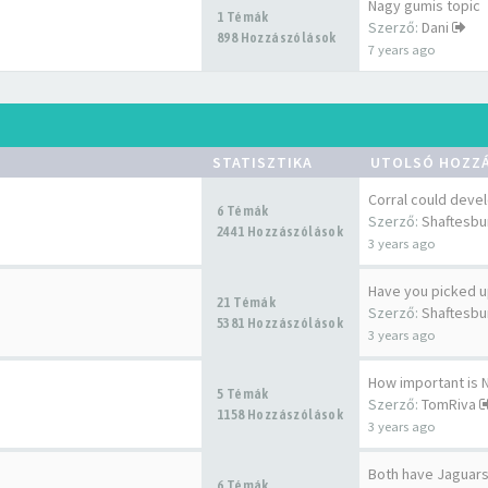
Nagy gumis topic
1 Témák
Szerző:
Dani
898 Hozzászólások
7 years ago
STATISZTIKA
UTOLSÓ HOZZ
Corral could deve
6 Témák
Szerző:
Shaftesb
2441 Hozzászólások
3 years ago
Have you picked u
21 Témák
Szerző:
Shaftesb
5381 Hozzászólások
3 years ago
5 Témák
Szerző:
TomRiva
1158 Hozzászólások
3 years ago
Both have Jaguar
6 Témák