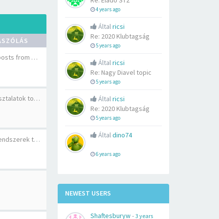
Re: Eladó ST2
4 years ago
Által
ricsi
Re: 2020 Klubtagság
ÁSZÓLÁS
5 years ago
 posts from …
Által
ricsi
Re: Nagy Diavel topic
5 years ago
sztalatok to…
Által
ricsi
Re: 2020 Klubtagság
5 years ago
Által
dino74
Nagy kipufogók, rendszerek to…
6 years ago
NEWEST USERS
Shaftesburyw
-
3 years