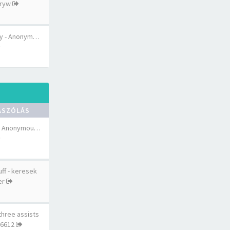
uryw
ity - Anonym…
ÁSZÓLÁS
n - Anonymou…
ff - keresek
er
hree assists
6612