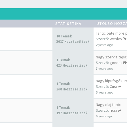
STATISZTIKA
UTOLSÓ HOZZ
I anticipate more
10 Témák
Szerző:
Wesley
3017 Hozzászólások
2 years ago
Nagy szerviz tapa
1 Témák
Szerző:
gonosz
423 Hozzászólások
7 years ago
1 Témák
Szerző:
Cusi
248 Hozzászólások
5 years ago
Nagy olaj topic
1 Témák
Szerző:
ricsi
197 Hozzászólások
6 years ago