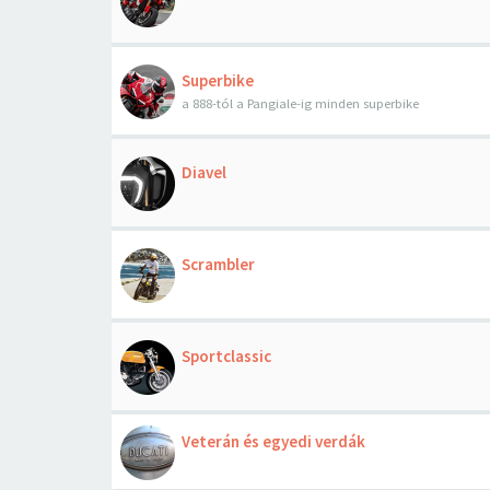
Superbike
a 888-tól a Pangiale-ig minden superbike
Diavel
Scrambler
Sportclassic
Veterán és egyedi verdák