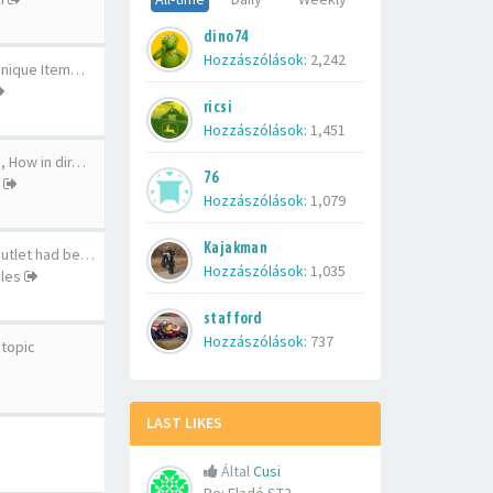
dino74
Hozzászólások:
2,242
 Unique Item…
ricsi
Hozzászólások:
1,451
, How in dir…
76
Hozzászólások:
1,079
Kajakman
Prada Handbags Outlet had bee…
Hozzászólások:
1,035
les
stafford
Hozzászólások:
737
 topic
LAST LIKES
s
Által
Cusi